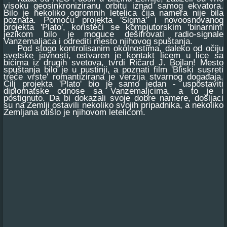
visoku geosinkroniziranu orbitu iznad samog ekvatora.
Bilo je nekoliko ogromnih letelica čija namera nije bila
poznata. Pomoću projekta 'Sigma' i novoosnovanog
projekta 'Plato', koristeći se kompjutorskim 'binarnim'
jezikom bilo je moguce dešifrovati radio-signale
Vanzemaljaca i odrediti mesto njihovog spuštanja.
Pod stogo kontrolisanim okolnostima, daleko od očiju
svetske javnosti, ostvaren je kontakt licem u lice sa
bićima iz drugih svetova, tvrdi Ričard J. Bojlan! Mesto
spuštanja bilo je u pustinji, a poznati film 'Bliski susreti
treće vrste' romantizirana je verzija stvarnog događaja.
Cilj projekta 'Plato' bio je samo jedan - uspostaviti
diplomatske odnose sa Vanzemaljcima, a to je i
postignuto. Da bi dokazali svoje dobre namere, došljaci
su na Zemlji ostavili nekoliko svojih pripadnika, a nekoliko
Zemljana otišlo je njihovom letelicom.