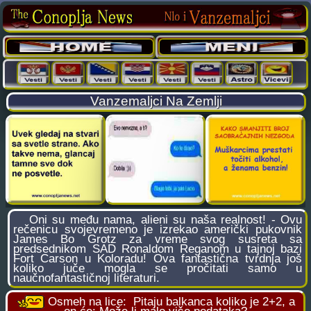
Vanzemaljci Na Zemlji
Oni su među nama, alieni su naša realnost! - Ovu
rečenicu svojevremeno je izrekao američki pukovnik
James Bo Grotz za vreme svog susreta sa
predsednikom SAD Ronaldom Reganom u tajnoj bazi
Fort Carson u Koloradu! Ova fantastična tvrdnja još
koliko juče mogla se pročitati samo u
naučnofantastičnoj literaturi.
Osmeh na lice:
Pitaju balkanca koliko je 2+2, a