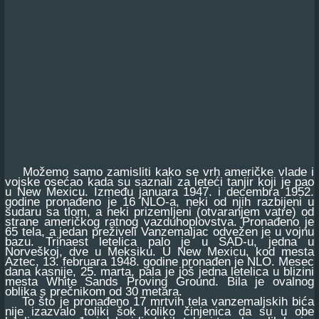
Možemo samo zamisliti kako se vrh američke vlade i
vojske osećao kada su saznali za leteći tanjir koji je pao
u New Mexicu. Između januara 1947. i decembra 1952.
godine pronađeno je 16 NLO-a, neki od njih razbijeni u
sudaru sa tlom, a neki prizemljeni (otvaranjem vatre) od
strane američkog ratnog vazduhoplovstva. Pronađeno je
65 tela, a jedan preživeli Vanzemaljac odvežen je u vojnu
bazu. Trinaest letelica palo je u SAD-u, jedna u
Norveškoj, dve u Meksiku. U New Mexicu, kod mesta
Aztec, 13. februara 1948. godine pronađen je NLO. Mesec
dana kasnije, 25. marta, pala je još jedna letelica u blizini
mesta White Sands Proving Ground. Bila je ovalnog
oblika s prečnikom od 30 metara.
To što je pronađeno 17 mrtvih tela vanzemaljskih bića
nije izazvalo toliki šok koliko činjenica da su u obe