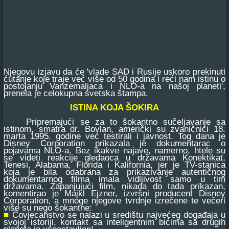
Njegovu izjavu da će 'vlade SAD i Rusije uskoro prekinuti
ćutanje koje traje već više od 50 godina i reći nam istinu o
postojanju Vanzemaljaca i NLO-a na našoj planeti',
prenela je celokupna svetska štampa.
ISTINA KOJA ŠOKIRA
Pripremajući se za to šokantno sučeljavanje sa
istinom, smatra dr. Bovlan, američki su zvaničnici 18.
marta 1995. godine već testirali i javnost. Tog dana je
Disney Corporation prikazala je dokumentarac o
pojavama NLO-a. Bez ikakve najave, namerno, htele su
se videti reakcije gledaoca u državama Konektikat,
Tenesi, Alabama, Florida i Kalifornia, jer je TV-stanica
koja je bila odabrana za prikazivanje autentičnog
dokumentarnog filma imala vidljivost samo u tim
državama. Zapanjujući film, nikada do tada prikazan,
komentirao je Majkl Ejzner, izvršni producent Disney
Corporation, a mnoge njegove tvrdnje izrečene te večeri
više su nego šokantne:
■
Čovjecanstvo se nalazi u središtu najvećeg događaja u
svojoj istoriji, kontakt sa inteligentnim bićima sa drugih