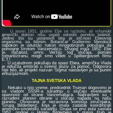
U jesen 1951. godine Ebe se razbolio, ali vrhunski
američki doktori nisu uspeli odrediti poreklo bolesti.
Jedino što su ustanovili bila je slicnost Ebeovog
organizma sa biljnim. Botaničar Guillermo Mendoza
napokon je odustao nakon mnogobrojnih pokušaja da
pomogne sirotom Vanzemaljcu. Drugog maja 1952. Ebe
je, nažalost, umro. Verziju tog slučaja, pomalo
romantiziranu, mogli smo videti u Spilbergovom filmu
E.T.!
U uzaludnom pokušaju da spasi Ebea, američka Vlada
je odlučila emitirati u svemir poziv za pomoć. Odgovora
nije bilo, ali projekt nazvan 'Sigma' nastavljen je sa punim
entuzijazmom.
TAJNA SVETSKA VLADA
Nekako u isto vreme, predsednik Truman dogovorio je
sa vladom SSSR-a saradnju u slučaju eventualne
opasnosti od strane Vanzemaljaca. Napravljeni su i
razrađeni planovi obrane u slučaju napada na našu
planetu. Osnovana je nezavisna komisija stručnjaka,
'Grupa Bilderberg', koja je imala zadatak koordinirati
američko-sovjetsku saradnju. Grupa se prvi puta sastala
1952. godine u Hotelu Bilderberg, a glavni štab je