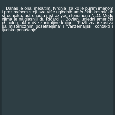
Danas je ona, međutim, tvrdnja iza ko je punim imenom
i prezimenom stoji sve više uglednih američkih kosmičkih
stručnjaka, astronauta i istraživača fenomena NLO. Među
njima je najglasniji dr. Ričard J. Bovlan, ugledni američki
psiholog, autor dve zanimljive knjige - 'Pozitivna iskustva
sa misterioznim posetiteljima' i 'Vanzemaljski kontakti i
ljudsko ponašanje'.