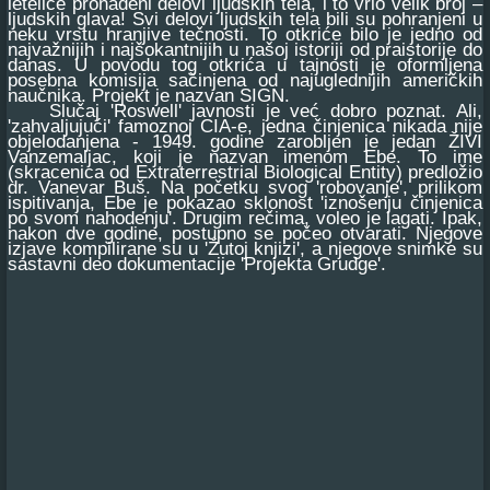
letelice pronađeni delovi ljudskih tela, i to vrlo velik broj –
ljudskih glava! Svi delovi ljudskih tela bili su pohranjeni u
neku vrstu hranjive tečnosti. To otkriće bilo je jedno od
najvažnijih i najšokantnijih u našoj istoriji od praistorije do
danas. U povodu tog otkrića u tajnosti je oformljena
posebna komisija sačinjena od najuglednijih američkih
naučnika. Projekt je nazvan SIGN.
Slučaj 'Roswell' javnosti je već dobro poznat. Ali,
'zahvaljujući' famoznoj CIA-e, jedna činjenica nikada nije
objelodanjena - 1949. godine zarobljen je jedan ŽIVI
Vanzemaljac, koji je nazvan imenom Ebe. To ime
(skracenica od Extraterrestrial Biological Entity) predložio
dr. Vanevar Buš. Na početku svog 'robovanje', prilikom
ispitivanja, Ebe je pokazao sklonost 'iznošenju činjenica
po svom nahodenju'. Drugim rečima, voleo je lagati. Ipak,
nakon dve godine, postupno se počeo otvarati. Njegove
izjave kompilirane su u 'Žutoj knjizi', a njegove snimke su
sastavni deo dokumentacije 'Projekta Grudge'.