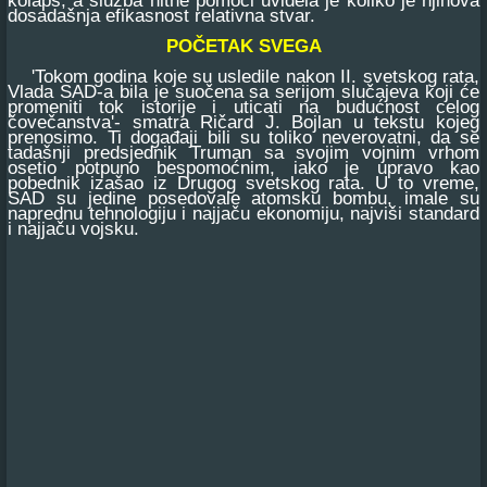
kolaps, a služba hitne pomoći uvidela je koliko je njihova
dosadašnja efikasnost relativna stvar.
POČETAK SVEGA
'Tokom godina koje su usledile nakon II. svetskog rata,
Vlada SAD-a bila je suočena sa serijom slučajeva koji će
promeniti tok istorije i uticati na budućnost celog
čovečanstva'- smatra Ričard J. Bojlan u tekstu kojeg
prenosimo. Ti događaji bili su toliko neverovatni, da se
tadašnji predsjednik Truman sa svojim vojnim vrhom
osetio potpuno bespomoćnim, iako je upravo kao
pobednik izašao iz Drugog svetskog rata. U to vreme,
SAD su jedine posedovale atomsku bombu, imale su
naprednu tehnologiju i najjaču ekonomiju, najviši standard
i najjaču vojsku.