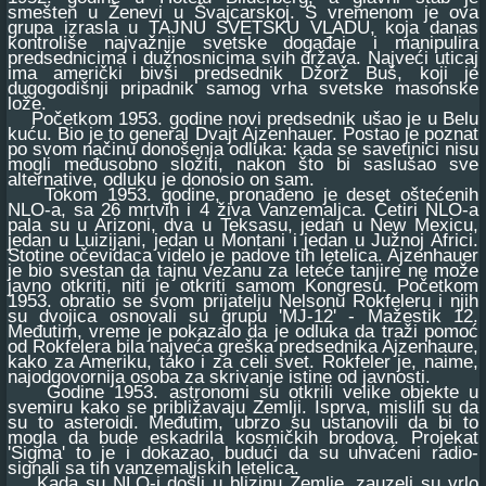
smešten u Ženevi u Švajcarskoj. S vremenom je ova
grupa izrasla u TAJNU SVETSKU VLADU, koja danas
kontroliše najvažnije svetske događaje i manipulira
predsednicima i dužnosnicima svih država. Najveći uticaj
ima američki bivši predsednik Džorž Buš, koji je
dugogodišnji pripadnik samog vrha svetske masonske
lože.
Početkom 1953. godine novi predsednik ušao je u Belu
kuću. Bio je to general Dvajt Ajzenhauer. Postao je poznat
po svom načinu donošenja odluka: kada se savetinici nisu
mogli međusobno složiti, nakon što bi saslušao sve
alternative, odluku je donosio on sam.
Tokom 1953. godine, pronađeno je deset oštećenih
NLO-a, sa 26 mrtvih i 4 živa Vanzemaljca. Četiri NLO-a
pala su u Arizoni, dva u Teksasu, jedan u New Mexicu,
jedan u Luizijani, jedan u Montani i jedan u Južnoj Africi.
Stotine očevidaca videlo je padove tih letelica. Ajzenhauer
je bio svestan da tajnu vezanu za leteće tanjire ne može
javno otkriti, niti je otkriti samom Kongresu. Početkom
1953. obratio se svom prijatelju Nelsonu Rokfeleru i njih
su dvojica osnovali su grupu 'MJ-12' - Mažestik 12.
Međutim, vreme je pokazalo da je odluka da traži pomoć
od Rokfelera bila najveća greška predsednika Ajzenhaure,
kako za Ameriku, tako i za celi svet. Rokfeler je, naime,
najodgovornija osoba za skrivanje istine od javnosti.
Godine 1953. astronomi su otkrili velike objekte u
svemiru kako se približavaju Zemlji. Isprva, mislili su da
su to asteroidi. Međutim, ubrzo su ustanovili da bi to
mogla da bude eskadrila kosmičkih brodova. Projekat
'Sigma' to je i dokazao, budući da su uhvaćeni radio-
signali sa tih vanzemaljskih letelica.
Kada su NLO-i došli u blizinu Zemlje, zauzeli su vrlo