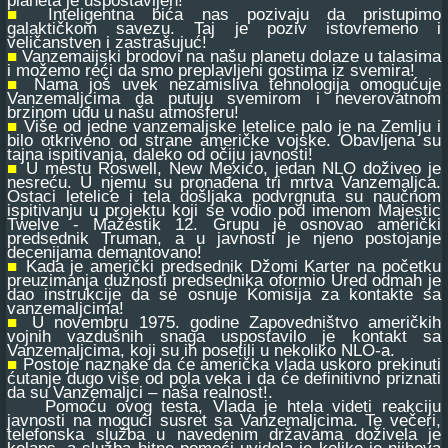
planeta je uspostavljen!
■
Inteligentna bića nas pozivaju da pristupimo
galaktičkom savezu. Taj je poziv istovremeno i
veličanstven i zastrašujuć!
■
Vanzemaijski brodovi na našu planetu dolaze u talasima
i možemo reći da smo preplavljeni gostima iz svemira!
■
Nama još uvek nezamisliva tehnologija omogućuje
Vanzemaljcima da putuju svemirom i neverovatnom
brzinom uđu u našu atmosferu!
■
Više od jedne vanzemaljske letelice palo je na Zemlju i
bilo otkriveno od strane američke vojske. Obavljena su
tajna ispitivanja, daleko od očiju javnosti!
■
U mestu Roswell, New Mexico, jedan NLO doživeo je
nesreću. U njemu su pronađena tri mrtva Vanzemaljca.
Ostaci letelice i tela došljaka podvrgnuta su naučnom
ispitivanju u projektu koji se vodio pod imenom Majestic
Twelve - Mažestik 12. Grupu je osnovao američki
predsednik Truman, a u javnosti je njeno postojanje
decenijama demantovano!
■
Kada je američki predsednik Džomi Karter na početku
preuzimanja dužnosti predsednika oformio Ured odmah je
dao instrukcije da se osnuje Komisija za kontakte sa
vanzemaljcima!
■
U novembru 1975. godine Zapovedništvo američkih
vojnih vazdušnih snaga uspostavilo je kontakt sa
Vanzemaljcima, koji su ih posetili u nekoliko NLO-a.
■
Postoje naznake da će američka vlada uskoro prekinuti
ćutanje dugo više od pola veka i da će definitivno priznati
da su Vanzemaljci – naša realnost!.
Pomoću ovog testa, Vlada je htela videti reakciju
javnosti na mogući susret sa Vanzemaljcima. Te večeri,
telefonska služba u navedenim državama doživela je