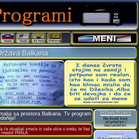
Država Balkana
emalja sa prostora Balkana. Tv program
donije!
 će skupljati smeće iz vaše ulice u sredu, te Vas
no mesto! HVALA