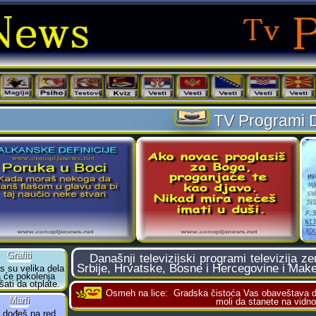
TV Programi 
Današnji televizijski programi televizija z
Srbije, Hrvatske, Bosne i Hercegovine i Make
Osmeh na lice:
Gradska čistoća Vas obaveštava da
moli da stanete na vid