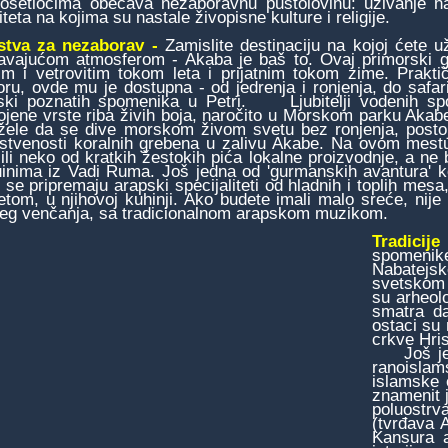
posetiocima obećava nezaboravnu pustolovinu: uživanje n
iteta na kojima su nastale živopisne kulture i religije.
stva za nezaborav -
Zamislite destinaciju na kojoj ćete
avajućom atmosferom - Akaba je baš to. Ovaj primorski 
im i vetrovitim tokom leta i prijatnim tokom zime. Prakt
ru, ovde mu je dostupna - od jedrenja i ronjenja, do safar
ski poznatih spomenika u Petri. Ljubitelji vodenih spo
ojene vrste riba živih boja, naročito u Morskom parku Akabe, 
 žele da se dive morskom živom svetu bez ronjenja, posto
nstvenosti koralnih grebena u zalivu Akabe. Na ovom mestu 
 ili neko od kratkih žestokih pića lokalne proizvodnje, a ne b
inima iz Vadi Ruma. Još jedna od 'gurmanskih avantura' ko
 se pripremaju arapski specijaliteti od hladnih i toplih mesa
etom, u njihovoj kuhinji. Ako budete imali malo sreće, nije 
jeg venčanja, sa tradicionalnom arapskom muzikom.
Tradicije
spomenike
Nabatejs
svetskom 
su arheolo
smatra da
ostaci su
crkve Hris
Još jedno
ranoisla
islamske 
znamenit j
poluostrv
(tvrđava 
Kansura a