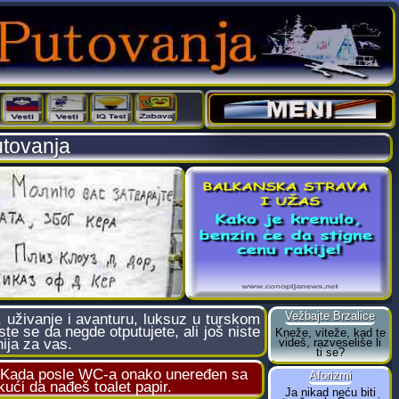
utovanja
živanje i avanturu, luksuz u turskom
te se da negde otputujete, ali još niste
nija za vas.
- Kada posle WC-a onako uneređen sa
ući da nađeš toalet papir.