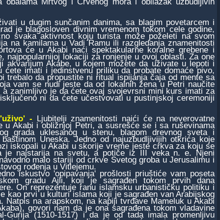
a obalama Mrtvog i Crvenog mora i obilazak uzbudljivih
 uživati u dugim sunčanim danima, sa blagim povetarcem i
grad je blagosloven divnim vremenom tokom cele godine,
ično svaka aktivnost koju turista može poželeti na svom
ija na kamilama u Vadi Ramu ili razgledanja znamenitosti
rtova će u Akabi naći spektakularne koralne grebene i
najpopularnijoj lokaciji za ronjenje u ovoj oblasti. Za one
ji akvarijum Akabe, u kojem možete da uživate u lepoti i
ćete imati i jedinstvenu priliku da probate domaće pivo,
i trebalo da propustite ni ritual ispijanja čaja od mente sa
ja vam se nudi jeste da od lokalnih žena u Petri naučite
, a zanimljivo je da ćete ovaj svojevrsni mini kurs imati za
isključeno ni da ćete učestvovati u pustinjskoj ceremoniji
 'uživo' -
Ljubitelji znamenitosti naići će na neverovatne
 u Akabi i obližnjoj Petri, a susrešće se i sa ruševinama
kog grada uklesanog u stenu, blagom drevnog sveta i
baštinom Uneska. Jedno od najuzbudljivijih otkrića koje
zi iskopali u Akabi u skorije vreme jeste crkva za koju se
 je najstarija na svetu, a potiče iz III veka n. e. Njeni
 navodno malo stariji od crkve Svetog groba u Jerusalimu i
tovog rođenja u Vitlejemu.
 iskustvo 'opipavanja' prošlosti priuštiće vam poseta
mskom gradu Ajli, koji je sagrađen tokom prvih dana
ere. On reprezentuje ranu islamsku urbanističku politiku i
e kao prvi u kulturi islama koji je sagrađen van Arabijskog
a. Natpis na arapskom, na kapiji tvrđave Mameluk u Akabi
Akaba), govori nam da je ona sagrađena tokom vladavine
l-Gurija (1510-1517) i da je od tada imala promenljivu