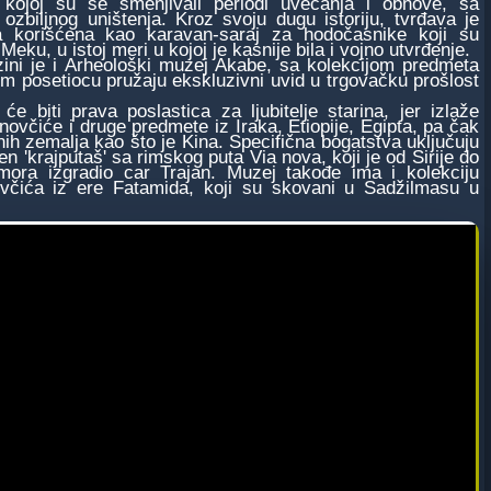
u kojoj su se smenjivali periodi uvećanja i obnove, sa
 ozbiljnog uništenja. Kroz svoju dugu istoriju, tvrđava je
a korišćena kao karavan-saraj za hodočasnike koji su
 Meku, u istoj meri u kojoj je kasnije bila i vojno utvrđenje.
 je i Arheološki muzej Akabe, sa kolekcijom predmeta
om posetiocu pružaju ekskluzivni uvid u trgovačku prošlost
biti prava poslastica za ljubitelje starina, jer izlaže
 novčiće i druge predmete iz Iraka, Etiopije, Egipta, pa čak
enih zemalja kao što je Kina. Specifična bogatstva uključuju
en 'krajputaš' sa rimskog puta Via nova, koji je od Sirije do
ora izgradio car Trajan. Muzej takođe ima i kolekciju
ovčića iz ere Fatamida, koji su skovani u Sadžilmasu u
.