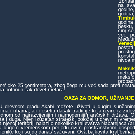
'zbrisa
na sva
godine
godina,
Timbu
godina 
pesku, 
čini se
već po
Međutim
Venecij
postat
prošlog
konstan
nivoa m
Meksik
metrop
meksičk
propad
one' oko 25 centimetara, zbog čega mu već sada preti nestaš
na potonuli čak devet metara!
OAZA ZA ODMOR, UŽIVANJE
evnom gradu Akabi možete uživati u dugim sunčanim d
lima i ribama, ali i osetiti dašak tradicije koja izvire iz 
ednom od najrazvijenijih i najmodernijih arapskih država. Os
ta i duga. Njen izuzetan strateški položaj u drevnim vremen
a njenoj teritoriji nalazilo nekoliko kraljevstva Nabatejaca
gom vremenskom periodu ovim prostranstvom gospodarili
enike koji su do danas sačuvani. Ova bajkovita kraljevina pred