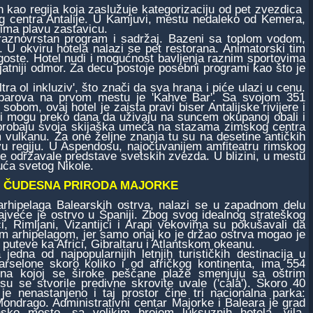
kao regija koja zaslužuje kategorizaciju od pet zvezdica
og centra Antalije. U Kamjuvi, mestu nedaleko od Kemera,
ima plavu zastavicu.
 raznovrstan program i sadržaj. Bazeni sa toplom vodom,
.. U okviru hotela nalazi se pet restorana. Animatorski tim
oste. Hotel nudi i mogućnost bavljenja raznim sportovima
jatniji odmor. Za decu postoje posebni programi kao što je
ra ol inkluziv', što znači da sva hrana i piće ulazi u cenu.
e barova na prvom mestu je 'Kahve Bar'. Sa svojom 351
sobom, ovaj hotel je zaista pravi biser Antalijske rivijere i
i mogu preko dana da uživaju na suncem okupanoj obali i
oprobaju svoja skijaška umeća na stazama zimskog centra
vulkanu. Za one željne znanja tu su na desetine antičkih
vu regiju. U Aspendosu, najočuvanijem amfiteatru rimskog
e održavale predstave svetskih zvezda. U blizini, u mestu
uća svetog Nikole.
ČUDESNA PRIRODA MAJORKE
ipelaga Balearskih ostrva, nalazi se u zapadnom delu
veće je ostrvo u Španiji. Zbog svog idealnog strateškog
ci, Rimljani, Vizantijci i Arapi vekovima su pokušavali da
 arhipelagom, jer samo onaj ko je držao ostrva mogao je
puteve ka Africi, Gibraltaru i Atlantskom okeanu.
a od najpopularnijih letnjih turističkih destinacija u
arselone skoro koliko i od afričkog kontinenta, ima 554
 na kojoj se široke peščane plaže smenjuju sa oštrim
 su se stvorile predivne skrovite uvale ('cala'). Skoro 40
je nenastanjeno i taj prostor čine tri nacionalna parka:
Mondrago. Administrativni centar Majorke i Baleara je grad
ko mesto, sa velikim brojem luksuznih hotela, vila,