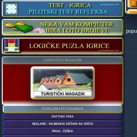
Na n
popul