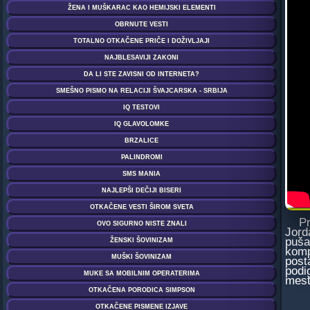
Prep
Jord
puša
komp
post
podi
mest