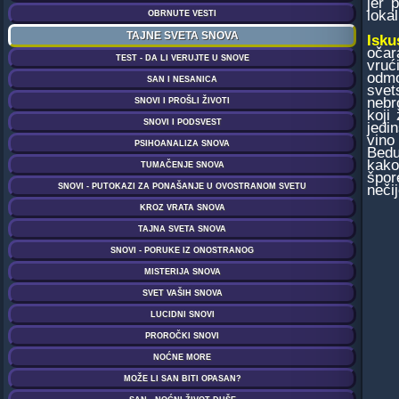
jer 
lokal
Isku
očar
vruć
odmo
svet
nebr
koji
jedi
vino
Bedu
kako
špor
neči