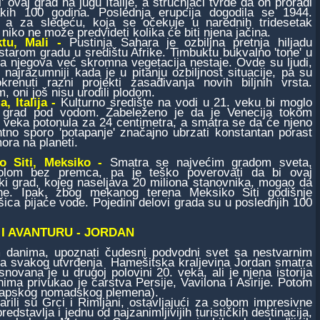
ti' ovaj grad na jugu Italije, a stručnjaci tvrde da on proradi
kih 100 godina. Poslednja erupcija dogodila se 1944.
, a za sledeću, koja se očekuje u narednih tridesetak
 niko ne može predvideti kolika će biti njena jačina.
ktu, Mali -
Pustinja Sahara je ozbiljna pretnja hiljadu
starom gradu u središtu Afrike. Timbuktu bukvalno 'tone' u
a njegova već skromna vegetacija nestaje. Ovde su ljudi,
, najrazumniji kada je u pitanju ozbiljnost situacije, pa su
krenuti razni projekti zasađivanja novih biljnih vrsta.
, oni još nisu urodili plodom.
a, Italija -
Kulturno središte na vodi u 21. veku bi moglo
i grad pod vodom. Zabeleženo je da je Venecija tokom
 veka potonula za 24 centimetra, a smatra se da će njeno
tno sporo 'potapanje' značajno ubrzati konstantan porast
ora na planeti.
o Siti, Meksiko -
Smatra se najvećim gradom sveta,
olom bez premca, pa je teško poverovati da bi ovaj
i grad, kojeg naseljava 20 miliona stanovnika, mogao da
ne. Ipak, zbog mekanog terena Meksiko Siti godišnje
ica pijaće vode. Pojedini delovi grada su u poslednjih 100
 I AVANTURU - JORDAN
anima, upoznati čudesni podvodni svet sa nestvarnim
zidova svakog utvrđenja Hamešitska kraljevina Jordan smatra
novana je u drugoj polovini 20. veka, ali je njena istorija
ima privukao je carstva Persije, Vavilona i Asirije. Potom
 (arapskog nomadskog plemena).
 su Grci i Rimljani, ostavljajući za sobom impresivne
stavlja i jednu od najzanimljivijih turističkih destinacija,