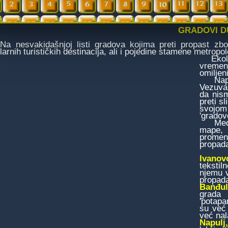
GRADOVI D
esvakidašnjoj listi gradova kojima preti propast zbo
arnih turističkih destinacija, ali i pojedine stamene metropol
Ekološ
vremen
omiljeni
Napušt
Vezuva,
da nis
preti s
svojom 
'gradov
Među r
mape, 
promen
propada
Ivanov
tekstil
njemu v
propada
Banđul
grada 
'potapa
su već 
već nal
Napulj,