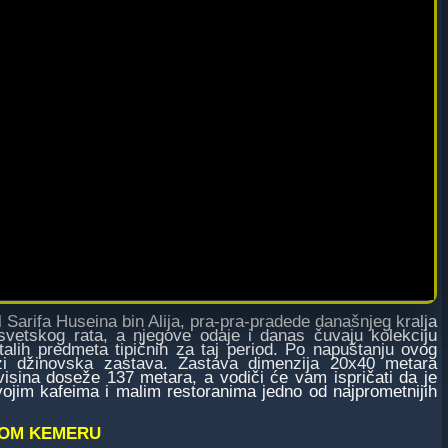
arifa Huseina bin Alija, pra-pra-pradede današnjeg kralja
vetskog rata, a njegove odaje i danas čuvaju kolekciju
alih predmeta tipičnih za taj period. Po napuštanju ovog
i džinovska zastava. Zastava dimenzija 20x40 metara
visina doseže 137 metara, a vodiči će vam ispričati da je
ojim kafeima i malim restoranima jedno od najprometnijih
KOM KEMERU