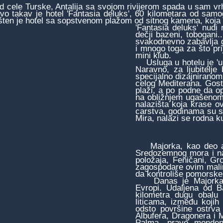
ele Turske, Antalija sa svojom rivijerom spada u sam vrh 
vo takav je hotel 'Fantasia deluks', 60 kilometara od sam
ten je hotel sa sopstvenom plažom od sitnog kamena, koja 
'Fantasia deluks' nudi
dečji bazeni, tobogani.
svakodnevno zabavlja g
i mnogo toga za što pri
mini klub.
Usluga u hotelu je 'ult
Naravno, za ljubitelj
specijalno dizajniranom 
celog Mediterana. Gost
plaži, a po podne da 
na obližnjem ugašenom 
nalazišta koja krase o
carstva, godinama su s
Mira, nalazi se rodna k
Majorka, kao deo arh
Sredozemnog mora i naj
položaja, Feničani, Gr
zagospodare ovim malim
da kontroliše pomorske 
Danas je Majorka jedn
Evropi. Udaljena od B
kilometra dugu obalu
liticama, između kojih
odsto površine ostrva 
Albufera, Dragonera i 
Palma, pravo mondens