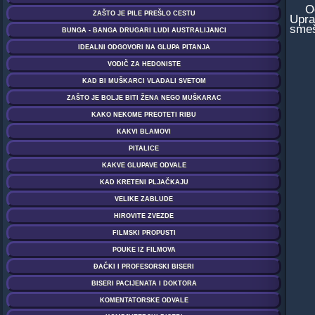
Od c
Upra
smeš