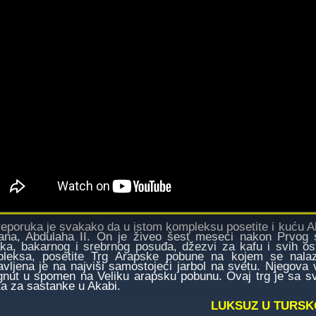
oruka je svakako da u istom kompleksu posetite i kuću Al S
ana, Abdulaha II. On je živeo šest meseci nakon Prvog s
ka, bakarnog i srebrnog posuđa, džezvi za kafu i svih ost
leksa, posetite Trg Arapske pobune na kojem se nalaz
avljena je na najviši samostojeći jarbol na svetu. Njegova 
gnut u spomen na Veliku arapsku pobunu. Ovaj trg je sa sv
a za sastanke u Akabi.
LUKSUZ U TURS