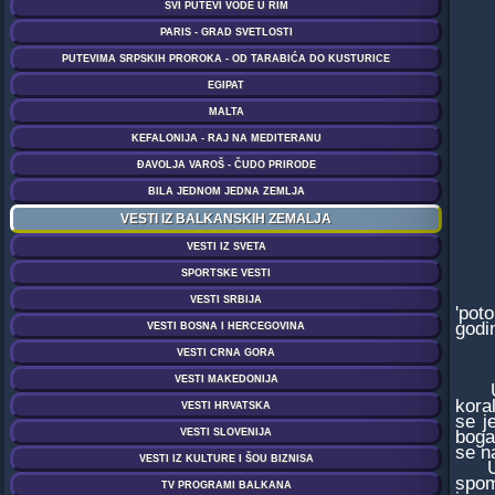
'pot
godi
U dr
kora
se j
boga
se n
U du
spom