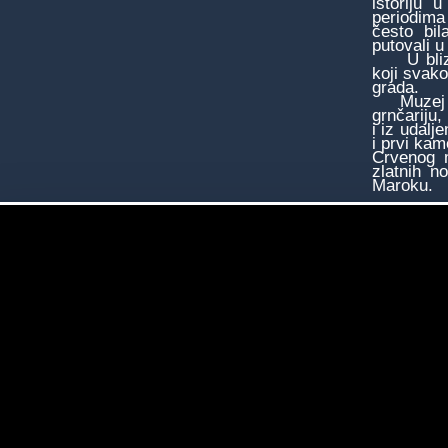
istoriju 
periodima
često bil
putovali u
U blizini
koji svak
grada.
Muzej će 
grnčariju,
i iz udalj
i prvi kam
Crvenog m
zlatnih n
Maroku