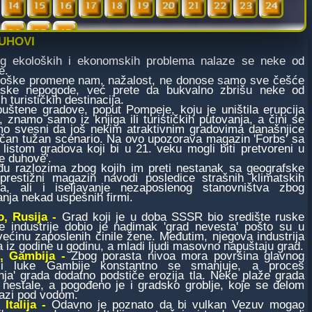
UHOVI
g ekoloških i ekonomskih problema nalaze se neke od
e.
ke promene nam, nažalost, ne donose samo sve češće
ske nepogode, već prete da bukvalno zbrišu neke od
h turističkih destinacija.
ene gradove, poput Pompeje, koju je uništila erupcija
 znamo samo iz knjiga ili turističkih putovanja, a čini se
mo svesni da još nekim atraktivnim gradovima današnjice
ličan tužan scenario. Na ovo upozorava magazin 'Forbs' sa
listom gradova koji bi u 21. veku mogli biti pretvoreni u
e duhove'.
azlozima zbog kojih im preti nestanak sa geografske
prestižni magazin navodi posledice strašnih klimatskih
a, ali i iseljavanje nezaposlenog stanovništva zbog
nja nekad uspešnih firmi.
o, Rusija -
Grad koji je u doba SSSR bio središte ruske
ne industrije dobio je nadimak 'grad nevesta' pošto su u
ećinu zaposlenih činile žene. Međutim, njegova industrija
 iz godine u godinu, a mladi ljudi masovno napuštaju grad.
, Gambija -
Zbog porasta nivoa mora površina glavnog
i luke Gambije konstantno se smanjuje, a proces
nja' grada dodatno podstiče erozija tla. Neke plaže grada
nestale, a pogođeno je i gradsko groblje, koje se delom
azi pod vodom.
 Italija -
Odavno je poznato da bi vulkan Vezuv mogao