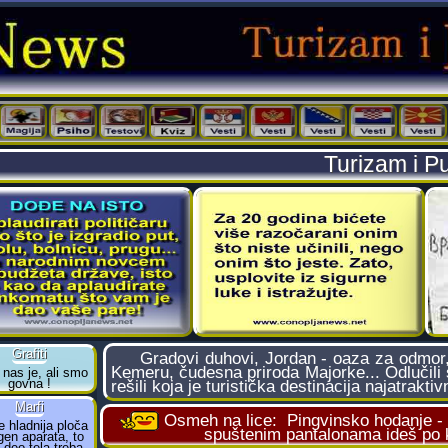
Turizam i P
Gradovi duhovi, Jordan - oaza za odmor, u
Kemeru, čudesna priroda Majorke... Odlučili s
rešili koja je turistička destinacija najatraktiv
Osmeh na lice:
Pingvinsko hodanje 
spuštenim pantalonama ideš po k