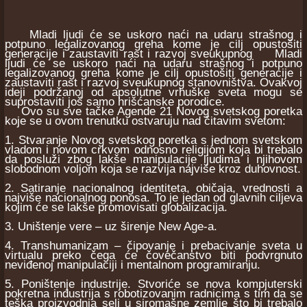
Mladi ljudi će se uskoro naći na udaru strašnog i
potpuno legalizovanog greha kome je cilj opustošiti
generacije i zaustaviti rast i razvoj sveukupnog Mladi
ljudi će se uskoro naći na udaru strašnog i potpuno
legalizovanog greha kome je cilj opustošiti generacije i
zaustaviti rast i razvoj sveukupnog stanovništva. Ovakvoj
ideji podržanoj od apsolutne vrhuške sveta mogu se
suprostaviti još samo hrišćanske porodice.
Ovo su sve tačke Agende 21 Novog svetskog poretka
koje se u ovom trenutku ostvaruju nad čitavim svetom:
1. Stvaranje Novog svetskog poretka s jednom svetskom
vladom i novom crkvom odnosno religijom koja bi trebalo
da posluži zbog lakše manipulacije ljudima i njihovom
slobodnom voljom koja se razvija najviše kroz duhovnost.
2. Satiranje nacionalnog identiteta, običaja, vrednosti a
najviše nacionalnog ponosa. To je jedan od glavnih ciljeva
kojim će se lakše promovisati globalizacija.
3. Uništenje vere – uz širenje New Age-a.
4. Transhumanizam – čipovanje i prebacivanje sveta u
virtualu preko čega će čovečanstvo biti podvrgnuto
neviđenoj manipulaciji i mentalnom programiranju.
5. Poništenje industrije. Stvoriće se nova kompjuterski
pokretna industrija s robotizovanim radnicima s tim da se
teška proizvodnja seli u siromašne zemlje što bi trebalo