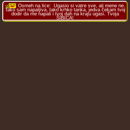
Osmeh na lice:
Ugasio si vatre sve, ali mene ne.
Tako sam napaljiva, tako krhko tanka, jedva čekam tvoj
dodir da me napali i tvoj dah na kraju ugasi. Tvoja
ŠIBICA!