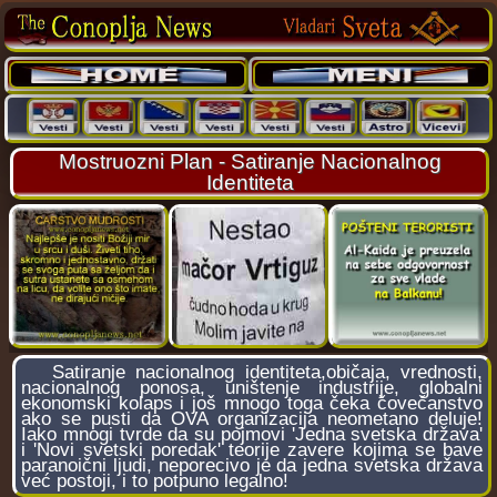
Mostruozni Plan - Satiranje Nacionalnog
Identiteta
Satiranje nacionalnog identiteta,običaja, vrednosti,
nacionalnog ponosa, uništenje industrije, globalni
ekonomski kolaps i još mnogo toga čeka čovečanstvo
ako se pusti da OVA organizacija neometano deluje!
Iako mnogi tvrde da su pojmovi 'Jedna svetska država'
i 'Novi svetski poredak' teorije zavere kojima se bave
paranoični ljudi, neporecivo je da jedna svetska država
već postoji, i to potpuno legalno!