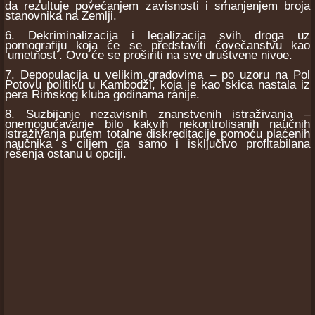
da rezultuje povećanjem zavisnosti i smanjenjem broja
stanovnika na Zemlji.
6. Dekriminalizacija i legalizacija svih droga uz
pornografiju koja će se predstaviti čovečanstvu kao
‘umetnost’. Ovo će se proširiti na sve društvene nivoe.
7. Depopulacija u velikim gradovima – po uzoru na Pol
Potovu politiku u Kambodži, koja je kao skica nastala iz
pera Rimskog kluba godinama ranije.
8. Suzbijanje nezavisnih znanstvenih istraživanja –
onemogućavanje bilo kakvih nekontrolisanih naučnih
istraživanja putem totalne diskreditacije pomoću plaćenih
naučnika s ciljem da samo i isključivo profitabilana
rešenja ostanu u opciji.