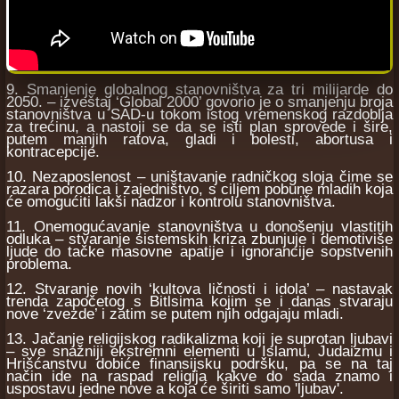
9. Smanjenje globalnog stanovništva za tri milijarde do
2050. – izveštaj ‘Global 2000’ govorio je o smanjenju broja
stanovništva u SAD-u tokom istog vremenskog razdoblja
za trećinu, a nastoji se da se isti plan sprovede i šire,
putem manjih ratova, gladi i bolesti, abortusa i
kontracepcije.
10. Nezaposlenost – uništavanje radničkog sloja čime se
razara porodica i zajedništvo, s ciljem pobune mladih koja
će omogućiti lakši nadzor i kontrolu stanovništva.
11. Onemogućavanje stanovništva u donošenju vlastitih
odluka – stvaranje sistemskih kriza zbunjuje i demotiviše
ljude do tačke masovne apatije i ignorancije sopstvenih
problema.
12. Stvaranje novih ‘kultova ličnosti i idola’ – nastavak
trenda započetog s Bitlsima kojim se i danas stvaraju
nove ‘zvezde’ i zatim se putem njih odgajaju mladi.
13. Jačanje religijskog radikalizma koji je suprotan ljubavi
– sve snažniji ekstremni elementi u Islamu, Judaizmu i
Hrišćanstvu dobiće finansijsku podršku, pa se na taj
način ide na raspad religija kakve do sada znamo i
uspostavu jedne nove a koja će širiti samo 'ljubav'.