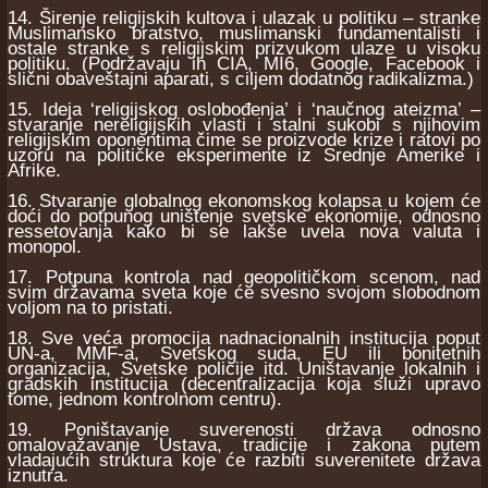
14. Širenje religijskih kultova i ulazak u politiku – stranke
Muslimansko bratstvo, muslimanski fundamentalisti i
ostale stranke s religijskim prizvukom ulaze u visoku
politiku. (Podržavaju ih CIA, MI6, Google, Facebook i
slični obaveštajni aparati, s ciljem dodatnog radikalizma.)
15. Ideja ‘religijskog oslobođenja’ i ‘naučnog ateizma’ –
stvaranje nereligijskih vlasti i stalni sukobi s njihovim
religijskim oponentima čime se proizvode krize i ratovi po
uzoru na političke eksperimente iz Srednje Amerike i
Afrike.
16. Stvaranje globalnog ekonomskog kolapsa u kojem će
doći do potpunog uništenje svetske ekonomije, odnosno
ressetovanja kako bi se lakše uvela nova valuta i
monopol.
17. Potpuna kontrola nad geopolitičkom scenom, nad
svim državama sveta koje će svesno svojom slobodnom
voljom na to pristati.
18. Sve veća promocija nadnacionalnih institucija poput
UN-a, MMF-a, Svetskog suda, EU ili bonitetnih
organizacija, Svetske policije itd. Uništavanje lokalnih i
gradskih institucija (decentralizacija koja služi upravo
tome, jednom kontrolnom centru).
19. Poništavanje suverenosti država odnosno
omalovažavanje Ustava, tradicije i zakona putem
vladajućih struktura koje će razbiti suverenitete država
iznutra.