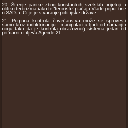
20. Širenje panike zbog konstantnih svetskih prijetnji u
obliku terorizma iako te 'teroriste' plaćaju Vlade poput one
u SAD-u. Cilje je stvaranje policijske države.
21. Potpuna kontrola čovečanstva može se sprovesti
samo kroz indoktrinaciju i manipulaciju ljudi od namanjih
nogu tako da je kontrola obrazovnog sistema jedan od
primarnih ciljeva Agende 21.