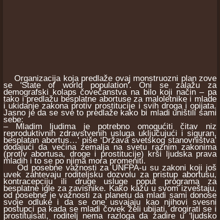
Organizacija koja predlaže ovaj monstruozni plan zove
se 'State of world population'. Oni se zalažu za
demografski kolaps čovečanstva na bilo koji način – pa
tako i predlažu besplatne abortuse za maloletnike i mlade
i ukidanje zakona protiv prostitucije i svih droga i opijata.
Jasno je da se sve to predlaže kako bi mladi uništili sami
sebe:
– Mladim ljudima je potrebno omogućiti čitav niz
reproduktivnih zdravstvenih usluga uključujući i siguran,
besplatan abortus…' piše ‘Država svetskog stanovništva’
dodajući da većina zemalja na svetu raznim zakonima
(protiv abortusa, droge i prostitucije) krši ljudska prava
mladih i to se po njima mora promeniti.
Od posebne važnosti za UNFPA-u su zakoni koji još
uvek zahtevaju roditeljsku dozvolu za pristup abortusu,
kontracepciju ili druge usluge poput programa za
besplatne igle za zavisnike. Kako kažu u svom izveštaju,
od posebne je važnosti za planetu da mladi sami donose
svoje odluke i da se one usvajaju kao njihovi svesni
postupci pa kada se mladi čovek želi ubijati, drogirati se i
prostituisati, roditelj nema razloga da zadire u 'ljudsko