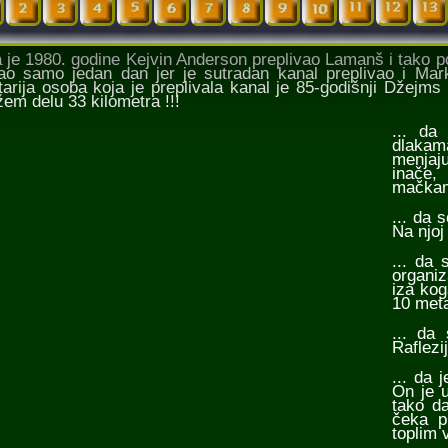
da je 1980. godine Kejvin Anderson preplivao Lamanš i tako po
ao samo jedan dan jer je sutradan kanal preplivao i Mar
tarija osoba koja je preplivala kanal je 85-godišnji Dže
žem delu 33 kilometra !!!
... da
dlakam
menjaj
inače,
mačkama
... da 
Na njoj
... da
organi
iza kog
10 meta
... da
Raflezi
... da 
On je u
tako da
čeka p
toplim 