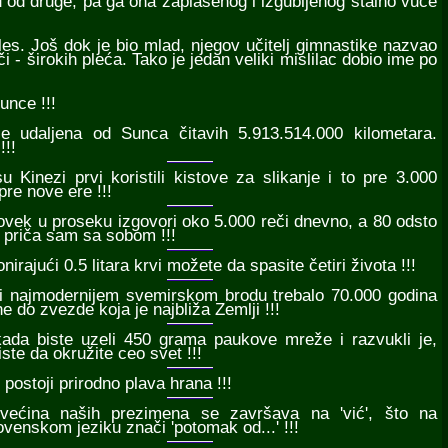
 od druge, pa ga ona zaplašenog i izgubljenog stalno vuče
kles. Još dok je bio mlad, njegov učitelj gimnastike nazvao
 - širokih pleća. Tako je jedan veliki mislilac dobio ime po
unce !!!
je udaljena od Sunca čitavih 5.913.514.000 kilometara.
!!!
su Kinezi prvi koristili kistove za slikanje i to pre 3.000
pre nove ere !!!
čovek u proseku izgovori oko 5.000 reči dnevno, a 80 odsto
 priča sam sa sobom !!!
onirajući 0.5 litara krvi možete da spasite četiri života !!!
bi najmodernijem svemirskom brodu trebalo 70.000 godina
ne do zvezde koja je najbliža Zemlji !!!
kada biste uzeli 450 grama paukove mreže i razvukli je,
iste da okružite ceo svet !!!
 postoji prirodno plava hrana !!!
 većina naših prezimena se završava na 'vić', što na
ovenskom jeziku znači 'potomak od...' !!!