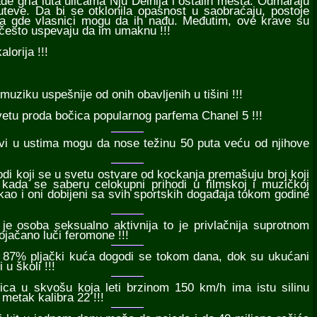
jade grla luta ulicama Nju Delhija i ostalih mesta. Odmaraju
eve. Da bi se otklonila opasnost u saobraćaju, postoje
esta gde vlasnici mogu da ih nađu. Međutim, ove krave su
često uspevaju da im umaknu !!!
lorija !!!
muziku uspešnije od onih obavljenih u tišini !!!
vetu proda bočica popularnog parfema Chanel 5 !!!
avi u ustima mogu da nose težinu 50 puta veću od njihove
hodi koji se u svetu ostvare od kockanja premašuju broj koji
 kada se saberu celokupni prihodi u filmskoj i muzičkoj
, kao i oni dobijeni sa svih sportskih događaja tokom godine
o je osoba seksualno aktivnija to je privlačnija suprotnom
pojačano luči feromone !!!
k 87% pljački kuća dogodi se tokom dana, dok su ukućani
i u školi !!!
ptica u skvošu koja leti brzinom 150 km/h ima istu silinu
metak kalibra 22 !!!