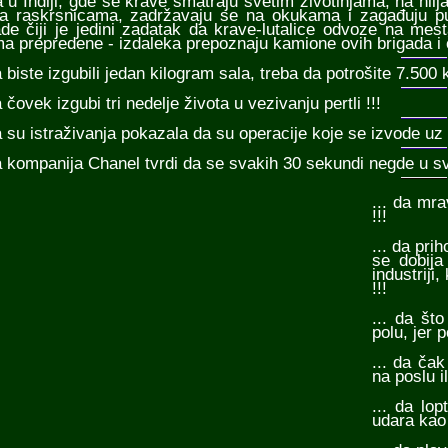
da u Indiji, gde se krave smatraju svetim životinjama, na hil
a raskrsnicama, zadržavaju se na okukama i zagađuju put
ade čiji je jedini zadatak da krave-lutalice odvoze na m
a prepredene - izdaleka prepoznaju kamione ovih brigada i 
a biste izgubili jedan kilogram sala, treba da potrošite 7.500 ka
a čovek izgubi tri nedelje života u vezivanju pertli !!!
da su istraživanja pokazala da su operacije koje se izvode uz 
da kompanija Chanel tvrdi da se svakih 30 sekundi negde u s
... da mr
!!!
... da pri
se dobija
industriji
!!!
... da št
polu, jer 
... da ča
na poslu il
... da lo
udara kao 