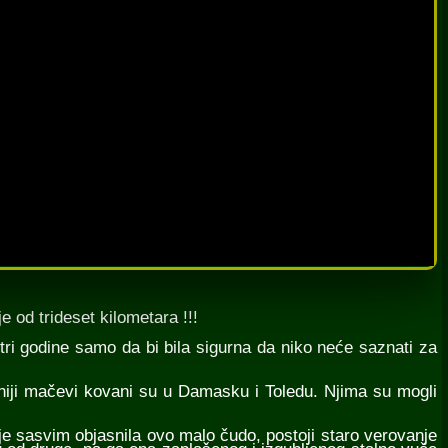
e od trideset kilometara !!!
 tri godine samo da bi bila sigurna da niko neće saznati za
veniji mačevi kovani su u Damasku i Toledu. Njima su mogli
ije sasvim objasnila ovo malo čudo, postoji staro verovanje