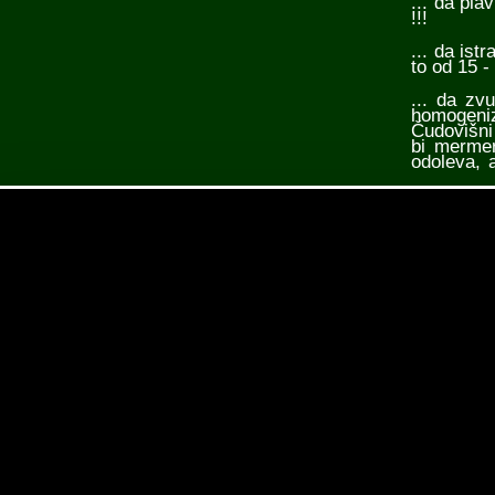
... da pla
!!!
... da is
to od 15 - 
... da zv
homogeniz
Čudovišni
bi mermer
odoleva, a