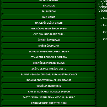
... 
se n
brig
veom
... d
... d
... 
... 