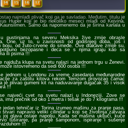
stao najmlađi plivač koji ga je savladao. Međutim, titulu je
kus Huper koji je bio nekoliko meseci mlađi od Kejvina.
jms Kaunslimen. Samo da napomenemo da je širina kanala u
 u pustinjama na severu Meksika žive zmije obrasle
a. One, uz to, u zavisnosti od godišnjeg doba, još i
u boju, od žuto-crvene do smeđe. Ove dlakave zmije su,
 potpuno bezopasne i deca se s njima igraju kao sa
 ili psima !!!
se najduža klupa na svetu nalazi na jednom trgu u Ženevi.
 može istovremeno da sedi 600 osoba !!!
 se jednom u Londonu za vreme zasedanja međunarodne
zacije za zaštitu kitova rekom Temzom provozao čamac
a je plivao gumeni kit na naduvavanje dugačak 35 i visok
ra !!!
 se najveći cvet na svetu nalazi u Indoneziji. Zove se
ja, ima prečnik od oko 1 metra i tešak je do 7 kilograma !!!
je jedan tehničar iz Torina izumeo mašinu za pranje pasa.
 stvari napravio veliki cilindar u koji se životinja zatvara
 joj glava ostaje napolju. Kada se mašina uključi, kuče
rvo tuširanje, pa pranje šamponom, ispiranje i sušenje
vazduhom !!!