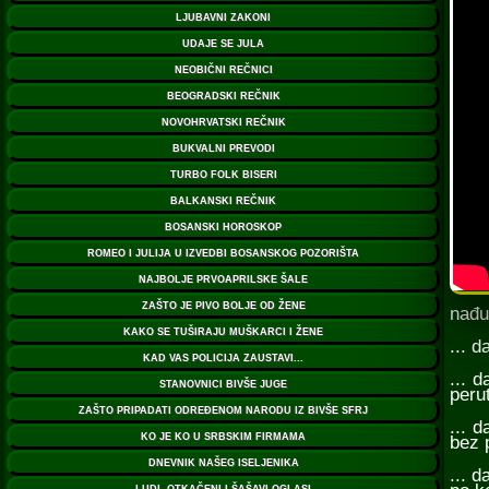
nađu
... d
... 
perut
... 
bez 
... 