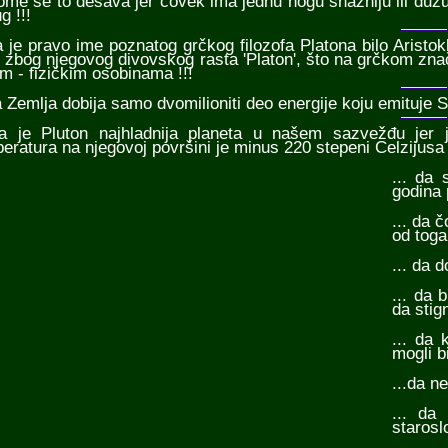
ome se to dešava jer čovek ima jednu nogu snažniju ili dužu
g !!!
da je pravo ime poznatog grčkog filozofa Platona bilo Aristo
e zbog njegovog divovskog rasta 'Platon', što na grčkom znači
im - fizičkim osobinama !!!
da Zemlja dobija samo dvomilioniti deo energije koju emituje S
da je Pluton najhladnija planeta u našem sazvežđu jer 
eratura na njegovoj površini je minus 220 stepeni Celzijusa 
... da 
godina 
... da 
od toga
... da d
... da 
da stig
... da 
mogli b
...da ne
... da
starosl