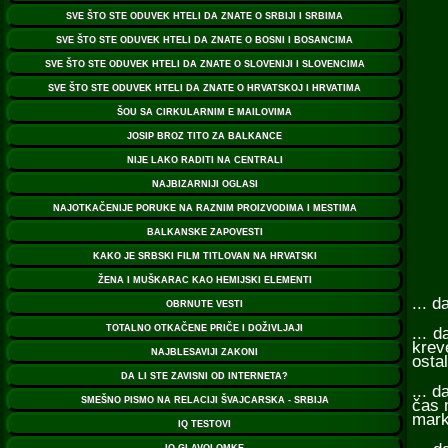
... 
... 
krev
ostal
... 
čas 
mark