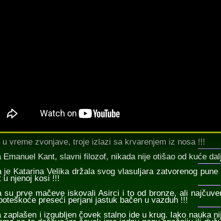
 u vreme zvonjave, troje izlazi sa krvarenjem iz nosa !!!
a Emanuel Kant, slavni filozof, nikada nije otišao od kuće dalj
da je Katarina Velika držala svog vlasuljara zatvorenog pune
 u njenoj kosi !!!
da su prve mačeve iskovali Asirci i to od bronze, ali najču
poteškoće preseći perjani jastuk bačen u vazduh !!!
da zaplašen i izgubljen čovek stalno ide u krug. Iako nauka n