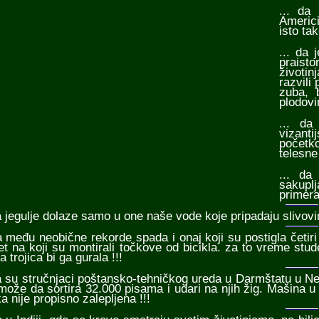
... da
Americi
isto ta
... da 
praisto
životin
razvili
zuba, 
plodovi
... da
vizant
početko
telesne
... da
sakupl
primera
da jegulje dolaze samo u one naše vode koje pripadaju slivov
da među neobične rekorde spada i onaj koji su postigla četiri
et na koji su montirali točkove od bicikla. za to vreme stud
a trojica bi ga gurala !!!
da su stručnjaci poštansko-tehničkog ureda u Darmštatu u N
može da sortira 32.000 pisama i udari na njih žig. Mašina 
a nije propisno zalepljena !!!