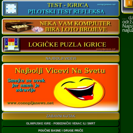
... 
održ
Najs
naju