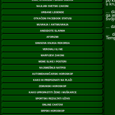
po k
u kru
... 
ga j
svoj
... 
... 
Temp