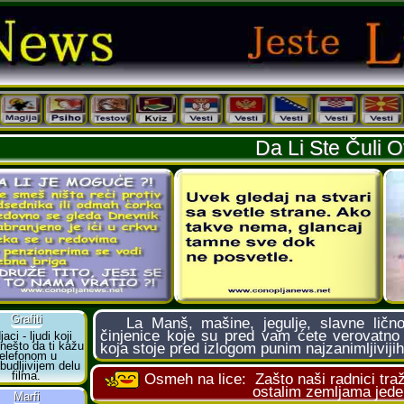
Da Li Ste Čuli 
La Manš, mašine, jegulje, slavne ličnost
činjenice koje su pred vam ćete verovatno 
koja stoje pred izlogom punim najzanimljivijih
Osmeh na lice:
Zašto naši radnici tra
ostalim zemljama jede 