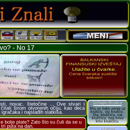
Ovo? - No 17
i, novac. štetočine ... Ove stvari i
čitati širom otvorenih očiju, kao deca
 igračaka i najslađih slatkiša.
že bolje plate? Zato što su čuli da se u
tri puta na dan.