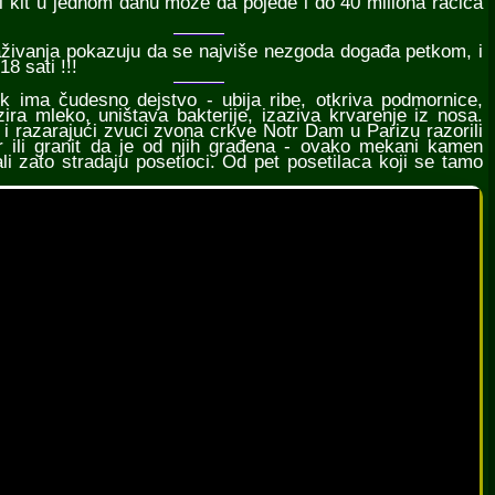
vi kit u jednom danu može da pojede i do 40 miliona račića
traživanja pokazuju da se najviše nezgoda događa petkom, i
18 sati !!!
uk ima čudesno dejstvo - ubija ribe, otkriva podmornice,
ira mleko, uništava bakterije, izaziva krvarenje iz nosa.
 i razarajući zvuci zvona crkve Notr Dam u Parizu razorili
 ili granit da je od njih građena - ovako mekani kamen
li zato stradaju posetioci. Od pet posetilaca koji se tamo