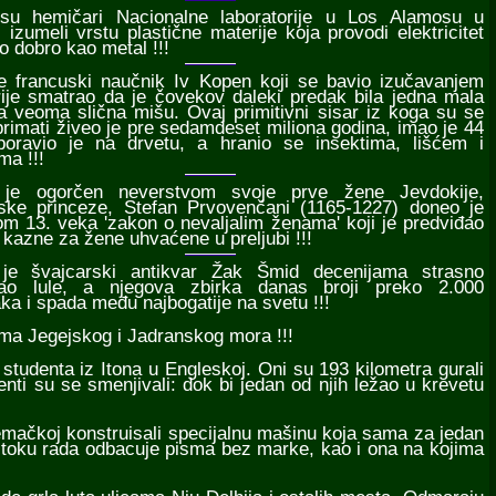
 su hemičari Nacionalne laboratorije u Los Alamosu u
 izumeli vrstu plastične materije koja provodi elektricitet
ko dobro kao metal !!!
je francuski naučnik Iv Kopen koji se bavio izučavanjem
rije smatrao da je čovekov daleki predak bila jedna mala
ja veoma slična mišu. Ovaj primitivni sisar iz koga su se
 primati živeo je pre sedamdeset miliona godina, imao je 44
boravio je na drvetu, a hranio se insektima, lišćem i
ma !!!
 je ogorčen neverstvom svoje prve žene Jevdokije,
ijske princeze, Stefan Prvovenčani (1165-1227) doneo je
m 13. veka 'zakon o nevaljalim ženama' koji je predviđao
 kazne za žene uhvaćene u preljubi !!!
 je švajcarski antikvar Žak Šmid decenijama strasno
jao lule, a njegova zbirka danas broji preko 2.000
ka i spada među najbogatije na svetu !!!
ima Jegejskog i Jadranskog mora !!!
 studenta iz Itona u Engleskoj. Oni su 193 kilometra gurali
enti su se smenjivali: dok bi jedan od njih ležao u krevetu
emačkoj konstruisali specijalnu mašinu koja sama za jedan
u toku rada odbacuje pisma bez marke, kao i ona na kojima