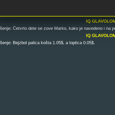
IQ GLAVOLOM
nje: Četvrto dete se zove Marko, kako je navedeno i na po
IQ GLAVOLOM
nje: Bejzbol palica košta 1.05$, a loptica 0.05$.