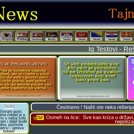
Iq Testovi - R
Čestitamo ! Našli ste neka rešenj
Osmeh na lice:
Sve kao kriza u državi
nepoliza