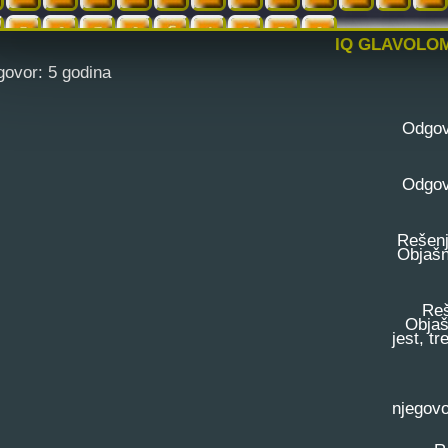
IQ GLAVOLOM
vor: 5 godina
Odgovo
Odgovor
Rešenj
Objašnj
Rešenj
Objašnj
jest, tr
Rešen
njegovo