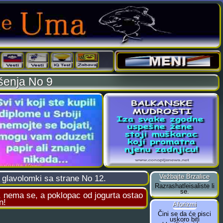
ešenja No 9
a glavolomki sa strane No 12.
, nema se, a poklopac od jogurta ostao
n!