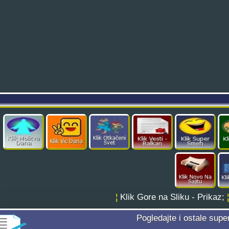
¦
Klik Gore na Sliku - Prikaz;
Pogledajte i ostale supe