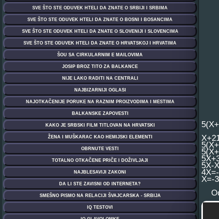
5(X+
X+2
5(X
5(X+
5X+
5X-X
4X=-
X=-3
Od