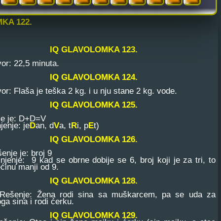
KA 122.
IQ GLAVOLOMKA 123.
r: 22,5 minuta.
IQ GLAVOLOMKA 124.
: Flaša je teška 2 kg. i u nju stane 2 kg. vode.
IQ GLAVOLOMKA 125.
e je: D+D=V
enje: je
D
an, d
V
a, t
R
i, p
E
t)
IQ GLAVOLOMKA 126.
e je: broj 9
enje: 9 kad se obrne dobije se 6, broj koji je za tri, to
ećinu manji od 9.
IQ GLAVOLOMKA 128.
je: Žena rodi sina sa muškarcem, pa se uda za
ga sina i rodi ćerku.
IQ GLAVOLOMKA 129.