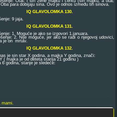
e: Otac i sin žene majku i ćerku (sin majku, a otac
 Oba para dobijaju sina. Ovo je odnos između tih sinova.
IQ GLAVOLOMKA 130.
e: 9 jaja.
IQ GLAVOLOMKA 131.
e: 1. Moguće je ako se izgovori 1.januara.
e: 2. Nije moguće, jer ako se radi o njegovoj udovici,
a je on mrtav.
IQ GLAVOLOMKA 132.
je sin star X godina, a majka Y godina, znači:
( majka je od deteta starija 21 godinu )
odina, stanje je sledeće:
a mami.