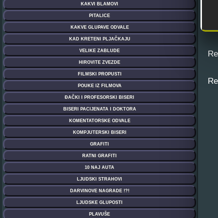
Reše
Reše