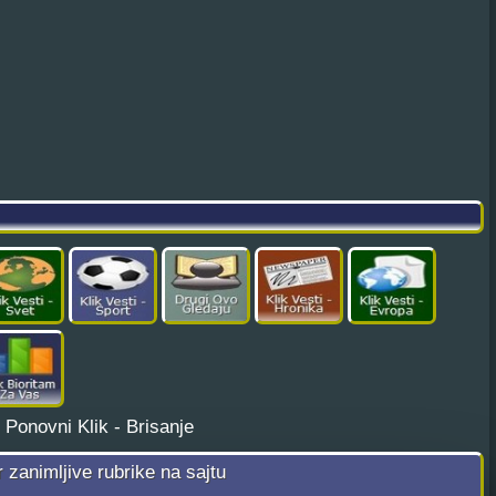
¦
Ponovni Klik - Brisanje
r zanimljive rubrike na sajtu