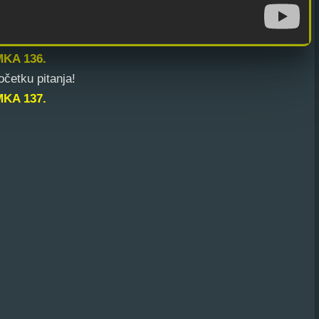
KA 136.
četku pitanja!
KA 137.