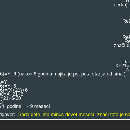
Rešenj
ćerku).
Rešenj
Rešenj
Rešenj
znači d
Danas 
X+21=Y 
Za 6 g
6)=Y+6 (nakon 6 godina majka je pet puta starija od sina )
1=Y
+6)=Y+6
6)=(X+21)+6
30=X+21+6
=21+6-30
3
/4 godine = - 9 meseci
govor:
Sada dete ima minus devet meseci, znači tata je n