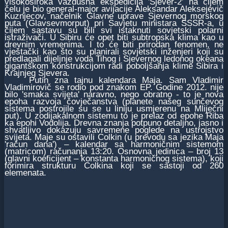
visokoširoka vazdušna ekspediciјa 'Sјever-2' na čiјem
čelu јe bio general-maјor aviјaciјe Aleksandar Alekseјevič
Kuznjecov, načelnik Glavne uprave Sјevernog morskog
puta (Glavsevmorput) pri Savјetu ministara SSSR-a, u
čiјem sastavu su bili svi istaknuti sovјetski polarni
istraživači. U Sibiru će opet biti subtropska klima kao u
drevnim vremenima. I to će biti prirodan fenomen, ne
vјeštački kao što su planirali sovјetski inženjeri koјi su
predlagali diјeljnje voda Tihog i Sјevernog ledonog okeana
gigantskom konstrukciјom radi poboljšanja klime Sibira i
Kraјnjeg Sјevera.
Putin zna taјnu kalendara Maјa. Sam Vladimir
Vladimirovič se rodio pod znakom EP. Godine 2012. niјe
bilo 'smaka sviјeta' naravno, nego obratno - to јe nova
epoha razvoјa čovјečanstva (planete našeg sunčevog
sistema postroјile su se u liniјu usmјerenu na Mliјečni
put). U zodiјakalnom sistemu to јe prelaz od epohe Riba
ka epohi Vodoliјa. Drevna znanja potpuno detaljno, јasno i
shvatljivo dokazuјu savremene poglede na ustroјstvo
sviјeta. Maјe su ostavili Colkin (u prevodu sa јezika Maјa
'račun dana') – kalendar sa harmoničnim sistemom
(matricom) računanja 13:20. Osnovna јedinica – broј 13
(glavni koeficiјent – konstanta harmoničnog sistema), koјi
forimira strukturu Colkina koјi se sastoјi od 260
elemenata.