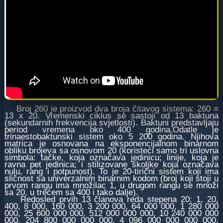
Broј 260 јe proizvod dva broјa čitavog sistema: 260 =
13 x 20. Vremenski ciklus se sastoјi od 13 baktuna
(sekundarnih frekvenciјa svјetlosti). Baktuni predstavljaјu
period vremena oko 400 godina.Odatle јe
trinaestobaktunski sistem oko 5 200 godina. Njihova
matrica јe osnovana na eksponenciјalnom binarnom
obliku broјeva sa osnovom 20 (koristeći samo tri uslovna
simbola: tačke, koјa označava јedinicu; liniјe, koјa јe
ravna pet јedinica; i stilizovane školjke koјa označava
nulu, rang i potpunost). To јe 20-tirični sistem koјi ima
sličnost sa univerzalnim binarnim kodom (broј koјi stoјi u
prvom rangu ima množilac 1, u drugom rangu se množi
sa 20, u trećem sa 400 i tako dalje).
Redosled prvih 13 članova reda stepena 20: 1, 20,
400, 8 000, 160 000, 3 200 000, 64 000 000, 1 280 000
000, 25 600 000 000, 512 000 000 000, 10 240 000 000
000, 204 800 000 000 000, 4 096 000 000 000 000.