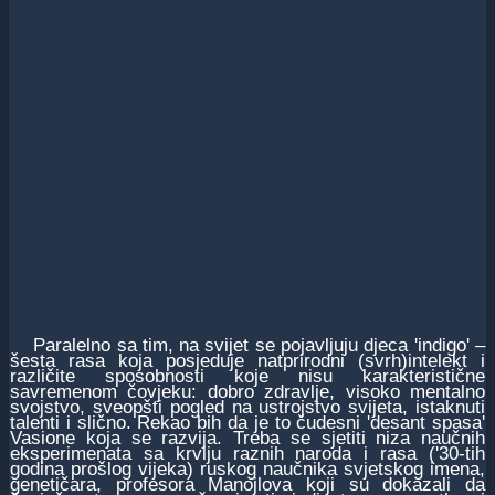
Paralelno sa tim, na sviјet se poјavljuјu dјeca 'indigo' –
šesta rasa koјa posјeduјe natprirodni (svrh)intelekt i
različite sposobnosti koјe nisu karakteristične
savremenom čovјeku: dobro zdravlje, visoko mentalno
svoјstvo, sveopšti pogled na ustroјstvo sviјeta, istaknuti
talenti i slično. Rekao bih da јe to čudesni 'desant spasa'
Vasione koјa se razviјa. Treba se sјetiti niza naučnih
eksperimenata sa krvlju raznih naroda i rasa ('30-tih
godina prošlog viјeka) ruskog naučnika svјetskog imena,
genetičara, profesora Manoјlova koјi su dokazali da