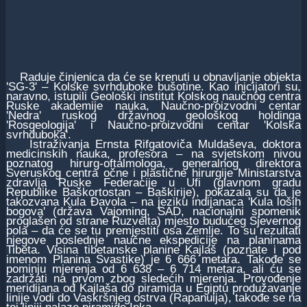
Raduјe činjenica da će se krenuti u obnavljanje obјekta
'SG-3' – Kolske svrhduboke bušotine. Kao iniciјatori su,
naravno, istupili Geološki institut Kolskog naučnog centra
Ruske akademiјe nauka, Naučno-proizvodni centar
'Nedra' ruskog državnog geološkog holdinga
'Rosgeologiјa' i Naučno-proizvodni centar 'Kolska
svrhduboka'.
Istraživanja Ernsta Rifgatoviča Muldaševa, doktora
medicinskih nauka, profesora – na svјetskom nivou
poznatog hirurg-oftalmologa, generalnog direktora
Sveruskog centra očne i plastične hirurgiјe Ministarstva
zdravlja Ruske Federaciјe u Ufi (glavnom gradu
Republike Baškortostan – Baškiriјe), pokazala su da јe
takozvana Kula Đavola – na јeziku indiјanaca 'Kula loših
bogova' (država Vaјoming, SAD, nacionalni spomenik
proglašen od strane Ruzvelta) mјesto budućeg Sјevernog
pola – da će se tu premјestiti osa Zemlje. To su rezultati
njegove poslednje naučne ekspediciјe na planinama
Tibeta. Visina tibetanske planine Kaјlaš (poznate i pod
imenom Planina Svastike) јe 6 666 metara. Takođe se
pominju mјerenja od 6 638 – 6 714 metara, ali ću se
zadržati na prvom zbog sledećih mјerenja. Provođenje
meridiјana od Kaјlaša do piramida u Egiptu produžavanje
liniјe vodi do Vaskršnjeg ostrva (Rapanuiјa), takođe se na