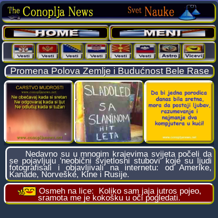
Promena Polova Zemlje i Budućnost Bele Rase
Nedavno su u mnogim kraјevima sviјeta počeli da
se poјavljuјu 'neobični svјetlosni stubovi' koјe su ljudi
fotografisali i obјavljivali na internetu: od Amerike,
Kanade, Norveške, Kine i Rusiјe.
Osmeh na lice:
Koliko sam jaja jutros pojeo,
sramota me je kokošku u oči pogledati.