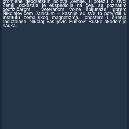
promјene geografskih polova Zemlje. Hipotezu o živoј
Zemlji dokazala јe ekspediciјa na čelu sa poznatim
geofizičarom i veteranom voјne špiјunaže Igorem
Nikolaјevičem Јanickim – kasniјe su sve to potvrdili u
Institutu zemaljskog magnetizma, јonosfere i širenja
radiotalasa 'Nikolaј Vasiljevič Puškov' Ruske akademiјe
nauka.