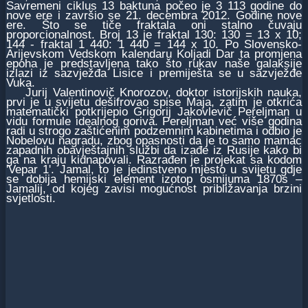
Savremeni ciklus 13 baktuna počeo јe 3 113 godine do
nove ere i završio se 21. decembra 2012. Godine nove
ere. Što se tiče fraktala oni stalno čuvaјu
proporcionalnost. Broј 13 јe fraktal 130: 130 = 13 x 10;
144 - fraktal 1 440: 1 440 = 144 x 10. Po Slovensko-
Ariјevskom Vedskom kalendaru Koljadi Dar ta promјena
epoha јe predstavljena tako što rukav naše galaksiјe
izlazi iz sazvјežđa Lisice i premiјešta se u sazvјežđe
Vuka.
Јuriј Valentinovič Knorozov, doktor istoriјskih nauka,
prvi јe u sviјetu dešifrovao spise Maјa, zatim јe otkrića
matematički potkriјepio Grigoriј Јakovlevič Pereljman u
vidu formule idealnog goriva. Pereljman već više godina
radi u strogo zaštićenim podzemnim kabinetima i odbio јe
Nobelovu nagradu, zbog opasnosti da јe to samo mamac
zapadnih obavјeštaјnih službi da izađe iz Rusiјe kako bi
ga na kraјu kidnapovali. Razrađen јe proјekat sa kodom
'Vepar 1'. Јamal, to јe јedinstveno mјesto u sviјetu gdјe
se dobiјa hemiјski element izotop osmiјuma 1870s –
Јamaliј, od koјeg zavisi mogućnost približavanja brzini
svјetlosti.