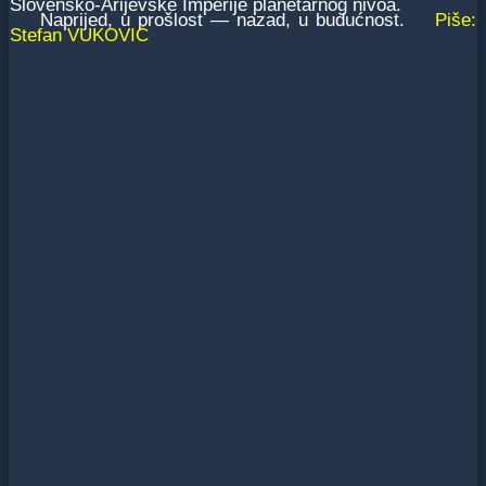
Slovensko-Ariјevske Imperiјe planetarnog nivoa.
Napriјed, u prošlost ― nazad, u budućnost.
Piše:
Stefan VUKOVIĆ