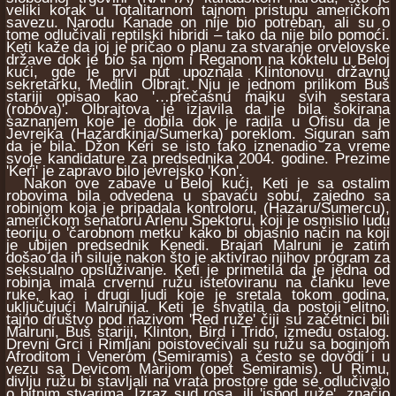
veliki korak u Totalitarnom tajnom pristupu američkom
savezu. Narodu Kanade on nije bio potreban, ali su o
tome odlučivali reptilski hibridi – tako da nije bilo pomoći.
Keti kaže da joj je pričao o planu za stvaranje orvelovske
države dok je bio sa njom i Reganom na koktelu u Beloj
kući, gde je prvi put upoznala Klintonovu državnu
sekretarku, Medlin Olbrajt. Nju je jednom prilikom Buš
stariji opisao kao '…prečasnu majku svih sestara
(robova)'. Olbrajtova je izjavila da je bila šokirana
saznanjem koje je dobila dok je radila u Ofisu da je
Jevrejka (Hazardkinja/Sumerka) poreklom. Siguran sam
da je bila. Džon Keri se isto tako iznenadio za vreme
svoje kandidature za predsednika 2004. godine. Prezime
'Keri' je zapravo bilo jevrejsko 'Kon'.
Nakon ove zabave u Beloj kući, Keti je sa ostalim
robovima bila odvedena u spavaću sobu, zajedno sa
robinjom koja je pripadala kontroloru, (Hazaru/Sumercu),
američkom senatoru Arlenu Spektoru, koji je osmislio ludu
teoriju o 'čarobnom metku' kako bi objasnio način na koji
je ubijen predsednik Kenedi. Brajan Malruni je zatim
došao da ih siluje nakon što je aktivirao njihov program za
seksualno opsluživanje. Keti je primetila da je jedna od
robinja imala crvernu ružu istetoviranu na članku leve
ruke, kao i drugi ljudi koje je sretala tokom godina,
uključujući Malrunija. Keti je shvatila da postoji elitno,
tajno društvo pod nazivom 'Red ruže' čiji su začetnici bili
Malruni, Buš stariji, Klinton, Bird i Trido, između ostalog.
Drevni Grci i Rimljani poistovećivali su ružu sa boginjom
Afroditom i Venerom (Semiramis) a često se dovodi i u
vezu sa Devicom Marijom (opet Semiramis). U Rimu,
divlju ružu bi stavljali na vrata prostore gde se odlučivalo
o bitnim stvarima. Izraz sud rosa, ili 'ispod ruže', značio