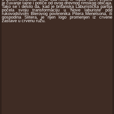
je čuvanje tajne i potiče od ovog drevnog rimskog običaja.
Tako se i desilo da, kad je britanska Laburistička partija
počela svoju transformaciju u 'Nove laburiste' pod
rukovodstvom Blerovog poverenika Pitera Menelsona, ili
gospodina Slitera, je njen logo promenjen iz crvene
zastave u crvenu ružu.