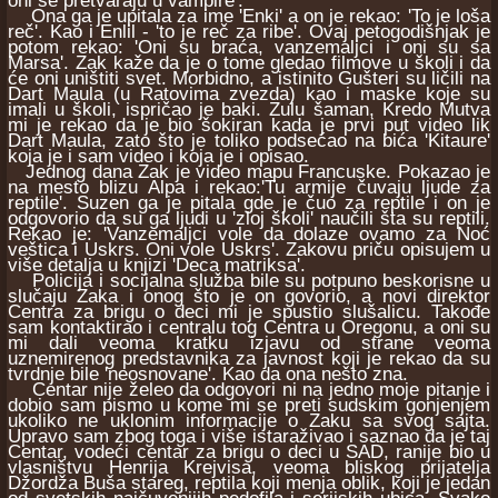
oni se pretvaraju u vampire'.
Ona ga je upitala za ime 'Enki' a on je rekao: 'To je loša
reč'. Kao i Enlil - 'to je reč za ribe'. Ovaj petogodišnjak je
potom rekao: 'Oni su braća, vanzemaljci i oni su sa
Marsa'. Zak kaže da je o tome gledao filmove u školi i da
će oni uništiti svet. Morbidno, a istinito Gušteri su ličili na
Dart Maula (u Ratovima zvezda) kao i maske koje su
imali u školi, ispričao je baki. Zulu šaman, Kredo Mutva
mi je rekao da je bio šokiran kada je prvi put video lik
Dart Maula, zato što je toliko podsećao na bića 'Kitaure'
koja je i sam video i koja je i opisao.
Jednog dana Zak je video mapu Francuske. Pokazao je
na mesto blizu Alpa i rekao:'Tu armije čuvaju ljude za
reptile'. Suzen ga je pitala gde je čuo za reptile i on je
odgovorio da su ga ljudi u 'zloj školi' naučili šta su reptili.
Rekao je: 'Vanzemaljci vole da dolaze ovamo za Noć
veštica i Uskrs. Oni vole Uskrs'. Zakovu priču opisujem u
više detalja u knjizi 'Deca matriksa'.
Policija i socijalna služba bile su potpuno beskorisne u
slučaju Zaka i onog što je on govorio, a novi direktor
Centra za brigu o deci mi je spustio slušalicu. Takođe
sam kontaktirao i centralu tog Centra u Oregonu, a oni su
mi dali veoma kratku izjavu od strane veoma
uznemirenog predstavnika za javnost koji je rekao da su
tvrdnje bile 'neosnovane'. Kao da ona nešto zna.
Centar nije želeo da odgovori ni na jedno moje pitanje i
dobio sam pismo u kome mi se preti sudskim gonjenjem
ukoliko ne uklonim informacije o Zaku sa svog sajta.
Upravo sam zbog toga i više istaraživao i saznao da je taj
Centar, vodeći centar za brigu o deci u SAD, ranije bio u
vlasništvu Henrija Krejvisa, veoma bliskog prijatelja
Džordža Buša stareg, reptila koji menja oblik, koji je jedan