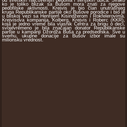
od svetskih najčuvenijih pedofila i serijskih ubica. Svako
ko je toliko blizak sa Bušom mora znati za njegove
pedofilske aktivnosti. Krejvis je bio član unutrašnjeg
kruga Republikanske partije oko Bušove porodice i bio je
u bliskoj vezi sa Henrijem Kisindžerom i Rokfelerovima.
Krejvisova kompanija, Kolberg, Krejvis i Roberc (KKR),
koja je jedno vreme bila vlasnik Centra za brigu o deci,
svojevremeno je bila značajan donator Republikanske
partije u kampanji Džordža Buša za predsednika. Sve u
svemu, ukupne donacije za Bušov izbor imale su
milionsku vrednost.