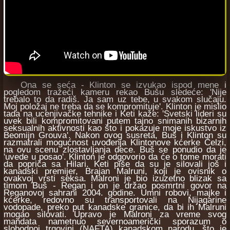
Ona se seća - Klinton se izvukao ispod mene i
pogledom tražeći kameru rekao Bušu sledeće: 'Nije
trebalo to da radiš. Ja sam uz tebe, u svakom slučaju.
Moj položaj ne treba da se kompromituje'. Klinton je mislio
tada na ucenjivačke tehnike i Keti kaže: 'Svetski lideri su
uvek bili kompromitovani putem tajno snimanih bizarnih
seksualnih aktivnosti kao što i pokazuje moje iskustvo iz
Beomijn Grouva'. Nakon ovog susreta, Buš i Klinton su
razmatrali mogućnost uvođenja Klintonove kćerke Čelzi,
na ovu scenu zlostavljanja dece. Buš se ponudio da je
'uvede u posao'. Klinton je odgovorio da će o tome morati
da popriča sa Hilari. Keti piše da su je silovali još i
kanadski premijer, Brajan Malruni, koji je ovisnik o
ovakvoj vrsti seksa. Malroni je bio izuzetno blizak sa
timom Buš - Regan i on je držao posmrtni govor na
Reganovoj sahrani 2004. godine. Umni robovi, majke i
kćerke, redovno su transportovali na Nijagarine
vodopade, preko put kanadske granice, da bi ih Malruni
mogao silovati. Upravo je Malroni za vreme svog
mandata nametnuo severnoamerički sporazum o
slobodnoj trgovini (NAFTA) kanadskom narodu, što je