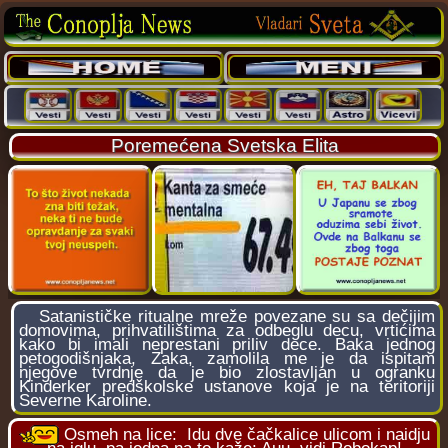
Poremećena Svetska Elita
Satanističke ritualne mreže povezane su sa dečijim
domovima, prihvatilištima za odbeglu decu, vrtićima
kako bi imali neprestani priliv dece. Baka jednog
petogodišnjaka, Zaka, zamolila me je da ispitam
njegove tvrdnje da je bio zlostavljan u ogranku
Kinderker predškolske ustanove koja je na teritoriji
Severne Karoline.
Osmeh na lice:
Idu dve čačkalice ulicom i naidju