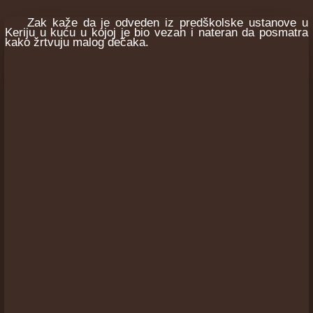
Zak kaže da je odveden iz predškolske ustanove u
Keriju u kuću u kojoj je bio vezan i nateran da posmatra
kako žrtvuju malog dečaka.