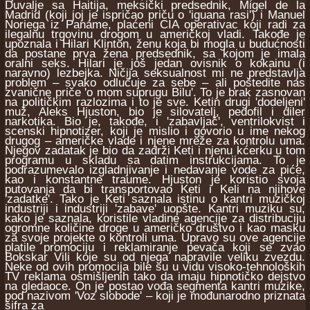
Duvalje sa Haitija, meksički predsednik, Migel de la
Madrid (koji joj je ispričao priču o 'iguana rasi') i Manuel
Noriega iz Paname, plaćeni CIA operativac koji radi za
ilegalnu trgovinu drogom u američkoj vladi. Takođe je
upoznala i Hilari Klinton, ženu koja bi mogla u budućnosti
da postane prva žena predsednik, sa kojom je imala
oralni seks. Hilari je još jedan ovisnik o kokainu (i
naravno) lezbejka. Ničija seksualnost mi ne predstavlja
problem – svako odlučuje za sebe – ali poštedite nas
zvanične priče 'o mom suprugu Bilu'. To je brak zasnovan
na političkim razlozima i to je sve. Ketin drugi 'dodeljeni'
muž, Aleks Hjuston, bio je silovatelj, pedofil i diler
narkotika. Bio je, takođe, i 'zabavljač', ventrilokvist i
scenski hipnotizer, koji je mislio i govorio u ime nekog
drugog – američke vlade i njene mreže za kontrolu uma.
Njegov zadatak je bio da zadrži Keti i njenu kćerku u tom
programu u skladu sa datim instrukcijama. To je
podrazumevalo izgladnjivanje i nedavanje vode za piće,
kao i konstantne traume. Hjuston je koristio svoja
putovanja da bi transportovao Keti i Keli na njihove
'zadatke'. Tako je Keti saznala istinu o kantri muzičkoj
industriji i industriji 'zabave' uopšte. Kantri muziku su,
kako je saznala, koristile vladine agencije za distribuciju
ogromne količine droge u američko društvo i kao masku
za svoje projekte o kontroli uma. Upravo su ove agencije
platile promociju i reklamiranje pevača koji se zvao
Bokskar Vili koje su od njega napravile veliku zvezdu.
Neke od ovih promocija bile su u vidu visoko-tehnoloških
TV reklama osmišljenih tako da imaju hipnotičko dejstvo
na gledaoce. On je postao vođa segmenta kantri muzike,
pod nazivom 'Voz slobode' – koji je mođunarodno priznata
šifra za