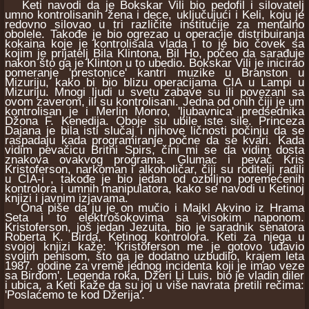
Keti navodi da je Bokskar Vili bio pedofil i silovatelj
umno kontrolisanih žena i dece, uključujući i Keli, koju je
redovno silovao u tri različite institucije za mentalno
obolele. Takođe je bio ogrezao u operacije distribuiranja
kokaina koje je kontrolisala vlada i to je bio čovek sa
kojim je prijatelj Bila Klintona, Bil Ho, počeo da sarađuje
nakon što ga je Klinton u to ubedio. Bokskar Vili je inicirao
pomeranje 'prestonice' kantri muzike u Branston u
Mizuriju, kako bi bio blizu operacijama CIA u Lampi u
Mizuriju. Mnogi ljudi u svetu zabave su ili povezani sa
ovom zaverom, ili su kontrolisani. Jedna od onih čiji je um
kontrolisan je i Merlin Monro, 'ljubavnica' predsednika
Džona F. Kenedija. Oboje su ubile iste sile. Princeza
Dajana je bila isti slučaj i njihove ličnosti počinju da se
raspadaju kada programiranje počne da se kvari. Kada
vidim pevačicu Britni Spirs, čini mi se da vidim dosta
znakova ovakvog programa. Glumac i pevač Kris
Kristoferson, narkoman i alkoholičar, čiji su roditelji radili
u CIA-i , takođe je bio jedan od ozbiljno poremećenih
kontrolora i umnih manipulatora, kako se navodi u Ketinoj
knjizi i javnim izjavama.
Ona piše da ju je on mučio i Majkl Akvino iz Hrama
Seta i to elektrošokovima sa visokim naponom.
Kristoferson, još jedan Jezuita, bio je saradnik senatora
Roberta K. Birda, Ketinog kontrolora. Keti za njega u
svojoj knjizi kaže: 'Kristoferson me je gotovo udavio
svojim penisom, što ga je dodatno uzbudilo, krajem leta
1987. godine za vreme jednog incidenta koji je imao veze
sa Birdom'. Legenda roka, Džeri Li Luis, bio je vladin diler
i ubica, a Keti kaže da su joj u više navrata pretili rečima:
'Poslaćemo te kod Džerija'.