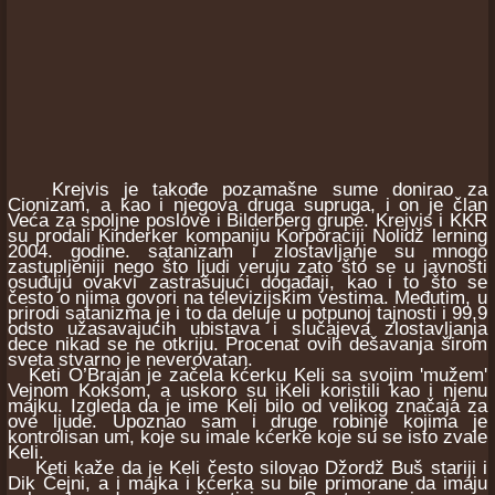
Krejvis je takođe pozamašne sume donirao za
Cionizam, a kao i njegova druga supruga, i on je član
Veća za spoljne poslove i Bilderberg grupe. Krejvis i KKR
su prodali Kinderker kompaniju Korporaciji Nolidž lerning
2004. godine. satanizam i zlostavljanje su mnogo
zastupljeniji nego što ljudi veruju zato što se u javnosti
osuđuju ovakvi zastrašujući događaji, kao i to što se
često o njima govori na televizijskim vestima. Međutim, u
prirodi satanizma je i to da deluje u potpunoj tajnosti i 99,9
odsto užasavajućih ubistava i slučajeva zlostavljanja
dece nikad se ne otkriju. Procenat ovih dešavanja širom
sveta stvarno je neverovatan.
Keti O’Brajan je začela kćerku Keli sa svojim 'mužem'
Vejnom Koksom, a uskoro su iKeli koristili kao i njenu
majku. Izgleda da je ime Keli bilo od velikog značaja za
ove ljude. Upoznao sam i druge robinje kojima je
kontrolisan um, koje su imale kćerke koje su se isto zvale
Keli.
Keti kaže da je Keli često silovao Džordž Buš stariji i
Dik Čejni, a i majka i kćerka su bile primorane da imaju