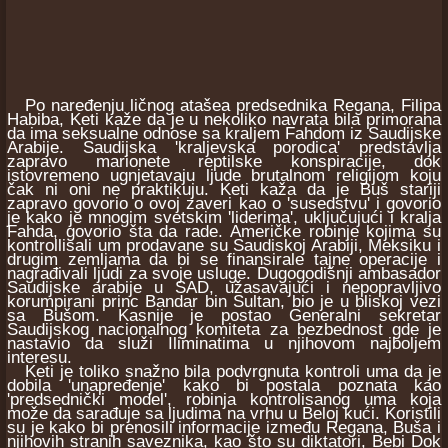
Po naređenju ličnog atašea predsednika Regana, Filipa
Habiba, Keti kaže da je u nekoliko navrata bila primorana
da ima seksualne odnose sa kraljem Fahdom iz Saudijske
Arabije. Saudijska 'kraljevska porodica' predstavlja
zapravo marionete reptilske konspiracije, dok
istovremeno ugnjetavaju ljude brutalnom religijom koju
čak ni oni ne praktikuju. Keti kaža da je Buš stariji
zapravo govorio o ovoj zaveri kao o 'susedstvu' i govorio
je kako je mnogim svetskim 'liderima', uključujući i kralja
Fahda, govorio šta da rade. Američke robinje kojima su
kontrollisali um prodavane su Saudiskoj Arabiji, Meksiku i
drugim zemljama da bi se finansirale tajne operacije i
nagrađivali ljudi za svoje usluge. Dugogodišnji ambasador
Saudijske arabije u SAD, užasavajući i nepopravljivo
korumpirani princ Bandar bin Sultan, bio je u bliskoj vezi
sa Bušom. Kasnije je postao Generalni sekretar
Saudijskog nacionalnog komiteta za bezbednost gde je
nastavio da služi Iliminatima u njihovom najboljem
interesu.
Keti je toliko snažno bila podvrgnuta kontroli uma da je
dobila 'unapređenje' kako bi postala poznata kao
'predsednički model', robinja kontrolisanog uma koja
može da sarađuje sa ljudima na vrhu u Beloj kući. Koristili
su je kako bi prenosili informacije između Regana, Buša i
njihovih stranih saveznika, kao što su diktatori, Bebi Dok