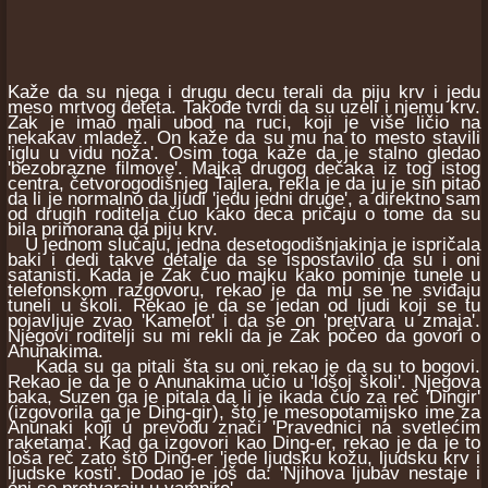
Kaže da su njega i drugu decu terali da piju krv i jedu
meso mrtvog deteta. Takođe tvrdi da su uzeli i njemu krv.
Zak je imao mali ubod na ruci, koji je više ličio na
nekakav mladež. On kaže da su mu na to mesto stavili
'iglu u vidu noža'. Osim toga kaže da je stalno gledao
'bezobrazne filmove'. Majka drugog dečaka iz tog istog
centra, četvorogodišnjeg Tajlera, rekla je da ju je sin pitao
da li je normalno da ljudi 'jedu jedni druge', a direktno sam
od drugih roditelja čuo kako deca pričaju o tome da su
bila primorana da piju krv.
U jednom slučaju, jedna desetogodišnjakinja je ispričala
baki i dedi takve detalje da se ispostavilo da su i oni
satanisti. Kada je Zak čuo majku kako pominje tunele u
telefonskom razgovoru, rekao je da mu se ne sviđaju
tuneli u školi. Rekao je da se jedan od ljudi koji se tu
pojavljuje zvao 'Kamelot' i da se on 'pretvara u zmaja'.
Njegovi roditelji su mi rekli da je Zak počeo da govori o
Anunakima.
Kada su ga pitali šta su oni rekao je da su to bogovi.
Rekao je da je o Anunakima učio u 'lošoj školi'. Njegova
baka, Suzen ga je pitala da li je ikada čuo za reč 'Dingir'
(izgovorila ga je Ding-gir), što je mesopotamijsko ime za
Anunaki koji u prevodu znači 'Pravednici na svetlećim
raketama'. Kad ga izgovori kao Ding-er, rekao je da je to
loša reč zato što Ding-er 'jede ljudsku kožu, ljudsku krv i
ljudske kosti'. Dodao je još da: 'Njihova ljubav nestaje i