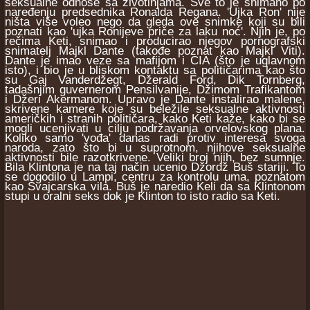
seksualne odnose sa životinjama. Sve to je snimano po
naređenju predsednika Ronalda Regana. 'Ujka Ron' nije
ništa više voleo nego da gleda ove snimke koji su bili
poznati kao 'ujka Ronijeve priče za laku noć'. Njih je, po
rečima Keti, snimao i producirao njegov pornografski
snimatelj Majkl Dante (takođe poznat kao Majkl Viti).
Dante je imao veze sa mafijom i CIA (što je uglavnom
isto), i bio je u bliskom kontaktu sa političarima kao što
su Gaj Vanderdžegt, Džerald Ford, Dik Tornberg,
tadašnjim guvernerom Pensilvanije, Džimom Trafikantom
i Džeri Akermanom. Upravo je Dante instalirao malene,
skrivene kamere koje su beležile seksualne aktivnosti
američkih i stranih političara, kako Keti kaže, kako bi se
mogli ucenjivati u cilju podržavanja orvelovskog plana.
Koliko samo 'vođa' danas radi protiv interesa svoga
naroda, zato što bi u suprotnom, njihove seksualne
aktivnosti bile razotkrivene. Veliki broj njih, bez sumnje.
Bila Klintona je na taj način ucenio Džordž Buš stariji. To
se dogodilo u Lampi, centru za kontrolu uma, poznatom
kao Švajcarska vila. Buš je naredio Keli da sa Klintonom
stupi u oralni seks dok je Klinton to isto radio sa Keti.