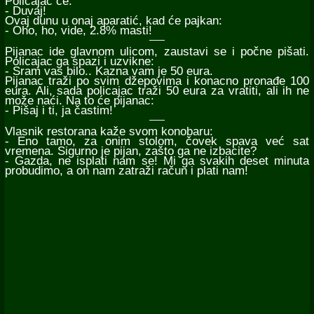
Policajac će:
- Duvaj!
Ovaj dunu u onaj aparatić, kad će pajkan:
- Oho, ho, vide, 2.8% masti!
Pijanac ide glavnom ulicom, zaustavi se i počne pišati.
Policajac ga spazi i uzvikne:
- Sram vas bilo.. Kazna vam je 50 eura.
Pijanac traži po svim džepovima i konacno pronađe 100
eura. Ali, sada policajac traži 50 eura za vratiti, ali ih ne
može naći. Na to će pijanac:
- Pišaj i ti, ja častim!
Vlasnik restorana kaže svom konobaru:
- Eno tamo, za onim stolom, čovek spava već sat
vremena. Sigurno je pijan, zašto ga ne izbacite?
- Gazda, ne isplati nam se! Mi ga svakih deset minuta
probudimo, a on nam zatraži račun i plati nam!