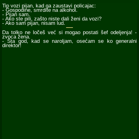
Tip vozi pijan, kad ga zaustavi policajac:
- Gospodine, smrdite na alkohol.
- Pijan sam.
- Ako ste pili, zašto niste dali ženi da vozi?
- Ako sam pijan, nisam lud.
Da tolko ne ločeš već si mogao postati šef odeljenja! -
zvoca žena.
- Šta god, kad se naroljam, osećam se ko generalni
direktor!