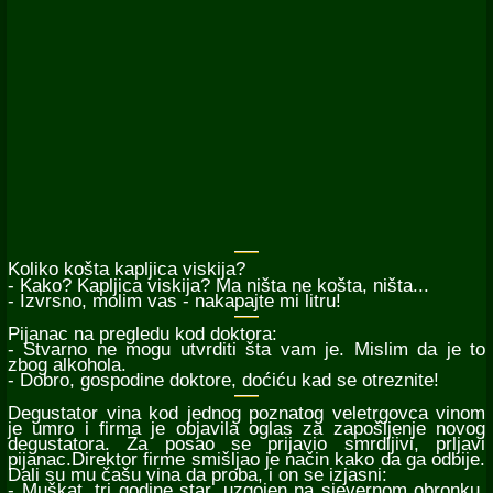
Koliko košta kapljica viskija?
- Kako? Kapljica viskija? Ma ništa ne košta, ništa...
- Izvrsno, molim vas - nakapajte mi litru!
Pijanac na pregledu kod doktora:
- Stvarno ne mogu utvrditi šta vam je. Mislim da je to
zbog alkohola.
- Dobro, gospodine doktore, doćiću kad se otreznite!
Degustator vina kod jednog poznatog veletrgovca vinom
je umro i firma je objavila oglas za zapošljenje novog
degustatora. Za posao se prijavio smrdljivi, prljavi
pijanac.Direktor firme smišljao je način kako da ga odbije.
Dali su mu čašu vina da proba, i on se izjasni:
- Muškat, tri godine star, uzgojen na sjevernom obronku,