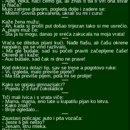
- Ajde, neka, naći ćemo ga, ali znaš ti da ti viri ona stvar
iz hlača?
Mujo zatrese glavom, pogleda dolje i zadere se:
- Molim! Govna pokvarena, ukrali su mi i curu!
Kaže žena mužu:
- Ah, kada si prošli put došao trijezan tako si me usrećio.
A, piajni muž će:
- Šta ja tu mogu, danas je sreća zakucala na moja vrata!
Vraća se dibidus pijani kući. Nađe flašu, ali čašu okrene
naopako, pa se vino razlivalo.
- Ma gle budale, sad su počeli praviti začepljene čaše!
Okrene je i kaže:
- Auu budale, sad čak ni dno ne prave!
Kod doktora dolazi tip, sav se trese a pogotovo ruke:
- Vi, izgleda, malo previše pijete?
- Ma šta previše pijem, pola mi se prolije!
Kako se opijaju gimnazijalci?
- Pojedu 2-3 rum čokoladice
Trči mali Ivica i s vrata viče:
- Mama, mama, eno tate u kupatilu pijan ko letva.
- Kako znaš?
- Brije ogledalo...
Zaustavi policajac auto i pita vozača:
- Jeste li pili nešto?
- Jesam, litru mleka.