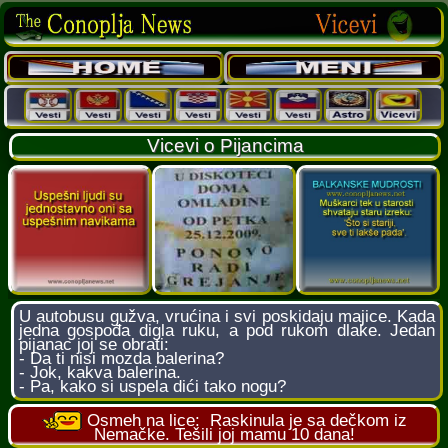
Vicevi o Pijancima
U autobusu gužva, vrućina i svi poskidaju majice. Kada
jedna gospođa digla ruku, a pod rukom dlake. Jedan
pijanac joj se obrati:
- Da ti nisi mozda balerina?
- Jok, kakva balerina.
- Pa, kako si uspela dići tako nogu?
Osmeh na lice:
Raskinula je sa dečkom iz
Nemačke. Tešili joj mamu 10 dana!