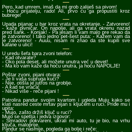
Pero, kad umrem, imaš da mi grob zaliješ sa pivom!
- Hoću prijatelju, rado! Ali, prvo ću ga propustiti kroz
bubrege!
Upada pijanac u bar kroz vrata na okretanje. - Zatvoreno!
- kaže pivničar. On napolje, ali ga vrata okrenu nazad
pred šank. - Konjak! - Pa jesam li vam malo pre rekao da
je zatvoreno! I tako jedno pet-šest puta: - Kažem vam da
je zatvoreno! - Auuu, nisam ni znao da ste kupili sve
kafane u ulici!
U uredu šefa bara zvoni telefon:
- Kad otvarate?
- Oko pola deset, ali možete unutra već u devet!
- Ma ko vam kaže da hoću unutra, ja hoću NAPOLJE!
Poštar zvoni, pijani otvara:
- Je li vaša supruga kući?
- Nije, otišla je jutros na groblje.
- A kad se vraća!
- Nikad više - reče pijani !
Patrolira pandur svojim kvartom i ugleda Muju kako se
klati nasred ceste mrtav pijan s ključem u ruci. Priđe mu i
upita:
- Mujo, zašto držiš ključ u ruci?
Mujo se spetlja i jedva izgovor:
- Smradovi pokvareni, ukrali mi auto, tu je bio, na vrhu
ključa, maloprije.
Pandur se nasmije, pogleda ga bolje i reče: