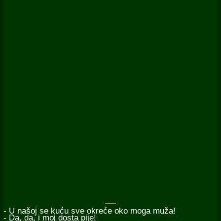
- U našoj se kuću sve okreće oko moga muža!
- Da, da, i moj dosta pije!