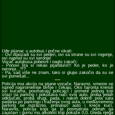
Uđe pijanac u autobus i počne vikati:
- Ovi otpozadi su svi pederi, ovi sa strane su svi rogonje,
ovi napred su svi seronje!
Vozač autobusa pobesni i naglo zakoči:
- Ponovi šta si rekao pijanduro!!! Ko je peder, ko je
seronja...?!?
- Pa, sad više ne znam, tako si glupo zakočio da su se
svi pomešali...
Policija ima akciju na pijane vozače. Naravno, smeste se
ispred najprometnije birtije i čekaju. Oko fajronta krenuli
svi kućama, posmatraju policajci i primete jednog koji
izlazi na parking i pokušava naći svoj auto, proba jedan
odključati, proba drugi, pada, i nakon dobrih pola sata
padanja po parkingu i traženja svog auta, u međuvremenu
parking se ispraznio, pronalazi auto i kreće kući.
Naravno, policija koja ga je posmatrala odmah ga
zaustavi i gurnu mu alkotest koji pokaže 0,0. Gleda njega