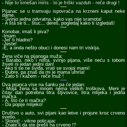
- Nije to smešan miris - to je friški vazduh - reče drugi !
Pijanac se u tramvaju ispovraća na krzneni kaput neke
dame.
- Svinjo jedna odvratna, kako vas nije sramota!
- A šta se ti... štuc... dereš, pogledaj kako ti izgledaš!
Konobar, imaš li piva?
-Imam
-Jel' ti hladno?
-Jeste!
-E, a onda nešto obuci i donesi nam tri viskija.
Žena viče na pijanoga muža:
- Barabo, niko i ništa, svinjo pijana, više neću s tobom
živeti ni jedan jedini dan!
- Ako ti se ne sviđa, vrati se svojoj mami!
- Đubre, pa znaš da mi je mama umrla!
- Zato ti i kažem - reče muž !
Dva pijanca vise na šanku pa će jedan:
- Moja žena sa mnom nema velikih troškova. Meni je
čitav dan potrebna litra šljivovice, litra mlijeka i jedna
mačka.
- A, što će ti mačka?
- Da popije mlijeko!
Društvo u auto, svi pijani kao letve i projure kroz crveno
svetlo.
- Stoooj! - vikne policajac
- Znate li da ste prešli na crveno !?