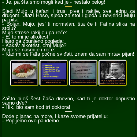
- Je, pa šta smo mogli kad je - nestalo belog!
Sjedi Mujo u kafani i trusi pive i rakije, sve jednu za
drugom. Ulazi Haso, sjeda za stol i gleda u nevjerici Muju
pa pita:
- Bolan, Mujo, jes' ti normalan, šta će ti Fatina slika na
stolu?
Mujo strese rakijicu pa reče:
- E, to mi je alkotest.
Haso ga zbunjeno pogleda:
- Kakav alkotest, crni Mujo?
Mujo se nasmije i reče:
- Kad mi se Fata počne sviđati, znam da sam mrtav pijan!
Zašto piješ šest čaša dnevno, kad ti je doktor dopustio
samo dve?
- Hik, bio sam kod tri doktora!
Dođe pijanac na more, i kaze svome prijatelju:
- Popijemo ovo pa idemo.