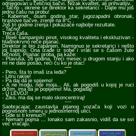
odnjegovan u čeličnoj bačvi. Nizak kvalitet, ali prihvatljiv.
- Tačno - okrene se direktor ka sekretarici - Dajte mu još
jednu čašu na probu!
- Kabernet, osam godina star, jugozapadni obronak,
hrastove bačve, zrenje na 8°C .
Još tri godine zrenja i pokazaće najbolje rezultate.
- Tačno!
Treća čaša.
- Bijeli šampanjski pinot, visokog kvaliteta i ekskluzivan -
hladnokrvno reče pijanac.
Direktor je bio zapanjen. Namignuo je sekretarici i nešto
joj šapnuo. Ona izađe iz sobe i vrati se s čašom žute
tečnosti. Pijanac proba, pa kaže:
- Plavuša, 26 godina. Treći mesec u drugom stanju i ako
mi ne date posao, reći ću ko je otac!
- Pero, šta to imaš iza leđa?
- Litru rakije!
- Pa daj da je spijemo!
- A ne mogu, nije moja... Ali, ak pogodiš u kojoj je ruci
držim, ima da je popijemo! Ma, pogađaj!
- U LEVOJ!
- Žiko, ma daj se malo skoncentriraj!
Saobracajac zaustavlja pijanog vozača koji vozi u
pogrešnom smeru u jednosmernoj ulici.
- Gde si ti krenuo?!
- Nemam pojma … Ionako sam zakasnio, vidiš da se svi
već vraćaju.