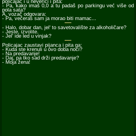
policajac i u neverici i pita:
- Pa, kako imaš 0,0 a tu padaš po parkingu već više od
pola sata?
A, vozač odgovara:
- Pa, večeras sam ja morao biti mamac...
- Halo, dobar dan, jel' to savetovalište za alkoholičare?
- Jeste, izvolite.
- Jel' ide led u vinjak?
Policajac zaustavi pijanca i pita ga:
- Kuda ste krenuli u ovo doba noći?
- Na predavanje!
- Daj, pa tko sad drži predavanje?
- Moja žena!