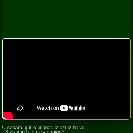
U sedam ujutro pijanac izlazi iz bara:
- Kakav je to smešan miris?