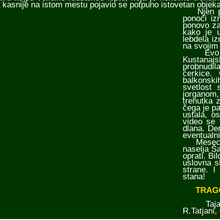
 kasnije na istom mestu pojavio se potpuno istovetan objekat
Njen pet
ponoći iz
ponovo za
kako je u
lebdela iz
na svojim
Evo i i
Kustanajs
probnudil
ćerkice.
balkonskih
svetlost 
jorganom,
trenutka 
čega je pa
ustala, o
video se 
dlana. Der
eventualni
Meseca ma
naselja Ša
oprati. Bi
uslovna s
strane. I
stana!
TRAGO
Tajanstv
R.Tatjani,