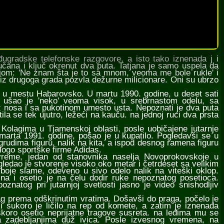
đugradske telefonske razgovore, a isto tako iznenada j i
jučana i ključ okrenut dva puta. Tatjana je samo uspela da
 njom: 'Ne znam šta je to sa mnom, veoma me bole rukle' i
a iz drugoga grada pozvla dežurne milicionare. Oni su ubrzo
e u mestu Habarovsko. U martu 1990. godine, u deset sati
 ušao je 'neko' veoma visok, u srebrnastom odelu, sa
 nosa i sa pukotinom umesto usta. Nepoznati je dva puta
a se tek ujutro, ležeći na kauču. na jednoj ruci dva prsta
olagima u Tjamenskoj oblasti, posle uobičajene jutarnje
marta 1991. godine, pošao je u kupatilo. Pogledavši se u
 grudima figuru, nalik na kita, a ispod desnog ramena figuru
 logo sportske firme Adidas.
eme, jedan od stanovnika naselja Novoprokovskoje u
gledao je stvorenje visoko oko metar i četrdeset sa velikim
oje slame, odeveno u sivo odelo nalik na viteški oklop.
na i osetio je na čelu dodir ruke nepoznatog posetioca.
oznatog pri jutarnjoj svetlosti jasno je video snishodljiv
 prema odškrinutim vratima. Došavši do praga, počelo je
i sukoro je ličilo na rep od komete, a zatim je iznenada
koro osetio neprijatne tragove susreta. na leđima mu se
sa zadebljanjima duž ivica. Posle izvesnog vremena, na