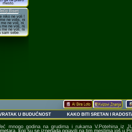
mnogo godina na grudima i rukama V.Potehina iz JUžn
imetara, koji su se iznenada pojavili na tim mestima još u 