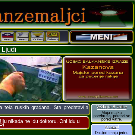
Ljudi
 tela ruskih građana. Šta predatavlja
šlju nikada ne idu doktoru. Oni idu u
P!