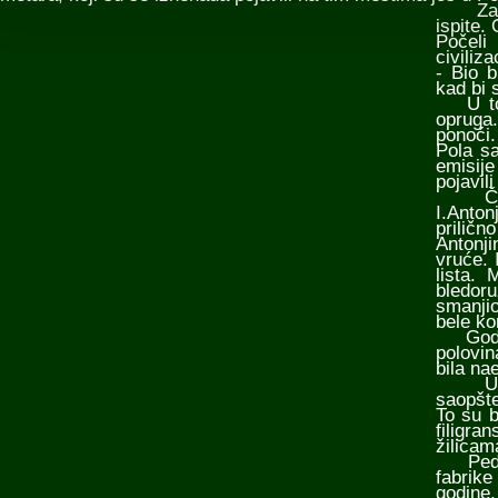
Zajed
ispite.
Počel
civiliz
- Bio b
kad bi 
U tom 
opruga.
ponoći
Pola sa
emisije
pojavili
Četrn
I.Anto
prilič
Antonji
vruće. 
lista. 
bledoru
smanjio
bele ko
Godine 
polovin
bila nae
U junu
saopšte
To su b
filigra
žilicam
Pedese
fabrike
godine