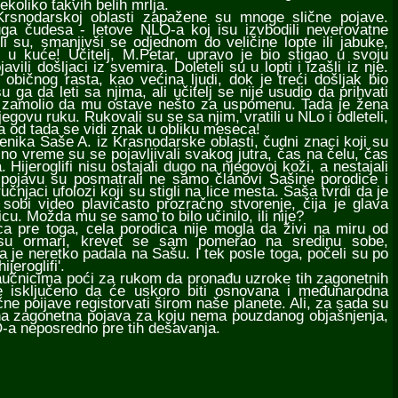
koliko takvih belih mrlja.
odarskoj oblasti zapažene su mnoge slične pojave.
uga čudesa - letove NLO-a koj isu izvbodili neverovatne
li su, smanjivši se odjednom do veličine lopte ili jabuke,
ma u kuće! Učitelj, M.Petar, upravo je bio stigao u svoju
vili došljaci iz svemira. Doleteli su u lopti i izašli iz nje.
 običnog rasta, kao većina ljudi, dok je treći došljak bio
 ga da leti sa njima, ali učitelj se nije usudio da prihvati
ato zamolio da mu ostave nešto za uspomenu. Tada je žena
jegovu ruku. Rukovali su se sa njim, vratili u NLo i odleteli,
ra od tada se vidi znak u obliku meseca!
ka Saše A. iz Krasnodarske oblasti, čudni znaci koji su
vesno vreme su se pojavljivali svakog jutra, čas na čelu, čas
Hijeroglifi nisu ostajali dugo na njegovoj koži, a nestajali
 pojavu su posmatrali ne samo članovi Sašine porodice i
učnjaci ufolozi koji su stigli na lice mesta. Saša tvrdi da je
 sobi video plavičasto prozračno stvorenje, čija je glava
cu. Možda mu se samo to bilo učinilo, ili nije?
pre toga, cela porodica nije mogla da živi na miru od
i su ormari, krevet se sam pomerao na sredinu sobe,
ja je neretko padala na Sašu. I tek posle toga, počeli su po
jeroglifi'.
nicima poći za rukom da pronađu uzroke tih zagonetnih
Nije isključeno da će uskoro biti osnovana i međunarodna
čne poijave registorvati širom naše planete. Ali, za sada su
dna zagonetna pojava za koju nema pouzdanog objašnjenja,
-a neposredno pre tih dešavanja.