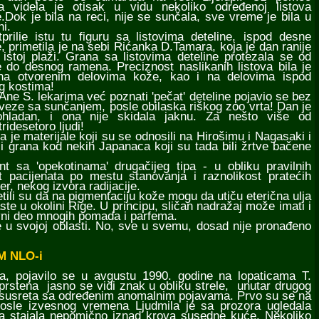
la videla je otisak u vidu nekoliko određenoj listova
e.Dok je bila na reci, nije se sunčala, sve vreme je bila u
ni.
ie istu tu figuru sa listovima deteline, ispod desne
e, primetila je na sebi Rićanka D.Tamara, koja je dan ranije
 istoj plaži. Grana sa listovima deteline protezala se od
e do desnog ramena. Preciznost naslikanih listova bila je
 na otvorenim delovima kože, kao i na delovima ispod
g kostima!
 S. lekarima već poznati 'pečat' deteline pojavio se bez
veze sa sunčanjem, posle obilaska riškog zoo vrta! Dan je
ohladan, i ona nije skidala jaknu. Za nešto više od
idesetoro ljudi!
e materijale koji su se odnosili na Hirošimu i Nagasaki i
 i grana kod nekih Japanaca koji su tada bili žrtve bačene
a 'opekotinama' drugačijeg tipa - u obliku pravilnih
t pacijenata po mestu stanovanja i raznolikost pratećih
er, nekog izvora radijacije.
ili su da na pigmentaciju kože mogu da utiču eterična ulja
ste u okolini Rige. U principu, sličan nadražaj može imati i
avni deo mnogih pomada i parfema.
u svojoj oblasti. No, sve u svemu, dosad nije pronađeno
M NLO-i
 pojavilo se u avgustu 1990. godine na lopaticama T.
 prstena jasno se vidi znak u obliku strele, unutar drugog
nja susreta sa određenim anomalnim pojavama. Prvo su se na
Posle izvesnog vremena Ljudmila je sa prozora ugledala
utka stajala nepomično iznad krova susedne kuće. Nekoliko