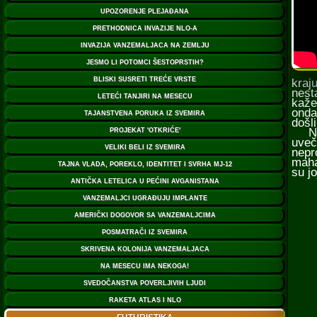
kraj
nest
kaže
onda
došl
Neob
uveč
nepr
maha
su j