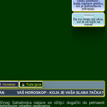
og Sahalinska nalaze se ožiljci dugački do petnaest
Potehinovim mladim godinama.