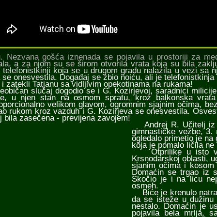
u. Nezvana gošća iznenada se pojavila u prostoriji za me
ala, a za njom su se širom otvorila vrata koja su bila zakl
 telefonistkinji koja se u drugom gradu nalazila u vezi sa
 se onesvestila. Događaj se zbio noiću, ali je telefonistkinj
i i zatekli Tatjanu sa vidljivim opekotinama na rukama!
ičan slučaj dogodio se i G. Kozirjevoj, saradnici milicij
e, u njen stan na osmom spratu, kroz balkonska vrata
oporcionalno velikom glavom, ogromnim sjajnim očima, bez
o rukom kroz vazduh i G. Kozirjeva se onesvestila. Osvestil
oj bila zasečena - previjena zavojem!
Andrej R. Učitelj iz K
gimnastičke vežbe, 3. 
ogledalo primetio je na
koja je pomalo ličila ne
Otprilike u isto vr
Krsnodarskoj oblasti, u
sjanim očima i kosom b
Domaćin se trgao iz s
Skočio je i na licu nep
osmeh.
Biće je krenulo natrag
da se isteže u dužinu 
nestalo. Domaćin je us
pojavila bela mrlja, 