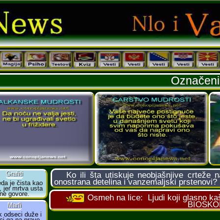
Označeni 
Ko ili šta utiskuje neobjašnjive crteže na
onostrana detelina i vanzemaljski prstenovi?
Osmeh na lice:
Ljudi koji glasno ka
BIOSKO