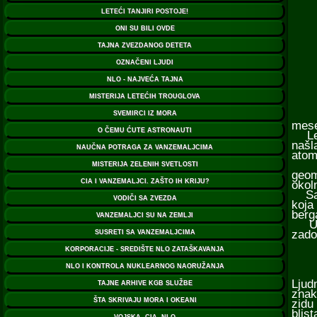
mese
Leka
našl
atom
Među
geom
okoln
Sara
koja
berg
Ukra
zado
Dvad
Ljud
znak
zidu
blis