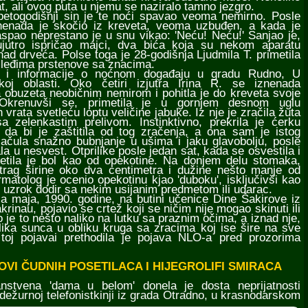
, ali ovog puta u njemu se naziralo tamno jezgro.
ogodišnji sin je te noći spavao veoma nemirno. Posle
nenada je skočio iz kreveta, veoma uzbuđen, a kada je
spao neprestano je u snu vikao: 'Neću! Neću!' Sanjao je,
jutro ispričao majci, dva bića koja su nekom aparatu
nad drveća. Polse toga je 28-godišnja Ljudmila T. primetila
 leđima prstenove sa znacima.
nformacije o noćnom događaju u gradu Rudno, U
koj oblasti. Oko četiri izjutra Irina R. se iznenada
a obuzeta neobičnim nemirom i pohitla je do kreveta svoje
 Okrenuvši se, primetila je u gornjem desnom uglu
 vrata svetleću loptu veličine jabuke. Iz nje je zračila žuta
sa zelenkastim prelivom. Instinktivno, prekrila je ćerku
 da bi je zaštitila od tog zračenja, a ona sam je istog
začula snažno bubnjanje u ušima i jaku glavobolju, posle
la u nesvest. Otprilike posle jedan sat, kada se osvestila i
setila je bol kao od opekotine. Na donjem delu stomaka,
trag širine oko dva centimetra i dužine nešto manje od
matolog je ocenio opekotinu kjao 'duboku', isključivši kao
 uzrok dodir sa nekim usijanim predmetom ili udarac.
ja, 1990. godine, na butini učenice Dine Šakirove iz
krinau, pojavio se crtež koji se ničim nije mogao skinuti ili
lo je to nešto naliko na lutku sa praznim očima, a iznad nje,
lika sunca u obliku kruga sa zracima koj ise šire na sve
 toj pojavai prethodila je pojava NLO-a pred prozorima
VI ČUDNIH POSETILACA I HIJEGROLIFI SMIRACA
ena 'dama u belom' donela je dosta neprijatnosti
 dežurnoj telefonistkinji iz grada Otradno, u krasnodarskom