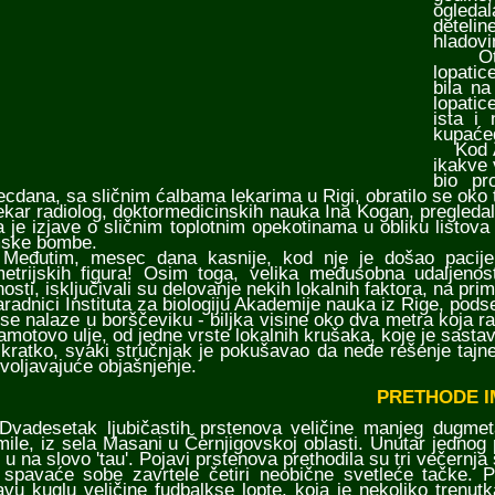
ogleda
detelin
hladovi
Otpril
lopatic
bila na
lopatic
ista i
kupaće
Kod Ane
ikakve 
bio pr
cdana, sa sličnim ćalbama lekarima u Rigi, obratilo se oko tr
r radiolog, doktormedicinskih nauka Ina Kogan, pregledala j
a je izjave o sličnim toplotnim opekotinama u obliku listova
ske bombe.
tim, mesec dana kasnije, kod nje je došao pacijent s
etrijskih figura! Osim toga, velika međusobna udaljenos
osti, isključivali su delovanje nekih lokalnih faktora, na prim
dnici Instituta za biologiju Akademije nauka iz Rige, podset
 se nalaze u borščeviku - biljka visine oko dva metra koja ra
amotovo ulje, od jedne vrste lokalnih krušaka, koje je sast
tko, svaki stručnjak je pokušavao da neđe rešenje tajne 
voljavajuće objašnjenje.
PRETHODE I
esetak ljubičastih prstenova veličine manjeg dugmeta,
mile, iz sela Masani u Černjigovskoj oblasti. Unutar jednog
 u na slovo 'tau'. Pojavi prstenova prethodila su tri večer
 spavaće sobe zavrtele četiri neobične svetleće tačke. 
tavu kuglu veličine fudbalkse lopte, koja je nekoliko tren