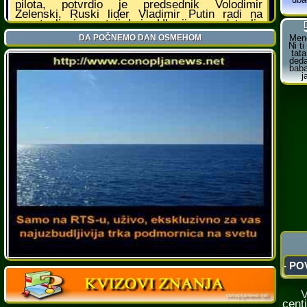
Već 
cent