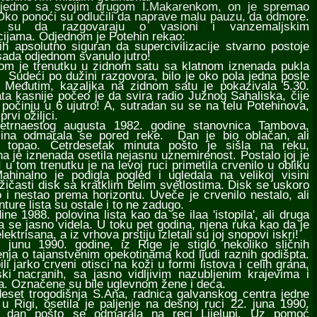
no sa svojim drugom I.Makarenkom, on je spremao
 Oko ponoći su odlučili da naprave malu pauzu, da odmore.
i su da razgovaraju o vasioni i vanzemaljskim
acijama. Odjednom je Potehin rekao:
ih apsolutno siguran da supercivilizacije stvarno postoje
sada odjednom svanulo jutro!
je trenutku u zidnom satu sa klatnom iznenada pukla
 Sudeći po dužini razgovora, bilo je oko pola jedna posle
. Međutim, kazaljka na zidnom satu je pokazivala 5.30.
ta kasnije počeo je da svira radio Južnog Sahaliska, čije
 počinju u 6 ujutro! A, sutradan su se na telu Potehinova,
 prvi ožiljci.
aestog augusta 1982. godine stanovnica Tambova,
njina odmarala se pored reke. Dan je bio oblačan, ali
no topao. Četrdesetak minuta pošto je sišla na reku,
na je iznenada osetila nejasnu uznemirenost. Postalo joj je
I u tom trenutku je na levoj ruci primetila crvenilo u obliku
Mahinalno je podigla pogled i ugledala na velikoj visini
žičasti disk sa kratklim belim svetlostima. Disk se uskoro
 i nestao prema horizontu. Uveče je crvenilo nestalo, ali
nture lista su ostale i to ne zadugo.
1988. polovina lista kao da se ilaa 'istopila', ali druga
a se jasno videla. U toku pet godina, njena ruka kao da je
lektrisana, a iz vrhova prstiju izletali su joj snopovi iskri!
 1990. godine, iz Rige je stiglo nekoliko sličnih
nja o tajanstvenim opekotinama kod ljudi raznih godišpta.
ili jarko crveni otisci na koži u formi listova i celih grana,
nski nacranih, sa jasno vidljivim nazubljenim krajevima i
a. Označene su bile uglevnom žene i deca.
t trogodišnja S.Ana, radnica galvanskog centra jedne
 u Rigi, osetila je paljenje na desnoj ruci 22. juna 1990.
, dan pošto se odmarala na reci Lijelupi. Uz pomoć