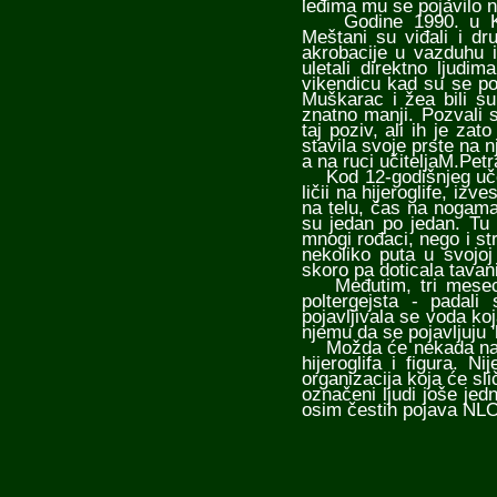
leđima mu se pojavilo ne
Godine 1990. u Krsn
Meštani su viđali i dr
akrobacije u vazduhu i
uletali direktno ljudi
vikendicu kad su se poja
Muškarac i žea bili su
znatno manji. Pozvali su
taj poziv, ali ih je z
stavila svoje prste na n
a na ruci učiteljaM.Pet
Kod 12-godišnjeg učeni
ličii na hijeroglife, iz
na telu, čas na nogama. 
su jedan po jedan. Tu
mnogi rođaci, nego i str
nekoliko puta u svojoj
skoro pa doticala tavani
Međutim, tri meseca 
poltergejsta - padal
pojavljivala se voda ko
njemu da se pojavljuju 'hi
Možda će nekada nauč
hijeroglifa i figura. 
organizacija koja će sli
označeni ljudi joše je
osim čestih pojava NLO