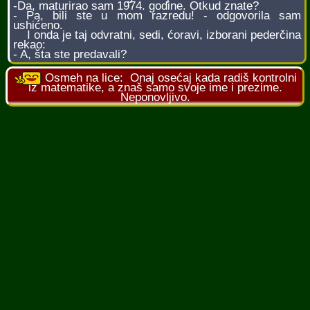
-Da, maturirao sam 1974. godine. Otkud znate?
- Pa, bili ste u mom razredu! - odgovorila sam
ushićeno.
I onda je taj odvratni, sedi, ćoravi, izborani pederčina
rekao:
- A, šta ste predavali?
Osmeh na lice:
Onaj osećaj kada radiš kontrolni
iz matematike, a znaš samo svoje ime i prezime.
Neponovljivo.