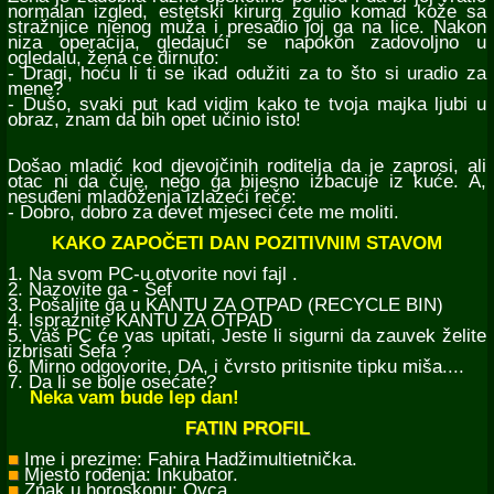
normalan izgled, estetski kirurg zgulio komad kože sa
stražnjice njenog muža i presadio joj ga na lice. Nakon
niza operacija, gledajući se napokon zadovoljno u
ogledalu, žena ce dirnuto:
- Dragi, hoću li ti se ikad odužiti za to što si uradio za
mene?
- Dušo, svaki put kad vidim kako te tvoja majka ljubi u
obraz, znam da bih opet učinio isto!
Došao mladić kod djevojčinih roditelja da je zaprosi, ali
otac ni da čuje, nego ga bijesno izbacuje iz kuće. A,
nesuđeni mladoženja izlazeći reče:
- Dobro, dobro za devet mjeseci ćete me moliti.
KAKO ZAPOČETI DAN POZITIVNIM STAVOM
1. Na svom PC-u otvorite novi fajl .
2. Nazovite ga - Šef
3. Pošaljite ga u KANTU ZA OTPAD (RECYCLE BIN)
4. Ispraznite KANTU ZA OTPAD
5. Vaš PC će vas upitati, Jeste li sigurni da zauvek želite
izbrisati Šefa ?
6. Mirno odgovorite, DA, i čvrsto pritisnite tipku miša....
7. Da li se bolje osećate?
Neka vam bude lep dan!
FATIN PROFIL
■
Ime i prezime: Fahira Hadžimultietnička.
■
Mjesto rođenja: Inkubator.
■
Znak u horoskopu: Ovca.