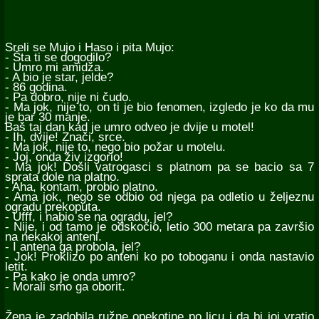
Sreli se Mujo i Haso i pita Mujo:
- Šta ti se dogodilo?
- Umro mi amidža.
- A bio je star, jelde?
- 86 godina.
- Pa dobro, nije ni čudo.
- Ma jok, nije to, on ti je bio fenomen, izgledo je ko da mu
je bar 30 manje.
Baš taj dan kad je umro odveo je dvije u motel!
- Ih, dvije! Znači, srce.
- Ma jok, nije to, nego bio požar u motelu.
- Joj, onda živ izgorio!
- Ma jok! Došli vatrogasci s platnom pa se bacio sa 7
sprata dole na platno.
- Aha, kontam, probio platno.
- Ama jok, nego se odbio od njega pa odletio u željeznu
ogradu prekoputa.
- Ufff, i nabio se na ogradu, jel?
- Nije, i od tamo je odskočio, letio 300 metara pa završio
na nekakoj anteni.
- I antena ga probola, jel?
- Jok! Proklizo po anteni ko po toboganu i onda nastavio
letit.
- Pa kako je onda umro?
- Morali smo ga oborit.
Žena je zadobila ružne opekotine po licu i da bi joj vratio