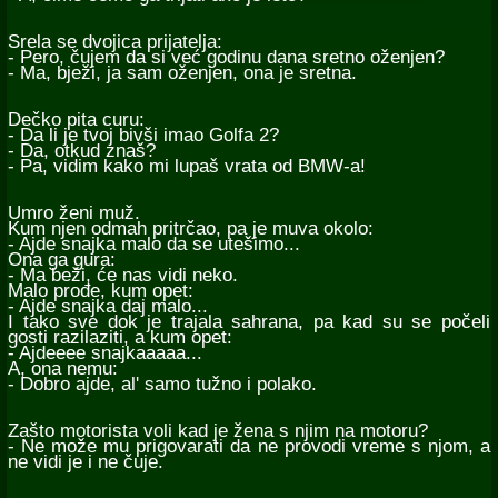
Srela se dvojica prijatelja:
- Pero, čujem da si već godinu dana sretno oženjen?
- Ma, bježi, ja sam oženjen, ona je sretna.
Dečko pita curu:
- Da li je tvoj bivši imao Golfa 2?
- Da, otkud znaš?
- Pa, vidim kako mi lupaš vrata od BMW-a!
Umro ženi muž.
Kum njen odmah pritrčao, pa je muva okolo:
- Ajde snajka malo da se utešimo...
Ona ga gura:
- Ma beži, će nas vidi neko.
Malo prođe, kum opet:
- Ajde snajka daj malo...
I tako sve dok je trajala sahrana, pa kad su se počeli
gosti razilaziti, a kum opet:
- Ajdeeee snajkaaaaa...
A, ona nemu:
- Dobro ajde, al' samo tužno i polako.
Zašto motorista voli kad je žena s njim na motoru?
- Ne može mu prigovarati da ne provodi vreme s njom, a
ne vidi je i ne čuje.