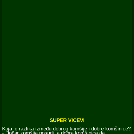
SUPER VICEVI
Koja je razlika između dobrog komšije i dobre komšinice?
- Dobar komšija posudi, a dobra komšinica da.