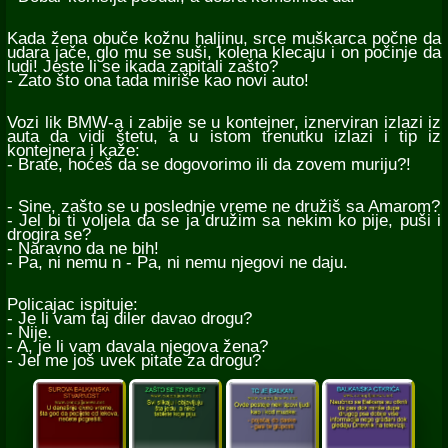
Kada žena obuče kožnu haljinu, srce muškarca počne da
udara jače, glo mu se suši, kolena klecaju i on počinje da
ludi! Jeste li se ikada zapitali zašto?
- Zato što ona tada miriše kao novi auto!
Vozi lik BMW-a i zabije se u kontejner, iznerviran izlazi iz
auta da vidi štetu, a u istom trenutku izlazi i tip iz
kontejnera i kaže:
- Brate, hoćeš da se dogovorimo ili da zovem muriju?!
- Sine, zašto se u poslednje vreme ne družiš sa Amarom?
- Jel bi ti voljela da se ja družim sa nekim ko pije, puši i
drogira se?
- Naravno da ne bih!
- Pa, ni nemu n - Pa, ni nemu njegovi ne daju.
Policajac ispituje:
- Je li vam taj diler davao drogu?
- Nije.
- A, je li vam davala njegova žena?
- Jel me još uvek pitate za drogu?