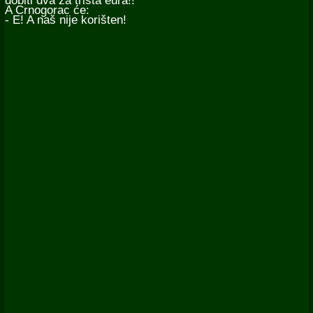
dobiti dva za trista eura!!
A Crnogorac će:
- E! A naš nije korišten!