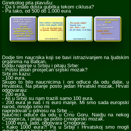
Ginekolog pita plavušu:
- Da li imate dosta gubitka tekom ciklusa?
- Pa tako, od 500 do 1.000 eura
Dodje tim naucnika koji se bavi istrazivanjem na ljudskim
organima na Balkan.
Dodju najprije u Srbiju i pitaju Srbe:
- Posto jedan prosjecan srpski mozak?
Srbi im kazu:
- 100 eura.
Skupo to bilo naucnicima i oni odluce da odu dalje, u
Hrvatsku. Na pitanje posto jedan Hrvatski mozak, Hrvati
odgovaraju:
- 200 eura.
- Ali u Srbiji su nam trazili samo 100 eura.
- 200 eura je naš i ni euro manje. Mi smo sada europski
narod, mnogo smo mi
napredovali u odnosu na Srbe …
Naučnici odluče da odu u Crnu Goru. Naidju na nekog
Crnogorca, i pitaju ga pošto crnogorski mozak.
- 1000 eura, jado, odgovara Crnogorac.
- Kako 1000 eura?! Pa u Srbiji i Hrvatskoj smo mogli