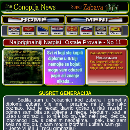
Najoriginalniji Natpisi i Ostale Provale - No 11
SUSRET GENERACIJA
Sedila sam u čekaonici kod zubara i primetila
diplomu zubara čije ime i prezime mi je bilo jako
poznato. Kad je nekad davno došao u naš razred -
odmah sam bila zaljubljena u njega. Međutim, kad je
ušao u ordinaciju, to nije bio on, već neki sedi dedica,
izboranog lica, s debelim naočalima. Ipak, kad sam
sela na stolicu, nisam mogla izdržati i upitala sam ga:
- Jeste Vi išli u Treću gimnaziju?