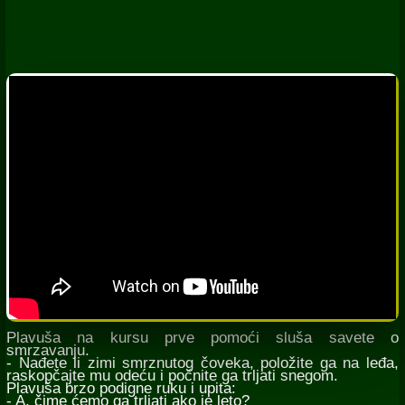
Plavuša na kursu prve pomoći sluša savete o
smrzavanju.
- Nađete li zimi smrznutog čoveka, položite ga na leđa,
raskopčajte mu odeću i počnite ga trljati snegom.
Plavuša brzo podigne ruku i upita:
- A, čime ćemo ga trljati ako je leto?