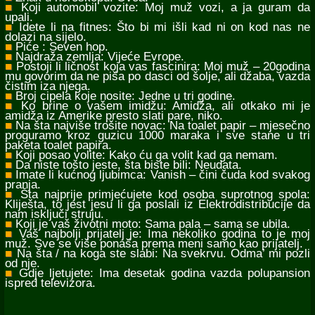
■
Koji automobil vozite: Moj muž vozi, a ja guram da
upali.
■
Idete li na fitnes: Što bi mi išli kad ni on kod nas ne
dolazi na sijelo.
■
Piće : Seven hop.
■
Najdraža zemlja: Vijeće Evrope.
■
Postoji li ličnost koja vas fascinira: Moj muž – 20godina
mu govorim da ne piša po dasci od šolje, ali džaba, vazda
čistim iza njega.
■
Broj cipela koje nosite: Jedne u tri godine.
■
Ko brine o vašem imidžu: Amidža, ali otkako mi je
amidža iz Amerike presto slati pare, niko.
■
Na šta najviše trošite novac: Na toalet papir – mjesečno
proguramo kroz guzicu 1000 maraka i sve stane u tri
paketa toalet papira.
■
Koji posao volite: Kako ću ga volit kad ga nemam.
■
Da niste tošto jeste, šta biste bili: Neudata.
■
Imate li kućnog ljubimca: Vanish – čini čuda kod svakog
pranja.
■
Šta najprije primjećujete kod osoba suprotnog spola:
Kliješta, to jest jesu li ga poslali iz Elektrodistribucije da
nam isključi struju.
■
Koji je vaš životni moto: Sama pala – sama se ubila.
■
Vaš najbolji prijatelj je: Ima nekoliko godina to je moj
muž. Sve se više ponaša prema meni samo kao prijatelj.
■
Na šta / na koga ste slabi: Na svekrvu. Odma’ mi pozli
od nje.
■
Gdje ljetujete: Ima desetak godina vazda polupansion
ispred televizora.