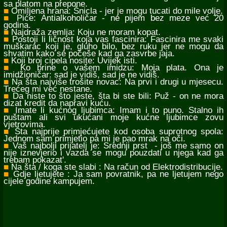
sa platom na prepone.
■
Omiljena hrana: Šnicla - jer je mogu tucati do mile volje.
■
Piće: Antialkoholičar - ne pijem bez meze već 20
godina.
■
Najdraža zemlja: Koju ne moram kopat.
■
Postoji li ličnost koja vas fascinira: Fascinira me svaki
muškarac koji je, gluho bilo, bez ruku jer ne mogu da
shvatim kako se počeše kad ga zasvrbe jaja.
■
Koji broj cipela nosite: Uvijek isti.
■
Ko brine o vašem imidzu: Moja plata. Ona je
imidžioničar: sad je vidiš, sad je ne vidiš.
■
Na šta najviše trošite novac: Na prvi i drugi u mjesecu.
Trećeg mi već nestane.
■
Da niste to što jeste, šta bi ste bili: Puž - on ne mora
dizat kredit da napravi kuću.
■
Imate li kućnog ljubimca: Imam i to puno. Stalno ih
puštam ali svi ukućani moje kućne ljubimce zovu
vjetrovima.
■
Šta najprije primjećujete kod osoba suprotnog spola:
Jednom sam primjetio pa mi je pao mrak na oči.
■
Vaš najbolji prijatelj je: Srednji prst - još me samo on
nije iznevjerio i vazda se mogu pouzdati u njega kad ga
trebam pokazat'.
■
Na šta / koga ste slabi : Na račun od Elektrodistribucije.
■
Gdje ljetujete : Ja sam povratnik, pa ne ljetujem nego
cijele godine kampujem.