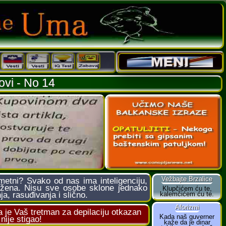
ovi - No 14
etni? Svako od nas ima inteligenciju,
ažena. Nisu sve osobe sklone jednako
ja, rasuđivanja i slično.
je Vaš tretman za depilaciju otkazan
ije stigao!