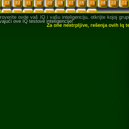
erite ovde vaš IQ i vašu inteligenciju, otkrijte kojoj grupi 
vajući ove IQ testove inteligencije!
Za one nestrpljive, rešenja ovih Iq 