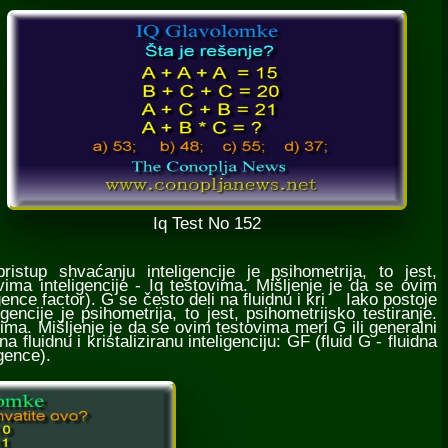
Iq Test No 152
istup shvaćanju inteligencije je psihometrija, to jest,
vima inteligencije - Iq testovima. Mišljenje je da se ovim
ligence factor). G se često deli na fluidnu i kri Iako postoje
igencije je psihometrija, to jest, psihometrijsko testiranje.
vima. Mišljenje je da se ovim testovima meri G ili generalni
na fluidnu i kristaliziranu inteligenciju: GF (fluid G - fluidna
igence).