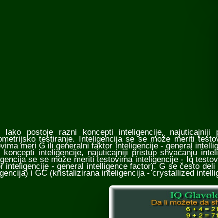
 postoje razni koncepti inteligencije, najuticajniji pr
ometrijsko testiranje. Inteligencija se se može meriti testo
vima meri G ili generalni faktor inteligencije - general intel
 koncepti inteligencije, najuticajniji pristup shvaćanju intel
ligencija se se može meriti testovima inteligencije - Iq testo
r inteligencije - general intelligence factor). G se često deli 
igencija) i GC (kristalizirana inteligencija - crystallized intell