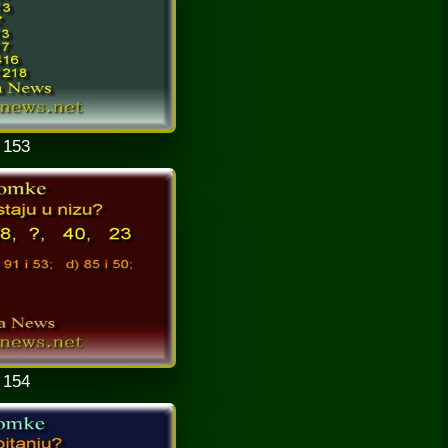
 153
 154