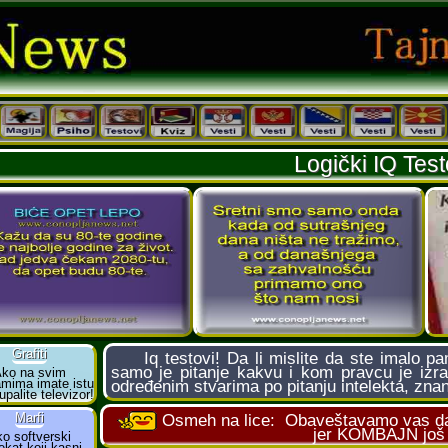
Logički IQ Test
Iq testovi! Da li mislite da ste imalo pam
samo je pitanje kakvu i kom pravcu je izr
određenim stvarima po pitanju intelekta, znan
Osmeh na lice:
Obaveštavamo vas da 
jer KOMBAJN još n