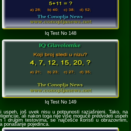
Iq Test No 148
Iq Test No 149
uspeh, još uvek nisu u potpunosti razjašnjeni. Tako, na
ligencije, ali nakon toga nije više moguće predvideti uspeh
om i drugim testovima, se najčešće koristi u obrazovnim,
na ponašanje pojedinca.