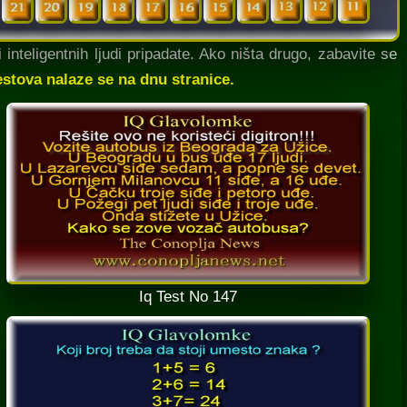
inteligentnih ljudi pripadate. Ako ništa drugo, zabavite se
testova nalaze se na dnu stranice.
Iq Test No 147