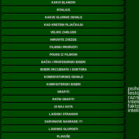
Iako
psih
testo
razni
Inte
fakto
intel