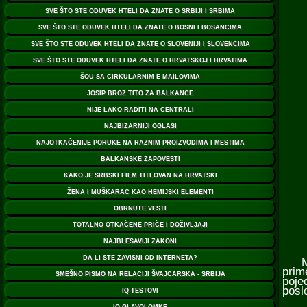
Meha
prim
poje
posl