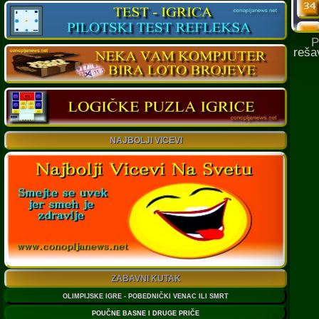
Prov
reša