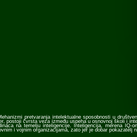
nizmi pretvaranja intelektualne sposobnosti u društveni 
er, postoji čvrsta veza između uspeha u osnovnoj školi i inte
dinaca na temelju inteligencije. Inteligencija, merena IQ-
ovnim i vojnim organizacijama, zato jer je dobar pokazatelj 