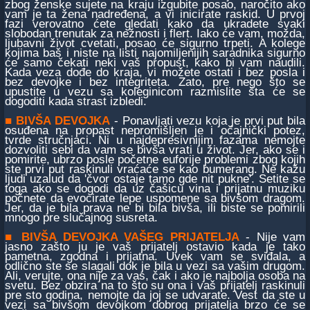
zbog ženske sujete na kraju izgubite posao, naročito ako
vam je ta žena nadređena, a vi inicirate raskid. U prvoj
fazi verovatno ćete gledati kako da ukradete svaki
slobodan trenutak za nežnosti i flert. Iako će vam, možda,
ljubavni život cvetati, posao će sigurno trpeti. A kolege
kojima baš i niste na listi najomiljenijih saradnika sigurno
će samo čekati neki vaš propust, kako bi vam naudili.
Kada veza dođe do kraja, vi možete ostati i bez posla i
bez devojke i bez integriteta. Zato, pre nego što se
upustite u vezu sa koleginicom razmislite šta će se
dogoditi kada strast izbledi.
■
BIVŠA DEVOJKA
- Ponavljati vezu koja je prvi put bila
osuđena na propast nepromišljen je i očajnički potez,
tvrde stručnjaci. Ni u najdepresivnijim fazama nemojte
dozvoliti sebi da vam se bivša vrati u život. Jer, ako se i
pomirite, ubrzo posle početne euforije problemi zbog kojih
ste prvi put raskinuli vraćaće se kao bumerang. Ne kažu
ljudi uzalud da 'čvor ostaje tamo gde nit pukne'. Setite se
toga ako se dogodi da uz čašicu vina i prijatnu muziku
počnete da evocirate lepe uspomene sa bivšom dragom.
Jer, da je bila prava ne bi bila bivša, ili biste se pomirili
mnogo pre slučajnog susreta.
■
BIVŠA DEVOJKA VAŠEG PRIJATELJA
- Nije vam
jasno zašto ju je vaš prijatelj ostavio kada je tako
pametna, zgodna i prijatna. Uvek vam se sviđala, a
odlično ste se slagali dok je bila u vezi sa vašim drugom.
Ali, verujte, ona nije za vas, čak i ako je najbolja osoba na
svetu. Bez obzira na to što su ona i vaš prijatelj raskinuli
pre sto godina, nemojte da joj se udvarate. Vest da ste u
vezi sa bivšom devojkom dobrog prijatelja brzo će se