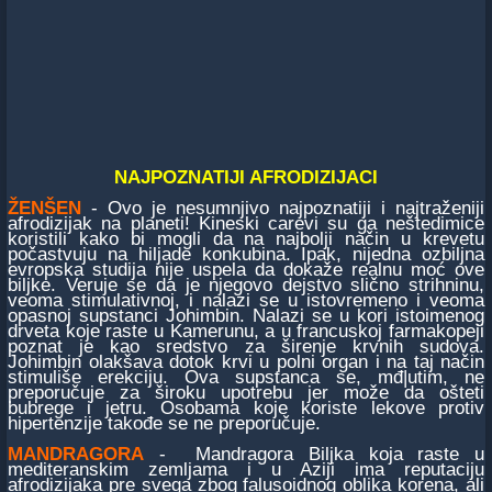
NAJPOZNATIJI AFRODIZIJACI
ŽENŠEN
- Ovo je nesumnjivo najpoznatiji i najtraženiji
afrodizijak na planeti! Kineski carevi su ga neštedimice
koristili kako bi mogli da na najbolji način u krevetu
počastvuju na hiljade konkubina. Ipak, nijedna ozbiljna
evropska studija nije uspela da dokaže realnu moć ove
biljke. Veruje se da je njegovo dejstvo slično strihninu,
veoma stimulativnoj, i nalazi se u istovremeno i veoma
opasnoj supstanci Johimbin. Nalazi se u kori istoimenog
drveta koje raste u Kamerunu, a u francuskoj farmakopeji
poznat je kao sredstvo za širenje krvnih sudova.
Johimbin olakšava dotok krvi u polni organ i na taj način
stimuliše erekciju. Ova supstanca se, mđ|utim, ne
preporučuje za široku upotrebu jer može da ošteti
bubrege i jetru. Osobama koje koriste lekove protiv
hipertenzije takođe se ne preporučuje.
MANDRAGORA
- Mandragora Biljka koja raste u
mediteranskim zemljama i u Aziji ima reputaciju
afrodizijaka pre svega zbog falusoidnog oblika korena, ali