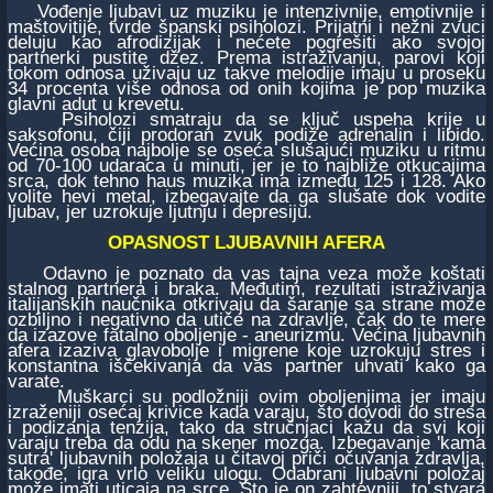
Vođenje ljubavi uz muziku je intenzivnije, emotivnije i
maštovitije, tvrde španski psiholozi. Prijatni i nežni zvuci
deluju kao afrodizijak i nećete pogrešiti ako svojoj
partnerki pustite džez. Prema istraživanju, parovi koji
tokom odnosa uživaju uz takve melodije imaju u proseku
34 procenta više odnosa od onih kojima je pop muzika
glavni adut u krevetu.
Psiholozi smatraju da se ključ uspeha krije u
saksofonu, čiji prodoran zvuk podiže adrenalin i libido.
Većina osoba najbolje se oseća slušajući muziku u ritmu
od 70-100 udaraca u minuti, jer je to najbliže otkucajima
srca, dok tehno haus muzika ima između 125 i 128. Ako
volite hevi metal, izbegavajte da ga slušate dok vodite
ljubav, jer uzrokuje ljutnju i depresiju.
OPASNOST LJUBAVNIH AFERA
Odavno je poznato da vas tajna veza može koštati
stalnog partnera i braka. Međutim, rezultati istraživanja
italijanskih naučnika otkrivaju da šaranje sa strane može
ozbiljno i negativno da utiče na zdravlje, čak do te mere
da izazove fatalno oboljenje - aneurizmu. Većina ljubavnih
afera izaziva glavobolje i migrene koje uzrokuju stres i
konstantna iščekivanja da vas partner uhvati kako ga
varate.
Muškarci su podložniji ovim oboljenjima jer imaju
izraženiji osećaj krivice kada varaju, što dovodi do stresa
i podizanja tenzija, tako da stručnjaci kažu da svi koji
varaju treba da odu na skener mozga. Izbegavanje 'kama
sutra' ljubavnih položaja u čitavoj priči očuvanja zdravlja,
takođe, igra vrlo veliku ulogu. Odabrani ljubavni položaj
može imati uticaja na srce. Što je on zahtevniji, to stvara