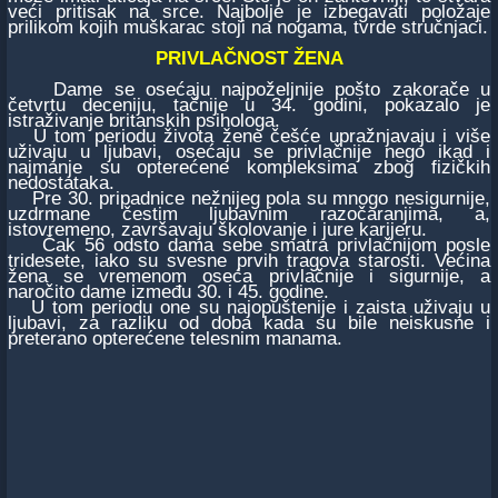
veći pritisak na srce. Najbolje je izbegavati položaje
prilikom kojih muškarac stoji na nogama, tvrde stručnjaci.
PRIVLAČNOST ŽENA
Dame se osećaju najpoželjnije pošto zakorače u
četvrtu deceniju, tačnije u 34. godini, pokazalo je
istraživanje britanskih psihologa.
U tom periodu života žene češće upražnjavaju i više
uživaju u ljubavi, osećaju se privlačnije nego ikad i
najmanje su opterećene kompleksima zbog fizičkih
nedostataka.
Pre 30. pripadnice nežnijeg pola su mnogo nesigurnije,
uzdrmane čestim ljubavnim razočaranjima, a,
istovremeno, završavaju školovanje i jure karijeru.
Čak 56 odsto dama sebe smatra privlačnijom posle
tridesete, iako su svesne prvih tragova starosti. Većina
žena se vremenom oseća privlačnije i sigurnije, a
naročito dame između 30. i 45. godine.
U tom periodu one su najopuštenije i zaista uživaju u
ljubavi, za razliku od doba kada su bile neiskusne i
preterano opterećene telesnim manama.