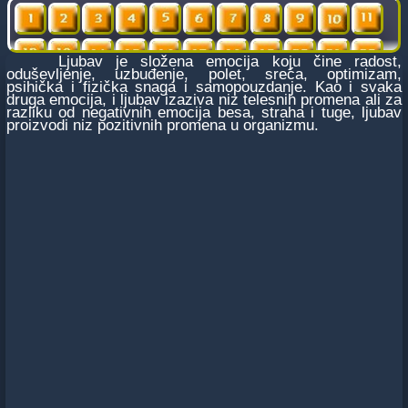
Ljubav je složena emocija koju čine radost,
oduševljenje, uzbuđenje, polet, sreća, optimizam,
psihička i fizička snaga i samopouzdanje. Kao i svaka
druga emocija, i ljubav izaziva niz telesnih promena ali za
razliku od negativnih emocija besa, straha i tuge, ljubav
proizvodi niz pozitivnih promena u organizmu.