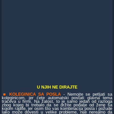
U NJIH NE DIRAJTE
■
KOLEGINICA SA POSLA
- Nemojte se petljati sa
koleginicom, jer ćete automatski postati glavna tema
tračeva u firmi. Na žalost, to je samo jedan od razloga
zbog kojeg bi trebalo da se držite podalje od žene sa
kojom radite, jer osim što vas kombinacija posla i požude
lako može dovesti u velike probleme, nije nerealno da