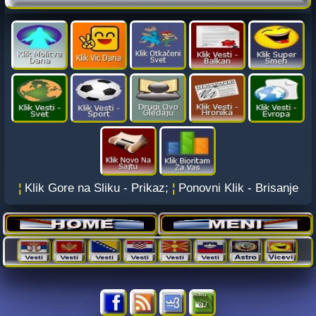
¦
Klik Gore na Sliku - Prikaz;
¦
Ponovni Klik - Brisanje