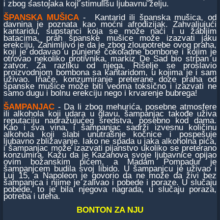
i zbog sastojaka koji stimulišu ljubavnu želju.
ŠPANSKA MUŠICA
- Kantarid ili španska mušica, od
davnina je poznata kao moćni afrodizijak. Zahvaljujući
kantaridu, supstanci koja se može naći i u žabljim
batacima, prah španske mušice može izazvati jaku
erekciju. Zanimljivo je da je zbog zloupotrebe ovog praha,
koji je dodavao u punjene čokoladne bombone i kojim je
otrovao nekoliko protivnika, markiz De Sad bio strpan u
zatvor. Za razliku od njega, Rišelje se proslavio
proizvodnjom bombona sa kantaridom, u kojima je i sam
uživao. Inače, konzumiranje preterane doze praha od
španske mušice može biti veoma toksično i izazvati ne
samo dugu i bolnu erekciju nego i krvarenje bubrega!
ŠAMPANJAC
- Da li zbog mehurića, posebne atmosfere
ili alkohola koji udara u glavu, šampanjac takođe uživa
reputaciju nadražujućeg sredstva, posebno kod dama.
Kao i sva vina, i šampanjac sadrži izvesnu količinu
alkohola koji slabi unutrašnje kočnice i pospešuje
ljubavno zbližavanje. Iako ne spada u jaka alkoholna pića,
i šampanjac može izazvati pijanstvo ukoliko se preterano
konzumira. Kažu da je Kazanova svoje ljubavnice opijao
ovim božanskim pićem, a Madam Pompadur je
šampanjcem budila svoj libido. U šampanjcu je uživao i
Luj 15, a Napoleon je govorio da ne može da živi bez
šampanjca i njime je zalivao i pobede i poraze. U slučaju
pobede, to je bila njegova nagrada, u slučaju poraza,
potreba i uteha.
BONTON ZA NJU