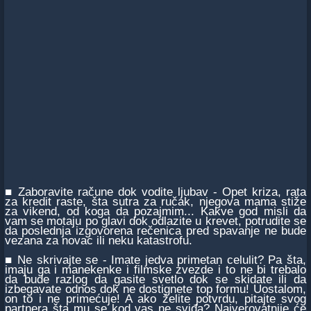
■ Zaboravite račune dok vodite ljubav - Opet kriza, rata
za kredit raste, šta sutra za ručak, njegova mama stiže
za vikend, od koga da pozajmim... Kakve god misli da
vam se motaju po glavi dok odlazite u krevet, potrudite se
da poslednja izgovorena rečenica pred spavanje ne bude
vezana za novac ili neku katastrofu.
■ Ne skrivajte se - Imate jedva primetan celulit? Pa šta,
imaju ga i manekenke i filmske zvezde i to ne bi trebalo
da bude razlog da gasite svetlo dok se skidate ili da
izbegavate odnos dok ne dostignete top formu! Uostalom,
on to i ne primećuje! A ako želite potvrdu, pitajte svog
partnera šta mu se kod vas ne sviđa? Najverovatnije će