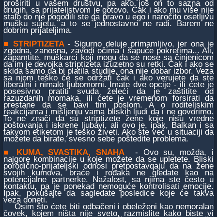
proširiti u vašem društvu, pa ako još on to sazna od
drugih, sa prijateljstvom je gotovo. Čak i ako mu više nije
stalo do nje pogodili ste ga pravo u ego i naročito osetljivu
mušku sujetu, a to se jednostavno ne radi. Barem ne
dobrim prijateljima.
■
STRIPTIZETA
- Sigurno deluje primamljivo, jer ona je
zgodna, zanosna, zavodi očima i šapuće pokretima... Ali,
zapamtite, muškarci koji mogu da se nose sa činjenicom
da im je devojka striptizeta izuzetno su retki. Čak i ako se
skida samo da bi platila studije, ona nije dobar izbor. Veza
sa njom teško će se održati čak i ako verujete da ste
liberalni i nimalo ljubomorni. Imate dve opcije - ili ćete je
posesivno pratiti svuda želeći da je zaštitite od
razuzdanih momaka, ili ćete je vremenom forsirati da
prestane da se bavi tim poslom. A o roditeljskim
reakcijama i mišljenju vama bliskih ljudi da i ne govorimo.
To ne znači da su striptizete žene koje nisu vredne
poštovanja i iskrene ljubavi, ali ovo je, ipak, Balkan i sa
takvom etiketom je teško živeti. Ako ste već u situaciji da
možete da birate, svesno sebe poštedite problema.
■
KUMA, SVASTIKA, SNAHA
- Ovo su, možda, i
najgore kombinacije u koje možete da se upletete. Bliski
porodično-prijateljski odnosi pretpostavqaju da na žene
svojih kumova, braće i rođaka ne gledate kao na
potencijalne partnerke. Nažalost, sa njima ste često u
kontaktu, pa je ponekad nemoguće kontrolisati emocije.
Ipak, pokušajte da sagledate posledice koje će takva
veza doneti.
Osim što ćete biti odbačeni i obeleženi kao nemoralan
čovek, kojem ništa nije sveto, razmislite kako biste vi