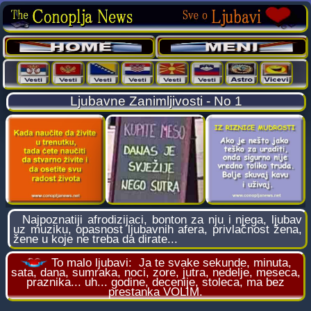
Ljubavne Zanimljivosti - No 1
Najpoznatiji afrodizijaci, bonton za nju i njega, ljubav
uz muziku, opasnost ljubavnih afera, privlačnost žena,
žene u koje ne treba da dirate...
To malo ljubavi:
Ja te svake sekunde, minuta,
sata, dana, sumraka, noci, zore, jutra, nedelje, meseca,
praznika... uh... godine, decenije, stoleca, ma bez
prestanka VOLIM.