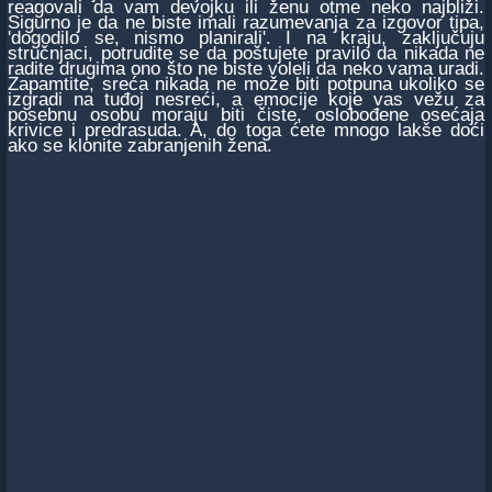
reagovali da vam devojku ili ženu otme neko najbliži.
Sigurno je da ne biste imali razumevanja za izgovor tipa,
'dogodilo se, nismo planirali'. I na kraju, zaključuju
stručnjaci, potrudite se da poštujete pravilo da nikada ne
radite drugima ono što ne biste voleli da neko vama uradi.
Zapamtite, sreća nikada ne može biti potpuna ukoliko se
izgradi na tuđoj nesreći, a emocije koje vas vežu za
posebnu osobu moraju biti čiste, oslobođene osećaja
krivice i predrasuda. A, do toga ćete mnogo lakše doći
ako se klonite zabranjenih žena.