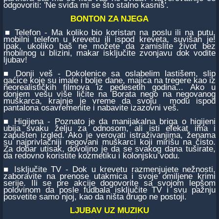
odgovoriti: 'Ne sviđa mi se što stalno kasniš'.
BONTON ZA NJEGA
■ Telefon - Ma koliko bio koristan na poslu ili na putu,
mobilni telefon u krevetu ili ispod kreveta, suvišan je!
Ipak, ukoliko baš ne možete da zamislite život bez
mobilnog u blizini, makar isključite zvonjavu dok vodite
ljubav!
■ Donji veš - Dokolenice sa oslabelim lastišem, slip
gaćice koje su imale i bolje dane, majica na tregere kao iz
neorealističkih filmova iz pedesetih godina... Ako u
donjem vešu više ličite na Borata nego na negovanog
muškarca, krajnje je vreme da svoju modu ispod
pantalona osavremenite i nabavite izazovni veš.
■ Higijena - Poznato je da manijakalna briga o higijeni
ubija svaku želju za odnosom, ali isti efekat ima i
zapušten izgled. Ako je verovati istraživanjima, ženama
su najprivlačniji negovani muškarci koji mirišu na čisto.
Za dobar utisak, dovoljno je da se svakog dana tuširate,
da redovno koristite kozmetiku i kolonjsku vodu.
■ Isključite TV - Dok u krevetu razmenjujete nežnosti,
zaboravite na prenose utakmica i svoje omiljene krimi
serije. Ili se pre akcije dogovorite sa svojom lepšom
polovinom da posle fudbala isključite TV i svu pažnju
posvetite samo njoj, kao da ništa drugo ne postoji.
LJUBAV UZ MUZIKU