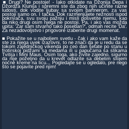
■ Drugi? Ne postoje! - Iako otkidate na Džonija Depa i
Džordža Klunija i spremni ste da zbog njih učinite razne
ludosti, dok vodite ljubav sa svojim partnerom, za vas
postoji samo on. I tačka. Dok razmenjujete nežnosti ispod
pokrivača, svu svoju pažnju i misli posvetite njemu, kao
da niko drugi osim njega ne postoji. Pa, i ako vas možda
upita: 'Zar sam stvarno tako poseban?', odmah recite 'Da'.
Za nezadovoljstvo i prigovore izaberite drugi momenat.
■ Pokažite se u najboljem svetlu - čak i ako vam kaže da
ste za njega uvek izazovni, to ne znači da je u redu da se
tokom zajedničkog vikenda po ceo dan šetate po stanu u
frotirskoj pidžami sa medama ili u papučama sa slikama
Tvitija i Mini Maus. Osim toga, ako živite zajedno, sigurno
da nije poželjno da u krevet odlazite sa debelim slojem
noćne kreme na licu... Pogledajte se u ogledalo, pre nego
što se pojavite pred njim!