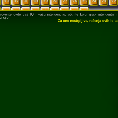
rite ovde vaš IQ i vašu inteligenciju, otkrijte kojoj grupi inteligentnih
encije!
Za one nestrpljive, rešenja ovih Iq t