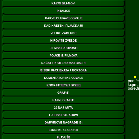
■
pamćen
kojima
određe