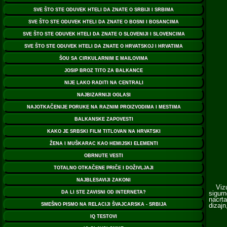
Vizuel
sigurn
nacrta
dizajn