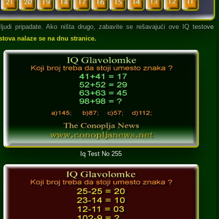
 ljudi pripadate. Ako ništa drugo, zabavite se rešavajući ove IQ testove
estova nalaze se na dnu stranice.
Iq Test No 255