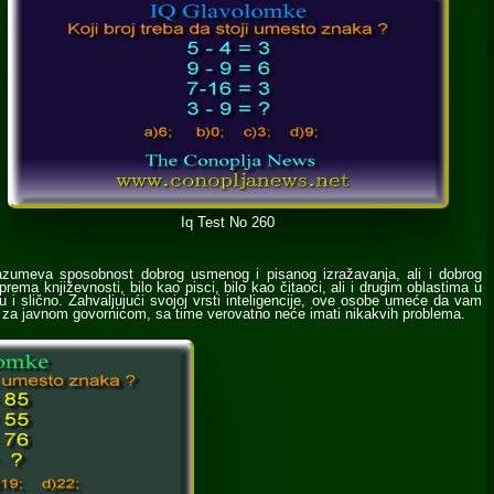
Iq Test No 260
drazumeva sposobnost dobrog usmenog i pisanog izražavanja, ali i dobrog
rema književnosti, bilo kao pisci, bilo kao čitaoci, ali i drugim oblastima u
 i slično. Zahvaljujući svojoj vrsti inteligencije, ove osobe umeće da vam
de za javnom govornicom, sa time verovatno neće imati nikakvih problema.