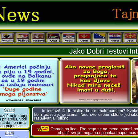
Jako Dobri Testovi Int
Iq testovi! Da li mislite da ste imalo pametni? Svako o
kom pravcu je izražena. Nisu sve osobe sklone jednako 
rasuđivanja i slično.
Osmeh na lice:
Pre nego se na mene popneš po
obgrliš svojim nogama i ponekad napumpaš do