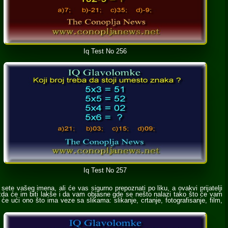
Iq Test No 256
Iq Test No 257
ete vašeg imena, ali će vas sigurno prepoznati po liku, a ovakvi prijatelji
žda će im biti lakše i da vam objasne gde se nešto nalazi tako što će vam
e ući ono što ima veze sa slikama: slikanje, crtanje, fotografisanje, film,