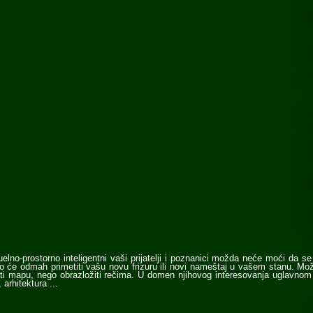
no-prostorno inteligentni vaši prijatelji i poznanici možda neće moći da se s
o će odmah primetiti vašu novu frizuru ili novi nameštaj u vašem stanu. Mo
ti mapu, nego obrazložiti rečima. U domen njihovog interesovanja uglavnom ć
, arhitektura ...