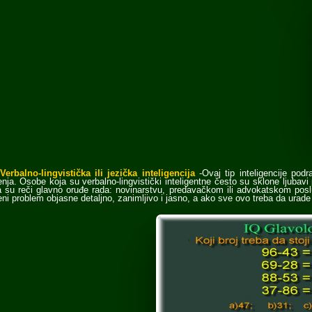
Verbalno-lingvistička ili jezička inteligencija
-Ovaj tip inteligencije po
ja. Osobe koja su verbalno-lingvistički inteligentne često su sklone ljubavi p
 su reči glavno oruđe rada: novinarstvu, predavačkom ili advokatskom poslu
ni problem objasne detaljno, zanimljivo i jasno, a ako sve ovo treba da ura