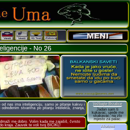
eligencije - No 26
d nas ima inteligenciju, samo je pitanje kakvu i
određenim stvarima po pitanju intelekta, znanja,
dmaži me dobro. Volim kada me zajašiš, čvrsto
 kraja. Zauvek te voli tvoj BICIKL!