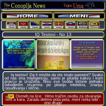
IQ Testovi - No 13
Iq testovi! Da li mislite da ste imalo pametni? Svako
od nas ima inteligenciju, samo je pitanje kakvu i kom
pravcu je izražena. Nisu sve osobe sklone jednako
određenim stvarima po pitanju intelekta, znanja,
rasuđivanja i slično.
Osmeh na lice:
Hitno tražim osobu za otvaranje
rent a kara. Zaradu delimo pola-pola, meni renta tebi -
ono drugo