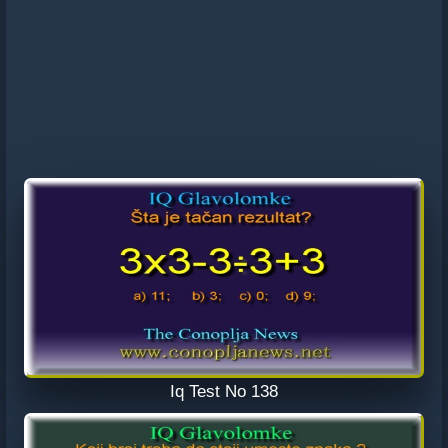
Iq Test No 138