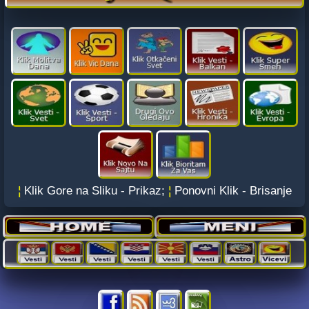
¦
Klik Gore na Sliku - Prikaz;
¦
Ponovni Klik - Brisanje