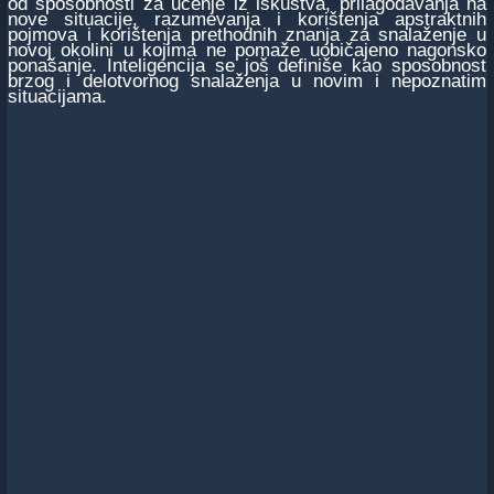
od sposobnosti za učenje iz iskustva, prilagođavanja na
nove situacije, razumevanja i korištenja apstraktnih
pojmova i korištenja prethodnih znanja za snalaženje u
novoj okolini u kojima ne pomaže uobičajeno nagonsko
ponašanje. Inteligencija se još definiše kao sposobnost
brzog i delotvornog snalaženja u novim i nepoznatim
situacijama.