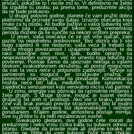
privlači, pokažite to i recite mu to. Vi definitivno ne želite
da izgubite tu osobu, pa prema tome, preduzmite akciju
da ne bude prekasno.
U drugoj polovini godine, planete će vam pružiti dobru
platformu da priznate svoju ljubav. Izrazite osećanja koja
imate za tu osobu. Ali budite pažljivi u vašoj ljubavnoj vezi
između jula i augusta, jer tokom ovog vremenskog
perioda možete da se suočite sa nekom vrstom prepreka.
U jesen, vaša osećanja će se još više ojačati, zato
pazite na nepotrebnu posesivnost. Bez obzira da li ste
dugo zajedno ili ste nedavno, vaša veza bi trebalo da
oseća mnogo povezanosti i uzajamne osetljivosti, te da
tako dostigne novi nivo. Ipak, budite oprezni sa
neopravdanom sumnjom, već se umesto toga odlučite za
poverenje. Postoje šanse da upoznate nekoga u vašem
bliskom, svakodnevnom okruženju, ali postoji mogućnost
da vas ta veza neće u potpunosti zadovoljiti. Tenzije sa
partnerom su moguće, jer izražavate snažna, ali
posesivna osećanja, pazite na ponašanje. Komunikacija
možda neće biti laka, međutim, budite spremni na
zajedničku senzualnost koju verovatno inicira vaš partner.
U zimu, energije vas pozivaju da razmotrite mišljenja i
želje drugih. S druge strane, moguć je susret veoma
drugačiji od onih iz prošlosti. Ako ste u braku, planete
čine vaš brak pomalo previše strastvenim, bilo bi mudro
da smirite svog partnera što diplomatskijim i nežnijim
ponašanjem. Krajem godine, atmosfera postaje mirnija.
Sve su prilike tu za neki nezaboravan susret.
Sveukupno gledano, ove godine ćete morati da
preduzmete i neku vrstu rizika kada su ljubavni odnosi u
pitanju. Gledajte da pravite male ali sigurne korake, jer
sigurno ne želite da vam ljubavni život bude zbrkan.