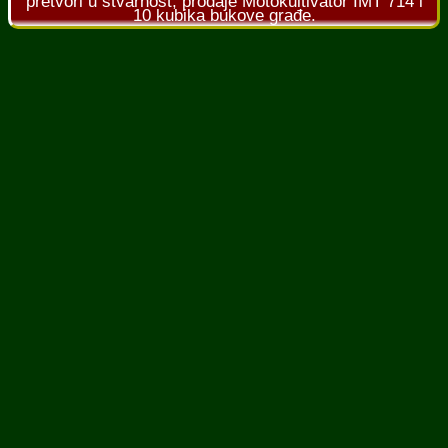
pretvori u stvarnost, prodaje Motokultivator IMT 714 i
10 kubika bukove građe.