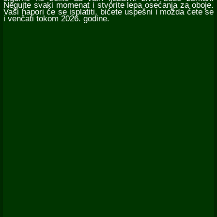
Negujte svaki momenat i stvorite lepa osećanja za oboje.
Vaši napori će se isplatiti, bićete uspešni i možda ćete se
i venčati tokom 2026. godine.