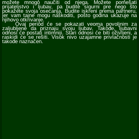
možete mnogo naučiti od njega. Možete pomešati
prijateljstvo i ljubav, pa budite sigurni pre nego što
pokažete svoja osećanja. Budite iskreni prema partneru,
jer vam tajne mogu naškoditi, pošto godina ukazuje na
njihovo otkrivanje.
Ovaj period će se pokazati veoma povoljnim za
zaljubljene da priznaju svoju ljubav. Takođe, ljubavni
odnosi će postati intimniji. Stari odnosi će biti oživljeni, a
raskidi će se rešiti. Visok nivo uzajamne privlačnosti je
takođe naznačen.