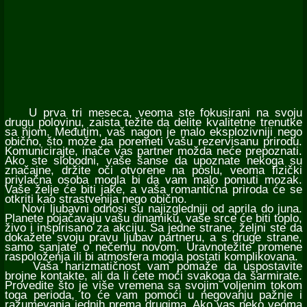
U prva tri meseca, veoma ste fokusirani na svoju
drugu polovinu, zaista težite da delite kvalitetne trenutke
sa njom. Međutim, vaš nagon je malo eksplozivniji nego
obično, što može da poremeti vašu rezervisanu prirodu.
Komunicirajte, inače vas partner možda neće prepoznati.
Ako ste slobodni, vaše šanse da upoznate nekoga su
značajne, držite oči otvorene na poslu, veoma fizički
privlačna osoba mogla bi da vam malo pomuti mozak.
Vaše želje će biti jake, a vaša romantična priroda će se
otkriti kao strastvenija nego obično.
Novi ljubavni odnosi su najizgledniji od aprila do juna.
Planete pojačavaju vašu dinamiku, vaše srce će biti toplo,
živo i inspirisano za akciju. Sa jedne strane, željni ste da
dokažete svoju pravu ljubav partneru, a s druge strane,
samo sanjate o nečemu novom. Uravnotežite promene
raspoloženja ili bi atmosfera mogla postati komplikovana.
Vaša harizmatičnost vam pomaže da uspostavite
brojne kontakte, ali da li ćete moći svakoga da šarmirate.
Provedite što je više vremena sa svojim voljenim tokom
toga perioda, to će vam pomoći u negovanju pažnje i
razumevanja jednih prema drugima. Ako vas neko veoma