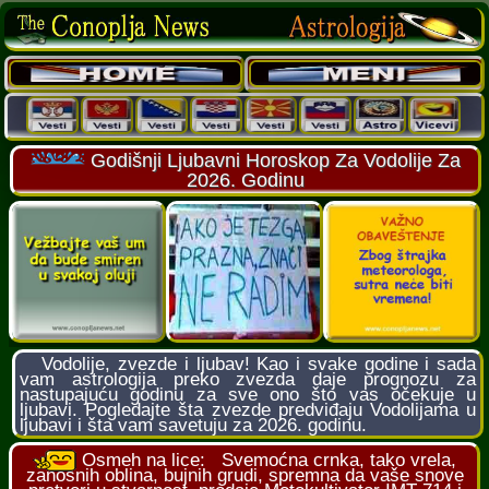
Godišnji Ljubavni Horoskop Za Vodolije Za
2026. Godinu
Vodolije, zvezde i ljubav! Kao i svake godine i sada
vam astrologija preko zvezda daje prognozu za
nastupajuću godinu za sve ono što vas očekuje u
ljubavi. Pogledajte šta zvezde predviđaju Vodolijama u
ljubavi i šta vam savetuju za 2026. godinu.
Osmeh na lice:
Svemoćna crnka, tako vrela,
zanosnih oblina, bujnih grudi, spremna da vaše snove