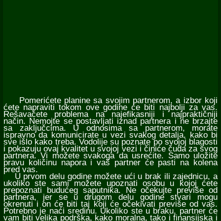
Pomerićete planine sa svojim partnerom, a izbor koji
ćete napraviti tokom ove godine će biti najbolji za vas.
Rešavaćete problema na najefikasniji i najpraktičniji
način. Nemojte se postavljati iznad partnera i ne brzajte
sa zaključcima. U odnosima sa partnerom, morate
ispravno da komunicirate u vezi svakog detalja, kako bi
sve išlo kako treba. Vodolije su poznate po svojoj blagosti
i pokazuju ovaj kvalitet u svojoj vezi i činiće čuda za svog
partnera. Vi možete svakoga da usrećite. Samo uložite
pravu količinu napora i vaš partner će pasti na kolena
pred vas.
U prvom delu godine možete ući u brak ili zajednicu, a
ukoliko ste sami možete upoznati osobu u kojoj ćete
prepoznati budućeg saputnika. Ne očekujte previše od
partnera, jer se u drugom delu godine stvari mogu
okrenuti i on će biti taj koji će očekivati previše od vas.
Potrebno je naći sredinu. Ukoliko ste u braku, partner će
vam biti velika podrška, kako moralna, tako i finansijska i