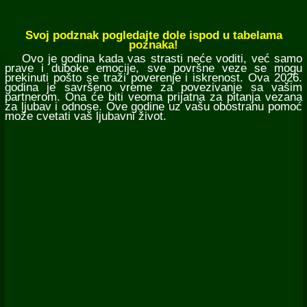
Svoj podznak pogledajte dole ispod u tabelama
poznaka!
Ovo je godina kada vas strasti neće voditi, već samo
prave i duboke emocije, sve površne veze se mogu
prekinuti pošto se traži poverenje i iskrenost. Ova 2026.
godina je savršeno vreme za povezivanje sa vašim
partnerom. Ona će biti veoma prijatna za pitanja vezana
za ljubav i odnose. Ove godine uz vašu obostranu pomoć
može cvetati vaš ljubavni život.