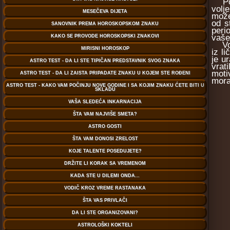
Potr
volj
može
od s
peri
vaše
Vodi
iz l
je u
vrat
moti
morat