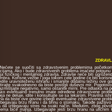
ZDRAVL
te se suočiti sa zdravstvenim problemima početkom ov
kcijama. Ako i bude zdravstvenih problema imaćete potpunu p
nja fizičkog i mentalnog zdravlja. Zdravlje neće biti ugrožen
mbra. Korisne vežbe i joga tokom cele godine će biti korisne
te uravnoteženu ishranu i smanjite dodatnu težinu ove godi
tirajte svakodnevno da biste postigli duševni mir. Pogotovo
azmišljajte negativno, samo ostanite mirni. Pre odlaska na po
eventualno trenutno imate određene zdravstvene problem
pija ne deluje, idite i konsultujte se sa lekarom. Pravilna is
na da biste ove govine izbegli eventualne zdravstvene problem
zbegavaju brzu hranu i da brinu o stomaku. Takođe pažljivo 
a da izbegavaju stres na svaki način. Međutim, zbog povo
lema biće manja. Izbegavajte jesti brzu hranu na uličnim k