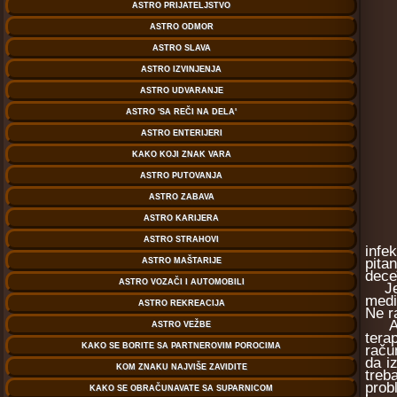
Neće
infe
pita
dece
Jedi
medi
Ne r
Ako 
tera
raču
da i
treb
prob