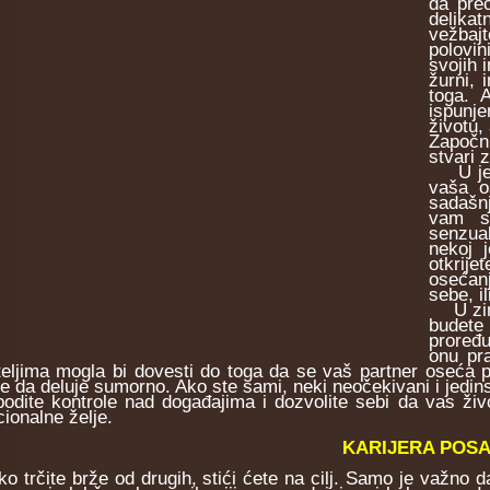
da prec
delikat
vežbaj
polovin
svojih i
žurni, 
toga. 
ispunje
životu,
Započni
stvari 
U jese
vaša os
sadašn
vam sa
senzual
nekoj 
otkrije
osećan
sebe, i
U zimu,
budete 
proređu
onu pra
ateljima mogla bi dovesti do toga da se vaš partner oseća
e da deluje sumorno. Ako ste sami, neki neočekivani i jedins
bodite kontrole nad događajima i dozvolite sebi da vas živ
ionalne želje.
KARIJERA POSA
trčite brže od drugih, stići ćete na cilj. Samo je važno d