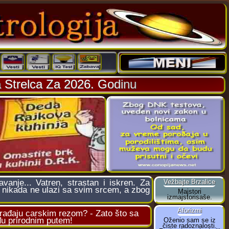
 Strelca Za 2026. Godinu
anje... Vatren, strastan i iskren. Za
u nikada ne ulazi sa svim srcem, a zbog
rađaju carskim rezom? - Zato što sa
đu prirodnim putem!