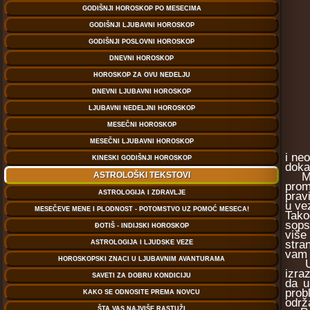
i ne
doka
Može
prom
prav
u ve
Tako
sops
više
stra
vam 
U tr
izra
da u
prob
održ