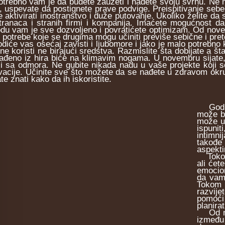
ebno vam je da budete zauzeti i nađete svoju svrhu. Ne mo
e, uspevate da postignete prave podvige. Preispitivanje seb
 aktivirati inostranstvo i duže putovanje. Ukoliko želite da
tranaca i stranih firmi i kompanija. Imaćete mogućnost da 
odu vam je sve dozvoljeno i povratićete optimizam. Od novemb
 potrebe koje se drugima mogu učiniti previše sebične i pret
će vas osećaj zavisti i ljubomore i jako je malo potrebno ka
ične koristi ne birajući sredstva. Razmislite šta dobijate a š
rađeno iz hira biće na klimavim nogama. U novembru sijate, 
ili sa odmora. Ne gubite nikada nadu u vaše projekte koji se
vacije. Učinite sve što možete da se nađete u zdravom okruž
e znati kako da ih iskoristite.
Godina 
može bi
može u
ispunit
intimni
takođe 
aspekt
Tokom m
ali će
emocion
da vam
Tokom 
razvij
pomoći
planira
Od maj
između 