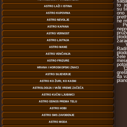
sada
to j
su s
ono 
pret
ne m
Pripa
nepr
pruž
plod
zara
Vaš 
Radi
plod
žele
mese
potp
Okto
greš
da v
plan