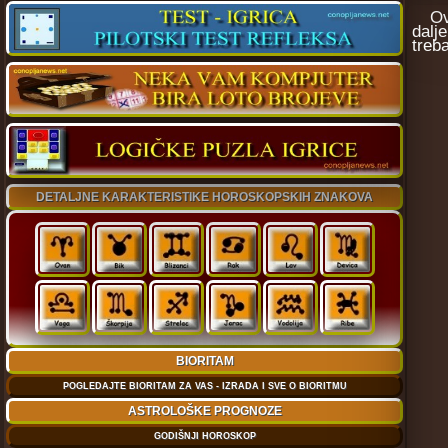
Ovo 
dalj
treba