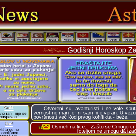
Godišnji Horoskop Za
Otvoreni su, avanturisti i ne vole sputav
vernost ne mari jer ni sam nije veran. U vez
površnosti već kod prvog konflikta - beže.
Osmeh na lice:
Zašto se Crnogorci 
foteljom ne umogu da iza