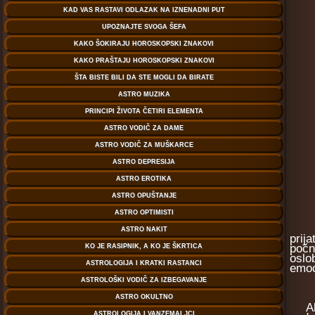
prij
počn
oslo
emoc
Ako 