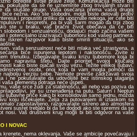
izno odredite svoje prave želje. Komunikacija može biti
na, pokušajte da se ne uznemirite zbog trivijalnih stvari i
te da slušate druge. Vaša osećanja prema vašoj drugoj
i biće nežna. Ako ste slobodni, mogli biste delovati protiv
nteresa i propustiti priliku da upoznate nekoga, jer ćete biti
impulsivni i nespretni, pa bi vaš šarm mogao da trpi zbog
Ako ste u braku, vaš bračni život obećava da će biti
n slobodom i senzualnošću, dodajući malo začina vašem
 ali i potencijalno izazivajući ljubomoru kod vašeg partnera.
te iskren razgovor kako biste smirili situaciju, ako se
zaoštre.
n, vaša senzualnost neće biti mlaka već strastvena, a
ećanja biće ispunjena lepotom i naklonošću. Živite u
jem trenutku. Izbegavajte svaku krizu ljubomore koja bi
mo napravila štetu. Dajte prioritet svojoj ključaloj
nosti kako biste ojačali svoju vezu. Težite velikoj ljubavi,
jedinstvenoj osobi, onoj koja bi vam mogla pomoći da
te najbolju verziju sebe. Nemojte previše zadržavati svoja
ja i ne pokušavajte da udovoljite bez istinskog ulaganja
li vaša plemenita potraga neće uspeti.
 vaše srce žudi za stabilnošću, ali nebo vas poziva da
prilagodljivi, jer su iznenađenja na putu. Saturn i Neptun
ju ljubavne priče kako bi konsolidovali samo jednu, možda
vu koju iščekujete. Želja za putovanjem ili izlaskom sa
 pomalo zapostavljeno, razgovarajte iskreno ako atmosfera
tveni susret trebalo bi da se dogodi ako ste spremni da se
ot nosi. Vaš društveni krug mogli bi biti odgovor na vaše
O I NOVAC
a krenete, nema oklevanja. Vaše se ambicije povećavaju i