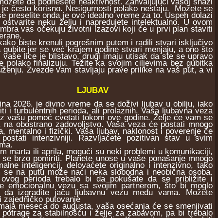
žete da podnesete neaktivnost. Zahvaljujući vašoj snazi
e je često korisno. Nesigurnosti polako nestaju. Možete se
 se preselite onda je ovo idealno vreme za to. Uspeh dolazi
ostvarite neku želju i napredujete intelektualno. U ovom
ra vas očekuju životni izazovi koji će u prvi plan staviti
erane.
ko biste krenuli pogrešnim putem i radili stvari isključivo
ta gubite jer se već krajem godine stvari menjaju, a ono što
vaše lice je blistavo, drugi imaju utisak da ste se upravo
 polako finalizuju. Težite ka svojim ciljevima bez gubitka
enju. Zvezde vam stavljaju prave prilike na vaš put, a vi
LJUBAV
2026. je divno vreme da se doživi ljubav u obilju, iako
ti i turbulentnih perioda, ali prolaznih. Vaša ljubavna veza
z vašu pomoć cvetati tokom ove godine. Želje će vam se
i, na obostrano zadovoljstvo. Vaša veza će postati mnogo
ja, mentalno i fizički. Vaša ljubav, naklonost i poverenje će
postati intenzivniji. Razvijaćete pozitivan stav u svim
ima.
arta ili aprila, mogući su neki problemi u komunikaciji,
te se brzo pomiriti. Planete unose u vaše ponašanje mnogo
alne inteligencij, delovaćete originalno i intenzivno, tako
 se na putu može naći neka slobodna i neobična osoba.
ovog perioda trebalo bi da pokušate da se približite i
ete emocionalnu vezu sa svojim partnerom, što bi moglo
 da izgradite jaču ljubavnu vezu među vama. Možete
ti zajedničko putovanje
a meseca do augusta, vaša osećanja će se smenjivati
potrage za stabilnošću i želje za zabavom, pa bi trebalo