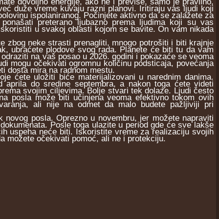
te dovoljno energije, ako ne i previše, samo je pravilno,
ć duže vreme kuvaju razni planovi. Iritiraju vas ljudi koji
olovinu ispolaniranog. Počinjete aktivno da se zalažete za
e ponašati preterano ljubazno prema ljudima koji su vas
iskoristiti u svakoj oblasti kojom se bavite. On vam nikada
 zbog neke strasti prenagliti, mnogo potrošiti i biti krajnje
ak, ubraćete plodove svog rada. Planete će biti tu da vam
e odraziti na vaš posao u 2026. godini i pokazaće se veoma
judi mogu očekivati ogromnu količinu podsticaja, povećanja
neti dosta mira na radnom mestu.
e ćete uložiti biće materijalizovani u narednim danima.
od aprila do sredine septembra, a nakon toga ćete videti
ma svojim ciljevima. Bolje stvari tek dolaze. Ljudi često
na posla može biti učinjena veoma efektivno tokom ovih
ranja, ali nije na odmet da malo budete pažljiviji pri
k novog posla. Oprezno u novembru, jer možete napraviti
ju dokumenata. Posle toga ulazite u period gde će sve lakše
h uspeha neće biti. Iskoristite vreme za realizaciju svojih
 možete očekivati pomoć, ali ne i protekciju.