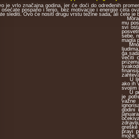
je vrlo značajna godina, jer će doći do određenih promena 
e osećate pospano i lenjo, bez motivacije i energije cela o
te slediti. Ovo će nositi drugu vrstu težine sada, ali ćete je
Moraćet
mu posv
svi ost
posveti
sebe, n
magla p
Mnogi o
ljudima
ga sada
večiti 
prizema
svakod
finansi
zahteva
U ljuba
ako ih 
svojim 
U prvo
je potr
važne 
ignoris
godini 
januar
očekiva
zdravl
greške 
pravi 
može b