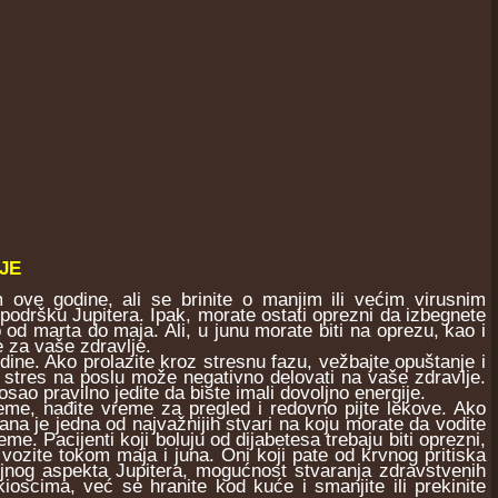
JE
e godine, ali se brinite o manjim ili većim virusnim
odršku Jupitera. Ipak, morate ostati oprezni da izbegnete
o od marta do maja. Ali, u junu morate biti na oprezu, kao i
 za vaše zdravlje.
ne. Ako prolazite kroz stresnu fazu, vežbajte opuštanje i
 stres na poslu može negativno delovati na vaše zdravlje.
sao pravilno jedite da biste imali dovoljno energije.
e, nađite vreme za pregled i redovno pijte lekove. Ako
hrana je jedna od najvažnijih stvari na koju morate da vodite
e. Pacijenti koji boluju od dijabetesa trebaju biti oprezni,
vozite tokom maja i juna. Oni koji pate od krvnog pritiska
ljnog aspekta Jupitera, mogućnost stvaranja zdravstvenih
ioscima, već se hranite kod kuće i smanjite ili prekinite