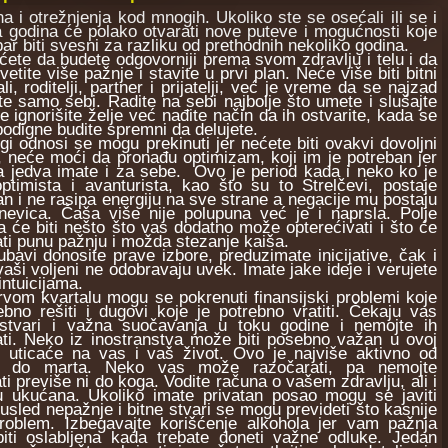
i otrežnjenja kod mnogih. Ukoliko ste se osećali ili se i
va godina će polako otvarati nove puteve i mogućnosti koje
 bar biti svesni za razliku od prethodnih nekoliko godina.
e da budete odgovorniji prema svom zdravlju i telu i da
etite više pažnje i stavite u prvi plan. Neće više biti bitni
ali, roditelji, partner i prijatelji, već je vreme da se najzad
te samo sebi. Radite na sebi najbolje što umete i slušajte
e ignorišite želje već nađite način da ih ostvarite, kada se
odigne budite spremni da delujete.
dnosi se mogu prekinuti jer nećete biti ovakvi dovoljni
, neće moći da pronađu optimizam, koji im je potreban jer
 jedva imate i za sebe. Ovo je period kada i neko ko je
optimista i avanturista, kao što su to Strelčevi, postaje
n i ne rasipa energiju na sve strane a negacije mu postaju
nevica. Čaša više nije polupuna već je i naprsla. Polje
ja će biti nešto što vas dodatno može opterećivati i što će
ti punu pažnju i možda stezanje kaiša.
vi donosite prave izbore, preduzimate inicijative, čak i
vaši voljeni ne odobravaju uvek. Imate jake ideje i verujete
intuicijama.
m kvartalu mogu se pokrenuti finansijski problemi koje
ebno rešiti i dugovi koje je potrebno vratiti. Čekaju vas
stvari i važna suočavanja u toku godine i nemojte ih
ati. Neko iz inostranstva može biti posebno važan u ovoj
i uticaće na vas i vaš život. Ovo je najviše aktivno od
a do marta. Neko vas može razočarati, pa nemojte
ti previše ni do koga. Vodite računa o vašem zdravlju, ali i
ju ukućana. Ukoliko imate privatan posao mogu se javiti
usled nepažnje i bitne stvari se mogu prevideti što kasnije
problem. Izbegavajte korišćenje alkohola jer vam pažnja
iti oslabljena kada trebate doneti važne odluke. Jedan