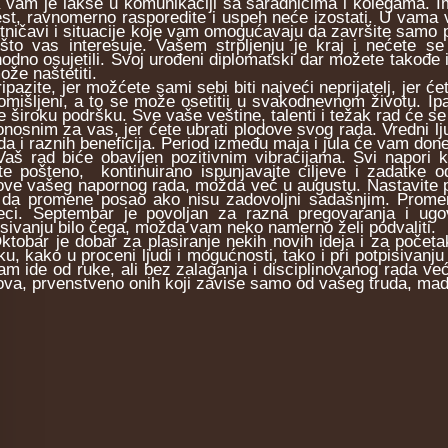
 vam je lakše u komunikaciji sa saradnicima i kolegama. Ima
est, ravnomerno rasporedite i uspeh neće izostati. U vama ve
itničavi i situacije koje vam omogućavaju da završite samo p
što vas interesuje. Vašem strpljenju je kraj i nećete s
hodno osujetili. Svoj urođeni diplomatski dar možete takođe 
ože naštetiti.
zite, jer možćete sami sebi biti najveći neprijatelj, jer ćete
omišljeni, a to se može osetitii u svakodnevnom životu. Ip
e široku podršku. Sve vaše veštine, talenti i težak rad će s
onosnim za vas, jer ćete ubrati plodove svog rada. Vredni l
da i raznih beneficija. Period između maja i jula će vam do
rad biće obavijen pozitivnim vibracijama. Svi napori koj
te pošteno, kontinuirano ispunjavajte ciljeve i zadatke 
ove vašeg napornog rada, možda već u augustu. Nastavite pre
 da promene posao ako nisu zadovoljni sadašnjim. Prome
ci. Septembar je povoljan za razna pregovaranja i ugova
isivanju bilo čega, možda vam neko namerno želi podvaliti.
bar je dobar za plasiranje nekih novih ideja i za početa
ku, kako u proceni ljudi i mogućnosti, tako i pri potpisivan
am ide od ruke, ali bez zalaganja i disciplinovanog rada veći
ova, prvenstveno onih koji zavise samo od vašeg truda, mada