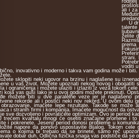
rodite
prošlos
ali i z
Međuti
predano
U drugo
talent
ljubavn
želite 
Razmiš
prema 
Fokusir
Preferi
strani.
Potrebn
voditi 
obično, inovativno i moderno i takva vam godina može i biti.
žete.
te sklopiti neki ugovor na brzinu i naglašene su iznenad
ene u vaš život. Možete upoznati nekog novog i obogatiti svo
ila i ograničenja i možete ulaziti i izlaziti iz veza tokom ce
zi koja vas guši lako je u ovoj godini možete prekinuti. Ops
đe možete biti u dve paralelne veze jer je naglašeno pr
tvene rekorde ali i postići neki nov rekord. U ovom delu g
 obrazovanje, imaćete lepe rezultate. Takođe se može ak
naca i stranih firmi i kompanija. Imaćete mogućnost da ostva
je sve dozvoljeno i povratićete optimizam. Ovo je period k
ećem kvartalu mnogi će osetiti značajne promene i to u 
zite i pokrenete. Jesenji period donosi probleme u komunik
ložite napore da ponovo uspostavite dijalog. Tokom cele g
lema o kojima bi trebalo da se brinete, samo reč upozor
avate dobar duh. Odlična fizička snaga vas podstiče da se o