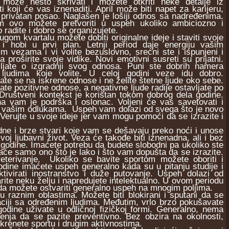
lj može nešto skrivati i možete otkriti neke detalje iz
ti koji će vas iznenaditi. April može biti napet za karijeru,
a privatan posao. Naglašen je lošiji odnos sa nadređenima.
m ovo možete pretvoriti u uspeh ukoliko ambiciozno i
 radite i dobro se organizujete.
m kvartalu možete dobiti originalne ideje i staviti svoje
e i hobi u prvi plan. Letnji period daje energiju vašim
im vezama i vi volite bezuslovno, srećni ste i ispunjeni i
da proširite svoje vidike. Novi emotivni susreti su prijatni.
ljate o izgradnji svog odnosa. Puni ste dobrih namera
ljudima koje volite. U celoj godini veze idu dobro.
ate se na iskrene odnose i ne želite štetne ljude oko sebe.
rate pozitivne odnose, a negativne ljude radije ostavljate po
 Društveni kontekst je koristan tokom dobrog dela godine.
a vam je podrška i oslonac. Voljeni će vas savetovati i
u vašim odlukama. Uspeh vam dolazi od svega što je novo
 Verujte u svoje ideje jer vam mogu pomoći da se izrazite i
ne i brze stvari koje vam se dešavaju preko noći i unose
j ljubavni život. Veza će takođe biti iznenadna, ali i bez
le godine. Imaćete potrebu da budete slobodni pa ukoliko ste
taće samo ono što je lako i što vam dopušta da se izrazite.
eterivanje. Ukoliko se bavite sportom možete oboriti i
odine imaćete uspeh generalno kada su u pitanju studije i
tivirati inostranstvo i duže putovanje. Uspeh dolazi od
rite neku želju i napredujete intelektualno. U ovom periodu
ada možete ostvariti generalno uspeh na mnogim poljima.
raznim oblastima. Možete biti blokirani i sputani da se
aciji sa određenim ljudima. Međutim, vrlo brzo pokušavate
odine uživate u odličnoj fizičkoj formi. Generalno, nema
enja da se pazite preventivno. Bez obzira na okolnosti,
krenete sportu i drugim aktivnostima.