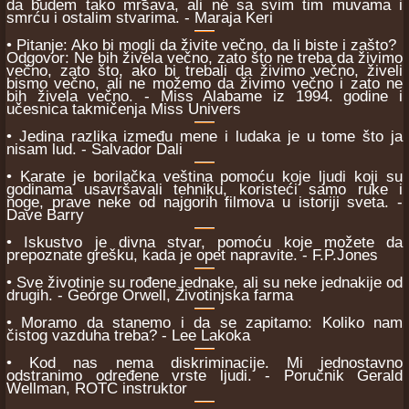
da budem tako mršava, ali ne sa svim tim muvama i
smrću i ostalim stvarima. - Maraja Keri
• Pitanje: Ako bi mogli da živite večno, da li biste i zašto?
Odgovor: Ne bih živela večno, zato što ne treba da živimo
večno, zato što, ako bi trebali da živimo večno, živeli
bismo večno, ali ne možemo da živimo večno i zato ne
bih živela večno. - Miss Alabame iz 1994. godine i
učesnica takmičenja Miss Univers
• Jedina razlika između mene i ludaka je u tome što ja
nisam lud. - Salvador Dali
• Karate je borilačka veština pomoću koje ljudi koji su
godinama usavršavali tehniku, koristeći samo ruke i
noge, prave neke od najgorih filmova u istoriji sveta. -
Dave Barry
• Iskustvo je divna stvar, pomoću koje možete da
prepoznate grešku, kada je opet napravite. - F.P.Jones
• Sve životinje su rođene jednake, ali su neke jednakije od
drugih. - George Orwell, Životinjska farma
• Moramo da stanemo i da se zapitamo: Koliko nam
čistog vazduha treba? - Lee Lakoka
• Kod nas nema diskriminacije. Mi jednostavno
odstranimo određene vrste ljudi. - Poručnik Gerald
Wellman, ROTC instruktor