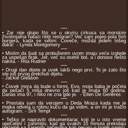
• Zar nije glupo što se u okviru cirkusa sa morskim
životinjama nalazi riblji restoran? Već sam pojeo pola fish
burgera, kada se setim: Čoveče, možda jedem lošeg
đaka! - Lynda Montgomery
• Mislim da ljudi sa probušenim uvom imaju veće izglede
za uspešan brak. Jer, već su osetili bol, a i donose nešto
nakita. - Rita Rudner
• Drugi dan dijete je uvek lakši nego prvi. To je zato što
ste još prvog prekinuli dijetu.
- Jackie Gleason
• Čovek mora da bude u formi. Evo, moja baba je počela
da pešači 5 milja dnevno još kad je imala 60 godina.
Danas ima 97, i niko ne zna gde je. - Ellen De Generes
• Prestala sam da verujem u Deda Mraza kada me je
majka odvela u robnu kuću da ga vidim, a on mi je tražio
autogram. - Širli Templ
• Teško je napraviti dokumentarac koji je u isto vreme
upečatljiv i zanimljiv, kad ga svakih 10 minuta prekidaju
reklame sa šarenim zečevima koji pevaju o toalet papiru.