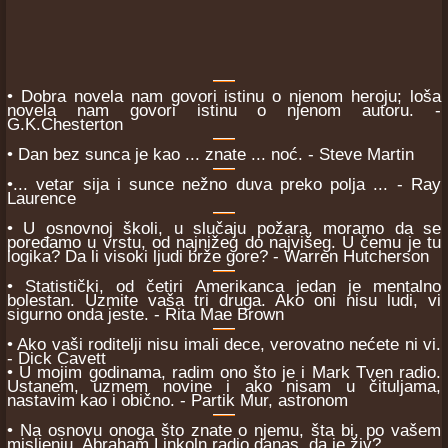
• Dobra novela nam govori istinu o njenom heroju; loša
novela nam govori istinu o njenom autoru. -
G.K.Chesterton
• Dan bez sunca je kao ... znate ... noć. - Steve Martin
•... vetar sija i sunce nežno duva preko polja ... - Ray
Laurence
• U osnovnoj školi, u slučaju požara, moramo da se
poređamo u vrstu, od najnižeg do najvišeg. U čemu je tu
logika? Da li visoki ljudi brže gore? - Warren Hutcherson
• Statistički, od četiri Amerikanca jedan je mentalno
bolestan. Uzmite vaša tri druga. Ako oni nisu ludi, vi
sigurno onda jeste. - Rita Mae Brown
• Ako vaši roditelji nisu imali dece, verovatno nećete ni vi.
- Dick Cavett
• U mojim godinama, radim ono što je i Mark Tven radio.
Ustanem, uzmem novine i ako nisam u čituljama,
nastavim kao i obično. - Partik Mur, astronom
• Na osnovu onoga što znate o njemu, šta bi, po vašem
misljenju, Abraham Linkoln radio danas, da je živ?