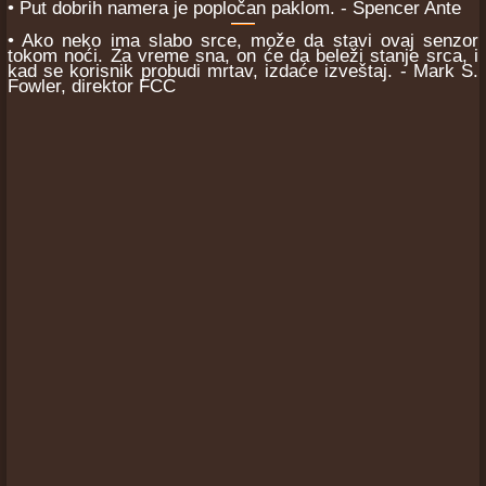
• Put dobrih namera je popločan paklom. - Spencer Ante
• Ako neko ima slabo srce, može da stavi ovaj senzor
tokom noći. Za vreme sna, on će da beleži stanje srca, i
kad se korisnik probudi mrtav, izdaće izveštaj. - Mark S.
Fowler, direktor FCC