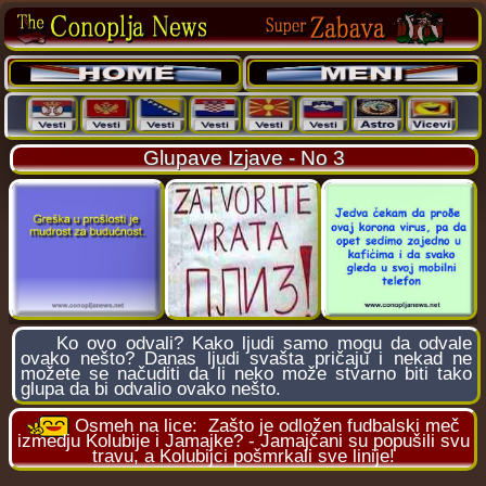
Glupave Izjave - No 3
Ko ovo odvali? Kako ljudi samo mogu da odvale
ovako nešto? Danas ljudi svašta pričaju i nekad ne
možete se načuditi da li neko može stvarno biti tako
glupa da bi odvalio ovako nešto.
Osmeh na lice:
Zašto je odložen fudbalski meč
izmedju Kolubije i Jamajke? - Jamajčani su popušili svu
travu, a Kolubijci pošmrkali sve linije!