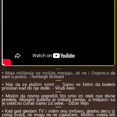
• Moja mišljenja se možda menjaju, ali ne i činjenica da
sam u pravu. - Ashleigh Brilliant
• Nije da se plašim smrti ... Samo ne želim da budem
prisutan kad do nje dođe. - Wudi Alen
• Mislim da nismo pogrešili što smo im oteli ove divne
predele. Mnogim ljudima je trebala zemlja, a Indijanci su
je sebično čuvali samo za sebe. - Džon Vejn
• Kad god gledam TV i vidim onu mršavu, gladnu decu iz
celog sveta, ne mogu da ne zaplačem. Mislim, volela bih