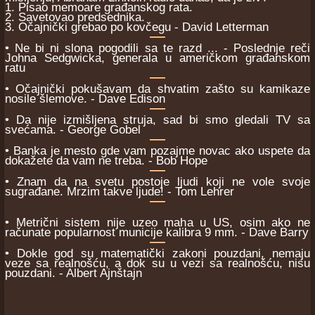
1. Pisao memoare građanskog rata.
2. Savetovao predsednika.
3. Očajnički grebao po kovčegu - David Letterman
• Ne bi ni slona pogodili sa te razd ... - Poslednje reči
Johna Sedgwicka, generala u američkom građanskom
ratu
• Očajnički pokušavam da shvatim zašto su kamikaze
nosile šlemove. - Dave Edison
• Da nije izmišljena struja, sad bi smo gledali TV sa
svećama. - George Gobel
• Banka je mesto gde vam pozajme novac ako uspete da
dokažete da vam ne treba. - Bob Hope
• Znam da na svetu postoje ljudi koji ne vole svoje
sugrađane. Mrzim takve ljude! - Tom Lehrer
• Metrični sistem nije uzeo maha u US, osim ako ne
računate popularnost municije kalibra 9 mm. - Dave Barry
• Dokle god su matematički zakoni pouzdani, nemaju
veze sa realnošću, a dok su u vezi sa realnošću, nisu
pouzdani. - Albert Ajnštajn