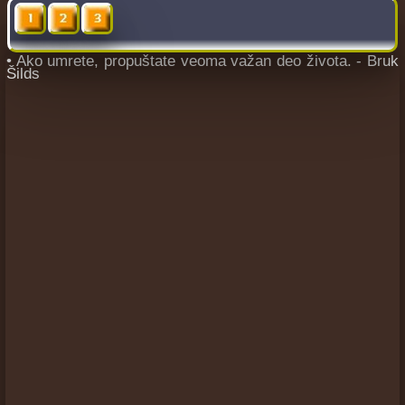
• Ako umrete, propuštate veoma važan deo života. - Bruk
Šilds