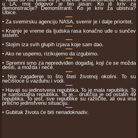
u LA, moj odgovor je bio jasan: Ko je kriv za
demonstracije? Demonstranti. Ko je kriv za ubistva?
Ubice.
• Za svemirsku agenciju NASA, svemir je i dalje prioritet.
• Krajnje je vreme da ljudska rasa konačno uđe u sunčev
sistem.
• Stojim iza svih glupih izjava koje sam dao.
• Ako ne uspemo, rizikujemo da izgubimo.
• Spremni smo za nepredviđen događaj, koji će se možda
desiti, a možda i neće.
• Nije zagađenje to što šteti životnoj okolini. To su
nečistoce u vazduhu i vodi.
• Havaji su jedinstvena republika. To je mala republika. To
je samostalna republika. To je... drukčija je od ostalih 49
republika. To jest, sve republike su različite, ali ova ima
prilično jedinstvenu situaciju.
• Gubitak života će biti nenadoknadiv.