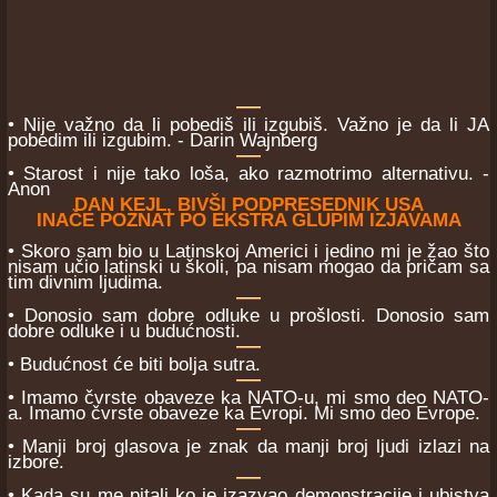
• Nije važno da li pobediš ili izgubiš. Važno je da li JA
pobedim ili izgubim. - Darin Wajnberg
• Starost i nije tako loša, ako razmotrimo alternativu. -
Anon
DAN KEJL, BIVŠI PODPRESEDNIK USA
INAČE POZNAT PO EKSTRA GLUPIM IZJAVAMA
• Skoro sam bio u Latinskoj Americi i jedino mi je žao što
nisam učio latinski u školi, pa nisam mogao da pričam sa
tim divnim ljudima.
• Donosio sam dobre odluke u prošlosti. Donosio sam
dobre odluke i u budućnosti.
• Budućnost će biti bolja sutra.
• Imamo čvrste obaveze ka NATO-u, mi smo deo NATO-
a. Imamo čvrste obaveze ka Evropi. Mi smo deo Evrope.
• Manji broj glasova je znak da manji broj ljudi izlazi na
izbore.
• Kada su me pitali ko je izazvao demonstracije i ubistva