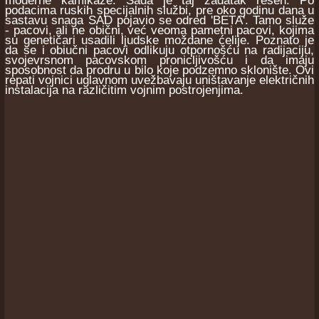
moderne kamikaze. Sada je taj zadatak rešen. Po
podacima ruskih specijalnih službi, pre oko godinu dana u
sastavu snaga SAD pojavio se odred 'BETA'. Tamo služe
- pacovi, ali ne obični, već veoma pametni pacovi, kojima
su genetičari usadili ljudske moždane ćelije. Poznato je
da se i obiučni pacovi odlikuju otpornošću na radijaciju,
svojevrsnom pacovskom pronicljivošću i da imaju
sposobnost da prodru u bilo koje podzemno sklonište. Ovi
repati vojnici uglavnom uvežbavaju uništavanje električnih
instalacija na različitim vojnim postrojenjima.