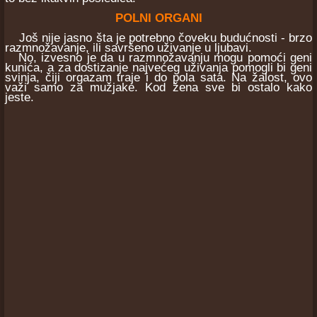
POLNI ORGANI
Još nije jasno šta je potrebno čoveku budućnosti - brzo
razmnožavanje, ili savršeno uživanje u ljubavi.
No, izvesno je da u razmnožavanju mogu pomoći geni
kunića, a za dostizanje najvećeg uživanja pomogli bi geni
svinja, čiji orgazam traje i do pola sata. Na žalost, ovo
važi samo za mužjake. Kod žena sve bi ostalo kako
jeste.