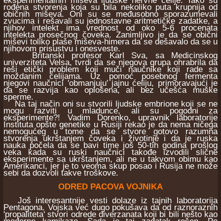
eksperimentalnih miševa ljudske nervne ćelije. Tako su
rođena stvorenja koja su bila nekoliko puta krupnija od
običnih miševa. Oni su se međusobno sporazumevali
zvucima i rešavali su jednostavne aritmetičke zadatke, a
njihov intelekt ima vrednost od oko 5-6 procenata
intelekta prosečnog čoveka. Zanimljivo je da se obični
miševi toliko plaše miševa-himera da se dešavalo da se u
njihovom prisustvu i onesveste.
Britanski profesor Karl Sva, sa Medicinskog
univerziteta Velsa, tvrdi da se njegova grupa ohrabrila da
reši etički problem koji muči naučnike koji rade sa
moždanim ćelijama. Uz pomoć posebnog fermenta
njegovi naučnici 'obmanjuju' jajnu ćeliju, primoravajući je
da se razvija kao oplošena, ali bez učešća muške
sperme.
Na taj način oni su stvorili ljudske embrione koji se ne
mogu razviti u mladunce, ali su pogodni za
eksperimente?! Vadim Dorenko, upravnik laboratorije
Instituta opšte genetike u Rusiji rekao je da nema ničega
nemogućeg u tome da se stvore gotovo razumna
stvorenja ukrštanjem čoveka i životinje i da je ruska
nauka počela da se bavi time još 50-tih godina prošlog
veka kada su ruski naučnici takođe izvodili slične
eksperimente sa ukrštanjem, ali ne u takvom obimu kao
Amerikanci, jer je to veoma skup posao i Rusija ne može
sebi da dozvoli takve troškove.
ODRED PACOVA VOJNIKA
Još interesantnije vesti dolaze iz tajnih laboratorija
Pentagona. Vojska već dugo pokušava da od raznoraznih
'propaliteta' stvori odrede diverzanata koji bi bili nešto kao