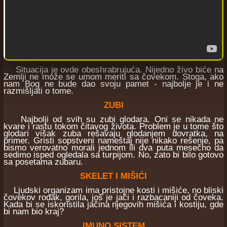
Situacija je ovde obeshrabrujuća. Nijedno živo biće na
Zemlji ne može se umom meriti sa čovekom. Stoga, ako
nam Bog ne bude dao svoju pamet - najbolje je i ne
razmišljati o tome.
ZUBI
Najbolji od svih su zubi glodara. Oni se nikada ne
kvare i rastu tokom čitavog života. Problem je u tome što
glodari višak zuba rešavaju glodanjem dovratka, na
primer. Gristi sopstveni nameštaj nije nikako rešenje, pa
bismo verovatno morali jednom ili dva puta mesečno da
sedimo isped ogledala sa turpijom. No, zato bi bilo gotovo
sa posetama zubaru.
SKELET I MIŠIĆI
Ljudski organizam ima pristojne kosti i mišiće, no bliski
čovekov rođak, gorila, još je jači i razbacaniji od čoveka.
Kada bi se iskoristila jačina njegovih mišića i kostiju, gde
bi nam bio kraj?
IMUNO SISTEM