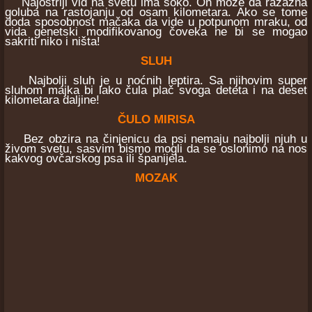
Najoštriji vid na svetu ima soko. On može da razazna
goluba na rastojanju od osam kilometara. Ako se tome
doda sposobnost mačaka da vide u potpunom mraku, od
vida genetski modifikovanog čoveka ne bi se mogao
sakriti niko i ništa!
SLUH
Najbolji sluh je u noćnih leptira. Sa njihovim super
sluhom majka bi lako čula plač svoga deteta i na deset
kilometara daljine!
ČULO MIRISA
Bez obzira na činjenicu da psi nemaju najbolji njuh u
živom svetu, sasvim bismo mogli da se oslonimo na nos
kakvog ovčarskog psa ili španijela.
MOZAK