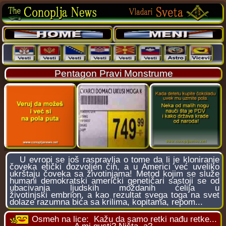
Pentagon Pravi Monstrume
U evropi se još raspravlja o tome da li je kloniranje
čoveka etički dozvoljen čin, a u Americi već uveliko
ukrštaju čoveka sa životinjama! Metod kojim se služe
humani demokratski američki genetičari sastoji se od
ubacivanja ljudskih moždanih ćelija u
životinjski embrion, a kao rezultat svega toga na svet
dolaze razumna bića sa krilima, kopitama, repom...
Osmeh na lice:
Kažu da samo retki nađu retke...