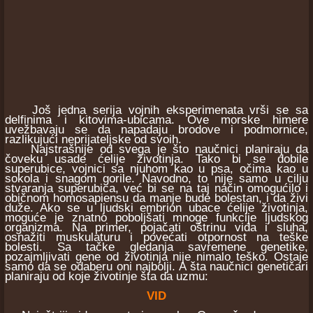
Još jedna serija vojnih eksperimenata vrši se sa
delfinima i kitovima-ubicama. Ove morske himere
uvežbavaju se da napadaju brodove i podmornice,
razlikujući neprijateljske od svoih.
Najstrašnije od svega je što naučnici planiraju da
čoveku usade ćelije životinja. Tako bi se dobile
superubice, vojnici sa njuhom kao u psa, očima kao u
sokola i snagom gorile. Navodno, to nije samo u cilju
stvaranja superubica, već bi se na taj način omogućilo i
običnom homosapiensu da manje bude bolestan, i da živi
duže. Ako se u ljudski embrion ubace ćelije životinja,
moguće je znatno poboljšati mnoge funkcije ljudskog
organizma. Na primer, pojačati oštrinu vida i sluha,
osnažiti muskulaturu i povećati otpornost na teške
bolesti. Sa tačke gledanja savremene genetike,
pozajmljivati gene od životinja nije nimalo teško. Ostaje
samo da se odaberu oni najbolji. A šta naučnici genetičari
planiraju od koje životinje šta da uzmu:
VID