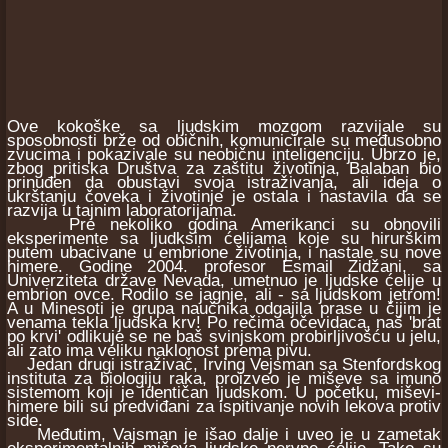
Ove kokoške sa ljudskim mozgom razvijale su
sposobnosti brže od običnih, komunicirale su međusobno
zvucima i pokazivale su neobičnu inteligenciju. Ubrzo je,
zbog pritiska Društva za zaštitu životinja, Balaban bio
prinuđen da obustavi svoja istraživanja, ali ideja o
ukrštanju čoveka i životinje je ostala i nastavila da se
razvija u tajnim laboratorijama.
Pre nekoliko godina Amerikanci su obnovili
eksperimente sa ljudksim ćelijama koje su hirurškim
putem ubacivane u embrione životinja, i nastale su nove
himere. Godine 2004. profesor Esmail Zidžani, sa
Univerziteta države Nevada, umetnuo je ljudske ćelije u
embrion ovce. Rodilo se jagnje, ali - sa ljudskom jetrom!
A u Minesoti je grupa naučnika odgajila prase u čijim je
venama tekla ljudska krv! Po rečima očevidaca, naš 'brat
po krvi' odlikuje se ne baš svinjskom probirljivošću u jelu,
ali zato ima veliku naklonost prema pivu.
Jedan drugi istraživač, Irving Vejsman sa Stenfordskog
instituta za biologiju raka, proizveo je miševe sa imuno
sistemom koji je identičan ljudskom. U početku, miševi-
himere bili su predviđani za ispitivanje novih lekova protiv
side.
Međutim, Vajsman je išao dalje i uveo je u zametak