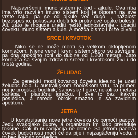
Najsavršeniji imuno sistem je kod - ajkule. Ova riba
ima vrlo razvijen imuno sistem koji je otporan na sve
vrste raka, pa se od ajkule već dugo i, nažalost
bezuspešno, pokušava dobiti lek protiv ove opake bolesti.
Ali, zato je moguće uraditi nešto jednostavnije - ubaciti
čoveku imuno sistem ajkule. A možda bismo i brže plivali.
SRCE I KRVOTOK
Niko se ne može meriti sa velikom oklopljenom
kornjačom. Njene vene i krvni sistem skoro su savršeni,
pa ona spokojno roni do dubine od 1.200 metara. Zato
kornjača sa svojim zdravim srcem i krvotokom živi i do
trista godina.
ŽELUDAC
Za genetski modifikovanog čoveka idealno je uzeti
želudac noja. U australijskom zoološkom vrtu, na primer,
noj je progutao budilnik, šahovske figure, nekoliko metara
kanapa, i plastičnu igračku. I sve to bez ikakvih
posledica, a naredni obrok smazao je sa zavidnim
apetitom.
JETRA
U konstruisanju nove jetre čoveku će pomoći pacovi.
Jedu svakojako đubre, a organizam im lako prerađuje
toksine. Čak ih ni radijacija ne dotiče. Sa jetrom pacova
čovek budućnosti moći će da pije i najzagađeniju vodu, i
to bez ikakvih posledica.