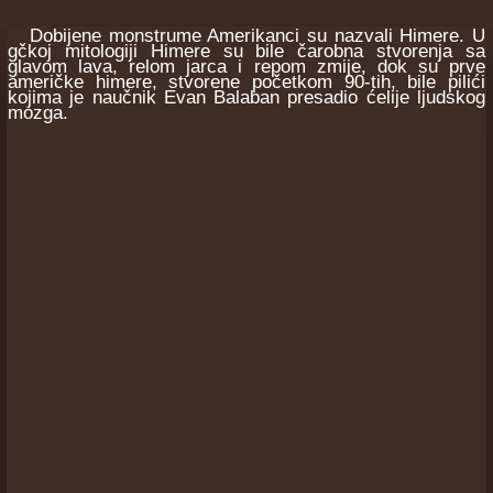
Dobijene monstrume Amerikanci su nazvali Himere. U
gčkoj mitologiji Himere su bile čarobna stvorenja sa
glavom lava, relom jarca i repom zmije, dok su prve
američke himere, stvorene početkom 90-tih, bile pilići
kojima je naučnik Evan Balaban presadio ćelije ljudskog
mozga.