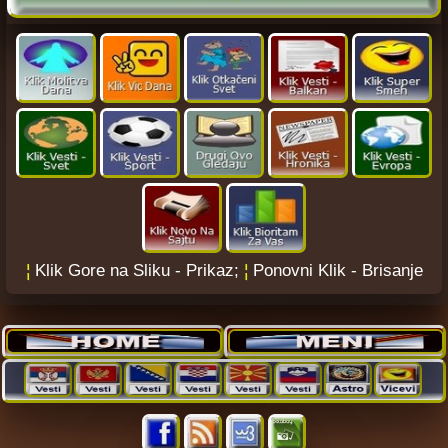
¦
Klik Gore na Sliku - Prikaz;
¦
Ponovni Klik - Brisanje