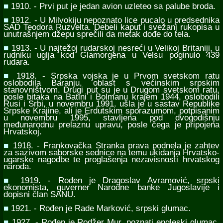
■
1910. - Prvi put je jedan avion uzleteo sa palube broda.
■
1912. - U Milvokiju nepoznato lice pucalo u predsednika
SAD Teodora Ruzvelta. Debeli kaput i svežanj rukopisa u
unutrašnjem džepu sprečili da metak dođe do tela.
■
1913. - U najtežoj rudarskoj nesreći u Velikoj Britaniji, u
rudniku uglja kod Glamorgena u Velsu poginulo 439
rudara.
■
1918. - Srpska vojska je u Prvom svetskom ratu
oslobodila Baranju, oblast s većinskim srpskim
stanovništvom. Drugi put su je u Drugom svetskom ratu,
posle bitaka na Batini i Bolmanu krajem 1944, oslobodili
Rusi i Srbi, u novembru 1991. ušla je u sastav Republike
Srpske Krajine, ali je Erdutskim sporazumom, potpisanim
u novembru 1995, stavljena pod dvogodišnju
međunarodnu prelaznu upravu, posle čega je pripojena
Hrvatskoj.
■
1918. - Frankovačka Stranka prava podnela je zahtev
za sazivom saborske sednice na temu ukidanja Hrvatsko-
ugarske nagodbe te proglašenja nezavisnosti hrvatskog
naroda.
■
1919. - Rođen je Dragoslav Avramović, srpski
ekonomista, guverner Narodne banke Jugoslavije i
dopisni član SANU.
■
1921. - Rođen je Rade Marković, srpski glumac.
■
1927. - Rođen je Rodžer Mur, poznati engleski glumac.