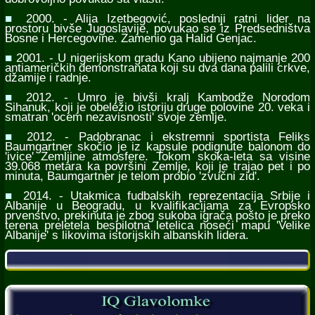
■
2000. - Alija Izetbegović, poslednji ratni lider na
prostoru bivše Jugoslavije, povukao se iz Predsedništva
Bosne i Hercegovine. Zamenio ga Halid Genjac.
■
2001. - U nigerijskom gradu Kano ubijeno najmanje 200
antiameričkih demonstranata koji su dva dana palili crkve,
džamije i radnje.
■
2012. - Umro je bivši kralj Kambodže Norodom
Sihanuk, koji je obeležio istoriju druge polovine 20. veka i
smatran 'ocem nezavisnosti' svoje zemlje.
■
2012. - Padobranac i ekstremni sportista Feliks
Baumgartner skočio je iz kapsule podignute balonom do
'ivice' Zemljine atmosfere. Tokom skoka-leta sa visine
39.068 metara ka površini Zemlje, koji je trajao pet i po
minuta, Baumgartner je telom probio 'zvučni zid'.
■
2014. - Utakmica fudbalskih reprezentacija Srbije i
Albanije u Beogradu, u kvalifikacijama za Evropsko
prvenstvo, prekinuta je zbog sukoba igrača pošto je preko
terena preletela bespilotna letelica noseći mapu 'Velike
Albanije' s likovima istorijskih albanskih lidera.