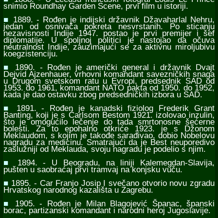
snimio Roundhay Garden Scene, prvi film u istoriji.
■
1889. - Rođen je indijski državnik Džavaharlal Nehru,
jedan od osnivača pokreta nesvrstanih. Po sticanju
nezavisnosti Indije 1947. postao je prvi premijer i šef
diplomatije. U spoljnoj politici je nastojao da očuva
neutralnost Indije, zauzimajući se za aktivnu miroljubivu
koegzistenciju.
■
1890. - Rođen je američki general i državnik Dvajt
Dejvid Ajzenhauer, vrhovni komandant savezničkih snaga
u Drugom svetskom ratu u Evropi, predsednik SAD od
1953. do 1961, komandant NATO pakta od 1950. do 1952,
kada je dao ostavku zbog predsedničkih izbora u SAD.
■
1891. - Rođen je kanadski fiziolog Frederik Grant
Banting, koji je s Čarlsom Bestom 1921. izolovao inzulin,
što je omogućilo lečenje do tada smrtonosne šećerne
bolesti. Za to epohalno otkriće 1923. je s Džonom
Meklaudom, s kojim je takođe sarađivao, dobio Nobelovu
nagradu za medicinu. Smatrajući da je Best neuporedivo
zaslužniji od Meklauda, svoju nagradu je podelio s njim.
■
1894. - U Beogradu, na liniji Kalemegdan-Slavija,
pušten u saobraćaj prvi tramvaj na konjsku vuču.
■
1895. - Car Franjo Josip I svečano otvorio novu zgradu
Hrvatskog narodnog kazališta u Zagrebu.
■
1905. - Rođen je Milan Blagojević Španac, španski
borac, partizanski komandant i narodni heroj Jugoslavije.