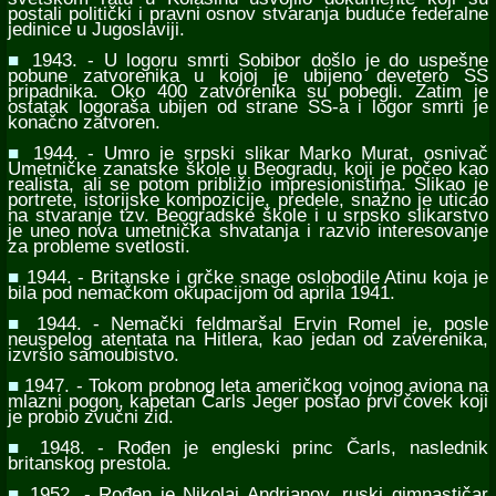
postali politički i pravni osnov stvaranja buduće federalne
jedinice u Jugoslaviji.
■
1943. - U logoru smrti Sobibor došlo je do uspešne
pobune zatvorenika u kojoj je ubijeno devetero SS
pripadnika. Oko 400 zatvorenika su pobegli. Zatim je
ostatak logoraša ubijen od strane SS-a i logor smrti je
konačno zatvoren.
■
1944. - Umro je srpski slikar Marko Murat, osnivač
Umetničke zanatske škole u Beogradu, koji je počeo kao
realista, ali se potom približio impresionistima. Slikao je
portrete, istorijske kompozicije, predele, snažno je uticao
na stvaranje tzv. Beogradske škole i u srpsko slikarstvo
je uneo nova umetnička shvatanja i razvio interesovanje
za probleme svetlosti.
■
1944. - Britanske i grčke snage oslobodile Atinu koja je
bila pod nemačkom okupacijom od aprila 1941.
■
1944. - Nemački feldmaršal Ervin Romel je, posle
neuspelog atentata na Hitlera, kao jedan od zaverenika,
izvršio samoubistvo.
■
1947. - Tokom probnog leta američkog vojnog aviona na
mlazni pogon, kapetan Čarls Jeger postao prvi čovek koji
je probio zvučni zid.
■
1948. - Rođen je engleski princ Čarls, naslednik
britanskog prestola.
■
1952. - Rođen je Nikolaj Andrianov, ruski gimnastičar