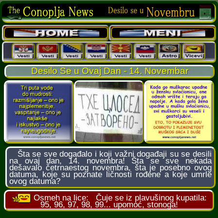
Desilo Se u Ovaj Dan - 14. Novembar
Šta se sve događalo i koji važni događaji su se desili
na ovaj dan, 14. novembra! Šta se sve nekada
dešavalo četrnaestog novembra, šta je posebno ovog
datuma, koje su poznate ličnosti rođene a koje umrle
ovog datuma?
Osmeh na lice:
Čuje se iz plavušinog kupatila:
95, 96, 97, 98, 99... upomoć, stonoga!