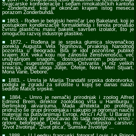
Švajcarske konfederacije i sedam rimokatoličkih kantona
- Zonderbund, koji je okončan krajem istog meseca
porazom Zonderbunda.
■
1863. - Rođen je belgijski hemičar Leo Bakeland, koji je
postupkom kondenzacije formaldehida i fenola pronašao
čvrstu plastičnu masu bakelit, savršen izolator, što je
omogućilo razvoj industrije plastike.
■
1872. - Rođena je je srpska glumica slovenačkog
porekla Augusta Vela Nigrinova, prvakinja Narodnog
pozorišta u Beogradu. Bila je idol pozorišne publike
krajem XIX veka koju nije zanosila ženstvenošću, već
unutrašnjom snagom, dostojanstvenom pojavom i
snažnim, sugestivnim glasom. Ostvarila je niz velikih
kreacija, poput uloga Julije, Ofelije, Nore, Meri Stjuart,
Mona Vane, Debore.
■
1883. - Umrla je Marija Trandafil srpska dobrotvorka,
podigla je zgradu za sirotište u kojoj se danas nalazi
sedište Matice srpske.
■
1884. - Umro je nemački prirodnjak i zoolog Alfred
Edmind Brem, direktor zoološkog vrta u Hamburgu i
Berlinskog akvarijuma. Mada arhitekta po profesiji,
pridružio se grupi prirodnjaka i sakupio je ogroman naučni
materijal na putovanjimau Evropi, Africi i Aziji. U Baranji i
na Fruškoj gori je proučavao do tada nepoznatu vrstu -
orlove belorepane. Dela su mu: 'Životinjsko carstvo',
'Život životinja', 'Život ptica', 'Šumske životinje' ...
■
1888. - U Leedsu francuski fotograf Louis Le Prince