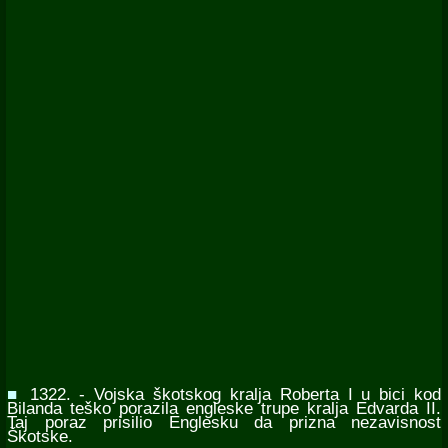
■
1322. - Vojska škotskog kralja Roberta I u bici kod
Bilanda teško porazila engleske trupe kralja Edvarda II.
Taj poraz prisilio Englesku da prizna nezavisnost
Škotske.