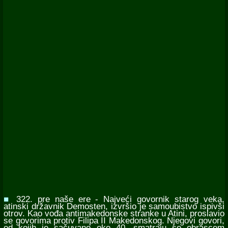
■
322. pre naše ere - Najveći govornik starog veka,
atinski državnik Demosten, izvršio je samoubistvo ispivši
otrov. Kao vođa antimakedonske stranke u Atini, proslavio
se govorima protiv Filipa II Makedonskog. Njegovi govori,
od kojih je sačuvano oko 40, smatraju se obrascem