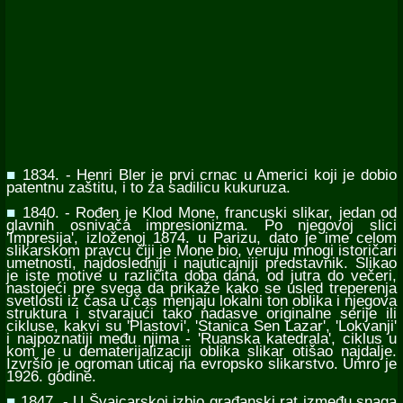
■
1834. - Henri Bler je prvi crnac u Americi koji je dobio
patentnu zaštitu, i to za sadilicu kukuruza.
■
1840. - Rođen je Klod Mone, francuski slikar, jedan od
glavnih osnivača impresionizma. Po njegovoj slici
'Impresija', izloženoj 1874. u Parizu, dato je ime celom
slikarskom pravcu čiji je Mone bio, veruju mnogi istoričari
umetnosti, najdosledniji i najuticajniji predstavnik. Slikao
je iste motive u različita doba dana, od jutra do večeri,
nastojeći pre svega da prikaže kako se usled treperenja
svetlosti iz časa u čas menjaju lokalni ton oblika i njegova
struktura i stvarajući tako nadasve originalne serije ili
cikluse, kakvi su 'Plastovi', 'Stanica Sen Lazar', 'Lokvanji'
i najpoznatiji među njima - 'Ruanska katedrala', ciklus u
kom je u dematerijalizaciji oblika slikar otišao najdalje.
Izvršio je ogroman uticaj na evropsko slikarstvo. Umro je
1926. godine.
■
1847. - U Švajcarskoj izbio građanski rat između snaga