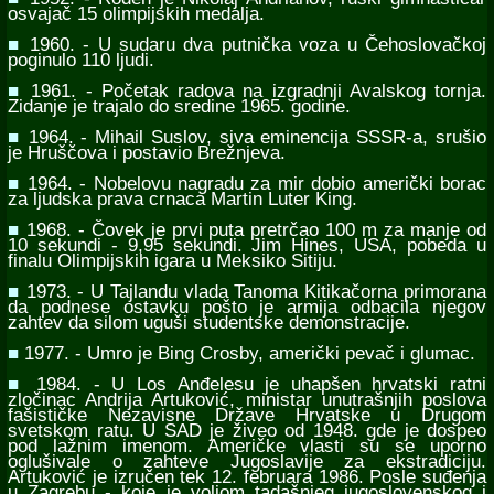
osvajač 15 olimpijskih medalja.
■
1960. - U sudaru dva putnička voza u Čehoslovačkoj
poginulo 110 ljudi.
■
1961. - Početak radova na izgradnji Avalskog tornja.
Zidanje je trajalo do sredine 1965. godine.
■
1964. - Mihail Suslov, siva eminencija SSSR-a, srušio
je Hruščova i postavio Brežnjeva.
■
1964. - Nobelovu nagradu za mir dobio američki borac
za ljudska prava crnaca Martin Luter King.
■
1968. - Čovek je prvi puta pretrčao 100 m za manje od
10 sekundi - 9,95 sekundi. Jim Hines, USA, pobeda u
finalu Olimpijskih igara u Meksiko Sitiju.
■
1973. - U Tajlandu vlada Tanoma Kitikačorna primorana
da podnese ostavku pošto je armija odbacila njegov
zahtev da silom uguši studentske demonstracije.
■
1977. - Umro je Bing Crosby, američki pevač i glumac.
■
1984. - U Los Anđelesu je uhapšen hrvatski ratni
zločinac Andrija Artuković, ministar unutrašnjih poslova
fašističke Nezavisne Države Hrvatske u Drugom
svetskom ratu. U SAD je živeo od 1948. gde je dospeo
pod lažnim imenom. Američke vlasti su se uporno
oglušivale o zahteve Jugoslavije za ekstradiciju.
Artuković je izručen tek 12. februara 1986. Posle suđenja
u Zagrebu - koje je voljom tadašnjeg jugoslovenskog i