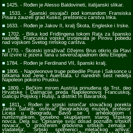
■
1425. - Rođen je Alesso Baldovineti, italijanski slikar.
■
1533. - Španski osvajači pod komandom Fransiska
Pisara zauzeli grad Kusko, prestonicu carstva Inka.
■
1633. - Rođen je Jakov II, kralj Škota, Engleske i Irske.
■
1702. - Bitka kod Fridlingena tokom Rata za špansko
nasleđe. Francuska vojska izvojevala je Pirovu pobedu
nad vojskom Svetog rimskog carstva.
■
1770. - Škotski istraživač Džejms Brus otkrio da Plavi
Nil izvire iz jezera Tana u severozapadnom delu Etiopije.
■
1784. - Rođen je Ferdinand VII, španski kralj.
■
1806. - Napoleonove trupe pobedile Pruse i Saksonce u
bitkama kod Jene i Auerštata. U narednih šest nedelja
Napoleon pokorio Prusku.
■
1809. - Bečkim mirom Austrija prinuđena da Trst, deo
Hrvatske i Dalmacije preda Napoleonovoj Francuskoj,
Galiciju Poljskoj i Rusiji, a distrikt In Bavarskoj.
■
1811. - Rođen je srpski istoričar slovačkog porekla
Janko Šafarik, osnivač Beogradskog muzeja, profesor
Liceja u Beogradu. Bavio se i arheologijom i
numizmatikom, posebno skupljanjem starog srpskog
novca. Dela su: 'Opisanije sviju dosad poznatih srbskih
novaca', 'O priloženim grbovima srbskih zemalja i
vladatelja', 'Srbski spomenici mletačkog arhiva',