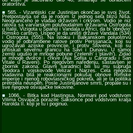
oratorstva.
■
565. - Vizantijski car Justinijan okončao je svoj život.
Pretpostavlja se da je rodom iz jednog sela blizu Niša.
Neograničeno je vladao državom i crkvom. Vodio je niz
ratova sa varvarskim polufeudalnim državama Ostrogota
u Italiji, Vizigota u Španiji i Vandala u Africi, da bi 'obnovio'
Rimsko carstvo. Uspeo je da uništi države Vandala (534)
i Ostrogota (555). Na istoku i Balkanskom poluostrvu
vodio je odbrambene ratove protiv Persijanaca, koji su
ugrožavali azijske provincije, i protiv Slovena, koji su
pritiskali severnu granicu na Savi i Dunavu. U samoj
zemlji ugušio je mnoge pobune ('zelenih' i 'plavih'). Zidao
je mnoge dvorce i crkve (Aja Sofija u Carigradu i San
Vitale u Raveni). Po njegovom naređenju, sastavljen je
zbornik zakona. Glavni saradnici bili su mu supruga
Teodora i vojskovođe Velizar i Narzes. Cela njegova
vladavina bila je reakcionarni pokušaj obnove Rimske
imperije i njenog robovlasničkog pokreta, ali je ta politika
pretrpela neuspeh. Posle Justinijanove smrti, propale su i
sve njegove osvajačke tekovine.
■
1066. - Bitka kod Hastingsa, Normani pod vodstvom
Vilima Osvajača porazile Saksonce pod vodstvom kralja
Harolda II. koji je tu i poginuo.