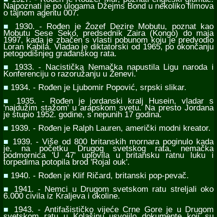
Najpoznati je po ulogama Džejms Bond u nekoliko filmova
o tajnom agentu 007.
■
1930. - Rođen je Žozef Dezire Mobutu, poznat kao
Mobutu Sese Seko, predsednik Zaira (Kongo) do maja
1997, kada je zbačen s vlasti pobunom koju je predvodio
Loran Kabila. Vladao je diktatorski od 1965, po okončanju
petogodišnjeg građanskog rata.
■
1933. - Nacistička Nemačka napustila Ligu naroda i
Konferenciju o razoružanju u Ženevi.
■
1934. - Rođen je Ljubomir Popović, srpski slikar.
■
1935. - Rođen je jordanski kralj Husein, vladar s
'najdužim stažom' u arapskom svetu. Na presto Jordana
je stupio 1952. godine, s nepunih 17 godina.
■
1939. - Rođen je Ralph Lauren, američki modni kreator.
■
1939. - Više od 800 britanskih mornara poginulo kada
je, na početku Drugog svetskog rata, nemačka
podmornica 'U 47' uplovila u britansku ratnu luku i
torpedima potopila brod 'Rojal ouk'.
■
1940. - Rođen je Klif Ričard, britanski pop-pevač.
■
1941. - Nemci u Drugom svetskom ratu streljali oko
6.000 civila iz Kraljeva i okoline.
■
1943. - Antifašističko vijeće Crne Gore je u Drugom
svetskom ratu u Kolašinu usvojilo dokumente koji su