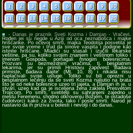
■
- Danas je praznik Sveti Kozma i Damjan - Vračevi.
Rođen jei su negde u Aziji od oca neznabošca i majke
hrišćanke. Po očevoj smrti, majka Teodotija posvetila je
sve svoje vreme i trud da sinove vaspita i podigne kao
istinite hrišćane. Mladići su stasali i izučili lekarske
veštine, pa su, koliko svojim znanjem i veštinom toliko i
imenom Gospoda, pomagali mnogim bolesnicima.
Prozvani su bezmezdnim vračima, tj. besplatnim
lekarima, jer su primili Hristovu zapovest 'Badava
primiste, badava dajite' (Mt. 10, 8) i nikada nisu
naplaćivali svoje usluge. Toliko su bili oprezni u
besplatnom lečenju da se sveti Kozma naljutio na brata
što je od neke bolesnice uzeo tri jajeta, a Damjan ih je, u
stvari, uzeo kad ga je isceljena žena zaklela Presvetom
Trojicom. Po smrti, svetitelji su sahranjeni zajedno u
mestu Feremenu, shodno otkrovenju Božjem, te ostadoše
čudotvorci kako za života, tako i posle smrti. Narod je
nastavio da ih priziva u bolesti i nevolji i do danas.