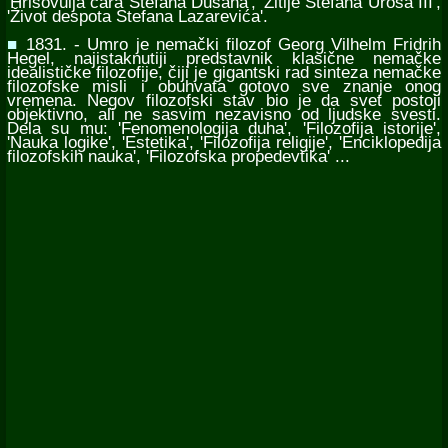
'Hrisovulja cara Stefana Dušana', 'Žitije Stefana Uroša III',
'Život despota Stefana Lazarevića'.
■
1831. - Umro je nemački filozof Georg Vilhelm Fridrih
Hegel, najistaknutiji predstavnik klasične nemačke
idealističke filozofije, čiji je gigantski rad sinteza nemačke
filozofske misli i obuhvata gotovo sve znanje onog
vremena. Negov filozofski stav bio je da svet postoji
objektivno, ali ne sasvim nezavisno od ljudske svesti.
Dela su mu: 'Fenomenologija duha', 'Filozofija istorije',
'Nauka logike', 'Estetika', 'Filozofija religije', 'Enciklopedija
filozofskih nauka', 'Filozofska propedevtika' ...