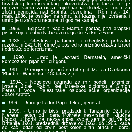
hrvatskog komunističkog rukovodstva bilo farsa, jer je
optužen samo za neka pojedinačna zlodela, ali ne i za
zločin genocida nad Srbima, Jevrejima i Romima - 14.
maja 1986. je osuđen na smrt, ali kazna nije izvršena i
umro je u zatvoru nepune tri godine kasnije.
■
1988. - Egipćanin Nagib Mahfuz postao prvi arapski
pisac koji je dobio Nobelovu nagradu za književnost.
■
1988. - Palestinski parlament u izbeglištvu prihvatio
rezoluciju 242 UN, čime je posredno priznao državu Izrael
i odrekao se terorizma.
■
1990. - Umro je Leonard Bernstein, američki
kompozitor, pijanist i dirigent.
■
1991. - Premijerno je pušten hit spot Majkla Džeksona
'Black or White' na FOX televiziji.
■
1994. - Nobelovu nagradu za mir podelili premijer
Izraela Jicak Rabin, šef izraelske diplomatije Šimon
Peres i vođa Palestinske oslobodilačke organizacije
Jaser Arafat.
■
1996. - Umro je Isidor Papo, lekar, general.
■
1999. - Umro je bivši predsednik Tanzanije Džulijus
Njerere, jedan od lidera Pokreta nesvrstanih, ključna
ličnost u borbi za nezavisnost svoje zemlje od Velike
Britanije 1961, predsednik države od 1962. do 1985. kada
se kao jedan od prvih post-kolonijalnih afričkih lidera,
dobrovoljno povukao sa vlasti.