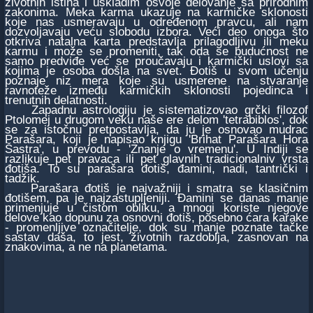
životnih istina i uskladim osvoje delovanje sa prirodnim
zakonima. Meka karma ukazuje na karmičke sklonosti
koje nas usmeravaju u određenom pravcu, ali nam
dozvoljavaju veću slobodu izbora. Veći deo onoga što
otkriva natalna karta predstavlja prilagodljivu ili meku
karmu i može se promeniti, tak oda se budućnost ne
samo predviđe već se proučavaju i karmički uslovi sa
kojima je osoba došla na svet. Đotiš u svom učenju
poznaje niz mera koje su usmerene na stvaranje
ravnoteže između karmičkih sklonosti pojedinca i
trenutnih delatnosti.
Zapadnu astrologiju je sistematizovao grčki filozof
Ptolomej u drugom veku naše ere delom 'tetrabiblos', dok
se za istočnu pretpostavlja, da ju je osnovao mudrac
Parašara, koji je napisao knjigu 'Brihat Parašara Hora
Šastra', u prevodu - 'Znanje o vremenu'. U Indiji se
razlikuje pet pravaca ili pet glavnih tradicionalniv vrsta
đotiša. To su parašara đotiš, đamini, nadi, tantrički i
tadžik.
Parašara đotiš je najvažniji i smatra se klasičnim
đotišem, pa je najzastupljeniji. Đamini se danas manje
primenjuje u čistom obliku, a mnogi koriste njegove
delove kao dopunu za osnovni đotiš, posebno ćara karake
- promenljive označitelje, dok su manje poznate tačke
sastav daša, to jest, životnih razdoblja, zasnovan na
znakovima, a ne na planetama.