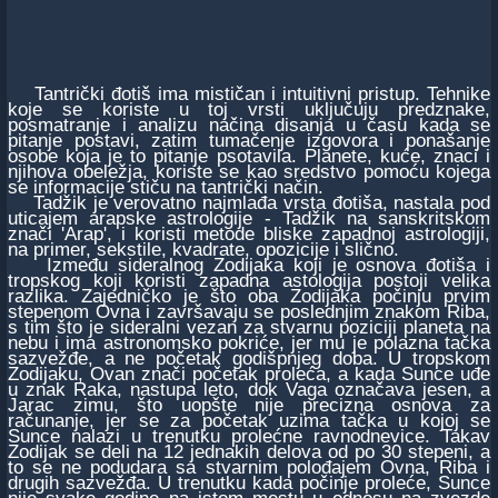
Tantrički đotiš ima mističan i intuitivni pristup. Tehnike
koje se koriste u toj vrsti uključuju predznake,
posmatranje i analizu načina disanja u času kada se
pitanje postavi, zatim tumačenje izgovora i ponašanje
osobe koja je to pitanje psotavila. Planete, kuće, znaci i
njihova obeležja, koriste se kao sredstvo pomoću kojega
se informacije stiču na tantrički način.
Tadžik je verovatno najmlađa vrsta đotiša, nastala pod
uticajem arapske astrologije - Tadžik na sanskritskom
znači 'Arap', i koristi metode bliske zapadnoj astrologiji,
na primer, sekstile, kvadrate, opozicije i slično.
Između sideralnog Zodijaka koji je osnova đotiša i
tropskog koji koristi zapadna astologija postoji velika
razlika. Zajedničko je što oba Zodijaka počinju prvim
stepenom Ovna i završavaju se poslednjim znakom Riba,
s tim što je sideralni vezan za stvarnu poziciji planeta na
nebu i ima astronomsko pokriće, jer mu je polazna tačka
sazvežđe, a ne početak godišpnjeg doba. U tropskom
Zodijaku, Ovan znači početak proleća, a kada Sunce uđe
u znak Raka, nastupa leto, dok Vaga označava jesen, a
Jarac zimu, što uopšte nije precizna osnova za
računanje, jer se za početak uzima tačka u kojoj se
Sunce nalazi u trenutku prolećne ravnodnevice. Takav
Zodijak se deli na 12 jednakih delova od po 30 stepeni, a
to se ne podudara sa stvarnim polođajem Ovna, Riba i
drugih sazvežđa. U trenutku kada počinje proleće, Sunce
nije svake godine na istom mestu u odnosu na zvezde