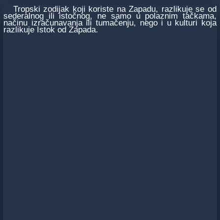
Tropski zodijak koji koriste na Zapadu, razlikuje se od
sederalnog ili istočnog, ne samo u polaznim tačkama,
načinu izračunavanja ili tumačenju, nego i u kulturi koja
razlikuje Istok od Zapada.