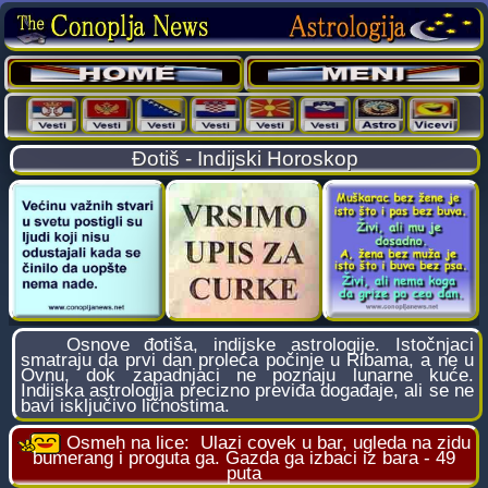
Đotiš - Indijski Horoskop
Osnove đotiša, indijske astrologije. Istočnjaci
smatraju da prvi dan proleća počinje u Ribama, a ne u
Ovnu, dok zapadnjaci ne poznaju lunarne kuće.
Indijska astrologija precizno previđa događaje, ali se ne
bavi isključivo ličnostima.
Osmeh na lice:
Ulazi covek u bar, ugleda na zidu
bumerang i proguta ga. Gazda ga izbaci iz bara - 49
puta