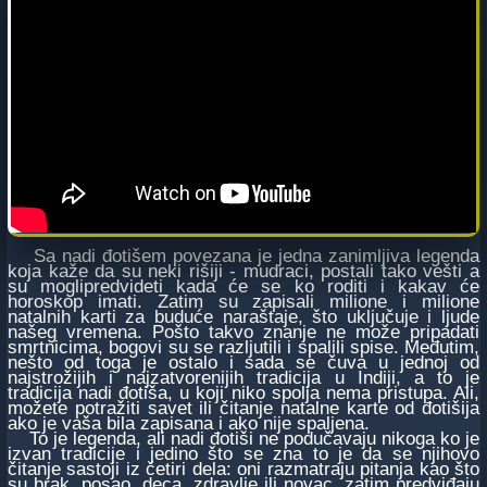
Sa nadi đotišem povezana je jedna zanimljiva legenda
koja kaže da su neki rišiji - mudraci, postali tako vešti a
su moglipredvideti kada će se ko roditi i kakav će
horoskop imati. Zatim su zapisali milione i milione
natalnih karti za buduće naraštaje, što uključuje i ljude
našeg vremena. Pošto takvo znanje ne može pripadati
smrtnicima, bogovi su se razljutili i spalili spise. Međutim,
nešto od toga je ostalo i sada se čuva u jednoj od
najstrožijih i najzatvorenijih tradicija u Indiji, a to je
tradicija nadi đotiša, u koji niko spolja nema pristupa. Ali,
možete potražiti savet ili čitanje natalne karte od đotišija
ako je vaša bila zapisana i ako nije spaljena.
To je legenda, ali nadi đotiši ne podučavaju nikoga ko je
izvan tradicije i jedino što se zna to je da se njihovo
čitanje sastoji iz četiri dela: oni razmatraju pitanja kao što
su brak, posao, deca, zdravlje ili novac, zatim predviđaju