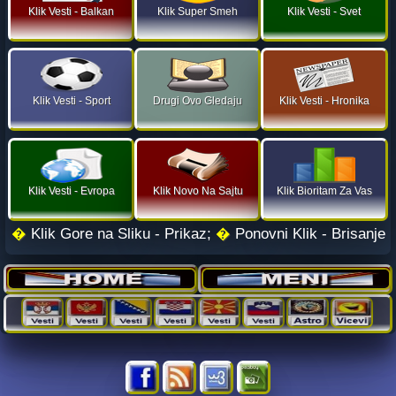
Klik Vesti - Balkan
Klik Super Smeh
Klik Vesti - Svet
Klik Vesti - Sport
Drugi Ovo Gledaju
Klik Vesti - Hronika
Klik Vesti - Evropa
Klik Novo Na Sajtu
Klik Bioritam Za Vas
�
Klik Gore na Sliku - Prikaz;
�
Ponovni Klik - Brisanje