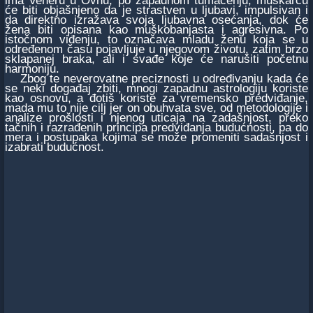
ima Veneru u Ovnu, po zapadnom tumačenju, muškarcu
će biti objašnjeno da je strastven u ljubavi, impulsivan i
da direktno izražava svoja ljubavna osećanja, dok će
žena biti opisana kao muškobanjasta i agresivna. Po
istočnom viđenju, to označava mladu ženu koja se u
određenom času pojavljuje u njegovom životu, zatim brzo
sklapanej braka, ali i svađe koje će narušiti početnu
harmoniju.
Zbog te neverovatne preciznosti u određivanju kada će
se neki događaj zbiti, mnogi zapadnu astrologiju koriste
kao osnovu, a đotiš koriste za vremensko predviđanje,
mada mu to nije cilj jer on obuhvata sve, od metodologije i
analize prošlosti i njenog uticaja na zadašnjost, preko
tačnih i razrađenih principa predviđanja budućnosti, pa do
mera i postupaka kojima se može promeniti sadašnjost i
izabrati budućnost.