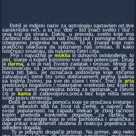
Đotiš je indijski naziv za astrologiju sastavljen od dve
sanskritske reči, a to su: 'đoti' - što značl svetlo i 'iša' -
onaj koji ga stvara. Dakle, u prevodu, svetlo koje ima
čarobnu moć da osvatli naš životni put i pomogne nam da
izbegnemo prepreke na njemu. To je znanje koje nam
praktično olakšava da spoznamo naš smisao, ili kako
istočnjaci smatraju, da ispunimo četiri cilja.
Prvi i najvažniji je
mokša
ili duhovno oslobođenje, to
jest, stanje u kojem koristimo sve naše potencijale. Drugi
je
darma
, a to je naš životni zadatak i smisao. Mnogi ga
poistovećuju sa profesionalnim dostignućima, ali to ne
mora biti tako, jer označava poštovanje koje stičemo
zahvaljujući tome što smo dobronamerni prema ljudima
sa kojima živimo, pa sve do slave i moći. Treći je
arta
predstavlja bogatstvo i materijalne vrednosti bez kojih bi
život bio samo neprekidna borba za opstanak, a četvrti
cilj je
kama
ili zadovoljstvo,sreća bez koje ništa nema
svoju pravu dimenziju.
Đotiš je astrologija pomoću koje se proučava kretanje i
uticaj nebeskih tela na život na Zemlji, a najveći deo
svoje popularnosti na zapadu stekao je zbog tačnosti
kojom predviđa konkretne događaje, za razliku od
zapadne astrologije koja je više psihološka i analitička i
daje prikaz karakternih osobina ili reakciju pojedinca na
određeni događaj.
To je potpuno drugačiji pristup. Na primer, ako neko