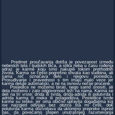
Predmet proučavanja đotiša je povezanost između
nebeskih tela i ljudskih bića, a slika neba u času rođenja
odraz je karme koju smo nakupili tokom prethodnih
života. Karma se često pogrešno shvata kao sudbina, ali
sama reč označava delo i njegovu posledicu.
Prosuđivanje i pravednost s tim imaju malo veze jer
karma deluje automatski, a ne na osnovu nečije procene.
Posledice ne možemo birati, nego samo snositi, ali
dela možemo i zato odgovornost leži na nama. Karma se
deli na tri vrste: drida ili tvrda, drida-adrida ili polutvrda i
adrida karma ili meka ili prilagodljiva. Posledice tvrde
karme su teške, jer oma obično upravlja događajima koj
ise naizgled odvijaju bez obzira šta mi činili, dok
polutvrda karma dozvoljava da uklonimo prepreke ispred
nas, da povećamo stepen unutrašnjeg razumevanja