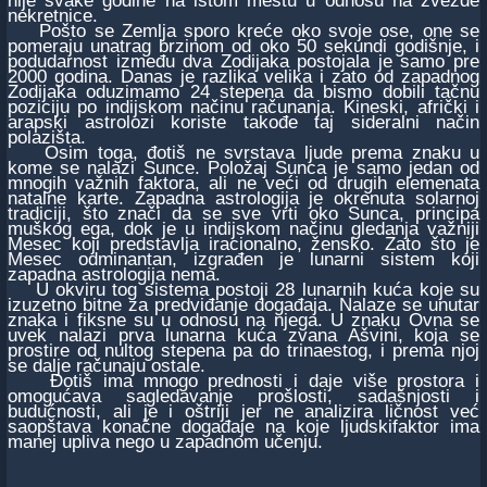
nekretnice.
Pošto se Zemlja sporo kreće oko svoje ose, one se
pomeraju unatrag brzinom od oko 50 sekundi godišnje, i
podudarnost između dva Zodijaka postojala je samo pre
2000 godina. Danas je razlika velika i zato od zapadnog
Zodijaka oduzimamo 24 stepena da bismo dobili tačnu
poziciju po indijskom načinu računanja. Kineski, afrički i
arapski astrolozi koriste takođe taj sideralni način
polazišta.
Osim toga, đotiš ne svrstava ljude prema znaku u
kome se nalazi Sunce. Položaj Sunca je samo jedan od
mnogih važnih faktora, ali ne veći od drugih elemenata
natalne karte. Zapadna astrologija je okrenuta solarnoj
tradiciji, što znači da se sve vrti oko Sunca, principa
muškog ega, dok je u indijskom načinu gledanja važniji
Mesec koji predstavlja iracionalno, žensko. Zato što je
Mesec odminantan, izgrađen je lunarni sistem koji
zapadna astrologija nema.
U okviru tog sistema postoji 28 lunarnih kuća koje su
izuzetno bitne za predviđanje događaja. Nalaze se unutar
znaka i fiksne su u odnosu na njega. U znaku Ovna se
uvek nalazi prva lunarna kuća zvana Ašvini, koja se
prostire od nultog stepena pa do trinaestog, i prema njoj
se dalje računaju ostale.
Đotiš ima mnogo prednosti i daje više prostora i
omogućava sagledavanje prošlosti, sadašnjosti i
budućnosti, ali je i oštriji jer ne analizira ličnost već
saopštava konačne događaje na koje ljudskifaktor ima
manej upliva nego u zapadnom učenju.