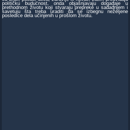
političku budućnost, onda objašnjavaju događaje u
prethodnom životu koji stvaraju prepreke u sadađnjem i
savetuju šta treba uraditi da se izbegnu neželjene
posledice dela učinjenih u prošlom životu.