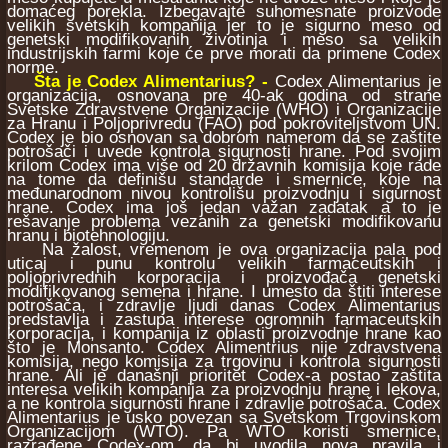
domaćeg porekla. Izbegavajte suhomesnate proizvode
velikih svetskih kompanija jer to je sigurno meso od
genetski modifikovanih životinja i meso sa velikih
industrijskih farmi koje će prve morati da primene Codex
norme.
Šta je Codex Alimentarius? -
Codex Alimentarius je
organizacija, osnovana pre 40-ak godina od strane
Svetske Zdravstvene Organizacije (WHO) i Organizacije
za Hranu i Poljoprivredu (FAO) pod pokroviteljstvom UN.
Codex je bio osnovan sa dobrom namerom da se zaštite
potrošači i uvede kontrola sigurnosti hrane. Pod svojim
krilom Codex ima više od 20 državnih komisija koje rade
na tome da definišu standarde i smernice, koje na
međunarodnom nivou kontrolišu proizvodnju i sigurnost
hrane. Codex ima još jedan važan zadatak a to je
rešavanje problema vezanih za genetski modifikovanu
hranu i biotehnologiju.
Na žalost, vremenom je ova organizacija pala pod
uticaj i punu kontrolu velikih farmaceutskih i
poljoprivrednih korporacija i proizvođača genetski
modifikovanog semena i hrane. I umesto da štiti interese
potrošača, i zdravlje ljudi danas Codex Alimentarius
predstavlja i zastupa interese ogromnih farmaceutskih
korporacija, i kompanija iz oblasti proizvodnje hrane kao
što je Monsanto. Codex Alimentrius nije zdravstvena
komisija, nego komisija za trgovinu i kontrola sigurnosti
hrane. Ali je današnji prioritet Codex-a postao zaštita
interesa velikih kompanija za proizvodnju hrane i lekova,
a ne kontrola sigurnosti hrane i zdravlje potrošača. Codex
Alimentarius je usko povezan sa Svetskom Trgovinskom
Organizacijom (WTO). Pa WTO koristi smernice,
razrađene Codex-om, da bi uvodila nova pravila i