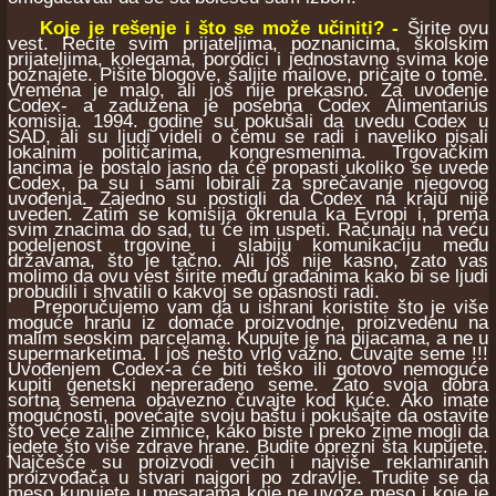
Koje je rešenje i što se može učiniti? -
Širite ovu
vest. Recite svim prijateljima, poznanicima, školskim
prijateljima, kolegama, porodici i jednostavno svima koje
poznajete. Pišite blogove, šaljite mailove, pričajte o tome.
Vremena je malo, ali još nije prekasno. Za uvođenje
Codex- a zadužena je posebna Codex Alimentarius
komisija. 1994. godine su pokušali da uvedu Codex u
SAD, ali su ljudi videli o čemu se radi i naveliko pisali
lokalnim političarima, kongresmenima. Trgovačkim
lancima je postalo jasno da će propasti ukoliko se uvede
Codex, pa su i sami lobirali za sprečavanje njegovog
uvođenja. Zajedno su postigli da Codex na kraju nije
uveden. Zatim se komisija okrenula ka Evropi i, prema
svim znacima do sad, tu će im uspeti. Računaju na veću
podeljenost trgovine i slabiju komunikaciju među
državama, što je tačno. Ali još nije kasno, zato vas
molimo da ovu vest širite među građanima kako bi se ljudi
probudili i shvatili o kakvoj se opasnosti radi.
Preporučujemo vam da u ishrani koristite što je više
moguće hranu iz domaće proizvodnje, proizvedenu na
malim seoskim parcelama. Kupujte je na pijacama, a ne u
supermarketima. I još nešto vrlo važno. Čuvajte seme !!!
Uvođenjem Codex-a će biti teško ili gotovo nemoguće
kupiti genetski neprerađeno seme. Zato svoja dobra
sortna semena obavezno čuvajte kod kuće. Ako imate
mogućnosti, povećajte svoju baštu i pokušajte da ostavite
što veće zalihe zimnice, kako biste i preko zime mogli da
jedete što više zdrave hrane. Budite oprezni šta kupujete.
Najčešće su proizvodi većih i najviše reklamiranih
proizvođača u stvari najgori po zdravlje. Trudite se da
meso kupujete u mesarama koje ne uvoze meso i koje je