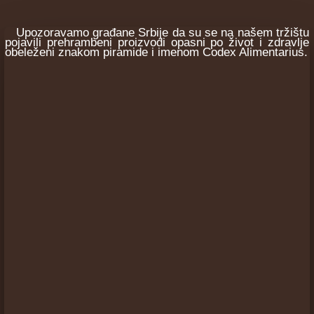
Upozoravamo građane Srbije da su se na našem tržištu
pojavili prehrambeni proizvodi opasni po život i zdravlje
obeleženi znakom piramide i imenom Codex Alimentarius.