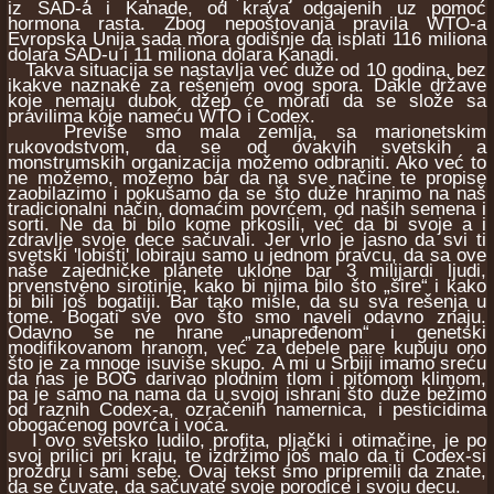
iz SAD-a i Kanade, od krava odgajenih uz pomoć
hormona rasta. Zbog nepoštovanja pravila WTO-a
Evropska Unija sada mora godišnje da isplati 116 miliona
dolara SAD-u i 11 miliona dolara Kanadi.
Takva situacija se nastavlja već duže od 10 godina, bez
ikakve naznake za rešenjem ovog spora. Dakle države
koje nemaju dubok džep će morati da se slože sa
pravilima koje nameću WTO i Codex.
Previše smo mala zemlja, sa marionetskim
rukovodstvom, da se od ovakvih svetskih a
monstrumskih organizacija možemo odbraniti. Ako već to
ne možemo, možemo bar da na sve načine te propise
zaobilazimo i pokušamo da se što duže hranimo na naš
tradicionalni način, domaćim povrćem, od naših semena i
sorti. Ne da bi bilo kome prkosili, već da bi svoje a i
zdravlje svoje dece sačuvali. Jer vrlo je jasno da svi ti
svetski 'lobisti' lobiraju samo u jednom pravcu, da sa ove
naše zajedničke planete uklone bar 3 milijardi ljudi,
prvenstveno sirotinje, kako bi njima bilo što „šire“ i kako
bi bili još bogatiji. Bar tako misle, da su sva rešenja u
tome. Bogati sve ovo što smo naveli odavno znaju.
Odavno se ne hrane „unapređenom“ i genetski
modifikovanom hranom, već za debele pare kupuju ono
što je za mnoge isuviše skupo. A mi u Srbiji imamo sreću
da nas je BOG darivao plodnim tlom i pitomom klimom,
pa je samo na nama da u svojoj ishrani što duže bežimo
od raznih Codex-a, ozračenih namernica, i pesticidima
obogaćenog povrća i voća.
I ovo svetsko ludilo, profita, pljački i otimačine, je po
svoj prilici pri kraju, te izdržimo još malo da ti Codex-si
proždru i sami sebe. Ovaj tekst smo pripremili da znate,
da se čuvate, da sačuvate svoje porodice i svoju decu.