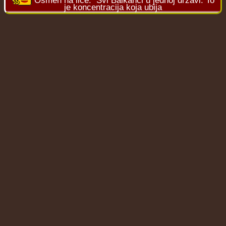
Osmeh na lice:
Svi Balkanci u jednoj državi. To
je koncentracija koja ubija