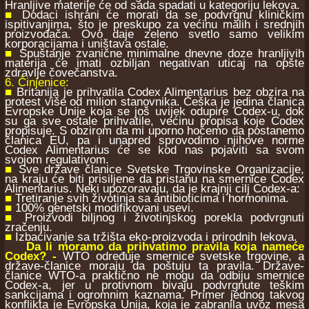
Hranljive materije će od sada spadati u kategoriju lekova.
■
Dodaci ishrani će morati da se podvrgnu kliničkim
ispitivanjima, što je preskupo za većinu malih i srednjih
proizvođača. Ovo daje zeleno svetlo samo velikim
korporacijama i uništava ostale.
■
Spuštanje zvanične minimalne dnevne doze hranljivih
materija će imati ozbiljan negativan uticaj na opšte
zdravlje čovečanstva.
6. Činjenice:
■
Britanija je prihvatila Codex Alimentarius bez obzira na
protest više od milion stanovnika. Češka je jedina članica
Evropske Unije koja se još uvijek odupire Codex-u, dok
su ga sve ostale prihvatile, većinu propisa koje Codex
propisuje. S obzirom da mi uporno hoćemo da postanemo
članica EU, pa i unapred sprovodimo njihove norme
Codex Alimentarius će se kod nas pojaviti sa svom
svojom regulativom.
■
Sve države članice Svetske Trgovinske Organizacije,
na kraju će biti prisiljene da pristanu na smernice Codex
Alimentarius. Neki upozoravaju, da je krajnji cilj Codex-a:
■
Tretiranje svih životinja sa antibioticima i hormonima.
■
100% genetski modifikovani usevi.
■
Proizvodi biljnog i životinjskog porekla podvrgnuti
zračenju.
■
Izbacivanje sa tržišta eko-proizvoda i prirodnih lekova.
Da li moramo da prihvatimo pravila koja nameće
Codex? -
WTO određuje smernice svetske trgovine, a
države-članice moraju da poštuju ta pravila. Države-
članice WTO-a praktično ne mogu da odbiju smernice
Codex-a, jer u protivnom bivaju podvrgnute teškim
sankcijama i ogromnim kaznama. Primer jednog takvog
konflikta je Evropska Unija, koja je zabranila uvoz mesa