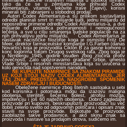
minimalne količine hranljivih materija u ljudskoj ishrani,
tako da će se u zemljama koje prihvate Codex
Alimentarius, vitamini, lekovite trave (čajevi), korisni
minerali biti zabranjeni u slobodnoj prodaji.
Autori Codex Alimentarius-a su prilikom sastavljanja
odredbi planirali smrt tri milijarde ljudi, jednu milijardu od
neposredne primene odredbi Codex Alimentarius-a, a dve
milijarde od posledica pothranjenosti i nemogućnosti
lečenja, a sve u cilju smanjenja ljudske populacije na za
njih prihvatljivu jednu milijardu. Codex Alimentarius je
nastavak nacističke filozofije koga je osmislio Fritz De
Meer, direktor farmaceutske kompanije I.G.Farben (danas
Novartis) koja je proizvodila Ciklon B za gasne komore u
konc logorima tokom Drugog svetskog rata. Zbog toga je
u Nirnbergu 1945. godine osuđen zbog zločina protiv
čovečnosti. Zato upozoravamo građane Srbije, umesto
Vlade Srbije i resornih ministarstava koja su uvučena u
kolo genocida nad sopstvenim narodom.
NE KUPUJTE NAMIRNICE SA ZNAKOM PIRAMIDE
UZ KOJI STOJI NAZIV CODEX ALIMENTARIUS, JER
TAJ ZNAK PREDSTAVLJA NADGROBNI SPOMENIK
NAŠEM ZDRAVLJU I BUDUĆNOSTI.
Obeležene namirnice zbog štetnih sastojaka u sebi
kod korisnika i potomaka mogu da izazovu maligna
oboljenja, sterilitet, šećernu bolest, atrofiju mozga,
impotenciju i još 60 najtežih oboljenja. Dobro zagledajte
proizvode pri kupovini, beskrupulozni proizvođači su već
dobili zeleno svetlo od odgovornih političara i opisani znak
stavili na svoje proizvode. Bojkotujte te proizvode,
zaobilazite takve prodavnice, a ako skinu znak sa
proizvoda i nastave sa prodajom otrova, sudićemo im.