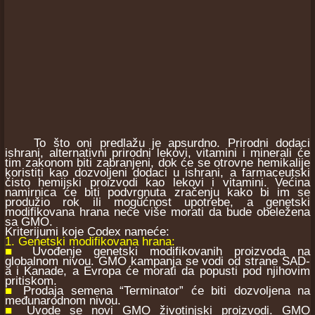
To što oni predlažu je apsurdno. Prirodni dodaci
ishrani, alternativni prirodni lekovi, vitamini i minerali će
tim zakonom biti zabranjeni, dok će se otrovne hemikalije
koristiti kao dozvoljeni dodaci u ishrani, a farmaceutski
čisto hemijski proizvodi kao lekovi i vitamini. Većina
namirnica će biti podvrgnuta zračenju kako bi im se
produžio rok ili mogućnost upotrebe, a genetski
modifikovana hrana neće više morati da bude obeležena
sa GMO.
Kriterijumi koje Codex nameće:
1. Genetski modifikovana hrana:
■
Uvođenje genetski modifikovanih proizvoda na
globalnom nivou. GMO kampanja se vodi od strane SAD-
a i Kanade, a Evropa će morati da popusti pod njihovim
pritiskom.
■
Prodaja semena “Terminator” će biti dozvoljena na
međunarodnom nivou.
■
Uvode se novi GMO životinjski proizvodi. GMO