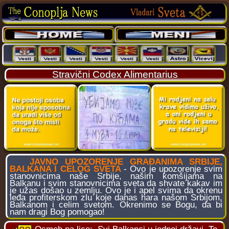
Stravični Codex Alimentarius
JAVNO UPOZORENJE GRAĐANIMA SRBIJE,
BALKANA I CELOG SVETA
- Ovo je upozorenje svim
stanovnicima naše Srbije, našim komšijama na
Balkanu i svim stanovnicima sveta da shvate kakav im
je užas došao u zemlju. Ovo je i apel svima da okrenu
leđa profiterskom zlu koje danas hara našom Srbijom,
Balkanom i celim svetom. Okrenimo se Bogu, da bi
nam dragi Bog pomogao!