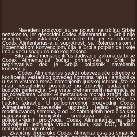
Navedeni proizvodi su se pojavili na tržištu Srbije
nezakonito, jer genocidni Codex Alimentarius u Srbiji nije
usvojen, nije 'usklađen', niti može biti, jer su odredbe
Codex Alimentarius-a u suprotnosti sa Roterdamskom i
Kopenhaškom konvencijom, čija je Srbija potpisnica i koje
imaju veću snagu od bilo kog zakona.
Bilo kakvo menjanje ili 'usklađivanje' zakona da bi se
Codex Alimentarius počeo primenjivati u Srbiji je
neprihvatljivo dok je Srbija potpisnik navedenih
konvencija.
Codex Alimentarius sadrži obavezujuće odredbe o
korišćenju veštačkog goveđeg hormona rasta i antibiotika
u svim vrstama mesa namenjenih ljudskoj ishrani, što će
imati nesagledive posledice po zdravlje sadašnjih i
budućih generacija. Sve vrste prehrambenih namirnica se
po odredbama Codex Alimentarius-a moraju zračiti da bi
duže trajale, a ne postoje bezbedne doze zračenja za
ljudsko zdravlje. U poljoprivrednoj proizvodnji Codex
Alimentarius obavezuje upotrebu jedino genetski
modifikovanog semena, a od 12 zabranjenih herbicida kao
najopasnijih hemijskih sredstava za zaštitu
poljoprivrednih proizvoda, Codex Alimentarius na listu
dozvoljenih jedinjenja vraća sedam, kao DDT, lindan,
malation i druge otrove.
Zvanične preporuke Codex Alimentarius-a su smanjile