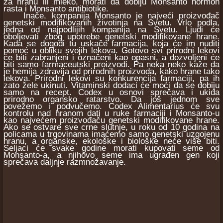
za hranu ili mleko, morati da dobiju Monsanto hormon
rasta i Monsanto antibiotike.
Inače, kompanija Monsanto je najveći proizvođač
genetski modifikovanih životinja na Svetu. Vrlo podla,
jedna od najpodlijih kompanija na Svetu. Ljudi će
oboljevati zbog upotrebe genetski modifikovane hrane.
Kada se dogodi tu uskače farmacija, koja će im nuditi
pomoć u obliku svojih lekova. Gotovo svi prirodni lekovi
će biti zabranjeni i označeni kao opasni, a dozvoljeni će
biti samo farmaceutski proizvodi. Pa neka neko kaže da
je hemija zdravija od prirodnih proizvoda, kako hrane tako
lekova. Prirodni lekovi su konkurencija farmaciji, pa ih
zato žele ukinuti. Vitaminski dodaci će moći da se dobiju
samo na recept. Codex u osnovi sprečava i ukida
prirodno organsko ratarstvo. Da još jednom sve
povežemo i podvučemo. Codex Alimentarius će svu
kontrolu nad hranom dati u ruke farmaciji i Monsanto-u
kao najvećem proizvođaču genetski modifikovane hrane.
Ako se ostvare sve crne slutnje, u roku od 10 godina na
policama u trgovinama imaćemo samo genetski uzgojenu
hranu, a organske, ekološke i biološke neće više biti.
Seljaci će svake godine morati kupovati seme od
Monsanto-a, a njihovo seme ima ugrađen gen koji
sprečava daljnje razmnožavanje.