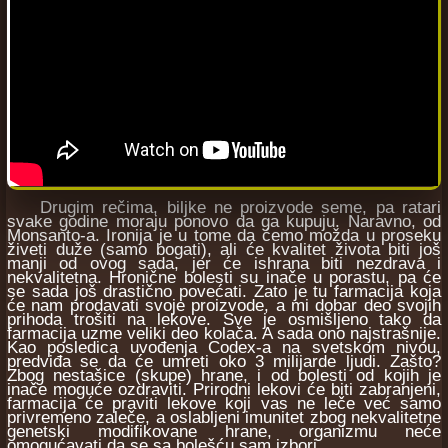
Drugim rečima, biljke ne proizvode seme, pa ratari
svake godine moraju ponovo da ga kupuju. Naravno, od
Monsanto-a. Ironija je u tome da ćemo možda u proseku
živeti duže (samo bogati), ali će kvalitet života biti još
manji od ovog sada, jer će ishrana biti nezdrava i
nekvalitetna. Hronične bolesti su inače u porastu, pa će
se sada još drastično povećati. Zato je tu farmacija koja
će nam prodavati svoje proizvode, a mi dobar deo svojih
prihoda trošiti na lekove. Sve je osmišljeno tako da
farmacija uzme veliki deo kolača. A sada ono najstrašnije.
Kao posledica uvođenja Codex-a na svetskom nivou,
predviđa se da će umreti oko 3 milijarde ljudi. Zašto?
Zbog nestašice (skupe) hrane, i od bolesti od kojih je
inače moguće ozdraviti. Prirodni lekovi će biti zabranjeni,
farmacija će praviti lekove koji vas ne leče već samo
privremeno zaleče, a oslabljeni imunitet zbog nekvalitetne
genetski modifikovane hrane, organizmu neće
omogućavati da se sa bolešću sam izbori.