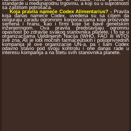
standarde u međunarodnu trgovinu, a koji su u suprotnosti
sa zaštitom potrošača.
Koja pravila nameće Codex Alimentarius? -
Pravila
koja danas nameće Codex, uvedena su sa ciljem da
osiguraju zaradu ogromnim korporacijama koje proizvode
semena i hranu, kao i firmi koje se bave genetskim
inženjeringom. Ova pravila predstavljaju ogromnu
opasnost po zdravlje svakog stanovnika planete, i to se u
organizacijama Ujedinjenih Nacija (WHO, FAO ili WTO)
sve zna. Ali je lobi moćnih farmaceutskih i poljoprivrednih
kompanija je ove organizacije UN-a, pa i sam Codex
odavno stavio pod svoju kontrolu i one danas rade u
interesu kompanija a na štetu svih stanovnika planete.