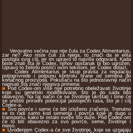
Verovatno većina nas nije čula za Codex Alimentarius,
zar ne? Ako niste čuli za njega, to znači da je elita
postigla svoj cilj, jer im upravo to najviše odgovara. Kada
biste znali šta je Codex, njihov opstanak bi bio ugrožen.
Upravo to želimo postići ovim tekstom, jer Codex dolazi.
Codex Alimentarius je skup pravila za regulaciju
poljoprivrede i potpunu kontrolu hrane od semena do
konačnog proizvoda. Pokušaću na što jednostavniji način
napisati šta znači njegova primena:
■
Pod Codex-om više nije potrebno obeležavati životinje
koje su genetski modifikovane, što je do sada bilo
obavezno. Na taj način će se životinje ukrštati i time će
se uništiti prirodni potencijal postojećih rasa, što je i cilj
Codex-a.
■
Svo povrće i seme će biti izloženo zračenju. Trenutno
se to radi samo kod semenja i povrća koje je dugo u
transportu, kako bi ostalo sveže što duže. Pod Codex-om
će to biti obavezno za svo povrće, seme, životinje i
meso.
■
Uvođenjem Codex-a će sve životinje, koje se uzgajaju