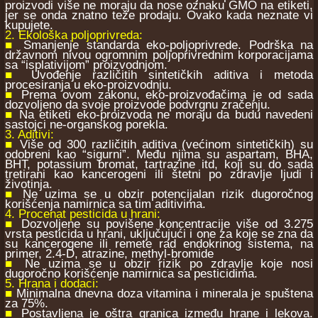
proizvodi više ne moraju da nose oznaku GMO na etiketi,
jer se onda znatno teže prodaju. Ovako kada neznate vi
kupujete.
2. Ekološka poljoprivreda:
■
Smanjenje standarda eko-poljoprivrede. Podrška na
državnom nivou ogromnim poljoprivrednim korporacijama
sa “isplativijom” proizvodnjom.
■
Uvođenje različitih sintetičkih aditiva i metoda
procesiranja u eko-proizvodnju.
■
Prema ovom zakonu, eko-proizvođačima je od sada
dozvoljeno da svoje proizvode podvrgnu zračenju.
■
Na etiketi eko-proizvoda ne moraju da budu navedeni
sastojci ne-organskog porekla.
3. Aditivi:
■
Više od 300 različitih aditiva (većinom sintetičkih) su
odobreni kao “sigurni”. Među njima su aspartam, BHA,
BHT, potassium bromat, tartrazine itd, koji su do sada
tretirani kao kancerogeni ili štetni po zdravlje ljudi i
životinja.
■
Ne uzima se u obzir potencijalan rizik dugoročnog
korišćenja namirnica sa tim aditivima.
4. Procenat pesticida u hrani:
■
Dozvoljene su povišene koncentracije više od 3.275
vrsta pesticida u hrani, uključujući i one za koje se zna da
su kancerogene ili remete rad endokrinog sistema, na
primer, 2.4-D, atrazine, methyl-bromide
■
Ne uzima se u obzir rizik po zdravlje koje nosi
dugoročno korišćenje namirnica sa pesticidima.
5. Hrana i dodaci:
■
Minimalna dnevna doza vitamina i minerala je spuštena
za 75%.
■
Postavljena je oštra granica između hrane i lekova.