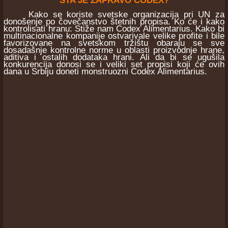
ŠTA JE ZAPRAVO CODEX?
Kako se koriste svetske organizacija pri UN za
donošenje po čovečanstvo štetnih propisa. Ko će i kako
kontrolisati hranu: Stiže nam Codex Alimentarius. Kako bi
multinacionalne kompanije ostvarivale velike profite i bile
favorizovane na svetskom tržištu obaraju se sve
dosadašnje kontrolne norme u oblasti proizvodnje hrane,
aditiva i ostalih dodataka hrani. Ali da bi se ugušila
konkurencija donosi se i veliki set propisi koji će ovih
dana u Srbiju doneti monstruozni Codex Alimentarius.