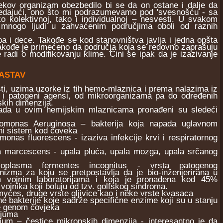
ov organizam obezbedilo bi se da on ostane i dalje da
 gledajući, ono što mi podrazumevamo pod 'svesnošću - sa
kolektivnoj, tako i individualnoj – nesvesti. U svakom
 mnogo ljudi u zahvaćenim područjima oboli od raznih
 i dece. Takođe se kod stanovništva javlja i jedna opšta
 Takođe je primećeno da područja koja se redovno zaprašuju
radi o modifikovanju klime. Čini se ipak da je izazivanje
SASTAV
i, uzima uzorke iz tih hemo-mlaznica i prema nalazima iz
ški i patogeni agensi, od mikroorganizama pa do određenih
skih dimenzija.
u ovim hemijskim mlaznicama pronađeni su sledeći
monas Aeruginosa – bakterija koja napada uglavnom
rni sistem kod čoveka
nas fluorescens - izaziva infekcije krvi i respiratornog
a marcescens - upala pluća, upala mozga, upala srčanog
lasma fermentes incognitus - vrsta patogenog
nizma za koju se pretpostavlja da je bio-inženjerirana u
m vojnim laboratorijama i koja je pronađena kod 45%
vojnika koji boluju od tzv. golfskog sindroma.
yces, druge vrste gljivice kao i neke vrste kvasaca
e bakterije koje sadrže specifične enzime koji su u stanju
e genom čovjeka
ijuma
jum – čestice mikronskih dimenzija - interesantno je da