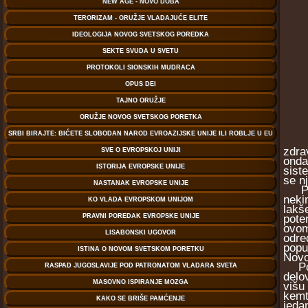
zdra
onda
sist
se n
Post
neki
lakš
pote
ovom
odre
popu
Novo
Post
delo
višu
kemt
jeda