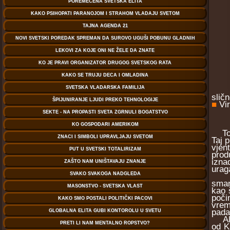
slič
■
Vi
Toko
Taj 
vjen
prod
izna
uraga
Zase
sman
kao 
poči
vrem
pada
Albe
od K