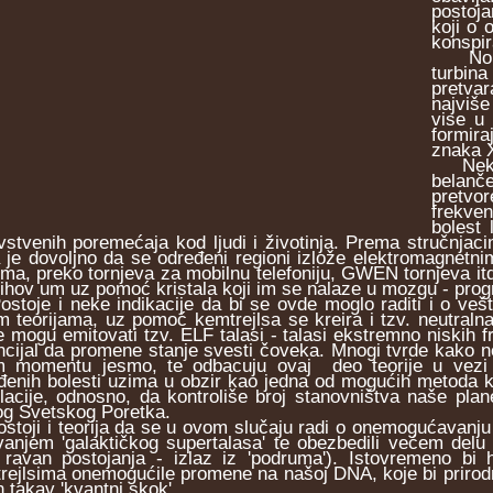
postoja
koji o 
konspir
Normal
turbina
pretvar
najviše
vise u
formira
znaka X
Neki st
belanč
pretv
frekve
bolest 
vstvenih poremećaja kod ljudi i životinja. Prema stručnjaci
 je dovoljno da se određeni regioni izlože elektromagnetni
ema, preko tornjeva za mobilnu telefoniju, GWEN tornjeva itd. 
jihov um uz pomoć kristala koji im se nalaze u mozgu - prog
oje i neke indikacije da bi se ovde moglo raditi i o ve
m teorijama, uz pomoć kemtrejlsa se kreira i tzv. neutraln
e mogu emitovati tzv. ELF talasi - talasi ekstremno niskih f
ncijal da promene stanje svesti čoveka. Mnogi tvrde kako n
 momentu jesmo, te odbacuju ovaj deo teorije u vezi 
đenih bolesti uzima u obzir kao jedna od mogućih metoda ko
lacije, odnosno, da kontroliše broj stanovništva naše plane
g Svetskog Poretka.
oji i teorija da se u ovom slučaju radi o onemogućavanju o
vanjem 'galaktičkog supertalasa' te obezbedili većem del
 ravan postojanja - izlaz iz 'podruma'). Istovremeno bi
rejlsima onemogućile promene na našoj DNA, koje bi prirodn
n takav 'kvantni skok'.