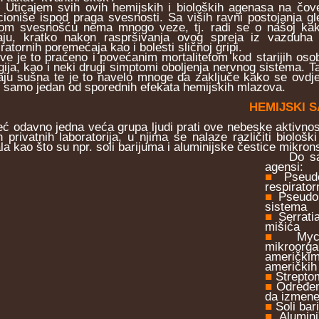
ajem svih ovih hemijskih i bioloških agenasa na čovek
cioniše ispod praga svesnosti. Sa viših ravni postojanja
om svesnošću nema mnogo veze, tj. radi se o našoj kako 
aju, kratko nakon raspršivanja ovog spreja iz vazduha
ratornih poremećaja kao i bolesti sličnoj gripi.
je to praćeno i povećanim mortalitetom kod starijih osoba
rgija, kao i neki drugi simptomi oboljenja nervnog sistema.
aju sušna te je to navelo mnoge da zaključe kako se ovdje 
 samo jedan od sporednih efekata hemijskih mlazova.
HEMIJSKI 
odavno jedna veća grupa ljudi prati ove nebeske aktivnost
h privatnih laboratorija, u njima se nalaze različiti biolo
la kao što su npr. soli barijuma i aluminijske čestice mikron
Do sada 
agensi:
■
Pseudo
respirato
■
Pseudomo
sistema
■
Serrati
mišića
■
Mycop
mikroorga
američki
američkih 
■
Streptom
■
Određen
da izmen
■
Soli bar
■
Alumini