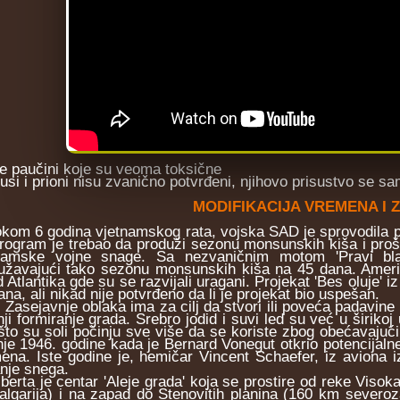
ne paučini koje su veoma toksične
rusi i prioni nisu zvanično potvrđeni, njihovo prisustvo se 
MODIFIKACIJA VREMENA I
m 6 godina vjetnamskog rata, vojska SAD je sprovodila p
program je trebao da produži sezonu monsunskih kiša i pr
tamske vojne snage. Sa nezvaničnim motom 'Pravi blat
užavajući tako sezonu monsunskih kiša na 45 dana. Američ
d Atlantika gde su se razvijali uragani. Projekat 'Bes oluje' 
na, ali nikad nije potvrđeno da li je projekat bio uspešan.
javnje oblaka ima za cilj da stvori ili poveća padavine kao š
ji formiranje grada. Srebro jodid i suvi led su već u širikoj
što su soli počinju sve više da se koriste zbog obećavajućih 
nje 1946. godine kada je Bernard Vonegut otkrio potencijaln
ena. Iste godine je, hemičar Vincent Schaefer, iz aviona i
nje snega.
rta je centar 'Aleje grada' koja se prostire od reke Viso
algarija) i na zapad do Stenovitih planina (160 km severoza