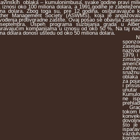
javinskih oblaka – kumulonimbusa, svake godine pravi mili
a iznosi oko 100 miliona dolara, a 1991.godine je zabeležen
ona dolara. Zbog toga su, pre 12 godina, osiguravajuće
her Management Society (ASWMS), koja je angažovala 
vođenja protivgradne zaštite. Ovaj posao se obavlja zasejava
septembra. Uspeh programa suzbijanja grada u Albert
uravajućim kompanijama u iznosu od oko 50 %. Na taj nači
ona dolara donosi uštedu od oko 50 miliona dolara.
Nacio
sponzo
zaseja
nazivo
1979. i
zimskog
američk
zahtev
snažnu 
oblaka 
za poja
i prisu
unutar
Kumulon
ne isp
prehlađ
Grad se
tokom l
konvekc
dovoljn
što je
isparav
vazduh
konden