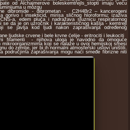
i pate od Alchajmerove boleskemtrejls_stopti imaju veću
aluminijuma u mozgu
ne dibromide - dibrometan - C2H4Br2 – kancerogeni
a gorivo i insekticid, mirisa sličnog hloroformu; izaziva
 CNS-a, edem pluća i nadražava sluznicu respiratornog
ni se da je on uzročnik i karakterističnog kašlja - kemtrejl
oji se javlja kod ljudi nakon zaprašivanja određenog
ane ljudske crvene i bele krvne ćelije - eritrociti i leukociti
zni filamenti - njihova uloga je navodno da omoguće
 mikroorganizmima koji se nalaze u ovoj hemijskoj smesi
ignu do zemlje, jer bi ih normalni atmosferski uslovi uništili.
a područjima zaprašivanja mogu naći smeđe fibrizne niti