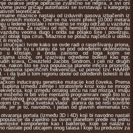
nje ovakve jedne operacije zvanično se negira, a svi oni
ovome javno pričaju automatski se svrstavaju u kategoriju
ativnih teoretičara.
ne mlaznice nastaju od izduvnih gasova izbačenih iz
 avionskih motora. One se na visini preko 10.000 metara
aju u ledene kristale i normalno se mogu održati u vazduhu
 20 minuta. Za razliku od njih, hemijski mlazovi ostaju da
 vazduhu veoma dugo i onda se polako šire i povezuju,
jući oblak tipa cirus. Mlaznice se polažu najčešće u obliku
 ili mreže.
ručnjaci tvrde kako se ovde radi o raspršivanju priona,
evina koje su u stanju da se pod određenim okolnostima
ore u kristale, a onda zavisno od toga kojim se
ncijama izlože, oni izazivaju određene bolesti kao npr.
ludih krava, Creutzfeld Jacobs Sindrom, i celi niz drugih
ma, nakon što se sva populacija planete inficira prionima,
m talasima specifičnih frekvenicija, uz pomoć tzv. HAARP
- i da ljudi u tom regionu obole od određenih bolesti ili da
ramira!
štačkom induciranju genetske mutacije kod čoveka. Prema
a šupljina između zemlje i stratosfere kroz koju se mnogo
rekvencija, koji između ostalog utiču na rad mozga i imaju
e možemo ni biti više mentalno programirani nego što to u
mentalnog programiranja, dok se namerno uzrokovanje
jom tzv. 'tajna svetska vlada' planira da se reši suvišne
te, jer je to, navodno, i jedan od glavnih elemenata tzv.
tvaranja portala (između 3D i 4D) koji bi navodno nastali
u populacije da zajedno sa ovom planetom pređe na jednu
 hemijske komponente kao i bakterije, koje se nalaze u
o nastale pod uticajem onog talasa i koje su preduslov za