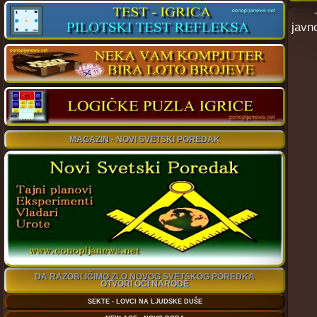
Time
jаvn