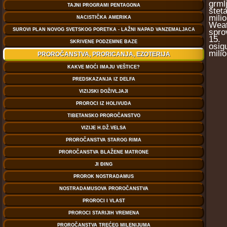
grml
štet
mili
Weat
spro
15. 
osig
mili