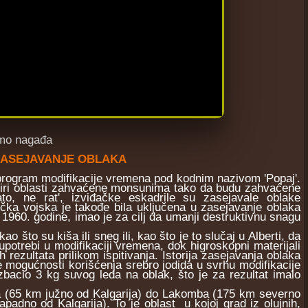
samo nagađa
 ZASEJAVANJE OBLAKA
rogram modifikacije vremena pod kodnim nazivom 'Popaj'.
oširi oblasti zahvaćene monsunima tako da budu zahvaćene
o, ne rat', izviđačke eskadrile su zasejavale oblake
ka vojska je takođe bila uključena u zasejavanje oblaka
iz 1960. godine, imao je za cilj da umanji destruktivnu snagu
to su kiša ili sneg ili, kao što je to slučaj u Alberti, da
 upotrebi u modifikaciji vremena, dok higroskopni materijali
rezultata prilikom ispitivanja. Istorija zasejavanja oblaka
e mogućnosti korišćenja srebro jodida u svrhu modifikacije
zbacio 3 kg suvog leda na oblak, što je za rezultat imalo
ka (65 km južno od Kalgarija) do Lakomba (175 km severno
padno od Kalgarija). To je oblast u kojoj grad iz olujnih,