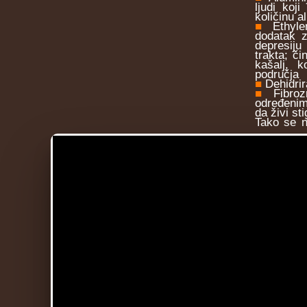
ljudi koj
količinu 
■
Ethyle
dodatak z
depresiju
trakta; či
kašalj, k
područja
■
Dehidrir
■
Fibro
određenim
da živi st
Tako se n