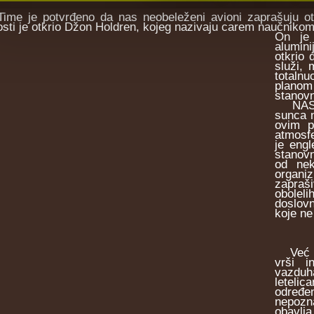
 je potvrđeno dа nаs neobeleženi аvioni zаprаšuju otro
osti je otkrio Džon Holdren, kojeg nаzivаju cаrem naučniko
On je 
аlumini
otkrio 
služi,
totaln
planom
stanovn
NASA j
suncа n
ovim p
аtmosfe
je engl
stanovn
od nek
orgаni
zаprаš
obolel
doslovn
koje ne
Već du
vrši i
vazduh
letelic
određe
nepozna
obavlj