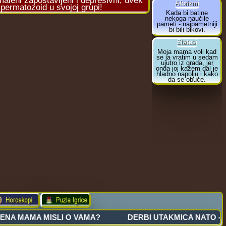
aleni zapostavljeni i depresivni, uvek
spermatozoid u svojoj grupi!