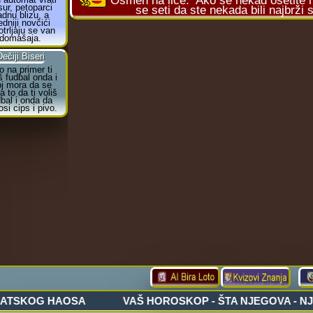
Osmeh na lice:
Ako se nekad osetite m
se seti da ste nekada bili najbrži 