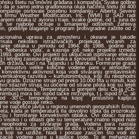
onsku štetu na imovini građana i kompanija. Svake godine
o da je samo jedna gradonosna oluja načinila štetu od 400
 kompanije osnovale posebnu kompaniju - Alberta Severe
firmu Weather Modification, Inc. (WMI) iz SAD radi
njem oblaka iz aviona i traje, svake godine, od 1. juna do
i se najbolje očituje u smanjenju odštetnih zahteva
n, godišnje ulaganje u program protivgradne zaštite od 2
nalna uprava za atmosferu i okeane je takođe
risala nekoliko istraživačkih projekata vezanih za
vanje oblaka u periodu od 1964. do 1988. godine pod
m 'Nebeska voda', a kasnije još neke projekte između
 1993. godine. Ovi projekti su uključivali ispitivanje efekata
 i letnjeg zasejavanja oblaka a sprovodili su se u nekoliko
ih država, kao i na Tajlandu i u Maroku. Formiranje grada
a prisustvo velike količine vodene pare u atmosferi i
konvektivnu aktivnost koja vodi stvaranju grmljavinskih
vertikalnog razvitka – kumulonimbusa, koji su neophodni
vu grada. Uzlazne struje od preko 10.000 fita u minuti, kao
stvo silaznih struja su uočene od strane pilota koji su leteli
 kumulonimbusa. Temperatura u gornjem delu Cb-ja (Cb-
imbus) mora biti ispod tačke mržnjenja, t.j. ispod 0˚C, ali
od -30˚C, temperature na kojoj prisustvo kapljica
ene vode postaje retko.
 najčešće javlja u regionu umerenih geografskih širina,
eta, kada je temperatura tla dovoljno topla da prozrokuje
iju i formiranje konvektivnih oblaka. Ovi oblaci narastu
o visoko i u oblasti gde su temperature znatno ispod nule
 neophodno za stvaranje grada. Vodena para nastala
anjem sa zemljine površine se diže u vis, pri tome se delić
a koji se uzdiže, hladi i postaje zasićen što vodi do
zacije vodene pare u kapljice vode. To je mehanizam