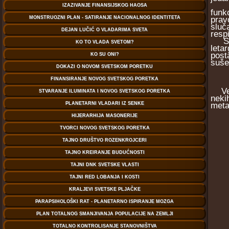
Utic
funk
prav
sluč
respi
Sve 
leta
post
suše
Već 
neki
meta