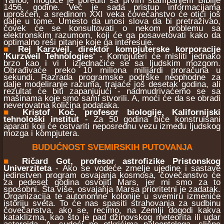
Yahoo, moguće je porediti sa prvim štampanjem Biblije
1456. godine. Već je sada pristup informacijama
uprošćen, a sredinom XXI veka čovečanstvo će otići još
dalje u tome. Umesto da unosi slova da bi pretraživao,
čovek će se konsultovati o nekom problemu sa
elektronskim razumom, koji će ga posavetovati kako da
optimalno reši pitanje koje ga interesuje.
■
Rej Karzvejl, direktor kompjuterske korporacije
'Kurzweil Tehnologies'
- Kompjuteri će misliti jednako
brzo kao i vi i izjednačiće se sa ljudskim mozgom.
Obrađivaće preko 10 miliona milijardi proračuna u
sekundi. Razrada programske podrške neophodne za
dalje modeliranje razuma, trajaće još desetak godina, ali
rezultat će biti zapanjujući - nadmudrivaćemo se sa
mašinama koje smo sami stvorili. A, moći će da se obradi
neverovatna količina podataka.
■
Kristof Koč, profesor biologije, Kalifornijski
tehnološki institut
- Za 50 godina biće konstruisani
aparati koji će ostvariti neposrednu vezu između ljudskog
mozga i kompjutera.
BUDUĆNOST SVEMIRSKIH PUTOVANJA
■
Ričard Got, profesor astrofizike Pristonskog
Univerziteta
- Ako se vodeće zmelje ujedine i sastave
jedinstven program osvajanja kosmosa, čovečanstvo će
za pedeset godina osvojiti Mars, jer mi smo za to
sposobni. Šta više, osvajanja Marsa prioritetni je zadatak.
Organizacija te autonomne kolonije u svemiru izmeniće
istoriju sveta. To će nas spasiti strahovanja za sudbinu
čovečanstva, ako se, recimo, na Zemlji dogodi kakva
kataklizma, kao što je pad džinovskog meteorita ili udar