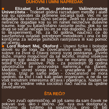
DUHOVNI I UMNI NAPREDAK
■
Elizabet Loftus, profesor Vašingtonskog
Univerziteta
- Trideset godina razrađujem metode i alate
koji su sposobni da promene sećanja ljudi. Već mi se
događalo da stvorim lažno sećanje. Jedni su zaboravljali
nesrećne događaje koji su im naneli neizlečive duševne
traume, koje su katastrofalno rasturile psihu, dok su se
drugi se sećali nečega što im se nije dogodilo. Za sada su
to eksperimenti. No, za 50 godina, naučnici će do
savršenstva ovladati potrebnom metodikom i ona će biti
korišćena za lečenje psihičkih rastrjstava ili kao pomoć
pri učenju.
■
Lord Robert Mej, Oksford
- Uspesi fizike i biologije
doveli su do toga da čovečanstvo sada ima najbolje
sulove za život u čitavoj istoriji svog postojanja. Živimo
duže, imamo mogućnost da se lečimo, imamo višekove
energije koji dolaze od toga što ne moramo da radimo
teške fizičke poslove. Plus - za poslednjih 35 godina
udvostručila se proizvodnja namirnica na planeti.
Međutim, usred svega toga - unazađena je životna
sredina. Izlaz je samo jedan - čovečanstvo se mora
ujediniti, da živi i radi kao jedan organizam, a ne da se
vodi trenutnim interesima država i pojedinaca. Nadam se
da će do sredine veka sociolozi naći načina da ujedine
čovečanstvo.
ŠTA REĆI?
Ovo zvuči optimistično, ali još samo da sam čovek ne
pokvari sve, ako i obično. Jer, sva ova dostignuća,
možemo da tvrdimo sa sigurnošću, prvo će biti