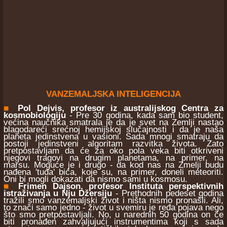
VANZEMALJSKA INTELIGENCIJA
■
Pol Dejvis, profesor iz australijskog Centra za
kosmobiologiju
- Pre 30 godina, kada sam bio student,
većina naučnika smatrala je da je svet na Zemlji nastao
blagodareći srećnoj hemijskoj slučajnosti i da je naša
planeta jedinstvena u vasioni. Sada mnogi smatraju da
postoji jedinstveni algoritam razvitka života. Zato
pretpostavljam da će za oko pola veka biti otkriveni
njegovi tragovi na drugim planetama, na primer, na
marsu. Moguće je i drugo - da kod nas na Zmelji budu
nađena 'tuđa' bića, koje su, na primer, doneli meteoriti.
Oni bi mogli dokazati da nismo sami u kosmosu.
■
Frimen Dajson, profesor Instituta perspektivnih
istraživanja u Nju Džersiju
- Prethodnih pedeset godina
tražili smo vanzemaljski život i ništa nismo pronašli. Ali,
to znači samo jedno - život u svemiru je ređa pojava nego
što smo pretpostavljali. No, u narednih 50 godina on će
biti pronađen zahvaljujući instrumentima koji s sada