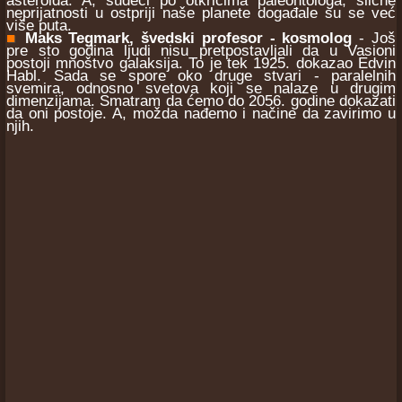
asteroida. A, sudeći po otkrićima paleontologa, slične
neprijatnosti u ostpriji naše planete događale su se već
više puta.
■
Maks Tegmark, švedski profesor - kosmolog
- Još
pre sto godina ljudi nisu pretpostavljali da u Vasioni
postoji mnoštvo galaksija. To je tek 1925. dokazao Edvin
Habl. Sada se spore oko druge stvari - paralelnih
svemira, odnosno svetova koji se nalaze u drugim
dimenzijama. Smatram da ćemo do 2056. godine dokazati
da oni postoje. A, možda nađemo i načine da zavirimo u
njih.