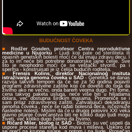
BUDUĆNOST ČOVEKA
■
Rodžer Gosden, profesor Centra reproduktivne
medicine u Njujorku
- Ljudi koji pate od steriliteta ili
opasnih genetskih bolesti moći će da imaju zdravu decu. I
za to im neće biti potrebne donatorske jajne ćelije. Sve
što je neophodno moći će se veštački stvoriti, pa i
sperma - konstruisati je iz ćelija budućih roditelja.
■
Frensis Kolins, direktor Nacionalnog insituta
istraživanja genoma čoveka u SAD
- Genetika se danas
razvija takvim tempom da će se za 50 godina pojaviti
programi zdravstvene zaštite koji će dovesti do toga da
živimo ako ne večno, onda barem veoma dugo. Pri tome,
cena takvog paketa usluga, neće više biti u hiljadama
dolara, već dostupna širokim masama. Promeniće se i
sam prilaz zdravstvenoj zaštiti. Zahvaljujući dekodiranju
genoma čoveka , neće se rađati bolesna deca, isčeznuže
nasledne nolesti. Mislim da će u drugoj polovini XXI veka
glavno pitanje čovečanstva biti ne koliko dugo ljudi mogu
živeti, već koliko dugo želimo da živimo.
■
Ričard Miler, biolog iz SAD
- Biolozi su već uspeli da
uspore procese starenja kod muva i miševa. Uskoro će
se preći na krupne sisare, a potom i na ljude. Prosečan