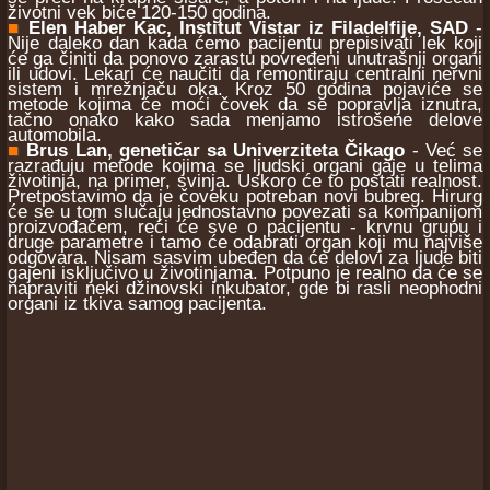
životni vek biće 120-150 godina.
■
Elen Haber Kac, Institut Vistar iz Filadelfije, SAD
-
Nije daleko dan kada ćemo pacijentu prepisivati lek koji
će ga činiti da ponovo zarastu povređeni unutrašnji organi
ili udovi. Lekari će naučiti da remontiraju centralni nervni
sistem i mrežnjaču oka. Kroz 50 godina pojaviće se
metode kojima će moći čovek da se popravlja iznutra,
tačno onako kako sada menjamo istrošene delove
automobila.
■
Brus Lan, genetičar sa Univerziteta Čikago
- Već se
razrađuju metode kojima se ljudski organi gaje u telima
životinja, na primer, svinja. Uskoro će to postati realnost.
Pretpostavimo da je čoveku potreban novi bubreg. Hirurg
će se u tom slučaju jednostavno povezati sa kompanijom
proizvođačem, reći će sve o pacijentu - krvnu grupu i
druge parametre i tamo će odabrati organ koji mu najviše
odgovara. Nisam sasvim ubeđen da će delovi za ljude biti
gajeni isključivo u životinjama. Potpuno je realno da će se
napraviti neki džinovski inkubator, gde bi rasli neophodni
organi iz tkiva samog pacijenta.