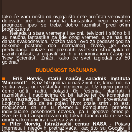
Iako će vam nešto od ovoga što ćete pročitati verovatno
delovati pre kao naučna fantastika nego ozbiljne
prognoze, ipas se treba dobro razmilisti pred ovim
prognozama.
Nekada u stara vremena i avioni, telvizori i slično bili
su naučna fantastika za ljde onog vremen, a za nas su
danas svakodnevica. Možda tako i ovo za pedeset godina
nekome postane deo normalnog života, jer ova
predviđanja dolaze od priznatih svetskih stručnjaka iz
raznih oblasti, a objavili su ih u renomiranom časopisu
'New Scientist'. Znači, kako će svet izgledati za 50
goidna?
BUDUĆNOST RAČUNARA
■
Erik Horvic, stariji naučni saradnik instituta
'Microsoft'
- Kroz 50 godina u naš život će, konačno, na
velika vrata ući veštačka inteligencija. Uz njenu pomoć
ćemo učiti, raditi, dolaziti do rešenja, planirati i
razmišljati. I naučnicima će biti lakše jer će kompjuteri
sami razrađivati naučne teorije i sami ih proveravati.
Logično bi bilo da se pojavi život posle smrti, to jest,
mogućnost da se u memoriju kompjutera prenesu
individualne posebnosti čoveka, pa i njegove emocije.
Sve že biti transportovano do takvih tančina da će se sa
umrlima komunicirati kao sa živima.
■
Piter Norvig, Istraživački centar NASA
- Pojavu
Interneta i njegovih pretraživača, kao što su Google ili