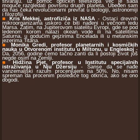
stvaraju. uz pomoć optičkih teleskopa već je sada
moguće razgledati površinu drugih planeta. Ubeđen sam
da nas čeka revolucionarni prevrat u biologiji, astronomiji
i filozofiji.
■
Kris Mekkej, astrofiziča iz NASA
- Ostaci drevnih
mikroorganizama uskoro će biti nađeni u večnom ledu
Marsa. Zatim, na Jupiterovom siatelitu Evropi, gde se pod
ledenom korom nalazi okean vode ili na satelitima
Saturna, u godućim gejzirima Encelada ili u metanskim
jezerima Titana.
■
Monika Gredi, profesor planetarnih i kosmičkih
nauka u Otvorenom institutu u Miltonu, u Engleskoj
-
Da, 2056. godine ćemo tačno zanti da li postoji život još
negde osim na Zemlji.
■
Hidžina Pjet, profesor u Institutu specijalnih
istraživanja u Nju Džersiju
- Šanse da se nađe
vanzemaljski razum procenjujem na 50%. No, nisam
spreman da procenim posledice tog otkrića, ako se ono
dogodi.