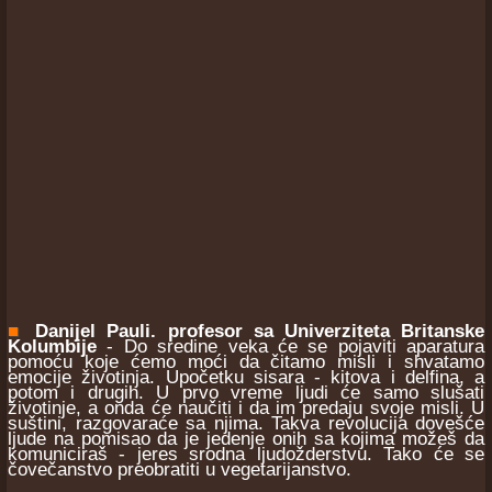
■
Danijel Pauli. profesor sa Univerziteta Britanske
Kolumbije
- Do sredine veka će se pojaviti aparatura
pomoću koje ćemo moći da čitamo misli i shvatamo
emocije životinja. Upočetku sisara - kitova i delfina, a
potom i drugih. U prvo vreme ljudi će samo slušati
životinje, a onda će naučiti i da im predaju svoje misli. U
suštini, razgovaraće sa njima. Takva revolucija dovešće
ljude na pomisao da je jedenje onih sa kojima možeš da
komuniciraš - jeres srodna ljudožderstvu. Tako će se
čovečanstvo preobratiti u vegetarijanstvo.