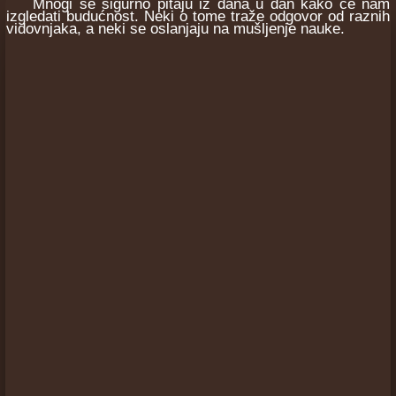
Mnogi se sigurno pitaju iz dana u dan kako će nam
izgledati budućnost. Neki o tome traže odgovor od raznih
vidovnjaka, a neki se oslanjaju na mušljenje nauke.