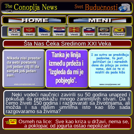
Šta Nas Čeka Sredinom XXI Veka
Neki vodeći naučnici zavirili su 50 godina unapred i
pokušali da predskažu mnogo zanimljivih stvari. Da li
ćemo živeti 150 godina i razgovarati sa životinjama, ali
možda i sa našim umrlima isto kao što sada
razgovaramo sa živima?
Osmeh na lice:
Sve kao kriza u državi, nema se,
a poklopac od jogurta ostao nepolizan!