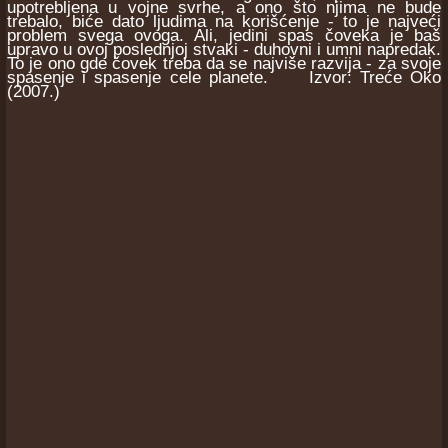
upotrebljena u vojne svrhe, a ono što njima ne bude
trebalo, biće dato ljudima na korišćenje - to je najveći
problem svega ovoga. Ali, jedini spas čoveka je baš
upravo u ovoj poslednjoj stvaki - duhovni i umni napredak.
To je ono gde čovek treba da se najviše razvija - za svoje
spasenje i spasenje cele planete. Izvor: Treće Oko
(2007.)