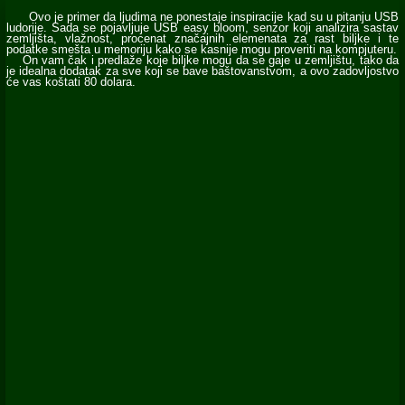
Ovo je primer da ljudima ne ponestaje inspiracije kad su u pitanju USB
ludorije. Sada se pojavljuje USB easy bloom, senzor koji analizira sastav
zemljišta, vlažnost, procenat značajnih elemenata za rast biljke i te
podatke smešta u memoriju kako se kasnije mogu proveriti na kompjuteru.
On vam čak i predlaže koje biljke mogu da se gaje u zemljištu, tako da
je idealna dodatak za sve koji se bave baštovanstvom, a ovo zadovljostvo
će vas koštati 80 dolara.