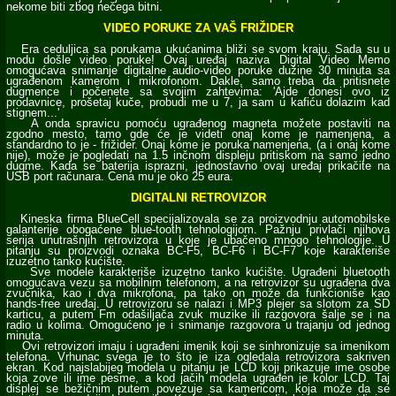
nekome biti zbog nečega bitni.
VIDEO PORUKE ZA VAŠ FRIŽIDER
Era ceduljica sa porukama ukućanima bliži se svom kraju. Sada su u
modu došle video poruke! Ovaj uređaj naziva Digital Video Memo
omogućava snimanje digitalne audio-video poruke dužine 30 minuta sa
ugrađenom kamerom i mikrofonom. Dakle, samo treba da pritisnete
dugmence i počenete sa svojim zahtevima: 'Ajde donesi ovo iz
prodavnice, prošetaj kuče, probudi me u 7, ja sam u kafiću dolazim kad
stignem...'
A onda spravicu pomoću ugrađenog magneta možete postaviti na
zgodno mesto, tamo gde će je videti onaj kome je namenjena, a
standardno to je - frižider. Onaj kome je poruka namenjena, (a i onaj kome
nije), može je pogledati na 1.5 inčnom displeju pritiskom na samo jedno
dugme. Kada se baterija isprazni, jednostavno ovaj uređaj prikačite na
USB port računara. Cena mu je oko 25 eura.
DIGITALNI RETROVIZOR
Kineska firma BlueCell specijalizovala se za proizvodnju automobilske
galanterije obogaćene blue-tooth tehnologijom. Pažnju privlači njihova
serija unutrašnjih retrovizora u koje je ubačeno mnogo tehnologije. U
pitanju su proizvodi oznaka BC-F5, BC-F6 i BC-F7 koje karakteriše
izuzetno tanko kućište.
Sve modele karakteriše izuzetno tanko kućište. Ugrađeni bluetooth
omogućava vezu sa mobilnim telefonom, a na retrovizor su ugrađena dva
zvučnika, kao i dva mikrofona, pa tako on može da funkcioniše kao
hands-free uređaj. U retrovizoru se nalazi i MP3 plejer sa slotom za SD
karticu, a putem Fm odašiljača zvuk muzike ili razgovora šalje se i na
radio u kolima. Omogućeno je i snimanje razgovora u trajanju od jednog
minuta.
Ovi retrovizori imaju i ugrađeni imenik koji se sinhronizuje sa imenikom
telefona. Vrhunac svega je to što je iza ogledala retrovizora sakriven
ekran. Kod najslabijeg modela u pitanju je LCD koji prikazuje ime osobe
koja zove ili ime pesme, a kod jačih modela ugrađen je kolor LCD. Taj
displej se bežičnim putem povezuje sa kamericom, koja može da se