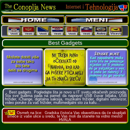
Best Gadgets
Best gadgets. Pogledajte šta je novo u IT svetu otkačenih proizvoda.
Šta sve ljudima pada na pamet da naprave! USB čuvar biljaka, USB
frižider, iChange, digitalna saksija, muzikalni frižider, digitalni retrovizor,
video poruke za vaš frižider, multimedijalni sto za kafu...
Osmeh na lice:
Gradska čistoća Vas obaveštava da će skupljati
smeće iz vaše ulice u sredu, te Vas moli da stanete na vidno mesto!
HVALA