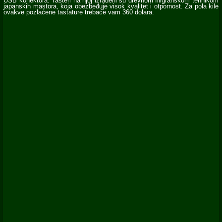
USB konektora. Tasteri na njoj izrađeni su drevnom filigranskom tehnikom
japanskih mastora, koja obezbeđuje visok kvalitet i otpornost. Za pola kile
ovakve pozlaćene tastature trebaće vam 360 dolara.