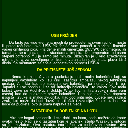
USB FRIŽIDER
Da biste još više vremena mogli da provedete na svom radnom mestu
ili pored računara, ovaj USB frižider će vam pomoći u hlađenju limenke
vašeg omiljenog pića. Frižider je malih dimenzija, 19.5*9*8 centimetara, ali
taman da se u njega smesti standardna limenka. Do temperature od osam
stepeni potrebno mu je samo pet minuta. Dizajniran je u vrlo atraktivnom
retro stilu, a za osvetljenje prilikom otvaranja brine se mala plava LED
dioda. Sa računarom se spaja jednostavno pomoću USB-a.
DA PRITISNETE JOŠ JEDNOM
Nema ko nije uživao u pucketanju onih malih balončića koji su
napunjeni vazduhom koji su činili zaštitnu ambalažu nekog tehničkog
uređaja. Ali, šta kad se ispucaju svi balončići, pa nema više. E pa,
Japanci su se pobrinuli i za to! Imitacija balončića i to kakva. Ova mala
ludost zove se PuchiPuchi Bubble Wrap Toy, imitira zvuke i daje vam
osećaj kao da pucketate prave balončiće. I to nije sve. Ova naprava
ispušta i zvuke iz malog zvučnika. Kad god pritisnete, čućete neki različit
zvuk, koji može da bude lavež psa ili čak i zavodljivi ženski uzdasi. Ko
hoće da pucketa, ovo je prava naprava za njega.
TASTATURA ZA DOBITNIKE NA LOTU
Ako ste bogati naslednik ili ste dobili na lotou, onda možete da imate
ovako nešto. Radi se o tastaturi koju je japanski studio Wazakura optočio
sa čistim zlatom. Ova tastatura ima nožice za podešavanje visine i dva