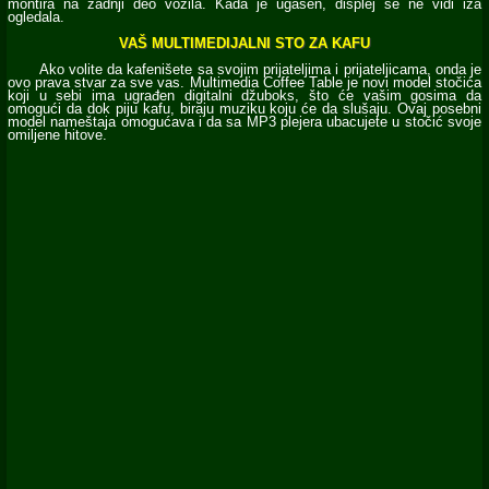
montira na zadnji deo vozila. Kada je ugašen, displej se ne vidi iza
ogledala.
VAŠ MULTIMEDIJALNI STO ZA KAFU
Ako volite da kafenišete sa svojim prijateljima i prijateljicama, onda je
ovo prava stvar za sve vas. Multimedia Coffee Table je novi model stočića
koji u sebi ima ugrađen digitalni džuboks, što će vašim gosima da
omogući da dok piju kafu, biraju muziku koju će da slušaju. Ovaj posebni
model nameštaja omogućava i da sa MP3 plejera ubacujete u stočić svoje
omiljene hitove.