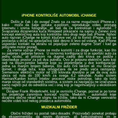
iPHONE KONTROLIŠE AUTOMOBIL iCHANGE
Došlo je čak i do ovoga! Znalo sa za razne mogućnosti iPhone-a i
kako može da šalje poruke e-poštom, reprodukuje video, pristupa
Internetu i snima fotografije, ali baš da će kontrolisati i automobil...?
Švajcarska dizajnerska kuća Rinspeed prikazaće na sajmu u Ženevi svoj
koncept električnog auta koji kontroliše niko drugi nego baš iPhone. Njihov
auto nazvan iChange ne koristi ključeve već za to koristi iPhone, koji se
postavlja u držač na upravljačkoj tabli desno ili levo od volana. Kad iPhone
uspostavi kontakt na ekranu se pojavljuje zeleno dugme 'Start' i kad ga
pritisnete motor proradi.
Za vreme vožnje iPhone se može koristiti i za druge funkcije, kao što
su paljenje i gašenje farova. U osnovnoj konfiguraciji to je sportski auto za
jednu osobu, ali pritiskom na dugme zadnji deo krova se podiže i
obezbeđuje prostor za još dva putnika. Ovo je potpuno električni auto koji
radi na litijum-jonske baterije koje su pripremljene u dve konfiguracije:
jedna sa manjim brojem baterija, što auto čini lakšim ali mu skraćuje
domet, i druga teža, koja omogućava da se pređu veća rastojanja.
Siemensov električni motor od 150 kilovata dovoljno je jak da ovaj auto
ubrza od nula do 100 km/h za svega 4,2 sekunde. Audio sistem
Harman/Kardon koristi Intelov procesor niske potrošnje, tako da troši
manje struje od standardnih sistema, a sistem za navigaciju ne izračunava
samo najbrži put do odredišta već i onaj koji je najprihvatljiviji u ekološkom
smislu.
Dizajner Frank Rinderkneht, koji je osmislio iChange, poznat je po tome
što projektuje zanimljiva koncept vozila. Međutim, automobili koje
dizajnira obično nikad ne stignu na tržište, tako da ni iChange verovatno
nećete videti kod nekog prodavca automobila.
MUZIKALNI FRIŽIDER
Obični frižideri su postali tako dosadni. Proizvođači ponekat probaju
da eksperimentišu da novim dizajnom, ali funkcionalnost im je