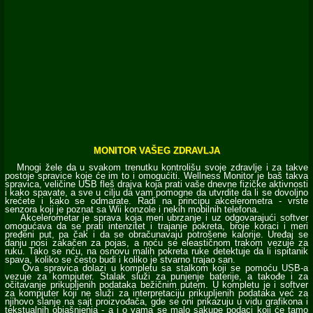
MONITOR VAŠEG ZDRAVLJA
Mnogi žele da u svakom trenutku kontrolišu svoje zdravlje i za takve
postoje spravice koje će im to i omogućiti. Wellness Monitor je baš takva
spravica, veličine USB fleš drajva koja prati vaše dnevne fizičke aktivnosti
i kako spavate, a sve u cilju da vam pomogne da utvrdite da li se dovoljno
krećete i kako se odmarate. Radi na principu akcelerometra - vrste
senzora koji je poznat sa Wii konzole i nekih mobilnih telefona.
Akcelerometar je sprava koja meri ubrzanje i uz odgovarajući softver
omogućava da se prati intenzitet i trajanje pokreta, broje koraci i meri
pređeni put, pa čak i da se obračunavaju potrošene kalorije. Uređaj se
danju nosi zakačen za pojas, a noću se eleastičnom trakom vezuje za
ruku. Tako se nću, na osnovu malih pokreta ruke detektuje da li ispitanik
spava, koliko se često budi i koliko je stvarno trajao san.
Ova spravica dolazi u kompletu sa stalkom koji se pomoću USB-a
vezuje za kompjuter. Stalak služi za punjenje baterije, a takođe i za
očitavanje prikupljenih podataka bežičnim putem. U kompletu je i softver
za kompjuter koji ne služi za interpretaciju prikupljenih podataka već za
njihovo slanje na sajt proizvođača, gde se oni prikazuju u vidu grafikona i
tekstualnih objašnjenja - a i o vama se malo sakupe podaci koji će tamo