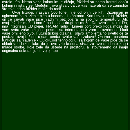
ostala ista. Nema veze kakav im je dizajn, frižideri su samo korisni deo u
kuhinji i ništa više. Međutim, ova stvarčica će vas naterati da se zamislite
šta sve jedan frižider može da radi!
Ovaj frižider, nazvan CoolTone, nije od onih velikih. Dizajniran je
uglavnom za hlađenje pića u bocama ili kantama. Kao i svaki drugi frižider,
on će čuvati vaše piće hladnim bez obzira na spoljnu temperaturu. Ali,
ovaj frižider može i ono što ni jedan drugi ne može. Da svira muziku! Da,
ima integrisan CD plejer, FM/AM radio i Line-in port preko koga može da
vam svira vaše omiljene pesme sa interneta dok vam istovremeno hladi
vaše omiljeno pivo. Futurističkog dizajna i plavo ambijentalno svetlo će ta
postave ovaj frižider u sam centar svake vaše zabave! On ima i posebnu
funkciju za hlađenje - QuickCool tehnologiju, sa kojom će vaše piće da se
ohladi vrlo brzo. Tako da je ovo vrlo korisna stvar za sve studente kao i
mlade osobe, koje žele da uštede na prostoru, a istovremeno da imaju
originalnu dekoraciju u svojoj sobi.