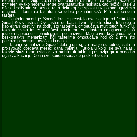
rešenje i to u vidu izuzetno kompaktne tastature TextBlade. Naziv je
primeren ovako nečemu jer se ova tastaturica rasklapa kao nožić i staje u
džep. TextBlade se sastoji iz tri dela koji se spajaju uz pomoć ugrađenih
magneta i formiraju tastaturu sa dobro poznatim QWERTY rasporedom
tastera.
Centralni modul je 'Space' dok se preostala dva sastoje od četiri Ultra
Smart Keys tastera. Ovi tasteri su kapacitivni i koriste sličnu tehnologiju
kao ekrani osetljivi na dodir, što tasterima omogućava multitouch funkciju,
tako da svaki taster ima šest karaktera. Hod tastera omogućen je još
jednom naprednom tehnologijom, pod nazivom MagLeaver koja predstavlja
beskontaktni mehanizam koji tasterima omogućava hod od 2 mm što
pomaže prirodnijem osećaju kucanja.
Baterija se nalazi u 'Space' delu, puni se za manje od jednog sata, a
proizvođač obećava mesec dana trajanja. Futrola u kojoj se sva nalazi,
takođe služi i kao oslonac za mobilni ili tablet i postavlja ga u pogodan
ugao za kucanje. Cena ove korisne spravice je oko 9 dolara.