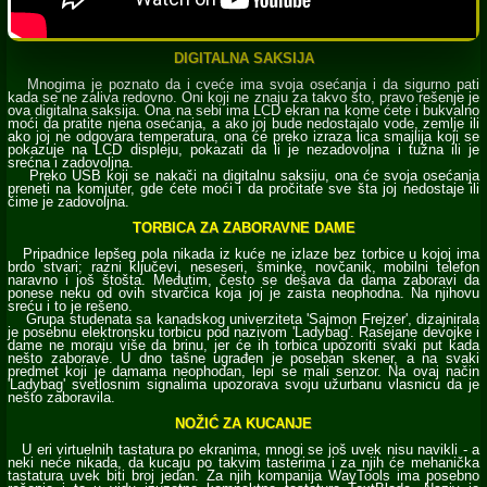
DIGITALNA SAKSIJA
Mnogima je poznato da i cveće ima svoja osećanja i da sigurno pati
kada se ne zaliva redovno. Oni koji ne znaju za takvo što, pravo rešenje je
ova digitalna saksija. Ona na sebi ima LCD ekran na kome ćete i bukvalno
moći da pratite njena osećanja, a ako joj bude nedostajalo vode, zemlje ili
ako joj ne odgovara temperatura, ona će preko izraza lica smajlija koji se
pokazuje na LCD displeju, pokazati da li je nezadovoljna i tužna ili je
srećna i zadovoljna.
Preko USB koji se nakači na digitalnu saksiju, ona će svoja osećanja
preneti na komjuter, gde ćete moći i da pročitate sve šta joj nedostaje ili
čime je zadovoljna.
TORBICA ZA ZABORAVNE DAME
Pripadnice lepšeg pola nikada iz kuće ne izlaze bez torbice u kojoj ima
brdo stvari; razni ključevi, neseseri, šminke, novčanik, mobilni telefon
naravno i još štošta. Međutim, često se dešava da dama zaboravi da
ponese neku od ovih stvarčica koja joj je zaista neophodna. Na njihovu
sreću i to je rešeno.
Grupa studenata sa kanadskog univerziteta 'Sajmon Frejzer', dizajnirala
je posebnu elektronsku torbicu pod nazivom 'Ladybag'. Rasejane devojke i
dame ne moraju više da brinu, jer će ih torbica upozoriti svaki put kada
nešto zaborave. U dno tašne ugrađen je poseban skener, a na svaki
predmet koji je damama neophodan, lepi se mali senzor. Na ovaj način
'Ladybag' svetlosnim signalima upozorava svoju užurbanu vlasnicu da je
nešto zaboravila.
NOŽIĆ ZA KUCANJE
U eri virtuelnih tastatura po ekranima, mnogi se još uvek nisu navikli - a
neki neće nikada, da kucaju po takvim tasterima i za njih će mehanička
tastatura uvek biti broj jedan. Za njih kompanija WayTools ima posebno