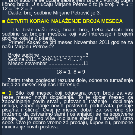
Broj sudbine se dobija sabiranjem broja životnog puta i
ličnog broja. U slučaju Mirjane Petrović to je broj: 7 + 5 =
12 = 1+ 2 = 3
Dakle, broj sudbine Mirjane Petrović je 3.
■
ČETVRTI KORAK: NALAŽENJE BROJA MESECA
Da biste našli ovaj, finalni broj, treba sabrati broj
sudbine sa brojem meseca koji vas interesuje i brojem
godine koja je u pitanju.
Primer: Kakav će biti mesec Novembar 2011 godine za
našu Mirjanu Petrović?
Broje sudbine ..............................3
Godina 2011 = 2+0+1+1 = 4 .....4
Mesec novembar .......................11
--------------------------------------
18 = 1+8 = 9
Zatim treba pogledati rezultat dole, odnosno tumačenje
broja za mesec koji nas interesuje.
■ 1:
Bilo koji mesec koji odgovara ovom broju za vas
jeste mesec novih događanja. To je dobar mesec za
započinjanje novih stvari, putovanja, traženje i dobijanje
usluga, započinjanje novih poslovnih poduhvata, pisanje
pisama i slično. Ovaj je mesec dobar za sve ono što
možemo da ostvarimo sami i oslanjajući se na sopstvene
snage, jer imamo više inicijalne energije i svesniji smo
sebe. Ovo je dobro vreme za prodaju, kupovinu, promene
i iniciranje novih poslova.