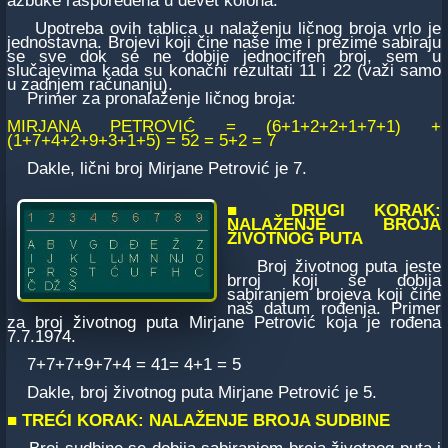
azbuke raspoređena u devet kolona:
Upotreba ovih tablica u nalaženju ličnog broja vrlo je
jednostavna. Brojevi koji čine naše ime i prezime sabiraju
se sve dok se ne dobije jednocifren broj, sem u
slučajevima kada su konačni rezultati 11 i 22 (važi samo
u zadnjem računanju).
Primer za pronalaženje ličnog broja:
MIRJANA PETROVIĆ = (6+1+2+2+1+7+1) +
(1+7+4+2+9+3+1+5) = 52 = 5+2 = 7
Dakle, lični broj Mirjane Petrović je 7.
■
DRUGI KORAK:
NALAŽENJE BROJA
ŽIVOTNOG PUTA
Broj životnog puta jeste
brroj koji se dobija
sabiranjem brojeva koji čine
naš datum rođenja. Primer
za broj životnog puta Mirjane Petrović koja je rođena
7.7.1974.
7+7+7+9+7+4 = 41= 4+1 = 5
Dakle, broj životnog puta Mirjane Petrović je 5.
■
TREĆI KORAK: NALAŽENJE BROJA SUDBINE