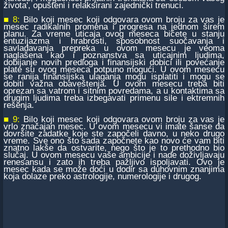
života', opušteni i relaksirani zajednički trenuci.
■ 8:
Bilo koji mesec koji odgovara ovom broju za vas je
mesec radikalnih promena i progresa na jednom širem
planu. Za vreme uticaja ovog meseca bićete u stanju
entuzijazma i hrabrosti, sposobnost suočavanja i
savladavanja prepreka u ovom mesecu je veoma
naglašena kao i poznanstva sa uticajnim ljudima,
dobijanje novih predloga i finansijski dobici ili povećanje
plate su ovog meseca potpuno mogući. U ovom mesecu
se ranija finansijska ulaganja mogu isplatiti i mogu se
dobiti važna obaveštenja. U ovom mesecu treba biti
oprezan sa vatrom i sitnim povredama, a u kontaktima sa
drugim ljudima treba izbegavati primenu sile i ektremnih
rešenja.
■ 9:
Bilo koji mesec koji odgovara ovom broju za vas je
vrlo značajan mesec. U ovom mesecu vi imate šanse da
dovršite zadatke koje ste započeli davno, u neko drugo
vreme. Sve ono što sada započnete kao novo će vam biti
znatno lakše da ostvarite, nego što je to prethodno bio
slučaj. U ovom mesecu vaše ambicije i nade doživljavaju
renesansu i zato ih treba pažljivo ispoljavati. Ovo je
mesec kada se može doći u dodir sa duhovnim znanjima
koja dolaze preko astrologije, numerologije i drugog.