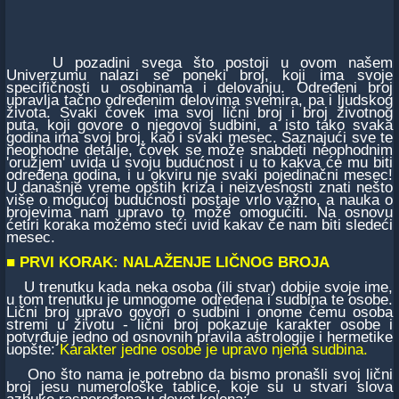
U pozadini svega što postoji u ovom našem
Univerzumu nalazi se poneki broj, koji ima svoje
specifičnosti u osobinama i delovanju. Određeni broj
upravlja tačno određenim delovima svemira, pa i ljudskog
života. Svaki čovek ima svoj lični broj i broj životnog
puta, koji govore o njegovoj sudbini, a isto tako svaka
godina ima svoj broj, kao i svaki mesec. Saznajući sve te
neophodne detalje, čovek se može snabdeti neophodnim
'oružjem' uvida u svoju budućnost i u to kakva će mu biti
određena godina, i u okviru nje svaki pojedinačni mesec!
U današnje vreme opštih kriza i neizvesnosti znati nešto
više o mogućoj budućnosti postaje vrlo važno, a nauka o
brojevima nam upravo to može omogućiti. Na osnovu
ćetiri koraka možemo steći uvid kakav će nam biti sledeći
mesec.
■
PRVI KORAK: NALAŽENJE LIČNOG BROJA
U trenutku kada neka osoba (ili stvar) dobije svoje ime,
u tom trenutku je umnogome određena i sudbina te osobe.
Lični broj upravo govori o sudbini i onome čemu osoba
stremi u životu - lični broj pokazuje karakter osobe i
potvrđuje jedno od osnovnih pravila astrologije i hermetike
uopšte:
Karakter jedne osobe je upravo njena sudbina.
Ono što nama je potrebno da bismo pronašli svoj lični
broj jesu numerološke tablice, koje su u stvari slova