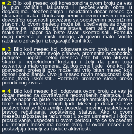
■ 2:
Bilo koji mesec koji korespondira ovom broju za vas
je pun različitih iskustava i neočekivanih obrta u
događajima. Neoženjenima i neudatima dobar mesec za
sklapanje braka. Unutrašnji nemir u ovom mesecu može
dovesti do opasnosti povezane sa sopstvenim bezbrižnim
stavom. U ovom mesecu može biti ubeđivanja sa drugim
ljudima pa i prekida prijateljstava, sem ako ne uložite
maksimalni napor da biste stvar iskontrolisali. Formula
ovog meseca je: misli mnogo, ali govori malo. Vodite
računa o zdravlju i izbegavajte konflikte.
■ 3:
Bilo koji mesec koji odgovara ovom broju za vas je
idealan da ostvarite svoje planove, promenite neophodno,
putujete i uopšte, celog meseca ćete biti vrlo aktivni i
skoro u neprekidnom kretanju i želji da puno toga
ostvarite u malo vremena. Za poslovne ljude i one koji su
posvećeni profesiji ovo može biti vrlo bitan mesec koji
donosi poboljšanja. Ovo je mesec novih mogućnosti koje
samo treba iskoristiti. Pozitivne promene slede preko
porodičnog života.
■ 4:
Bilo koji mesec koji odgovara ovom broju za vas je
dobar mesec za dovršavanje nedovršenih zadataka, i da
uložite napor da biste realizovali svoje ambicije, jer ćete u
tome imati podršku drugih ljudi. Mesec je dobar za sve
poslove koji se tiču zemlje, poseda, imovine, nasledstva i
pravog regulisanja sopstvenog statusa. Ako u ovom
mesecu uspostavite razumnost u svom usmerenju i dobro
prosuđivanje, uspećete u ovom periodu i to će se osećati
i u mnogim mesecima nakon ovog. U ovom mesecu se
postavljaju temelji za buduće aktivnosti.