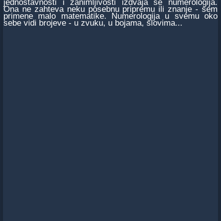
jednostavnosti i zanimljivosti izdvaja se numerologija.
Ona ne zahteva neku posebnu pripremu ili znanje - sem
primene malo matematike. Numerologija u svemu oko
sebe vidi brojeve - u zvuku, u bojama, slovima...