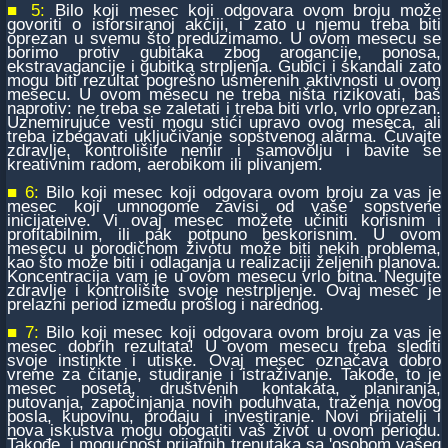
■ 5:
Bilo koji mesec koji odgovara ovom broju može
govoriti o isforsiranoj akciji, i zato u njemu treba biti
oprezan u svemu što preduzimamo. U ovom mesecu se
borimo protiv gubitaka zbog arogancije, ponosa,
ekstravagancije i gubitka strpljenja. Gubici i skandali zato
mogu biti rezultat pogrešno usmerenih aktivnosti u ovom
mesecu. U ovom mesecu ne treba ništa rizikovati, baš
naprotiv: ne treba se zaletati i treba biti vrlo, vrlo oprezan.
Uznemirujuće vesti mogu stići upravo ovog meseca, ali
treba izbegavati uključivanje sopstvenog alarma. Čuvajte
zdravlje, kontrolišite nemir i samovolju i bavite se
kreativnim radom, aerobikom ili plivanjem.
■ 6:
Bilo koji mesec koji odgovara ovom broju za vas je
mesec koji umnogome zavisi od vaše sopstvene
inicijateive. Vi ovaj mesec možete učiniti korisnim i
profitabilnim, ili pak potpuno beskorisnim. U ovom
mesecu u porodičnom životu može biti nekih problema,
kao što može biti i odlaganja u realizaciji željenih planova.
Koncentracija vam je u ovom mesecu vrlo bitna. Negujte
zdravlje i kontrolišite svoje nestrpljenje. Ovaj mesec je
prelazni period između prošlog i narednog.
■ 7:
Bilo koji mesec koji odgovara ovom broju za vas je
mesec dobrih rezultata! U ovom mesecu treba slediti
svoje instinkte i utiske. Ovaj mesec označava dobro
vreme za čitanje, studiranje i istraživanje. Takođe, to je
mesec poseta, društvenih kontakata, planiranja,
putovanja, započinjanja novih poduhvata, traženja novog
posla, kupovinu, prodaju i investiranje. Novi prijatelji i
nova iskustva mogu obogatiti vaš život u ovom periodu.
Takođe, i mogućnost prijatnih trenutaka sa 'osobom vašeg