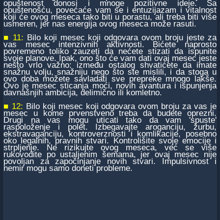
opuštenost donosi i mnoge pozitivne ideje. Sa
opuštenošću, povećaće vam se i entuzijazam i vitalnost
koji će ovog meseca tako biti u porastu, ali treba biti više
usmeren, jer nas energija ovog meseca može rasuti.
■ 11:
Bilo koji mesec koji odgovara ovom broju jeste za
vas mesec intenzivnih aktivnosti. Bićete naprosto
povremeno toliko zauzeti da nećete stizati da ispunite
svoje planove. Ipak, ono što će vam dati ovaj mesec jeste
nešto vrlo važno: između ostalog shvatićete da imate
snažnu volju, snažniju nego što ste mislili, i da stoga u
ovo doba možete savladati sve prepreke mnogo lakše.
Ovo je mesec sticanja moći, novih avantura i ispunjenja
davnašnjih ambicija, delimično ili komletno.
■ 12:
Bilo koji mesec koji odgovara ovom broju za vas je
mesec u kome prvenstveno treba da budete oprezni.
Drugi na vas mogu uticati tako da vam 'spuste'
raspoloženje i polet. Izbegavajte aroganciju, žurbu,
ekstravaganciju, kontroverznosti i komlikacije, posebno
oko legalnih, pravnih stvari. Kontrolišite svoje emocije i
strpljenje. Ne rizikujte ovog meseca, već se više
rukovodite po ustaljenim šemama, jer ovaj mesec nije
povoljan za započinjanje novih stvari. Impulsivnost i
nemir mogu samo doneti probleme.