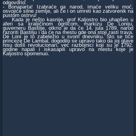
odgovorio:
- Bonaparta! Izabraće ga narod, imaće veliku moć,
osvojiće silne zemlje, ali će i on umreti kao zatvorenik na
pustom ostrvu!
Kada je nešto kasnije, grof Kaljostro bio uhapšen u
aferi sa kraljičinom ogrlicom, markizu De Loniju,
guverneru Bastilje, otkrio je da će 14. jula 1789. narod
razoriti Bastilju i da će na mestu gde ona stoji rasti trava.
De Loni je to zabeležio u svom dnevniku. Što se tiče
princeze De Lambal, dogodilo se upravo tako da joj glave
nisu došli revolucionari, već razbojnici koji su je 1792.
godine napali i iskasapili upravo na mestu koje je
Kaljostro spomenuo.