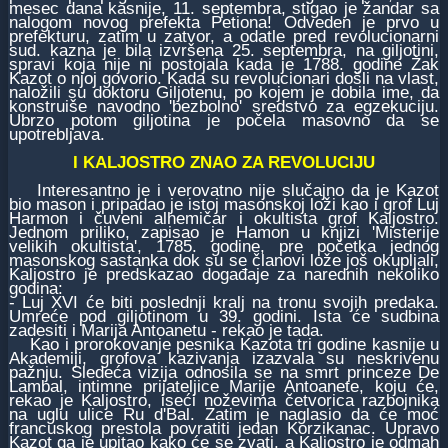
mesec dana kasnije, 11. septembra, stigao je žandar sa
nalogom novog prefekta Petiona! Odveden je prvo u
prefekturu, zatim u zatvor, a odatle pred revolucionarni
sud. kazna je bila izvršena 25. septembra, na giljotini,
spravi koja nije ni postojala kada je 1788. godine Žak
Kazot o njoj govorio. Kada su revolucionari došli na vlast,
naložili su doktoru Giljotenu, po kojem je dobila ime, da
konstruiše navodno 'bezbolno' sredstvo za egzekuciju.
Ubrzo potom giljotina je počela masovno da se
upotrebljava.
I KALJOSTRO ZNAO ZA REVOLUCIJU
Interesantno je i verovatno nije slučajno da je Kazot
bio mason i pripadao je istoj masonskoj loži kao i grof Luj
Harmon i čuveni alhemičar i okultista grof Kaljostro.
Jednom priliko, zapisao je Hamon u knjizi 'Misterije
velikih okultista', 1785. godine, pre početka jednog
masonskog sastanka dok su se članovi lože još okupljali,
Kaljostro je predskazao događaje za narednih nekoliko
godina:
- Luj XVI će biti poslednji kralj na tronu svojih predaka.
Umreće pod giljotinom u 39. godini. Ista će sudbina
zadesiti i Marija Antoanetu - rekao je tada.
Kao i prorokovanje pesnika Kazota tri godine kasnije u
Akademiji, grofova kazivanja izazvala su neskrivenu
pažnju. Sledeća vizija odnosila se na smrt princeze De
Lambal, intimne prijateljice Marije Antoanete, koju će,
rekao je Kaljostro, iseći noževima četvorica razbojnika
na uglu ulice Ru d'Bal. Zatim je naglasio da će moć
francuskog prestola povratiti jedan Korzikanac. Upravo
Kazot ga je upitao kako će se zvati, a Kaljostro je odmah