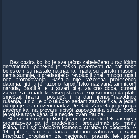
Bez obzira koliko je sve tačno zabeleženo u različitim
dnevnicima, ponekad je teško poverovati da bar neke
beleške nisu nastale naknadno, mada su pariski masoni,
nema sumnje, o predstojećoj revoluciji znali mnogo toga i
bez prorokovanja. Bastilja nije razorena prorečenog
datuma, niti ju je razorio narod. Iako nazivana tamnicom
naroda, Bastilja je u stvari bila, za ono doba, otmeni
zatvor za pripadnike višeg staleža, koji su mogli da plate
smeštaj, hranu i poslugu, i na dan njenog navodnog
rušenja, u njoj je bilo ukupno sedam zatvorenika, a jedan
od njih je bio i čuveni markiz De Sad. Zauzela ju je grupa
zaverenika, na prevaru ubivši zapovednika straže pošto
je vojska toga dana bila negde izvan Pariza.
Što se tiče rušenja Bastilje, ono je usledio tek kasnije, i
organizovao ga je građevinski preduzimač po imenu
Paloa, koji se prodajom kamenja strahovito obogatio. A
14. jul je, što su danas potpuno zaboravili i sami
Francuzi, proglašen za nacionalni praznik tek posle