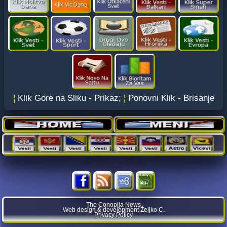
¦
Klik Gore na Sliku - Prikaz;
¦
Ponovni Klik - Brisanje