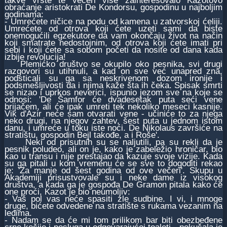
takve vrste te večeri više zainteresovalo Kazotovo
obraćanje aristokrati De Kondorsu, gospodinu u najboljim
godinama:
- Umrećete ničice na podu od kamena u zatvorskoj ćeliji.
Umrećete od otrova koji ćete uzeti sami da biste
onemogućili egzekutore da vam okončaju život na način
koji smatrate nedostojnim, od otrova koji ćete imati pri
sebi i koji ćete sa sobom početi da nosite od dana kada
izbije revolucija!
Plemićko društvo se okupilo oko pesnika, svi drugi
razgovori su utihnuli, a kad on sve već unapred zna,
podsticali su ga sa neskrivenom dozom ironije i
podsmešljivosti da i njima kaže šta ih čeka. Spisak smrti
se nizao i uprkos neverici, ispunio jezom sve na koje se
odnosi: 'De Šamfor će dvadesetak puta seći vene
brijačem, ali će ipak umreti tek nekoliko meseci kasnije.
Vik d'Azir neće sam otvarati vene - učiniće to za njega
neko drugi, na njegov zahtev, šest puta u jednom istom
danu, i umreće u toku iste noći. De Nikolaus završiće na
stratištu, gospodin Bejl takođe, a i Roše'.
Neki od prisutnih su se naljutili, pa su rekli da je
pesnik poludeo, ali on je, kako je zabeležio hroničar, bio
kao u transu i nije prestajao da kazuje svoje vizije. Kada
su ga pitali u kom vremenu će se sve to dogoditi rekao
je: 'Za manje od šest godina od ove večeri'. Skupu u
Akademiji prisustvovale su i neke dame iz visokog
društva, a kada ga je gospođa De Gramon pitala kako će
one proći, Kazot je bio neumoljiv:
- Vaš pol vas neće spasiti zle sudbine. I vi, i mnoge
druge, bićete odvedene na stratište s rukama vezanim na
leđima.
- Nadam se da će mi tom prilikom bar biti obezbeđene