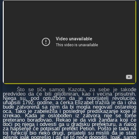
Što se tiče samog Kazota, za sebe je takođe
predvideo da će biti giljotiniran, kao i većina prisutnih.
Njega su, pod optužbom da je neprijatelj revolucije,
uhapsili 1792. godine, a ćerka Elizabet tražila je da i ona
bude zatvorena sa njim da bi mogla negovati ostarelog
oca. Tako je zabeležila i poslednje predskazanje koje je
izrekao. Kada je oslobođen iz zatvora nije se tome
preterano boradovao. Rekao je da vidi žandara koji će
doći po njega i odvesti ga u gradsku prefekturu, a nalog
za hapšenje će potpisati prefekt Petion. Pošto je tada na
toj funkciji bio neko drugi, prijatelji su mislili da je stari
pesnik ipak pogrešio i da se to neće dogoditi. Ipak, samo