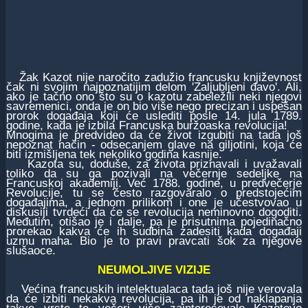
Žak Kazot nije naročito zadužio francusku književnost
čak ni svojim najpoznatijim delom 'Zaljubljeni đavo'. Ali,
ako je tačno ono što su o kazotu zabeležili neki njegovi
savremenici, onda je on bio više nego precizan i uspešan
prorok događaja koji će uslediti posle 14. jula 1789.
godine, kada je izbila Francuska buržoaska revolucija!
Mnogima je predvideo da će život izgubiti na tada još
nepoznat način - odsecanjem glave na giljotini, koja će
biti izmišljena tek nekoliko godina kasnije.
Kazota su, doduše, za života priznavali i uvažavali
toliko da su ga pozivali na večernje sedeljke na
Francuskoj akademiji. Već 1788. godine, u predvečerje
Revolucije, tu se često razgovaralo o predstojećim
događajima, a jednom prilikom i one je učestvovao u
diskusiji tvrdeći da će se revolucija neminovno dogoditi.
Međutim, otišao je i dalje, pa je prisutnima pojedinačno
prorekao kakva će ih sudbina zadesiti kada događaji
uzmu maha. Bio je to pravi pravcati šok za njegove
slušaoce.
NEUMOLJIVE VIZIJE
Većina francuskih intelektualaca tada još nije verovala
da će izbiti nekakva revolucija, pa ih je od naklapanja