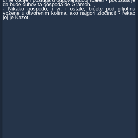
crne kočije i posluga u odgovarajućoj toaleti - pokušala je
da bude duhovita gospođa de Gramon.
- Nikako gospođo, i vi, i ostale, bićete pod giljotinu
vožene u otvorenim kolima, ako najgori zločinci! - rekao
joj je Kazot.