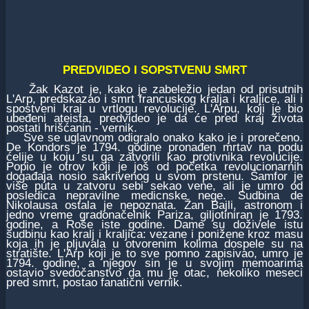
PREDVIDEO I SOPSTVENU SMRT
Žak Kazot je, kako je zabeležio jedan od prisutnih
L'Arp, predskazao i smrt francuskog kralja i kraljice, ali i
spostveni kraj u vrtlogu revolucije. L'Arpu, koji je bio
ubeđeni ateista, predvideo je da će pred kraj života
postati hrišćanin - vernik.
Sve se uglavnom odigralo onako kako je i prorečeno.
De Kondors je 1794. godine pronađen mrtav na podu
ćelije u koju su ga zatvorili kao protivnika revolucije.
Popio je otrov koji je još od početka revolucionarnih
događaja nosio sakrivenog u svom prstenu. Šamfor je
više puta u zatvoru sebi sekao vene, ali je umro od
posledica nepravilne medicnske nege. Sudbina de
Nikolausa ostala je nepoznata. Žan Bajli, astronom i
jedno vreme gradonačelnik Pariza, giljotiniran je 1793.
godine, a Roše iste godine. Dame su doživele istu
sudbinu kao kralj i kraljica: vezane i ponižene kroz masu
koja ih je pljuvala u otvorenim kolima dospele su na
stratište. L'Arp koji je to sve pomno zapisivao, umro je
1794. godine, a njegov sin je u svojim memoarima
ostavio svedočanstvo da mu je otac, nekoliko meseci
pred smrt, postao fanatični vernik.