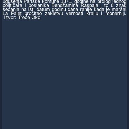
ugušenja Pariske komune 1871. godine na prdlog jednog
političara i poslanika Bendžamina Raspaja i to u znak
sećanja na isti datum godinu dana ranije kada je maršal
La Fajet pročitao zakletvu vernosti kralju i monarhiji.
Izvor: Treće Oko