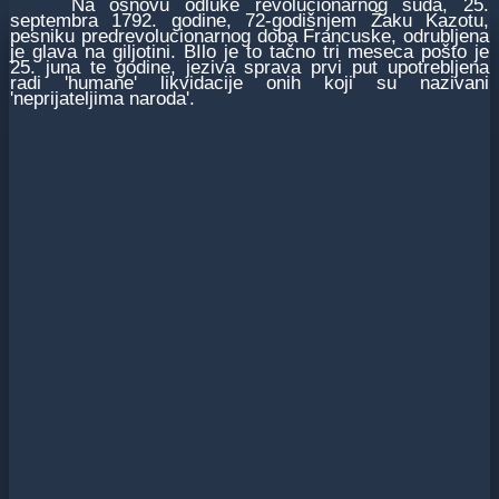
Na osnovu odluke revolucionarnog suda, 25.
septembra 1792. godine, 72-godišnjem Žaku Kazotu,
pesniku predrevolucionarnog doba Francuske, odrubljena
je glava na giljotini. BIlo je to tačno tri meseca pošto je
25. juna te godine, jeziva sprava prvi put upotrebljena
radi 'humane' likvidacije onih koji su nazivani
'neprijateljima naroda'.