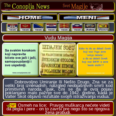
Vudu Magija
Dobrovoljno Umiranje Ili Nešto Drugo. Zna se za
veliki broj iznenadnih, naizgled neobjašnjivih smrti kod
primitivnih naroda. Ipak, čini se da je ovoj pojavi
poklanjano malo pažnje sve do 1942. godine, kada je
Valter Skot objavio rezultate svojih istraživanja vudua.
Osmeh na lice:
Pravog muškarca nećete videti
da pegla i pere - on to završi pre nego što se njegova
žena probudi.