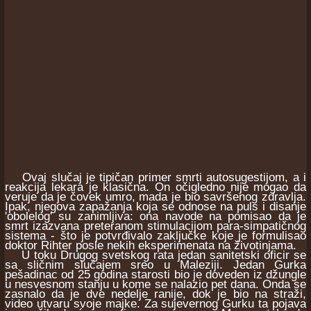
Ovaj slučaj je tipičan primer smrti autosugestijom, a i
reakcija lekara je klasična. On očigledno nije mogao da
veruje da je čovek umro, mada je bio savršenog zdravlja.
Ipak, njegova zapažanja koja se odnose na puls i disanje
'obolelog' su zanimljiva: ona navode na pomisao da je
smrt izazvana preteranom stimulacijom para-simpatičnog
sistema - što je potvrđivalo zaključke koje je formulisao
doktor Rihter posle nekih eksperimenata na životinjama.
U toku Drugog svetskog rata jedan sanitetski oficir se
sa sličnim slučajem sreo u Maleziji. Jedan Gurka
pešadinac od 25 godina starosti bio je doveden iz džungle
u nesvesnom stanju u kome se nalazio pet dana. Onda se
zasnalo da je dve nedelje ranije, dok je bio na straži,
video utvaru svoje majke. Za sujevernog Gurku ta pojava