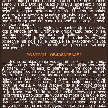
se osećanje potpune napuštenosti od koje može pobeći
samo u smrt. Dok se nalazi u stanju hipersenzibilnosti,
surovo i neprijateljsko držanje saplemenika samo
pojačava njegovu opsednutost smrću. U njemu se polako
gasi volja za životom, prestaje da jede, slabi, i na neki
način doprinosi svojoj izolaciji. Drugim rečima, postaje
ono što drugi žele da bude i aktivno učestvuje u nekoj
vrsti samoubistva.
Druga reakcija zajednice se manifestuje u časovima
koji prethode smrti. Društvena grupa tada, reklo bi se,
pristupa svojim pogrebnim ritualima, a majstor
ceremonije, koji je ponekad najbliži rođak žrtve, kida
poslednje niti koje su je vezivale za svakodnevni život,
uvodeći ga u 'svet mrtvih' uz prećutnu saradnju
umirućeg...
POSTOJI LI OBJAŠNJENJE?
Jedno od objašnjenja vudu smrti bilo bi - verovanje.
Uzmimo na primer Indijance i njihovo magijsko verovanje
u totem, Svi indijanci iz plemena 'Crne noge' veruju
(zahvaljujući svom vraču) da će umreti ako dodirnu svoj
totem. A to se i dešava ukoliko ga neko dodirne. U ratu,
napadne ih pleme Sijuksa, pobedi ih, nalože vatru od
njihovog totema i - njima ništa. Oni u magiju totema 'Crnih
nogu' ne veruju. A, vudu vračevi? da li je moguć proces
materijalizacije negativnih misli nekog vudu vrača? I jeste
i nije. Kada jeste? Kada su svi članovi njegovog plemena
indoktrinirani zabludom da vudu mag može da ih ubije kad
god hoće. Ako oni u to poveruju on će i te kako moći to da
izvrši. Ali ako taj vudu mag sretne neku osobu koja u to
ne veruje i nema indoktrinaciju o značenju tog rituala,