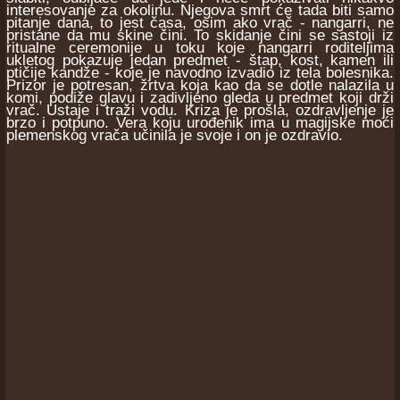
interesovanje za okolinu. Njegova smrt će tada biti samo
pitanje dana, to jest časa, osim ako vrač - nangarri, ne
pristane da mu skine čini. To skidanje čini se sastoji iz
ritualne ceremonije u toku koje nangarri roditeljima
ukletog pokazuje jedan predmet - štap, kost, kamen ili
ptičije kandže - koje je navodno izvadio iz tela bolesnika.
Prizor je potresan, žrtva koja kao da se dotle nalazila u
komi, podiže glavu i zadivljeno gleda u predmet koji drži
vrač. Ustaje i traži vodu. Kriza je prošla, ozdravljenje je
brzo i potpuno. Vera koju urođenik ima u magijske moći
plemenskog vrača učinila je svoje i on je ozdravio.