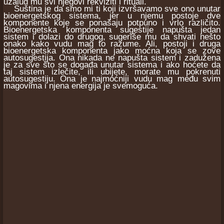
uzalud mu svi njegovi rekviziti i rituali.
Suština je da smo mi ti koji izvršavamo sve ono unutar
bioenergetskog sistema, jer u njemu postoje dve
komponente koje se ponašaju potpuno i vrlo različito.
Bioenergetska komponenta sugestije napušta jedan
sistem i dolazi do drugog, sugeriše mu da shvati nešto
onako kako vudu mag to razume. Ali, postoji i druga
bioenergetska komponenta jako moćna koja se zove
autosugestija. Ona nikada ne napušta sistem i zadužena
je za sve što se događa unutar sistema i ako hoćete da
taj sistem izlečite, ili ubijete, morate mu pokrenuti
autosugestiju. Ona je najmoćniji vudu mag među svim
magovima i njena energija je svemoguća.