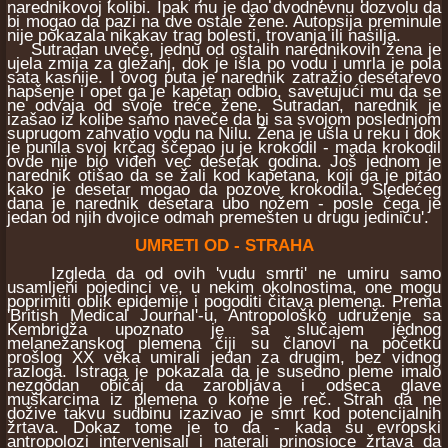
narednikovoj kolibi. Ipak mu je dao dvodnevnu dozvolu da
bi mogao da pazi na dve ostale žene. Autopsija preminule
nije pokazala nikakav trag bolesti, trovanja ili nasilja.
Sutradan uveče, jednu od ostalih narednikovih žena je
ujela zmija za gležanj, dok je išla po vodu i umrla je pola
sata kasnije. I ovog puta je narednik zatražio desetarevo
hapšenje i opet ga je kapetan odbio, savetujući mu da se
ne odvaja od svoje treće žene. Sutradan, narednik je
izašao iz kolibe samo naveče da bi sa svojom poslednjom
suprugom zahvatio vodu na Nilu. Žena je ušla u reku i dok
je punila svoj krčag ščepao ju je krokodil - mada krokodil
ovde nije bio viđen već desetak godina. Još jednom je
narednik otišao da se žali kod kapetana, koji ga je pitao
kako je desetar mogao da pozove krokodila. Sledećeg
dana je narednik desetara ubo nožem - posle čega je
jedan od njih dvojice odmah premešten u drugu jedinicu'.
UMRETI OD - STRAHA
Izgleda da od ovih 'vudu smrti' ne umiru samo
usamljeni pojedinci ve, u nekim okolnostima, one mogu
poprimiti oblik epidemije i pogoditi čitava plemena. Prema
'British Medical Journal'-u, Antropološko udruženje sa
Kembridža upoznato je sa slučajem jednog
melanežanskog plemena čiji su članovi na početku
prošlog XX veka umirali jedan za drugim, bez vidnog
razloga. Istraga je pokazala da je susedno pleme imalo
nezgodan običaj da zarobljava i odseca glave
muškarcima iz plemena o kome je reč. Strah da ne
dožive takvu sudbinu izazivao je smrt kod potencijalnih
žrtava. Dokaz tome je to da - kada su evropski
antropolozi intervenisali i naterali prinosioce žrtava da