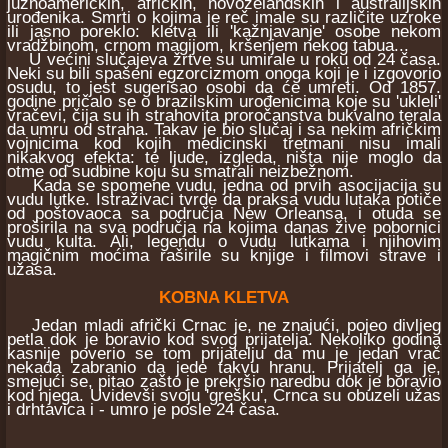
južnoameričkih, afričkih, novozelandskih i australijskih
urođenika. Smrti o kojima je reč imale su različite uzroke
ili jasno poreklo: kletva ili 'kažnjavanje' osobe nekom
vradžbinom, crnom magijom, kršenjem nekog tabua...
U većini slučajeva žrtve su umirale u roku od 24 časa.
Neki su bili spašeni egzorcizmom onoga koji je i izgovorio
osudu, to jest sugerisao osobi da će umreti. Od 1857.
godine pričalo se o brazilskim urođenicima koje su 'ukleli'
vračevi, čija su ih strahovita proročanstva bukvalno terala
da umru od straha. Takav je bio slučaj i sa nekim afričkim
vojnicima kod kojih medicinski tretmani nisu imali
nikakvog efekta: te ljude, izgleda, ništa nije moglo da
otme od sudbine koju su smatrali neizbežnom.
Kada se spomene vudu, jedna od prvih asocijacija su
vudu lutke. Istraživaci tvrde da praksa vudu lutaka potiče
od poštovaoca sa područja New Orleansa, i otuda se
proširila na sva područja na kojima danas žive pobornici
vudu kulta. Ali, legendu o vudu lutkama i njihovim
magičnim moćima raširile su knjige i filmovi strave i
užasa.
KOBNA KLETVA
Jedan mladi afrički Crnac je, ne znajući, pojeo divljeg
petla dok je boravio kod svog prijatelja. Nekoliko godina
kasnije poverio se tom prijatelju da mu je jedan vrač
nekada zabranio da jede takvu hranu. Prijatelj ga je,
smejući se, pitao zašto je prekršio naredbu dok je boravio
kod njega. Uvidevši svoju 'grešku', Crnca su obuzeli užas
i drhtavica i - umro je posle 24 časa.