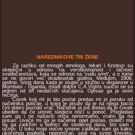
NAREDNIKOVE TRI ŽENE
Za razliku od mnogih etnologa, lekari i fiziolozi su
skeptični u odnosu na verodostojnost i tačnost
svedočanstava, koja se odnose na 'vudu smrt', a o tome
se ne govori već dvadesetak godina. Međutim, 1906.
godine, istog dana kada je stupio u službu u dispanzer u
Mombasi - Uganda, mladi doktor C.A.Vigins suočio se sa
jednim od tih neobičnih slučajeva. Opisao ga je ovim
rečima:
'Čovek koji mi je bio poslat predao mi je poruku od
načelnika policije, u kojoj je pisalo da je na njega bacio
čini dobro poznati vrač. Načelnik je još dodao da je čovek
ubeđen da će umreti sledeće noći u ponoć. Pregledao
sam ga i ne našavši ništa nenormalno, vratio ga na
posao. Uveče mi ga je načelnik opet poslao, moleći me
da ga zadržim u bolnici do sledećeg dana, što sam i
učinio. U toku moje noćne smene zatekao sam ga kako,
ukočenog pogleda, nepomičan, sedi na svom krevetu.