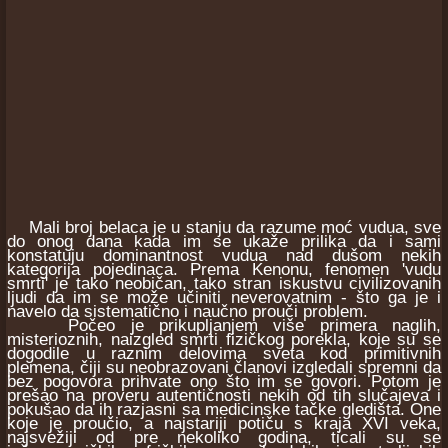
Mali broj belaca je u stanju da razume moć vudua, sve
do onog dana kada im se ukaže prilika da i sami
konstatuju dominantnost vudua nad dušom nekih
kategorija pojedinaca. Prema Kenonu, fenomen 'vudu
smrti' je tako neobičan, tako stran iskustvu civilizovanih
ljudi da im se može učiniti neverovatnim - što ga je i
navelo da sistematično i naučno prouči problem.
Počeo je prikupljanjem više primera naglih,
misterioznih, naizgled smrti fizičkog porekla, koje su se
dogodile u raznim delovima sveta kod primitivnih
plemena, čiji su neobrazovani članovi izgledali spremni da
bez pogovora prihvate ono što im se govori. Potom je
prešao na proveru autentičnosti nekih od tih slučajeva i
pokušao da ih razjasni sa medicinske tačke gledišta. One
koje je proučio, a najstariji potiču s kraja XVI veka,
najsvežiji od pre nekoliko godina, ticali su se