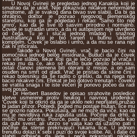
U Novoj Gvineji je pregledao jednog Kanakija koji je
smatrao da je uklet. Nije pokazivao nikakve nenormalne
simptome, ali je svakog dana bivao sve slabiji. Da bi ga
ohrabrio, doktor je pozvao njegovog plemenskog
starešinu, koji ga je pogledao i rekao: 'Samo što nije
umro', kao da je sve to sasvim prirodno i normalno.
Čovek je sutradan umro, a da ni autopsijom nije utvrđeno
od čega. Tu je i slučaj jednog mladog i snažnog
Australijanca koji je bio ranjen u butinu 'ukletim'
kompljem. Čovek je oslabio i umro, a da mu se rana nije
čak ni inficirala.
Takođe u Novoj Gvineji, vrač je bacio čini na
pomoćnika jednog belog misionara. Budući da je čovek
sve više slabio, lekar koji ga je lečio pozvao je vrača i
rekao mu da će, ako se nešto bude desilo bolesniku,
ostali članovi plemena biti oterani iz misije, a on sam
osuđen na smrt od gladi. Vrač je pristao da skine čini i
rekao bolesniku da se radilo o greški, da na njega nije
bacio nikakve čini. Efekat je bio gotovo trenutan - čoveku
se vratila snaga i te iste večeri je ponovo počeo da radi
svoj posao.
Dr Herbert Basedov je opisao strahovite posledice
kletve usmerene protiv neukog i naivnog urođenika:
'Čovek koji bi otkrio da ga je ukleo neki neprijatelj,pružao
bi jadan prizor. Pobledi, pogled mu postaje mutan, lice mu
se grozno nabora. Pokušava, ali ne može da viče, kao da
mu je nevidljiva ruka zapušila usta. Počinje da drhti, a
mišići mu otvrdnu. Posrće, pada na zemlju, izgleda kao
da gubi svest, ali ubrzo se valja kao da užasno pati i
počinje da stenje prekrivajući rukama lice. U jednom
trenutku dolazi k sebi i puzi do svoje kolibe. Ali, i dalje će
slabiti, odbijaće da jede i neće pokazivati nikakvo