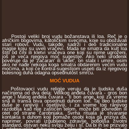
Postoji veliki broj vudu božanstava ili loa. Reč je o
afričkim bogovima, katoličkim svecima, koje su obožavali
stari robovi. Vudu, takođe, sadrži i deo tradicionalne
magije koju su uveli vračevi. Mada se smatra da kult loa
štiti od čini ili kletvi vračeva one koji su njime ugroženi,
još je veća njegova moć sugestije. Ako neki urođenik
poveruje da je 'začaran' ili 'uklet', on slabi i umire, osim
ako ne nađe nekoga koga smatra obdarenim većim vudu
moćima, a koji će kontra-sugestijom uspeti da iz njegovog
bolesnog duha odagna opsednutost smrću.
MOĆ VUDUA
Poštovaoci vudu religije veruju da je ljudska duša
načinjena od dva dela: Velikog anđela čuvara - gros bon
ange i Malog anđela čuvara - ti bon ange, koji za vreme
sna ili transa biva opsednuti duhom loe. Taj deo ljudske
duše je ranjiviji i osetljiviji, i za vreme tog ranjivog
razdoblja kad nije zaštićen telom, može biti povređen ili
otet od strane čarobnjaka. Svrha rituala je stvaranje
kontakta s duhom koji pomaže osobi koja ga priziva da,
naprimer, povrati izgubljeno zdravlje, poboljša životni
standard, ostvari neku svoju želju i sl. Da bi ih se prizvalo