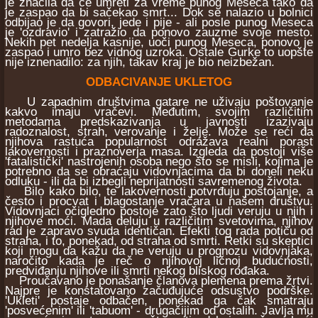
je značila da će umreti za vreme punog Meseca tako da
je zaspao da bi sačekao smrt... Dok se nalazio u bolnici
odbijao je da govori, jede i pije - ali posle punog Meseca
je 'ozdravio' i zatražio da ponovo zauzme svoje mesto.
Nekih pet nedelja kasnije, uoči punog Meseca, ponovo je
zaspao i umro bez vidnog uzroka. Ostale Gurke to uopšte
nije iznenadilo: za njih, takav kraj je bio neizbežan.
ODBACIVANJE UKLETOG
U zapadnim društvima gatare ne uživaju poštovanje
kakvo imaju vračevi. Međutim, svojim različitim
metodama predskazivanja u javnosti izazivaju
radoznalost, strah, verovanje i želje. Može se reći da
njihova rastuća popularnost odražava realni porast
lakovernosti i praznoverja masa. Izgleda da postoji više
'fatalistički' nastrojenih osoba nego što se misli, kojima je
potrebno da se obraćaju vidovnjacima da bi doneli neku
odluku - ili da bi izbegli neprijatnosti savremenog života.
Bilo kako bilo, te lakovernosti potvrđuju postojanje, a
često i procvat i blagostanje vračara u našem društvu.
Vidovnjaci očigledno postoje zato što ljudi veruju u njih i
njihove moći. Mada deluju u različitim svetovima, njihov
rad je zapravo svuda identičan. Efekti tog rada potiču od
straha, i to, ponekad, od straha od smrti. Retki su skeptici
koji mogu da kažu da ne veruju u prognozu vidovnjaka,
naročito kada je reč o njihovoj ličnoj budućnosti,
predviđanju njihove ili smrti nekog bliskog rođaka.
Proučavano je ponašanje članova plemena prema žrtvi.
Najpre je konstatovano začuđujuće odsustvo podrške.
'Ukleti' postaje odbačen, ponekad ga čak smatraju
'posvećenim' ili 'tabuom' - drugačijim od ostalih. Javlja mu