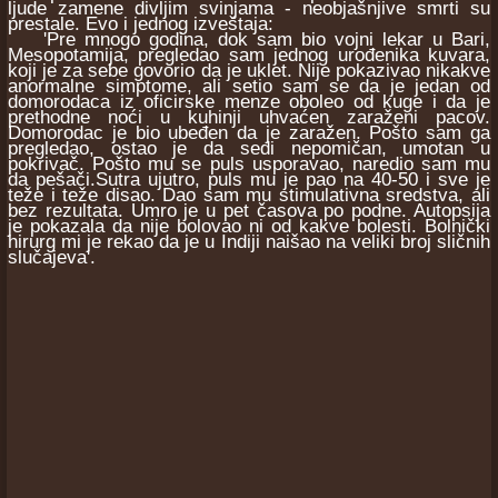
ljude zamene divljim svinjama - neobjašnjive smrti su
prestale. Evo i jednog izveštaja:
'Pre mnogo godina, dok sam bio vojni lekar u Bari,
Mesopotamija, pregledao sam jednog urođenika kuvara,
koji je za sebe govorio da je uklet. Nije pokazivao nikakve
anormalne simptome, ali setio sam se da je jedan od
domorodaca iz oficirske menze oboleo od kuge i da je
prethodne noći u kuhinji uhvaćen zaraženi pacov.
Domorodac je bio ubeđen da je zaražen. Pošto sam ga
pregledao, ostao je da sedi nepomičan, umotan u
pokrivač. Pošto mu se puls usporavao, naredio sam mu
da pešači.Sutra ujutro, puls mu je pao na 40-50 i sve je
teže i teže disao. Dao sam mu stimulativna sredstva, ali
bez rezultata. Umro je u pet časova po podne. Autopsija
je pokazala da nije bolovao ni od kakve bolesti. Bolnički
hirurg mi je rekao da je u Indiji naišao na veliki broj sličnih
slučajeva'.