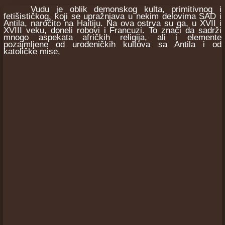
Vudu je oblik demonskog kulta, primitivnog i
fetišističkog, koji se upražnjava u nekim delovima SAD i
Antila, naročito na Haitiju. Na ova ostrva su ga, u XVII i
XVIII veku, doneli robovi i Francuzi. To znači da sadrži
mnogo aspekata afričkih religija, ali i elemente
pozajmljene od urođeničkih kultova sa Antila i od
katoličke mise.