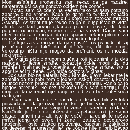
Mom asistentu urođeniku sam rekao da ga nadzire,
nameravajući da ga ponovo obiđem pre ponoći.
Morao sam da odem na večeru tako da sam potpuno
zaboravio na vreme. Kada je gong na tvrđavi označio
ponoć, požurio sam u bolnicu u kojoj sam zatekao mrtvog
Askarija. Asistent mi je rekao da ga nije ispuštao iz vida,
ali da se kod prvog otkucaja ponoći, čovek, do tada
potpuno nepomičan, srušio mrtav na krevet. Danas sam
ubeđen da sam mogao da ga spasim nekom pilulom za
uspavljivanje od koje se ne bi probudio do jutra'.
Da li je zaista mogao da ga spase? Loš psihički uticaj
je učinio svoje tako da ni dr Vigins, niti iko drugi,
verovatno ništa nije mogao da promeni, osim, možda,
neki vrač...
Dr Vigins piše o drugom slučaju koji je zanimljiv iz dva
razloga. S jedne strane, pokazuje dokle mogu da idu
mržnja i mahinacije urođenika, a sa druge strane, što u
spor uvlači tri žene. Evo priče doktora Viginsa:
'Dok sam bio na safariju blizu Nimule, glavni lekar me je
zamolio da se pobrinem o jednom Askari desetaru, kome
je ubod nožem probio supklavikularnu arteriju. Ranio ga je
njegov narednik. Ne bez teškoća ušio sam arteriju i, na
moje veliko iznenađenje, ranjenik je brzo i bez poteškoća
ozdravio.
Čuo sam da su se narednik i desetar bili žestoko
posvađalai i da je ovaj drugi, koji je bio vrač, upozorio
prvog 'da pripazi na svoje tri žene u naredna tri dana'.
Narednik je o tome obavestio kapetana koji je samo
slegao ramenima - ali, iste te večeri, narednik je našao
mrtvu jednu od svoje tri žene i zatražio desetarovo
hapšenje. Posle kratkog ispitivanja, kapetan je zaključio
da desetar nije umešan, jer se uopšte nije ni približavao