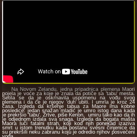
Na Novom Zelandu, jedna pripadnica plemena Maori
pojela je voće za koje je znala da potiče sa 'tabu' mesta.
Setila se da je oskrnavila uspomenu na vođu svog
plemena i da će je njegov 'duh' ubiti. I umrla je kroz 24
časa. Izgleda da kršenje tabua za Maore ima kobne
posledice: jedan snažan mladić je umro istog dana kada
je prekršio 'tabu'. Žrtve, piše Kenon, umiru tako kao da ih
je odjednom izdala sva snaga. Izgleda da bogata mašta
Maora luči fatalni strah, koji kod njih ponekad izaziva
smrt u istom trenutku kada postanu svesni činjenice da
su prekršili neku zabranu koju je odredio njihov posvećeni
vođa.