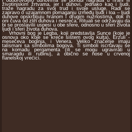
i odobrovoljilo duhovima se ponudi nagrada u hrani ili
životinjskim žrtvama, jer i duhovi, jednako kao i ljudi,
traže nagradu za svoj trud i svoje usluge. Radi se
zapravo o uzajamnom pomaganju između ljudi i loa – ljudi
duhove opskrbljuju hranom i drugim nužnostima, dok ih
oni čuva od zlih duhova i nesreća. Rituali se održavaju da
bi se proslavilii uspesi u obe sfere, odnosno u sferi života
ljudi i sferi života duhova.
Vrhovni bog je Legba, koji predstavlja Sunce (koje je
osnova oko koje se kreće sistem ovog kulta), Erzuli -
mesečeva boginja, i Venera. Veliko značenje imaju
talismani sa simbolima bogova. Ti simboli iscrtavaju se
na komadu pergamenta (ili se mogu ugravirati u
smaragdu ili rubinu), a obično se nose u crvenoj
flanelskoj vrećici.