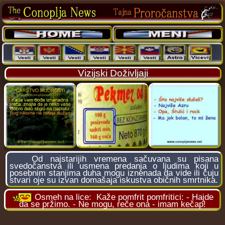
Vizijski Doživljaji
Od najstarijih vremena sačuvana su pisana
svedočanstva ili usmena predanja o ljudima koji u
posebnim stanjima duha mogu iznenada da vide ili čuju
stvari oje su izvan domašaja iskustva običnih smrtnika.
Osmeh na lice:
Kaže pomfrit pomfritici: - Hajde
da se pržimo. - Ne mogu, reče ona - imam kečap!