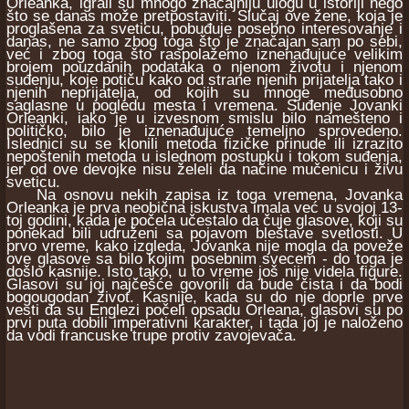
Orleanka, igrali su mnogo značajniju ulogu u istoriji nego
što se danas može pretpostaviti. Slučaj ove žene, koja je
proglašena za sveticu, pobuđuje posebno interesovanje i
danas, ne samo zbog toga što je značajan sam po sebi,
već i zbog toga što raspolažemo iznenađujuće velikim
brojem pouzdanih podataka o njenom životu i njenom
suđenju, koje potiču kako od strane njenih prijatelja tako i
njenih neprijatelja, od kojih su mnoge međusobno
saglasne u pogledu mesta i vremena. Suđenje Jovanki
Orleanki, iako je u izvesnom smislu bilo namešteno i
političko, bilo je iznenađujuće temeljno sprovedeno.
Islednici su se klonili metoda fizičke prinude ili izrazito
nepoštenih metoda u islednom postupku i tokom suđenja,
jer od ove devojke nisu želeli da načine mučenicu i živu
sveticu.
Na osnovu nekih zapisa iz toga vremena, Jovanka
Orleanka je prva neobična iskustva imala već u svojoj 13-
toj godini, kada je počela učestalo da čuje glasove, koji su
ponekad bili udruženi sa pojavom bleštave svetlosti. U
prvo vreme, kako izgleda, Jovanka nije mogla da poveže
ove glasove sa bilo kojim posebnim svecem - do toga je
došlo kasnije. Isto tako, u to vreme još nije videla figure.
Glasovi su joj najčešće govorili da bude čista i da bodi
bogougodan život. Kasnije, kada su do nje doprle prve
vesti da su Englezi počeli opsadu Orleana, glasovi su po
prvi puta dobili imperativni karakter, i tada joj je naloženo
da vodi francuske trupe protiv zavojevača.