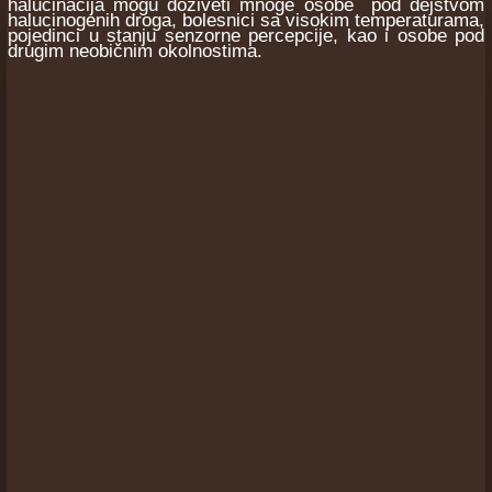
halucinacija mogu doživeti mnoge osobe pod dejstvom
halucinogenih droga, bolesnici sa visokim temperaturama,
pojedinci u stanju senzorne percepcije, kao i osobe pod
drugim neobičnim okolnostima.