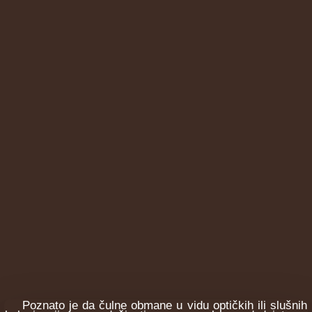
Poznato je da čulne obmane u vidu optičkih ili slušnih