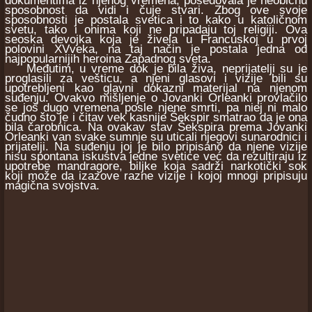
dokumentima iz njenog vremena, posedovala je neobičnu
sposobnost da vidi i čuje stvari. Zbog ove svoje
sposobnosti je postala svetica i to kako u katoličnom
svetu, tako i onima koji ne pripadaju toj religiji. Ova
seoska devojka koja je živela u Francuskoj u prvoj
polovini XVveka, na taj način je postala jedna od
najpopularnijih heroina Zapadnog sveta.
Međutim, u vreme dok je bila živa, neprijatelji su je
proglasili za vešticu, a njeni glasovi i vizije bili su
upotrebljeni kao glavni dokazni materijal na njenom
suđenju. Ovakvo mišljenje o Jovanki Orleanki provlačilo
se još dugo vremena posle njene smrti, pa niej ni malo
čudno što je i čitav vek kasnije Šekspir smatrao da je ona
bila čarobnica. Na ovakav stav Šekspira prema Jovanki
Orleanki van svake sumnje su uticali njegovi sunarodnici i
prijatelji. Na suđenju joj je bilo pripisano da njene vizije
nisu spontana iskustva jedne svetice već da rezultiraju iz
upotrebe mandragore, biljke koja sadrži narkotički sok
koji može da izazove razne vizije i kojoj mnogi pripisuju
magična svojstva.