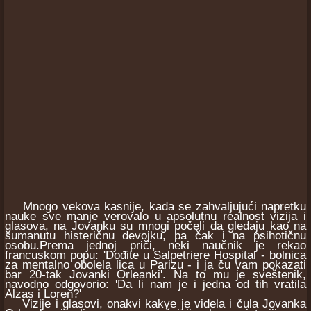
Mnogo vekova kasnije, kada se zahvaljujući napretku
nauke sve manje verovalo u apsolutnu realnost vizija i
glasova, na Jovanku su mnogi počeli da gledaju kao na
sumanutu histeričnu devojku, pa čak i na psihotičnu
osobu.Prema jednoj priči, neki naučnik je rekao
francuskom popu: 'Dođite u Salpetriere Hospital - bolnica
za mentalno obolela lica u Parizu - i ja ču vam pokazati
bar 20-tak Jovanki Orleanki'. Na to mu je sveštenik,
navodno odgovorio: 'Da li nam je i jedna od tih vratila
Alzas i Loren?'
Vizije i glasovi, onakvi kakve je videla i čula Jovanka