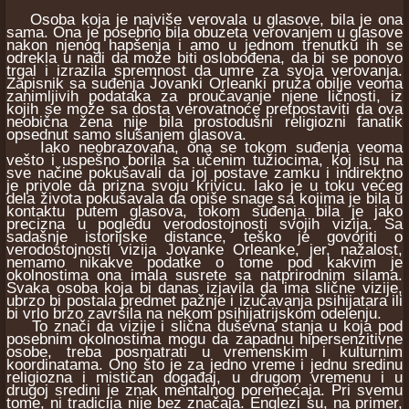
Osoba koja je najviše verovala u glasove, bila je ona
sama. Ona je posebno bila obuzeta verovanjem u glasove
nakon njenog hapšenja i amo u jednom trenutku ih se
odrekla u nadi da može biti oslobođena, da bi se ponovo
trgal i izrazila spremnost da umre za svoja verovanja.
Zapisnik sa suđenja Jovanki Orleanki pruža obilje veoma
zanimljivih podataka za proučavanje njene ličnosti, iz
kojih se može sa dosta verovatnoće pretpostaviti da ova
neobična žena nije bila prostodušni religiozni fanatik
opsednut samo slušanjem glasova.
Iako neobrazovana, ona se tokom suđenja veoma
vešto i uspešno borila sa učenim tužiocima, koj isu na
sve načine pokušavali da joj postave zamku i indirektno
je privole da prizna svoju krivicu. Iako je u toku većeg
dela života pokušavala da opiše snage sa kojima je bila u
kontaktu putem glasova, tokom suđenja bila je jako
precizna u pogledu verodostojnosti svojih vizija. Sa
sadašnje istorijske distance, teško je govoriti o
verodostojnosti vizija Jovanke Orleanke, jer, nažalost,
nemamo nikakve podatke o tome pod kakvim je
okolnostima ona imala susrete sa natprirodnim silama.
Svaka osoba koja bi danas izjavila da ima slične vizije,
ubrzo bi postala predmet pažnje i izučavanja psihijatara ili
bi vrlo brzo završila na nekom psihijatrijskom odelenju.
To znači da vizije i slična duševna stanja u koja pod
posebnim okolnostima mogu da zapadnu hipersenzitivne
osobe, treba posmatrati u vremenskim i kulturnim
koordinatama. Ono što je za jedno vreme i jednu sredinu
religiozna i mističan događaj, u drugom vremenu i u
drugoj sredini je znak mentalnog poremećaja. Pri svemu
tome, ni tradicija nije bez značaja. Englezi su, na primer,