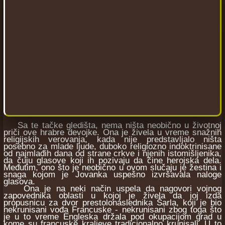
Sa te tačke gledišta, nema ništa neobično u životnoj
priči ove hrabre devojke. Ona je živela u vreme snažnih
religijskih verovanja, kada nije predstavljalo ništa
posebno za mlade ljude, duboko religiozno indoktrinisane
od najmlađih dana od strane crkve i njenih istomišljenika,
da čuju glasove koji ih pozivaju da čine herojska dela.
Međutim, ono što je neobično u ovom slučaju je žestina i
snaga kojom je Jovanka uspešno izvršavala naloge
glasova.
Ona je na neki način uspela da nagovori vojnog
zapovednika oblasti u kojoj je živela da joj izda
propusnicu za dvor prestolonaslednika Šarla, koji je bio
nekrunisani vođa Francuske - nekrunisani zbog toga što
je u to vreme Engleska držala pod okupacijom grad u
kome su francuske kraljeve tradicionalno krunisali. U to