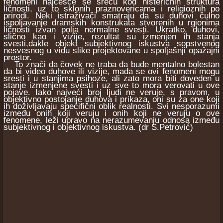
fenomeni najčešće se sreću kod histeričnih struktura
ličnosti, uz to sklonih praznovericama i religioznih po
prirodi. Neki istraživači smatraju da su duhovi čulno
ispoljavanje dramskih konstrukata stvorenih u rgionima
ličnosti izvan polja normalne svesti. Ukratko, duhovi,
slično kao i vizije, rezultat su izmenjen ih stanja
svesti,dakle objekt subjektivnog iskustva sopstvenog
nesvesnog u vidu slike projektovane u spoljašnji opažajni
prostor.
To znači da čovek ne traba da bude mentalno bolestan
da bi video duhove ili vizije, mada se ovi fenomeni mogu
sresti i u stanjima psihoze, ali zato mora biti doveden u
stanje izmenjene svesti i uz sve to mora verovati u ove
pojave. Iako najveći broj ljudi ne veruje, s pravom, u
objektivno postojanje duhova i prikaza, oni su za one koji
ih doživljavaju specifični oblik realnosti. Svi nesporazumi
između onih koji veruju i onih koji ne veruju o ove
fenomene, leži upravo na nerazumevanju odnosa između
subjektivnog i objektivnog iskustva. (dr S.Petrović)