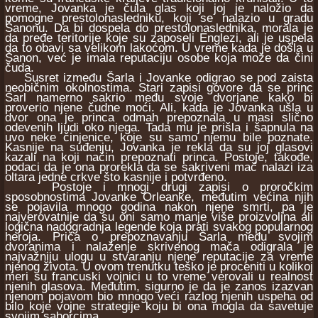
vreme, Jovanka je čula glas koji joj je naložio da
pomogne prestolonasledniku, koji se nalazio u gradu
Šanonu. Da bi dospela do prestolonaslednika, morala je
da pređe teritorije koje su zaposeli Englezi, ali je uspela
da to obavi sa velikom lakoćom. U vreme kada je došla u
Šanon, već je imala reputaciju osobe koja može da čini
čuda.
Susret između Šarla i Jovanke odigrao se pod zaista
neobičnim okolnostima. Stari zapisi govore da se princ
Šarl namerno sakrio među svoje dvorjane kako bi
proverio njene čudne moći. Ali, kada je Jovanka ušla u
dvor ona je princa odmah prepoznala u masi slično
odevenih ljudi oko njega. Tada mu je prišla i šapnula na
uvo neke činjenice, koje su samo njemu bile poznate.
Kasnije na suđenju, Jovanka je rekla da su joj glasovi
kazali na koji način prepoznati princa. Postoje, takođe,
podaci da je ona prorekla da se sakriveni mač nalazi iza
oltara jedne crkve što kasnije i potvrđeno.
Postoje i mnogi drugi zapisi o proročkim
sposobnostima Jovanke Orleanke, međutim većina njih
se pojavila mnogo godina nakon njene smrti, pa je
najverovatnije da su oni samo manje više proizvoljna ali
logična nadogradnja legende koja prati svakog popularnog
heroja. Priča o prepoznavanju Šarla među svojim
dvoranima i nalaženje skrivenog mača odigrala je
najvažniju ulogu u stvaranju njene reputacije za vreme
njenog života. U ovom trenutku teško je proceniti u kolikoj
meri su francuski vojnici u to vreme verovali u realnost
njenih glasova. Međutim, sigurno je da je zanos izazvan
njenom pojavom bio mnogo veći razlog njenih uspeha od
bilo koje vojne strategije koju bi ona mogla da savetuje
svojim saborcima.