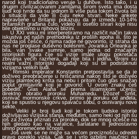
narod koji tradicionalno veruje u duhove. Isto tako, i u
drugim civilizacovanim zamljama širom sveta ima dosta
ljudi koji tvrde da su jednom ili više puta tokom života bili
u situaciji da vide ili čuju neke stvari. Neke ankete
napravljene u Britaniji pokazuju da je između 10-14%
britanskih građana čulo, videlo ili osetilo stvari koje nisu
bile objektivno u njihovoj blizini.
U XXI veku mi interperetiramo na različit način takva
iskustva od naših prethodnika iz prošlih epoha ili, što je
možda još češće, o njima radije ne govorimo, iz straha da
nas ne proglase duševno bolesnim. Jovanka Orleanka je
bila, van svake sumnje, samo jedna od značajnih
istorijskih figura čije su vizije imale ulogu pokretača
zbivanja većih razmera, ali nije bila i jedina. Brojni su
realni važni istorijski događaji koji su bii podstaknuti
vizijama velikih ljudi.
Rimski imperator Konstantin pretpostavlja se da je
doživeo preobraćenje u hrišćanina nakon što je doživeo
viziju plamtećeg krsta na nebu i pritom čuo glas snažan
poput grmljavine koji je govorio: 'U ovom znaku ćeš
pobediti.' Glas Alaha se prema islamskom učenju,
direktno obratio proroku Muhamedu. Džozef Smit,
osnivač mormonske crkve, primio je poruku od anđela,
koji se spustio u njegovu spavaću sobu, o osnivanju nove
sekte.
Veliki je broj ljudi koji je tokom ljudske istorije
doživljavao vizijska stanja, međutim, samo neki od njih su
još za života priznati za proroke, dok se mnog očešće na
njih gledalo kao na varalice, šarlatane ili jednostavno
umno poremećene ličnosti.
Još uvek se ne može sa većom preciznošću odrediti
pravo poreklo vizija. Čak se i vrlo ozbiljni naučnici na