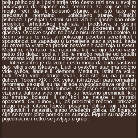
polju psihologije i psihijatrije vrlo često razilaze u svojim
pokušajima da objasne ovaj fenomen, za koji se ne bi
moglo reći da je bolesno stanje, ali isto tako ne
predstavlja normalno i uobičajeno stanje. Klinički
psiholozi i psihijatri skloni su da vizije objasne kao oblik
projekcije arhetipskog matrijala i predstava u spoljni
opažajni prostor, najčešpće u vidu pokretnih slika ili
glasova. Ovakve osobe najčešće nisu mentalno obolele, u
užem smislu te reči, ali pokazuju poseban senzibilitet i
sposobnost da zapadaju u izmenjena stanja svesti, kada
su otvorena vrata za prodor nesvesnih sadržaja u svest.
Međutim, isto tako ima naučnika koji veruju da su vizije
nešto što dolazi spolja i što je mnogo realnije od ostalih
fenomena koji se sreću u izmenjenim stanjima svesti.
Interesantno je da vizije često mogu da budu sastavni
deo religijskog iskustva. Ljudi u ovakvim stanjima obično
vide svece, anđele ili demone. Međutim, istini za volju,
ljudi često vide i druge stvari, kao što su, na primer,
duhovi. Tokom XIX i XX veka, istraživači paranormalnih
fenomena sakupili su na hiljade svedočanstava onih koji
su tvrdili da su videli duhove. Najčešće se u modernim
vizijama duhova vide oni koji su nedavno preminuli, koji
su smrtno bolesni ili oni koji se nalaze u smrtnoj
opasnosti. Ovi duhovi, ili, još preciznije rečeno - prikaze,
mogu imati čitavu lepezu pojavnih oblika koji idu od
maglovitih i nejasnih, slabo svetlećih oblika, do figura u
čije se materijalno poreklo ne sumnja. Figure su najčešće
pojedinačne i retko se javljaju u grupi.