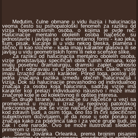
Međutim, čulne obmane u vidu iluzija i halucinacija
veoma često su psihopatološki fenomen za razliku od
vizija hipersenzitivnih osoba, o kojima je ovde reč.
Halucinacije mentalno obolelih osoba najčešće su
jednostavne i javljaju se u elementarnoj formi - kao jeka,
šum, pisak, kucanje ili u vidu nekog bleska, plamena i
slično, ili kao složene - kada imaju karakter glasova ili se
javljau u vidu geometrijskih formi ili neke scenske slike.
Za razliku od halucinacija mentalno obolelih osoba,
vizije predstavljaju specifičan oblik čulnih obmana, koje
imaju posebnu dramaturgiju, dramski zaplet, odnosno
sadržaj i odigravaju se u posebnoj sceni. Dakle, vizije
imaju izrazito dramski karakter. Pored toga, postoji još
jedna značajna razlika između običnih halucinacija i
vizija. Dok su halucinacije prevashodno od individualnog
značaja za osobu koja halucinira, sadržaj vizije ima
karakter koji prelazi individualno iskustvo i može imati
značenje koje je od kolektivnog ili opšteg interesa.
Sa druge strane, halucinacije su najčešće u vezi sa
promenama u mozgu i izraz su njegovog patološkog
funkcionisanja, dok se vizije najčešće javljaju spontano i
kod zdravih ljudi, a osim toga, ono što ih čini specifičnim
subjektivnim doživljajem, je da nose u sebi poruku od
značaja kako za pojedinca tako i za veće grupe ljudi, pa
čak i cele narode. Ovo se može ilustrovati sledećim
primerom iz istorije.
Slavna Jovanka Orleanka, prema brojnim pisanim