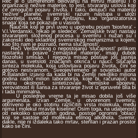
Reč je o usmerenom delovanju na mrtvu materiju i o
organizaciji nežive materije, to jest, stvaranju uslova koji
će omogućiti pojavu života. I tako, delujući na materiju
'nežive' planete, svemirski razum nastupa u ulozi
stvoritelja sveta, ili po Ajnštajnu, kao 'organizatorska
snaga' koja se pokazuje u vasioni.
Naučnik koji je prvi uveo u upotrebu pojam 'biosfera' -
V.I.Verdanski, rekao je sledeće: 'Zemaljske tvari nastaju
stvaranjem složenog procesa u svemiru i nužan su i
zakonski deo skladnog svemirskog mehanizma u kojem,
kao što nam je poznato, nema slučajnosti'.
Reči Verdanskog o nepostojanju 'slučajnosti' prilikom
nastanka i pojave 'zemaljske materije', imaju dubok
filozofski smisao. I njegova misao postaje još jasnija
danas, u svetsloti značajnih otkrića u nauci. Slučajna
sinteza molekula, koja uslovljava pojavu života, čini se
gotovo nestvarnom. Sveojevremeno je sovjetski autor
R.Balandin izjavio da kada bi na Zemlji nekoliko miliona
godina radilo milion laboratorija, koje bi, računajući na
sretnu okolnost, sintetizovale hemijske spojeve,
verovatnost ili šansa za stvaranje život iz epruvete bila bi
i tada minimalna.
U poslednje vreme ta je misao dobila još više
argumenata. Izvan Zemlje, u otvorenom svemiru,
otkriveno je oko stotinu različitih vrsta molekula, među
njima i molekul mravlje kiseline! Osim toga, na udaljenosti
od nekoliko svetlosnih godina, postoje ogromni 'oblaci'
koji se sastoje od molekula etilnog alkohola. Svemir,
dakle, nije ni izdaleka tako mrtav, sterilan i prazan prostor
kako se čini.