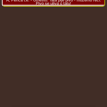
A, Perica će: - Umesto: Tata pije pivo - možemo reći:
Pivo se uliva u tatu!