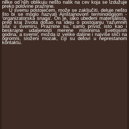
neke od njih oblikuju nešto nalik na cev koja se izdužuje
preko polovine praznine.
U svemu postojećem, može se zaključiti, deluje nešto
što bi se moglo nazvati Ajnštajnovom terminologijom -
'organizatorska snaga'. On je, iako ubeđeni materijalista,
pred kraj života došao na ideju o postojanju 'razumnih
sila' u svemiru. Praznine su, samo privid, isto kao i
beskrajne udaljenosti merene milionima svetlosnih
godina, a svemir, možda iz velike daljine i najviše sliči na
ogromni, složeni mozak, čiji su delovi u neprestanom
kontaktu.