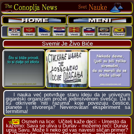
Svemir Je Živo Biće
I nauka već potvrđuje staru ideju da je univezum
gigantski organizam prožet jedinstvenom svešću. Da li
su otkrivene 'niti razuma' koje povezuju čestice,
planete i stvorenja? Neverovatan eksperiment sa
termitima!
Osmeh na lice:
Učitelj kaže deci: - Umesto da
kažemo: Sava se uliva u Dunav - možemo reći: Dunav
upija Savu. Može li neko od vas navesti sličan primer?