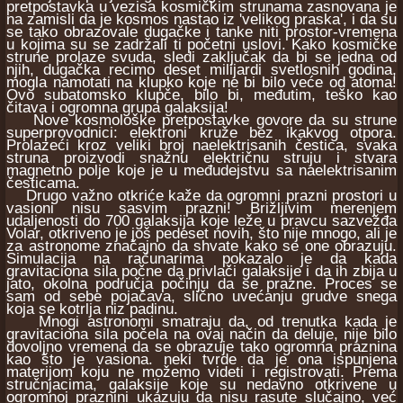
pretpostavka u vezisa kosmičkim strunama zasnovana je
na zamisli da je kosmos nastao iz 'velikog praska', i da su
se tako obrazovale dugačke i tanke niti prostor-vremena
u kojima su se zadržali ti početni uslovi. Kako kosmičke
strune prolaze svuda, sledi zaključak da bi se jedna od
njih, dugačka recimo deset milijardi svetlosnih godina,
mogla namotati na klupko koje ne bi bilo veće od atoma!
Ovo subatomsko klupče, bilo bi, međutim, teško kao
čitava i ogromna grupa galaksija!
Nove kosmološke pretpostavke govore da su strune
superprovodnici: elektroni kruže bez ikakvog otpora.
Prolazeći kroz veliki broj naelektrisanih čestica, svaka
struna proizvodi snažnu električnu struju i stvara
magnetno polje koje je u međudejstvu sa naelektrisanim
česticama.
Drugo važno otkriće kaže da ogromni prazni prostori u
vasioni nisu sasvim prazni! Brižljivim merenjem
udaljenosti do 700 galaksija koje leže u pravcu sazvežđa
Volar, otkriveno je još pedeset novih, što nije mnogo, ali je
za astronome značajno da shvate kako se one obrazuju.
Simulacija na računarima pokazalo je da kada
gravitaciona sila počne da privlači galaksije i da ih zbija u
jato, okolna područja počinju da se prazne. Proces se
sam od sebe pojačava, slično uvećanju grudve snega
koja se kotrlja niz padinu.
Mnogi astronomi smatraju da, od trenutka kada je
gravitaciona sila počela na ovaj način da deluje, nije bilo
dovoljno vremena da se obrazuje tako ogromna praznina
kao što je vasiona. neki tvrde da je ona ispunjena
materijom koju ne možemo videti i registrovati. Prema
stručnjacima, galaksije koje su nedavno otkrivene u
ogromnoj praznini ukazuju da nisu rasute slučajno, već