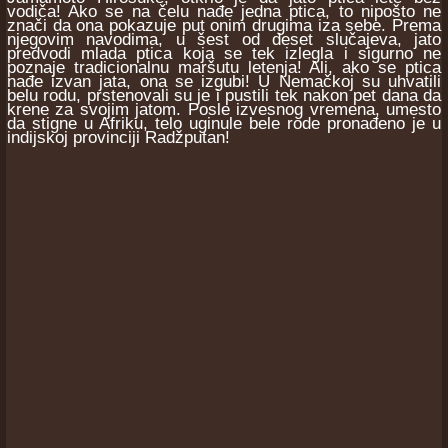
vodiča! Ako se na čelu nađe jedna ptica, to nipošto ne
znači da ona pokazuje put onim drugima iza sebe. Prema
njegovim navodima, u šest od deset slučajeva, jato
predvodi mlada ptica koja se tek izlegla i sigurno ne
poznaje tradicionalnu maršutu letenja! Ali, ako se ptica
nađe izvan jata, ona se izgubi! U Nemačkoj su uhvatili
belu rodu, prstenovali su je i pustili tek nakon pet dana da
krene za svojim jatom. Posle izvesnog vremena, umesto
da stigne u Afriku, telo uginule bele rode pronađeno je u
indijskoj provinciji Radžputan!