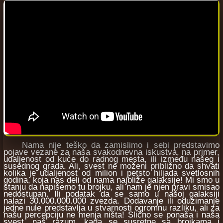
Nama nije teško da zamislimo i sebi predstavimo
pojave vezane za naša svakodnevna iskustva, na primer,
udaljenost od kuće do radnog mesta, ili između našeg i
susednog grada. Ali, svest ne moženi približno da shvati
kolika je udaljenost od milion i petsto hiljada svetlosnih
godina, koja nas deli od nama najbliže galaksije! Mi smo u
stanju da napišemo tu brojku, ali nam je njen pravi smisao
nedostupan. Ili podatak da se samo u našoj galaksiji
nalazi 30.000.000.000 zvezda. Dodavanje ili oduzimanje
jedne nule predstavlja u stvarnosti ogromnu razliku, ali za
našu percepciju ne menja ništa! Slično se ponaša i naša
svest, naš razum, kada se susretne sa brojkama i