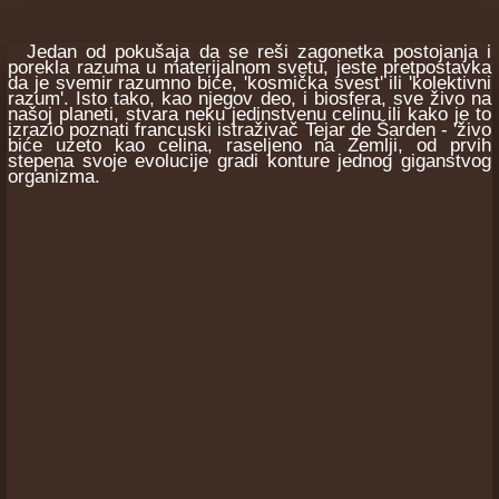
Jedan od pokušaja da se reši zagonetka postojanja i
porekla razuma u materijalnom svetu, jeste pretpostavka
da je svemir razumno biće, 'kosmička svest' ili 'kolektivni
razum'. Isto tako, kao njegov deo, i biosfera, sve živo na
našoj planeti, stvara neku jedinstvenu celinu ili kako je to
izrazio poznati francuski istraživač Tejar de Šarden - 'živo
biće uzeto kao celina, raseljeno na Zemlji, od prvih
stepena svoje evolucije gradi konture jednog giganstvog
organizma.