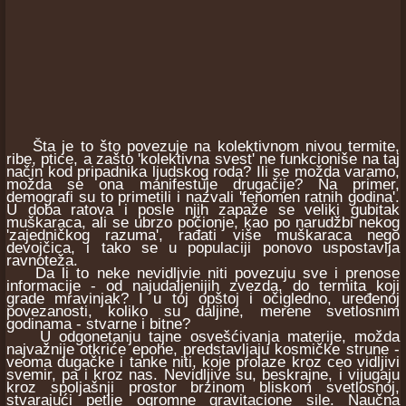
Šta je to što povezuje na kolektivnom nivou termite,
ribe, ptice, a zašto 'kolektivna svest' ne funkcioniše na taj
način kod pripadnika ljudskog roda? Ili se možda varamo,
možda se ona manifestuje drugačije? Na primer,
demografi su to primetili i nazvali 'fenomen ratnih godina'.
U doba ratova i posle njih zapaže se veliki gubitak
muškaraca, ali se ubrzo počionje, kao po narudžbi nekog
'zajedničkog razuma', rađati više muškaraca nego
devojčica, i tako se u populaciji ponovo uspostavlja
ravnoteža.
Da li to neke nevidljvie niti povezuju sve i prenose
informacije - od najudaljenijih zvezda, do termita koji
grade mravinjak? I u toj opštoj i očigledno, uređenoj
povezanosti, koliko su daljine, merene svetlosnim
godinama - stvarne i bitne?
U odgonetanju tajne osvešćivanja materije, možda
najvažnije otkriće epohe, predstavljaju kosmičke strune -
veoma dugačke i tanke niti, koje prolaze kroz ceo vidljivi
svemir, pa i kroz nas. Nevidljive su, beskrajne, i vijugaju
kroz spoljašnji prostor brzinom bliskom svetlosnoj,
stvarajući petlje ogromne gravitacione sile. Naučna