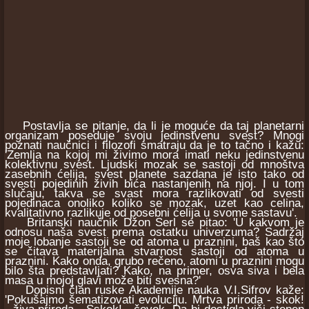
Postavlja se pitanje, da li je moguće da taj planetarni
organizam poseduje svoju jedinstvenu svest? Mnogi
poznati naučnici i filozofi smatraju da je to tačno i kažu:
'Zemlja na kojoj mi živimo mora imati neku jedinstvenu
kolektivnu svest. Ljudski mozak se sastoji od mnoštva
zasebnih ćelija, svest planete sazdana je isto tako od
svesti pojedinih živih bića nastanjenih na njoj. I u tom
slučaju, takva se svast mora razlikovati od svesti
pojedinaca onoliko koliko se mozak, uzet kao celina,
kvalitativno razlikuje od posebni ćelija u svome sastavu'.
Britanski naučnik Džon Serl se pitao: 'U kakvom je
odnosu naša svest prema ostatku univerzuma? Sadržaj
moje lobanje sastoji se od atoma u praznini, baš kao što
se čitava materijalna stvarnost sastoji od atoma u
praznini. Kako onda, grubo rečeno, atomi u praznini mogu
bilo šta predstavljati? Kako, na primer, osva siva i bela
masa u mojoj glavi može biti svesna?'
Dopisni član ruske Akademije nauka V.I.Sifrov kaže:
'Pokušajmo šematizovati evoluciju. Mrtva priroda - skok!