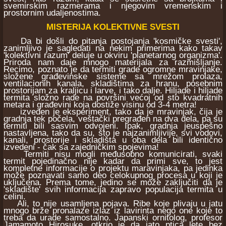
svemirskim razmerama i njegovim vremenskim i
prostornim udaljenostima.
MISTERIJA KOLEKTIVNE SVESTI
Da bi došli do pitanja postojanja 'kosmičke svesti',
zanimljivo je sagledati na nekim primerima kako takav
'kolektivni razum' deluje u okviru 'planetarnog organizma'.
Priroda nam daje mnogo materijala za razmišljanje.
Recimo, poznato je da termiti grade ogromne mravinjake,
složene građevinske sisteme sa mrežom prolaza,
ventilacionih kanala, skladištima za hranu, posebnim
prostorijam za kraljicu i larve, i tako dalje. Hiljade i hiljade
termita složno rade na površini većoj od sto kvadratnih
metara i građevini koja dostiže visinu od 3-4 metra!
izveden je eksperiment, tako da je mravinjak, čija je
gradnja tek počela, veštački pregrađen na dva dela, pa su
termiti bili sasvim odvojeni. Ipak, gradnja jeuspešno
nastavljena, tako da su, što je najzanimljivije, svi vodovi,
kanali, prostorije i skladišta u oba dela bili identično
izvedeni - čak sa zajedničkim spojevima!
Termiti nisu mogli međusobno komunicirati, svaki
termit pojedinačno nije kadar da primi sve, to jest
kompletne informacije o projektu maravinjaka, pa jedinka
može poznavati samo deo celokupnog procesa u koji je
uključena. Prema tome, jedino se može zaključiti da je
'skladište' svih informacija zapravo populacija termita u
celini.
Ali, to nije usamljena pojava. Ribe koje plivaju u jatu
mnogo brže pronalaze izlaz iz lavirinta nego one koje to
treba da urade samostalno. Japanski ornitolog, profesor
Jamamoto Hirosuke, otkrio je da jato ptica lete bez