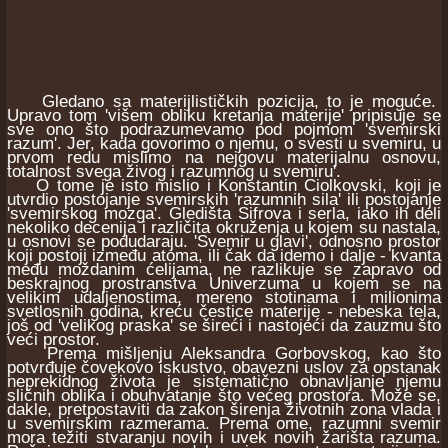
Gledano sa materijlističkih pozicija, to je moguće.
Upravo tom 'višem obliku kretanja materije' pripisuje se
sve ono što podrazumevamo pod pojmom 'svemirski
razum'. Jer, kada govorimo o njemu, o svesti u svemiru, u
prvom redu mislimo na nejgovu materijalnu osnovu,
totalnost svega živog i razumnog u svemiru'.
O tome je isto mislio i Konstantin Ciolkovski, koji je
utvrdio postojanje svemirskih 'razumnih sila' ili postojanje
'svemirskog mozga'. Gledišta Sifrova i serla, iako ih deli
nekoliko decenija i različita okruženja u kojem su nastala,
u osnovi se podudaraju. 'Svemir u glavi', odnosno prostor
koji postoji između atoma, ili čak da idemo i dalje - kvanta
među moždanim ćelijama, ne razlikuje se zapravo od
beskrajnog prostranstva Univerzuma u kojem se na
velikim udaljenostima, mereno stotinama i milionima
svetlosnih godina, kreću čestice materije - nebeska tela,
još od 'velikog praska' se šireći i nastojeći da zauzmu što
veći prostor.
Prema mišljenju Aleksandra Gorbovskog, kao što
potvrđuje čovekovo iskustvo, obavezni uslov za opstanak
neprekidnog života je sistematično obnavljanje njemu
sličnih oblika i obuhvatanje što većeg prostora. Može se,
dakle, pretpostaviti da zakon širenja životnih zona vlada i
u svemirskim razmerama. Prema ome, razumni svemir
mora težiti stvaranju novih i uvek novih žarišta razuma.