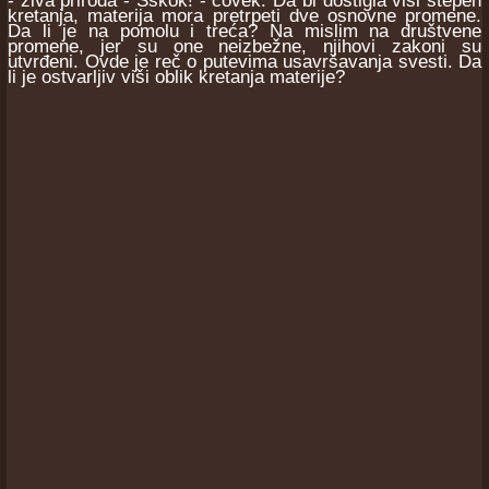
- živa priroda - Sskok! - čovek. Da bi dostigla viši stepen
kretanja, materija mora pretrpeti dve osnovne promene.
Da li je na pomolu i treća? Na mislim na društvene
promene, jer su one neizbežne, njihovi zakoni su
utvrđeni. Ovde je reč o putevima usavršavanja svesti. Da
li je ostvarljiv viši oblik kretanja materije?