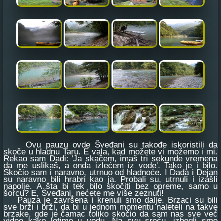
Ovu pauzu ovde Šveđani su takođe iskoristili da
skoče u hladnu Taru. E vala, kad možete vi možemo i mi.
Rekao sam Dadi: 'Ja skačem, imaš tri sekunde vremena
da me uslikaš, a onda izlećem iz vode'. Tako je i bilo.
Skočio sam i naravno, utrnuo od hladnoće. I Dada i Dejan
su naravno bili hrabri kao ja. Probali su, utrnuli i izašli
napolje. A šta bi tek bilo skočiti bez opreme, samo u
šorcu? E, Šveđani, nećete me više zeznuti!
Pauza je završena i krenuli smo dalje. Brzaci su bili
sve brži i brži, da bi u jednom momentu naleteli na takve
brzake, gde je čamac toliko skočio da sam nas sve već
video kako letimo u vodu. Na svu sreću, izbegli smo