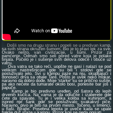
Došli smo na drugu stranu i popeli se u predivan kamp,
sa svih strana okružen šumom. Bio je to pravi lek za sve.
Ovako nešto, van civilizacije, u šumi. Prizor za
pamćenje. Odmah smo seli pored vatre koja je polako
tinjala. Počelo je i sušenje svih delova odeće i obuće uz
vatru.
Ova vatra se tako reći, uopšte ne gasi i nalazi se pod
velikom nastrešnicom gde su bili i stolovi gde se
posluživalo jelo. Svi u kampu paze na nju, skupljajući i
donoseći drva sa obale Tare. Pošto je uvek neko mokar,
naravno da dobro dođe. Moje 'starke' su se prilično sušile,
pa ako nećete da tumarate okolo bosi, ponesite bar još i
papuče.
Kamp je bio predivno uređen, od šatora do lepih
drvenih kućica. Na vama je da odlučite i izaberete gde
ćete da spavate. Tu je i velika koliba sa kuhinjom, a
ispred nje šank gde se posluživalo svakakvo piće.
Naravno, pivo je bilo na prvom mesto. Točeno, u limenci,
u flaši. Birajte. Posebna lepota je uveče kada se upale
baklje duž staze u kampu. Prizor koji se neda opisati.