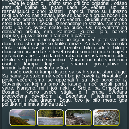
Veče je dolazilo i pošto smo prilično ogladneli, otišao
sam do kolibe da pitam kada će večera, uz put
razmišljajući o onoj pašteti i paprici. Tamo su ljubazno
rekli da to od nas zavisi, jede se kad koja grupa hoće i da
možemo odmah da dobijemo večeru. Skupili smo se oko
stola kod vatre i čekali. Iznenađenje je stizalo. Nismo se
nadali da će ovako nešto da bude. Od najkvalitetnijeg
domaćeg pršuta, sira, kajmaka, kulena, jaja, barene
paprike, pa sve do onih famoznih pašteta.
Nije služeno u porcijama po osobi, već je to sve bilo
doneto na sto i jede ko koliko može. Za nas četvoro oko
stola, koliko nas je u tom trenutku bilo gladnih, bilo je
doneseno hrane da se deset osoba komotno može najesti
i još da ostane. Tako da od straha da ne ostanemo gladni,
desilo se potpuno suprotno. Moram odmah spomenuti
osoblje kampa koje je stvarno gostoljubivo i
komunikativno i uvek na usluzi.
Inače ovde u kamp dolaze sa svih strana stare Juge.
Sa nama za stolom na večeri bio je čovek iz Hrvatske, a
posle večere smo se upoznali i sa dve porodice iz
Slovenije sa kojima smo do kasno u noć pričali pored
vatre. Naravno, mi i još neki iz Srbije, pa Crnogorci i
Bosanci. Kasno uveče stigla je i grupa Šveđana
predvođena devojkom iz Beograda i jednim lepim
kučetom. Hvala dragom Bogu, ovo je bilo mesto gde
politika nije imala šta da traži.