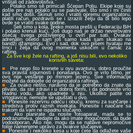
vrištali od zadovoljstva.
Polako smo se primicali Šćepan Polju. Ekipe koje su
došle pre nas polako su se pakovale, što smo i mi činili
kad smo došli. Skinuli smo i vratili opremu organizatoru,
platili račun, pozdravili se i izrazili želju da bi bilo lepo
ovde se vratiti svake godine.
Seli smo u kola, preko mosta prešli u Federaciju BiH
i polako krenuli kući. Još dugo nas je držao neverovatni
osećaj svega proživljenog u ovih par sati. Ovakav
adrenalin osetio sam još samo kada sam skakao na
bandži džampingu. Evo i sad, dok ovo pišem hvataju me
trnci i želja da ovog momenta uskočim u čamac za
rafting.
Za sve koji žele na rafting, a još nisu bili, evo nekoliko
korisnih saveta:
■
Pre nego što krenete u ovu avanturu, dobro proučite
sva pravila sigurnosti i ponašanja. Ovo je vrlo bitno, jer
ovo nije veslanje po mirnom jezeru. Sve informacije
možete da dobijete od organizatora raftinga.
■
Za ovako nešto, naravno da je potrebno da znate da
plivate, da ste zdravi i u dobroj formi, i da podnosite vrlo
hladnu vodu, ako upadnete u nju. Ukoliko patite od
vrtoglavice, nemojte se upuštati u ovo.
■
Ponesite rezervnu odeću i obuću, kremu za sunčanje i
stredstva protiv raznih insekata. Ponesite i naočare sa
trakom da vam ne ispadnu slučajno.
■
Ako planirate da nosite fotoaparat, mada se to
podrazumeva, gledajte da ako imate mogućnosti, da bude
vodootporan. Ako nije, mogu da se nabave nepromočive
folije namenjene upravo za ovakve slučajeve.
■
Ponesite i nekoliko kesa u koje ćete da odlažete vaše