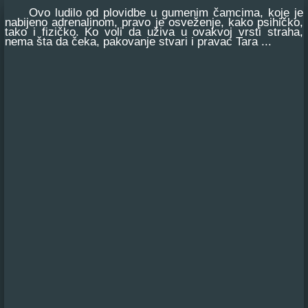
Ovo ludilo od plovidbe u gumenim čamcima, koje je
nabijeno adrenalinom, pravo je osveženje, kako psihičko,
tako i fizičko. Ko voli da uživa u ovakvoj vrsti straha,
nema šta da čeka, pakovanje stvari i pravac Tara ...