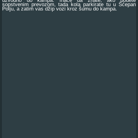
uzvodno do kampa. Inače da znate, ako dođete
sopstvenim prevozom, tada kola parkirate tu u Šćepan
Polju, a zatim vas džip vozi kroz šumu do kampa.