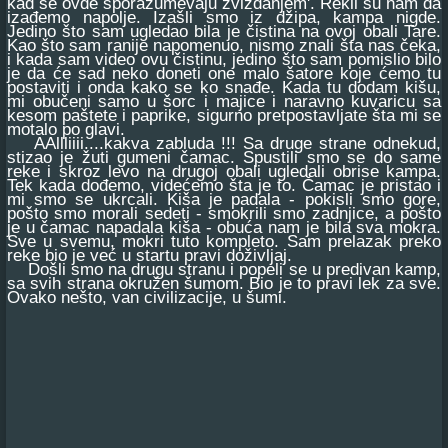
kad se ovde sporazumevaju zviždanjem'. Rekli su nam da
izađemo napolje. Izašli smo iz džipa, kampa nigde.
Jedino što sam ugledao bila je čistina na ovoj obali Tare.
Kao što sam ranije napomenuo, nismo znali šta nas čeka,
i kada sam video ovu čistinu, jedino što sam pomislio bilo
je da će sad neko doneti one malo šatore koje ćemo tu
postaviti i onda kako se ko snađe. Kada tu dodam kišu,
mi obučeni samo u šorc i majice i naravno kuvaricu sa
kesom paštete i paprike, sigurno pretpostavljate šta mi se
motalo po glavi.
AAllliiii....kakva zabluda !!! Sa druge strane odnekud,
stizao je žuti gumeni čamac. Spustili smo se do same
reke i skroz levo na drugoj obali ugledali obrise kampa.
Tek kada dođemo, videćemo šta je to. Čamac je pristao i
mi smo se ukrcali. Kiša je padala - pokisli smo gore,
pošto smo morali sedeti - smokrili smo zadnjice, a pošto
je u čamac napadala kiša - obuća nam je bila sva mokra.
Sve u svemu, mokri tuto kompleto. Sam prelazak preko
reke bio je već u startu pravi doživljaj.
Došli smo na drugu stranu i popeli se u predivan kamp,
sa svih strana okružen šumom. Bio je to pravi lek za sve.
Ovako nešto, van civilizacije, u šumi.