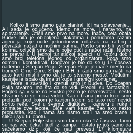
Koliko li smo samo puta planirali ići na splavarenje...
Ali sada je odlučeno. Idemo na more, i naravno, na
splavarenje. Otišli smo prvo na more. Inače, cela obala
Budve bila je oblepljena plakatima i ponudama raznih
agencija koje nude jednodnevni odlazak na rafting i
povratak nazad u noćnim satima. Pošto smo bili svojim
kolima, odlučili smo da je bolje otići u našoj režiji. Nismo
se prevarili. U jednoj turističkoj agenciji u Kotoru dobili
smo broj telefona jednog od organizatora, koga smo
odmah i kontaktirali. Dogovor je bio da se u 17 časova
nađemo u Šćepan Polju. Šćepan Polje je inače mesto na
tromeđi Crne Gore, Srbije i BiH, i kada smo ga našli na
auto karti mislili smo da je to stvarno mesto. Međutim,
kasnije je ispalo da ima tri kuće i granični kontejner.
More je završilo i krenuli smo iz Budve. Do Šćepan
Polja stvarno ima šta da se vidi. Predeli su fantastični.
Pogled sa visine na Pivsko jezero je neverovatan, nešto
stvarno što se mora videti. Kao i brana preko koje smo
prelazili, pod kojom je kanjon kojem se tako reći nevidi
korito reke. Sve u svemu, digitalac i kameru u ruke i
snimajte ove lepote. Biće vam kasnije žao ako nešto
propustite, kao i nama što nismo stali na sred brane i
slikali svu tu lepotu.
U Šćepan Polje stigli smo tačno oko 17 časova. Tamo
su nas već čekali ljudi iz kampa i ostalo je još samo da
sačekamo džip koji će nas prevesti 17 kilometara