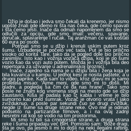
Džip je došao i jedva smo čekali da krenemo, jer nismo
uopšte znali gde idemo ni šta nas čeka, gde ćemo spavati
i šta ćemo jesti. Inače da odmah napomenem da smo se
odlučili za opciju, gde smo imali: večeru, spavanje,
doručak, splavarenje i ručak. Taj aranžman će vas koštati
60 eura po osobi.
Potrpali smo se u džip i krenuli uskim putem kroz
šumu. Uzbuđenje je počelo već tada. Put je bio prilično
visoko od korita Tare, tako da je pogled dole bio prilično
zanimljiv. Isto kao i vožnja vozača džipa, koji je po šumi
vozio kao da vozi auto putem. Možda je i vožnja bila deo
repertoara za uživanje u adrenalinskoj groznici.
Inače, zajedno sa nama je u džipu bila i žena koja je
bila kuvarica u kampu. U jednoj kesi je nosila paštete, a u
drugoj paprike. Kada sam to video, kroz glavu mi je samo
proletela misao: 'Ajme meni, gde smo mi to došli. Mi
gladni, a pogledaj sa čim će da nas hrane'. Tako smo
posle ne znam kog vremena stigli na mesto gde se džip
zaustavio. Kiša je padala kao iz kabla i vreme je bilo
sumorno kao pred sumrak. Vozač je otvorio vrata i jako
zvižduknuo, a posle par sekundi čuo se drugi zvižduk,
negde iz šume sa druge strane reke. Ovo me je odmah
podsetilo na partizanske filmove, a i na ovaj zadnji
nesretni rat koji se vodio na tim prostorima.
Mi smo tu bili sa crnogorske strane, a druga strana
reke i šuma pripadaju već BiH. Pomislio sam: 'Bože dragi,
šta je ovo, pa jesmo li mi to došli na neki ilegalni rafting,