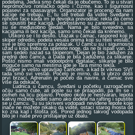
podeljena. Jedva smo čekali da je obučemo. To je u stvari
nepromočivo ronilačko odelo i čizme, kao i sigurnosni
pojasevi za spasavanje. Organizator je procenio da nam
kacige ne trebaju. E, tu ste trebali da vidite Šveđane i
njihove face kada im je devojka prevodilac rekla da ćemo
se spustiti bez kaciga. Jednostavno su zanemeli i samo
su se međusobno gledali. Nama je bilo svejedno, sa
kacigama ili bez kaciga, samo smo čekali da krenemo.
Uskoro se i to desilo. Ulazak u čamac, raspored koji je
skiper odredio, podela vesala onima koji su hteli veslati, i
sve je bilo spremno za polazak. U čamcu su i sigurnosna
užad u koja treba da upletete noge, da ne bi ispali van. Ja
sam sedeo nazad sa skiperom, Dejan je bio zadužen za
prednji deo čamca, a Dada je bila zadužena za slikanje.
Pošto nismo imali vodootporni digitalac, slikanje je bilo
moguće samo na mestima gde je Tara mirno tekla.
Skiper je vešto upravljao čamcem, a kad bi viknuo 'SVI'
tada smo svi veslali. Počelo je mirno, da bi ubrzo došli
prvi brzaci. Adrenalin je počeo da navire, a čamac sve
više da odskače.
Ludnica u čamcu, Šveđani u početku razrogačenih
očiju samo ćute, ali posle su se prilagodili, pa im se i
osmeh na licu pojavio. Predeo okolo je nestvaran, lepota
kakvu možete videti samo ako dođete na rafting i spustite
se u čamcu. Tu su skriveni vodopadi neviđene lepote koje
inače ne možete nikako da vidite, ostaci starog mosta od
ko zna kad i štošta još. Pored jednog takvog vodopada
bilo je i naše prvo pristajanje uz obalu.