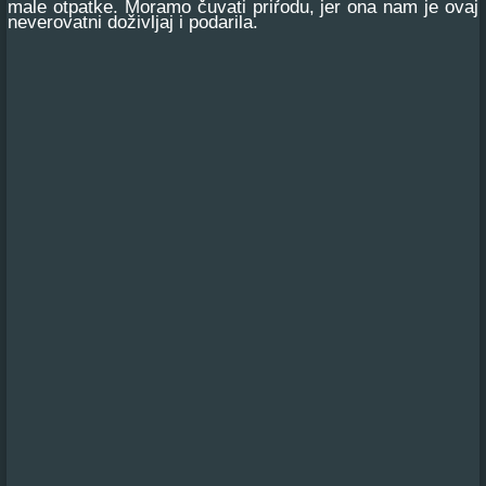
male otpatke. Moramo čuvati prirodu, jer ona nam je ovaj
neverovatni doživljaj i podarila.