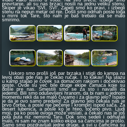
prevrtanje, ali su nas brzaci nosili na jednu veliku stenu.
Skiper je vikao 'SVI, SVI'. Zapeli smo ko pravi, i izbegli
stenu na nepun metar od nje. Došli smo odmah posle toga
u mirni tok Tare, što nam je baš trebalo da se malo
smirimo.
Uskoro smo prošli još par brzaka i stigli do kampa na
levoj obali gde nas je čekao ručak. I to kakav! Na ulazu
u kamp stajao je čovek sa domaćom rakijom i dočekivao
goste. Ovde su već bile druge ekipe čamaca koje su
došle pre nas. Smestili smo se za sto i navalili da
jedemo. Bili smo oduševljeni hranom, da bi nam u jednom
momentu rekli da se malo čuvamo i za glavno jelo? Ispalo
je da je ovo samo predjelo! Za glavno jelo čekala nas je
prvo čorba, a posle nje pečenje i krompiri ispod sača. Za
desert lubenica, a posle ko je hteo, točeno pivo. Ljudi
moji, pa ko posle ovoga može veslati, a čekalo nas je još
pola puta niz nemirnu Taru. Dok smo sedeli i odmarali
malo, ni sam ne znam koliko ekipa sa čamcima je prošlo.
Samo smo pozdravljali jedne druge, a svi u čamcima su