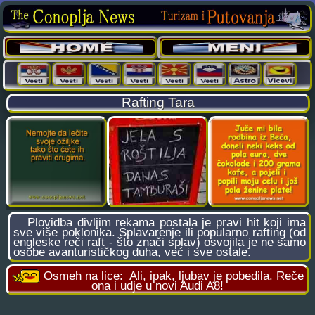
Rafting Tara
Plovidba divljim rekama postala je pravi hit koji ima
sve više poklonika. Splavarenje ili popularno rafting (od
engleske reči raft - što znači splav) osvojila je ne samo
osobe avanturističkog duha, već i sve ostale.
Osmeh na lice:
Ali, ipak, ljubav je pobedila. Reče
ona i udje u novi Audi A8!