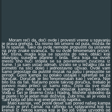
Moram reći da, doći ovde i provesti vreme u spavanju
je prava grehota. Da nismo bili umorni od puta, možda ne
bi ni spavali. Tako da ovde nemojte propustiti da ustanete
na prve znake svanuća. To su ovde fenomenalni prizori.
Mir, tišina, magla koja se spustila do reke, oblaci koji
obavijaju susedne planine i brda. Tara koja na ovom
mestu tiho huči stopila se sa povremenim zvucima iz
šume. I ja sam ustao odmah, izvalio se u ležaljku (da se
primetiti na slici dole) i jednostavno uživao. Ovde vam
samo preostaje da pustite mozak na pašu i prepustite se
prirodi. Gosti kampa su polako ustajali i spremali se za
doručak. Doručak je bio fenomenalan kao i večera. Nije
bilo šta da fali. Naravno posle takvog doručka, trebalo je
ponovo malo prileći uz samu reku, čisto da sve malo
slegne, pre nego se krene u obilazak kampa i okoline.
Voda u Tari je biserno čista i hladna. Možete slobodno da
je pijete i to je jedan mali doživljaj. Zubi trnu, ali je voda iz
Tare bolja od bilo kog energetskog napitka.
Malo kasnije, već posle deset sati pored našeg kampa
prošao je prvi čamac na raftingu sa splavarima koji su
krenuli iz nekog kampa koji je bio još višlje uzvodno od