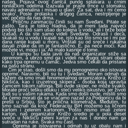
našeg. Pojava ovog čamca punog splavara u crnim
ronilačkim odelima izazvala je prave trnce u stomaku,
navalu adrenalina i misao u glavi: 'Za sat, dva i mi ćemo
ovako'. Posle prolaska i drugog čamca, nestrpljenje je
već počelo da nas drma.
Priličnu zanimaciju činili su nam Šveđani. Pitate se
zašto. Tara je toliko hladna, da je meni tada najveći
podvig bio što sam ušao do kolena u vodu, ali i brže bolje
izašao. A da ste samo videli Šveđane. Odrasli i deca,
skakali su u vodu i kupali se, isto kao što smo se i mi par
dana ranije kupali u moru. Vrištali su od sreće i rukama
davali znake da im je fantastično. E, pa neće moći. Kad
možete vi, mogu i ja. Ali malo kasnije o tome.
U kampu su tada javili da naš organizator stiže sa
opremom, a ubrzo smo ga i videli na drugoj strani obale
kako trpa opremu u čamac. Jedva smo čekali da pristane
na našu stranu.
Čim je stao, došli smo da mu pomognemo oko istovara
opreme. Naravno, bili su tu i Šveđani. Moram odmah da
kažem da smo imali fenomenalnog organizatora, Krdžo iz
Nikšića, kao i izuzetnog skipera - osoba koja upravlja
čamcem tokom raftinga. Biti ovde skiper, ne može svako.
Morate proći tešku obuku i steći veliko iskustvo, jer životi
ljudi su u vašim rukama. Kada smo došli ovde, mislili smo
da ćemo morati da se vraćamo nazad za Podgoricu da bi
prešli u Srbiju, što je prilična kilometraža. Međutim, tu
smo saznali da kroz Federaciju BiH možemo sa ličnom
kartom i zelenim kartonom. Pošto nismo imali zeleni
karton, naš organizator Krdžo sredio je u pola deset
uveče u Nikšiću zeleni karton za nas i doneo nam ga
sutradan na ruke. Svaka mu čast.
Oprema je istovarena i odmah tu uz obalu nam i