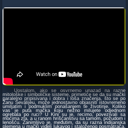
Uostalom, ako se osvrnemo unazad na razne
mitološke i simboličke sisteme, primetiće se da su mački
paralelno pripisivana i dobra i loša značenja, što se po
Žanu Ševalijeu, može jednostavno objasniti istovremeno
umiljatim i podmuklim ponašanjem te životinje. Koliko
vas je puta mačka koju nežno milujete odjednom
ogrebala po ruci? U Kini su je, recimo, povezivali sa
moćima zla, a u ranom hrišćanstvu sa tamom, požudom i
lenošću. Zanimljivo je, međutim, da su razna indijanska
plemena u mački videli lukavog i staloženog posmatrača,