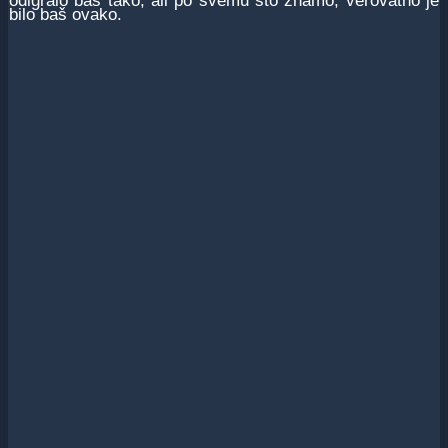
odigralo baš tako, ali po svemu što znamo, verovatno je
bilo baš ovako.