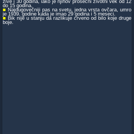
žive i 30 godina, iako je njihov prosečni životni vek od 12
do 15 godina.
■
Najdugovečniji pas na svetu, jedna vrsta ovčara, umro
je 1939. godine kada je imao 29 godina i 5 meseci.
■
Bik nije u stanju da razlikuje crveno od bilo koje druge
boje.