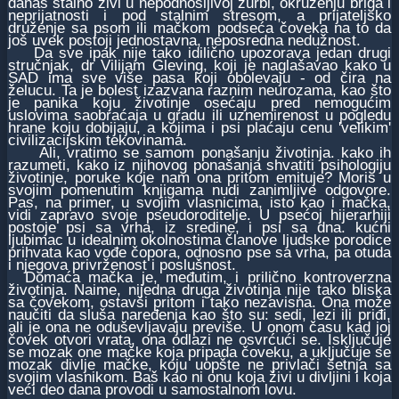
danas stalno živi u nepodnošljivoj žurbi, okruženju briga i
neprijatnosti i pod stalnim stresom, a prijateljsko
druženje sa psom ili mačkom podseća čoveka na to da
još uvek postoji jednostavna, neposredna nedužnost.
Da sve ipak nije tako idilično upozorava jedan drugi
stručnjak, dr Vilijam Gleving, koji je naglašavao kako u
SAD ima sve više pasa koji obolevaju - od čira na
želucu. Ta je bolest izazvana raznim neurozama, kao što
je panika koju životinje osećaju pred nemogućim
uslovima saobraćaja u gradu ili uznemirenost u pogledu
hrane koju dobijaju, a kojima i psi plaćaju cenu 'velikim'
civilizacijskim tekovinama.
Ali, vratimo se samom ponašanju životinja. kako ih
razumeti, kako iz njihovog ponašanja shvatiti psihologiju
životinje, poruke koje nam ona pritom emituje? Moris u
svojim pomenutim knjigama nudi zanimljive odgovore.
Pas, na primer, u svojim vlasnicima, isto kao i mačka,
vidi zapravo svoje pseudoroditelje. U psećoj hijerarhiji
postoje psi sa vrha, iz sredine, i psi sa dna. kućni
ljubimac u idealnim okolnostima članove ljudske porodice
prihvata kao vođe čopora, odnosno pse sa vrha, pa otuda
i njegova privrženost i poslušnost.
Domaća mačka je, međutim, i prilično kontroverzna
životinja. Naime, nijedna druga životinja nije tako bliska
sa čovekom, ostavši pritom i tako nezavisna. Ona može
naučiti da sluša naređenja kao što su: sedi, lezi ili priđi,
ali je ona ne oduševljavaju previše. U onom času kad joj
čovek otvori vrata, ona odlazi ne osvrćući se. Isključuje
se mozak one mačke koja pripada čoveku, a uključuje se
mozak divlje mačke, koju uopšte ne privlači šetnja sa
svojim vlasnikom. Baš kao ni onu koja živi u divljini i koja
veći deo dana provodi u samostalnom lovu.