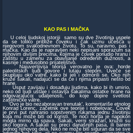
KAO PAS I MAČKA
U celoj ljudskoj istoriji samo su dve životinja uspele
da se toliko približe čoveku i čak uzmu učešća u
njegovom svakodnevnom životu. To su, naravno, pas i
mačka. Kao da je napravljen neki nepisani sporazum sa
njihovim divljim precima, kojima je čovek ponudio hranu i
zaštitu u zamenu za obavljanje određenih dužnosti, a
kasnije i međusobno prijateljstvo.
Najuverljivija teorija verovatno je ova: horde
paleolitskih ljudi govore i lutaju stepom. Uveče se
okupljaju oko vatre, kako bi jeli i odmorili se. Oko njih
kruže šakali, nadajući se da će i njima pripasti nešto od
hrane.
Usput zavijaju i dosađuju ljudima. kako bi ih umirio,
neko od ljudi ustaje i ostavlja šakalima ostatke hrane na
odgovarajućoj udaljenosti, do koje dopire svetlost
zaštitničke vatre.
'Ovo je bio nezaboravan trenutak', komentariše etnolog
Konrad Lorenc, začetnik ove teorije i nobelovac. Čovek
je prvi put nahranio sopstvenim rukama jednu životinju
koja mu može biti od koristi. Te noći horda je napokon
mogla mirno da spava. Šakali, verni stražari, kružili su
oko logora. A šakali su preci današnjih pasa, ili barem
jednog njihovog dela. Niko ne može biti siguran da se sve