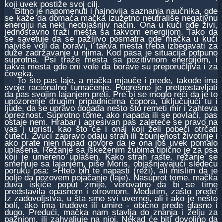
koji uvek postiže svoj cilj.
Bitno je napomenuti i najnovija saznanja naučnika, gde
se kaže da domaća mačka izuzetno neutrališe negativnu
energiju na neki neobjašnjiv način. Ona u kući gde živi,
jednostavno traži mesta sa takvom energijom. Tako da
se savetuje da se pažljivo posmatra gde mačka u kući
najviše voli da boravi, i takva mesta treba izbegavati za
duže zadržavanje u njima. Kod pasa je situacija potpuno
suprotna. Psi traže mesta sa pozitivnom energijom, i
takva mesta gde oni vole da borave su preporučljiva i za
čoveka.
To što pas laje, a mačka mjauče i prede, takođe ima
svoje racionalno tumačenje. Pogrešno je pretpostavljati
da pas svojim lajanjem preti. Pre bi se moglo reći da je to
upozorenje drugim pripadnicima čopora, uključujući tu i
ljude, da se upravo događa nešto što remeti mir i zahteva
opreznost. Suprotno tome, ako napada ili se povlači, pas
ostaje nem. Hrabar i agresivan pas zaleteće se pravo na
vas i ugristi, kao što će i onaj koji želi pobeći otrčati
ćuteći. Zvuci zapravo odaju strah ili zbunjenost životinje i
ako prate njen napad govore da je ona još uvek pomalo
uplašena. Režanje sa iskeženim zubima tipično je za psa
koji je umereno uplašen. Kako strah raste, režanje se
smenjuje sa lajanjem, piše Moris, objašnjavajući sledeću
poruku psa: >Hteo bih te napasti (reži), ali mislim da je
bolje da pozovem pojačanje (laje). Nasuprot tome, mačka
duva iskiće poput zmije, verovatno da bi se time
predstavila opasnom i otrovnom. Međutim, zašto prede'
Iz zadovoljstva, u šta smo svi uvernei, ali i ako je nešto
boli, ako ima trudove ili umire - obično prede glasno i
dugo. Predući, mačka nam stavlja do znanja i želju za
pažnjom, ili zahvaljuje na njoj. Nekad će biti dovoljno da