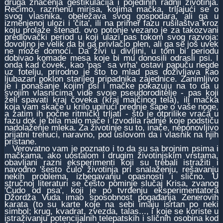
druga značenja gestikulacija i pojedinih radnji životinja.
Recimo, razmenu mirisa, kojima mačka, trljajući se o
svog vlasnika, obeležava svog gospodara, ali ga u
izmenjenoj ulozi i 'čita', ili na primer fazu rušilaštva kroz
koju prolaze štenad. ovo potonje vezano je za takozvani
predlovački period u koji ulazi pas tokom svog razvoja:
dovoljno je velik da bi ga privlačio plen, ali ga se još uvek
ne može domoći. Da živi u divljini, u tom bi periodu
dobivao komade mesa koje bi mu donosili odrasli psi. I
onda kad čovek, kao 'pas sa vrha' ostavi papuču negde
uz fotelju, prirodno je što to mlad pas doživljava kao
ljubazan poklon starijeg pripadnika zajednice. Zanimljivo
je i ponašanje kojim psi i mačke pokazuju na to da u
svojim vlasnicima vide svoje pseudoroditelje - pas koji
želi spavati kraj čoveka (kraj majčinog tela), ili mačka
koja vam skače u krilo upirući prednje šape o vaše noge,
a zatim ih počne ritmički trljati - što je otprilike vraća u
fazu dok je bila malo mače i izvodila radnje koje podstiču
nadolaženje mleka. Za životinje su to, inače, neponovljivo
prijatni trenuci, naravno, pod uslovom da i vlasnik na njih
pristane.
Verovatno vam je poznato i to da su sa brojnim psima i
mačkama, ako uostalom i drugim životinjskim vrstama,
obavljani razni eksperimenti koji su trebali istražiti i
navodno 'šesto čulo' životinja pri snalaženju, rešavanju
nekih problema, izbegavanju opasnosti i slično. U
stručnoj literaturi se često pominje slučaj Krisa, zvanog
'Čudo od psa', koji je po tvrđenju eksperimentatora
Džordža Vuda imao sposobnost pogađanja Zenerovih
karata (to su karte koje na sebi imaju isrtan po neki
simbol; krug, kvadrat, zvezda, talas..., i koje se koriste u
istraživanju potencijalnih telepatskih i sličnih osobina kod