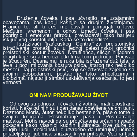
Druženje čoveka i psa učvrstilo se uzajamnim
obavezama, baš kao i kasnije sa drugim životinjama.
Hraniću te, ali ti ćeš me čuvati i pomagati u lovu.
Međutim, vremenom je odnos između čoveka i psa
poprimio i emotivnu prirodu, prevladavši tako barijeru
isključivog koristoljublja. Kada se to dogodilo?
Istraživači francuskog Centra za preistorijska
istraživanja pronašli su u jednoj palestinskoj grobnici
preistorijski kostur čoveka, Natufijanca, sličan hiljadama
drugih koje su arheolozi otkrili na tom području. Počivao
je šćućuren. Desna mu je ruka bila ispružena duž tela, a
leva u pozi milovanja kostura psića, starog tek nekoliko
meseci. Taj palestinski psić, koji se žrtvovao zajedno sa
svojim gospodarom, postao je tako arheolozima i
biolozima, najstariji simbol usklađivanja osećanja, to jest
vernosti.
ONI NAM PRODUŽAVAJU ŽIVOT
Od ovog su odnosa, i čovek i životinja imali obostrane
koristi. Neke od njih su i dan danas obavijene velom tajni.
Dezmond Moris, autor nekoliko bestselera, piše o tome u
svojim knjigama 'Posmatranje pasa i Posmatranje
mačaka'. Moris navodi da su proučavanja srčanih napada
pokazala kako vlasnici kućnih ljubimaca žive duže od
drugih ljudi. medicinski je utvrđeno da umirujući učinak
prijateljskog ljubimca snižava krvni pritisak. Većina ljudi