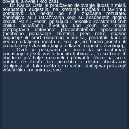
čoveka, a ovde i kod psa).
Dr Karlos Ozis je proučavao delovanje ljudskih misli,
telepatskih sugestija, na kretanje mačaka u lavirintu,
postigavši sa nekim od njih značajne rezultate.
Zanimljiva su i istraživanja koja su šesdesetih godina
obavili Rajn i Feder, opisujući i nekoliko karakterističnih
oblika ponašanja životinja kod kojih se moglo
pretpostaviti delovanje parapsiholoških sposobnosti
(neobično ponašanje životinja pred neke opasne
događaje ili smrt odsutnog vlasnika, povratak kući iz
veoma udaljenih mesta u koje je prethodno doneta ili
pronalaženje vlasnika koji je odlazeći napustio životinju).
Ovde je pokušano bar malo da se rastumači
ponašanje i jezik vaših kućnih ljubimaca, kako biste ih
ubuduće još bolje razumeli i prihvatili. Ruku na srce,
pritom će često biti potrebno i dosta obostranog
strpljenja, ali tako nešto se u većini slučajeva pokazuje
višestruko korisnim za sve.