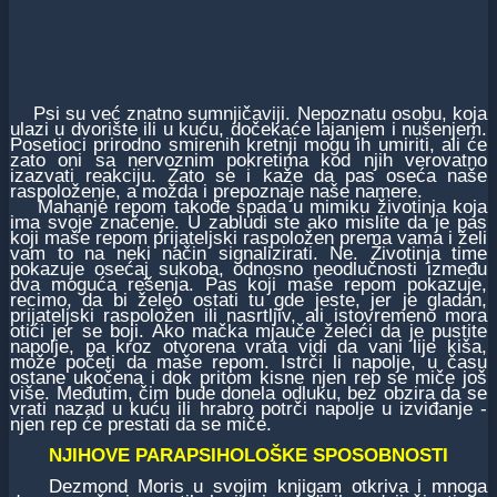
Psi su već znatno sumnjičaviji. Nepoznatu osobu, koja
ulazi u dvorište ili u kuću, dočekaće lajanjem i nušenjem.
Posetioci prirodno smirenih kretnji mogu ih umiriti, ali će
zato oni sa nervoznim pokretima kod njih verovatno
izazvati reakciju. Zato se i kaže da pas oseća naše
raspoloženje, a možda i prepoznaje naše namere.
Mahanje repom takođe spada u mimiku životinja koja
ima svoje značenje. U zabludi ste ako mislite da je pas
koji maše repom prijateljski raspoložen prema vama i želi
vam to na neki način signalizirati. Ne. Životinja time
pokazuje osećaj sukoba, odnosno neodlučnosti između
dva moguća rešenja. Pas koji maše repom pokazuje,
recimo, da bi želeo ostati tu gde jeste, jer je gladan,
prijateljski raspoložen ili nasrtljiv, ali istovremeno mora
otići jer se boji. Ako mačka mjauče želeći da je pustite
napolje, pa kroz otvorena vrata vidi da vani lije kiša,
može početi da maše repom. Istrči li napolje, u času
ostane ukočena i dok pritom kisne njen rep se miče još
više. Međutim, čim bude donela odluku, bez obzira da se
vrati nazad u kuću ili hrabro potrči napolje u izviđanje -
njen rep će prestati da se miče.
NJIHOVE PARAPSIHOLOŠKE SPOSOBNOSTI
Dezmond Moris u svojim knjigam otkriva i mnoga