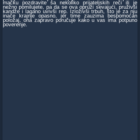
mačku pozdravite sa nekoliko prijateljskih reči ili je
nežno pomilujete, pa da se ova opruži sevajući, pruživši
kandže i lagano uvivši rep. Izloživši trbuh, što je za nju
inače krajnje opasno, jer time zauzima bespomoćan
položaj, ona zapravo poručuje kako u vas ima potpuno
poverenje.