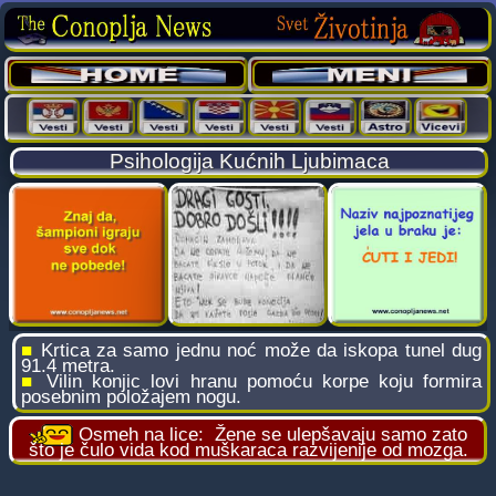
Psihologija Kućnih Ljubimaca
■
Krtica za samo jednu noć može da iskopa tunel dug
91.4 metra.
■
Vilin konjic lovi hranu pomoću korpe koju formira
posebnim položajem nogu.
Osmeh na lice:
Žene se ulepšavaju samo zato
što je čulo vida kod muškaraca razvijenije od mozga.