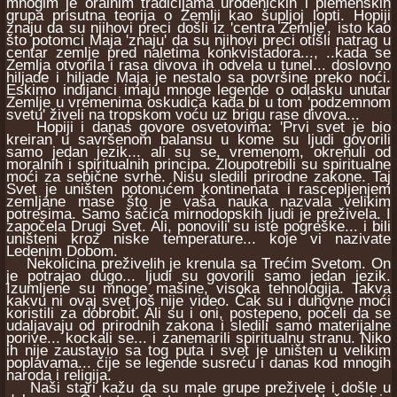
mnogim je oralnim tradicijama urođeničkih i plemenskih
grupa prisutna teorija o Zemlji kao šupljoj lopti. Hopiji
znaju da su njihovi preci došli iz 'centra Zemlje', isto kao
što potomci Maja 'znaju' da su njihovi preci otišli natrag u
centar zemlje pred naletima konkvistadora..., ..kada se
Zemlja otvorila i rasa divova ih odvela u tunel... doslovno
hiljade i hiljade Maja je nestalo sa površine preko noći.
Eskimo indijanci imaju mnoge legende o odlasku unutar
Zemlje u vremenima oskudica kada bi u tom 'podzemnom
svetu' živeli na tropskom voću uz brigu rase divova...
Hopiji i danas govore osvetovima: 'Prvi svet je bio
kreiran u savršenom balansu u kome su ljudi govorili
samo jedan jezik... ali su se, vremenom, okrenuli od
moralnih i spiritualnih principa. Zloupotrebili su spiritualne
moći za sebične svrhe. Nisu sledili prirodne zakone. Taj
Svet je uništen potonućem kontinenata i rascepljenjem
zemljane mase što je vaša nauka nazvala velikim
potresima. Samo šačica mirnodopskih ljudi je preživela. I
započela Drugi Svet. Ali, ponovili su iste pogreške... i bili
uništeni kroz niske temperature... koje vi nazivate
Ledenim Dobom.
Nekolicina preživelih je krenula sa Trećim Svetom. On
je potrajao dugo... ljudi su govorili samo jedan jezik.
Izumljene su mnoge mašine, visoka tehnologija. Takva
kakvu ni ovaj svet još nije video. Čak su i duhovne moći
koristili za dobrobit. Ali su i oni, postepeno, počeli da se
udaljavaju od prirodnih zakona i sledili samo materijalne
porive... kockali se... i zanemarili spiritualnu stranu. Niko
ih nije zaustavio sa tog puta i svet je uništen u velikim
poplavama... čije se legende susreću i danas kod mnogih
naroda i religija.
Naši stari kažu da su male grupe preživele i došle u