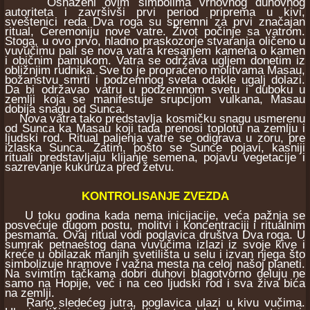
Osnaženi ovim simbolima vrhovnog duhovnog
autoriteta i završivši prvi period priprema u kivi,
sveštenici reda Dva roga su spremni za prvi značajan
ritual, Ceremoniju nove vatre. Život počinje sa vatrom.
Stoga, u ovo prvo, hladno praskozorje stvaranja oličeno u
vuvučimu pali se nova vatra kresanjem kamena o kamen
i običnim pamukom. Vatra se održava ugljem donetim iz
obližnjim rudnika. Sve to je propraćeno molitvama Masau,
božanstvu smrti i podzemnog sveta odakle ugalj dolazi.
Da bi održavao vatru u podzemnom svetu i duboku u
zemlji koja se manifestuje srupcijom vulkana, Masau
dobija snagu od Sunca.
Nova vatra tako predstavlja kosmičku snagu usmerenu
od Sunca ka Masau koji tada prenosi toplotu na zemlju i
ljudski rod. Ritual paljenja vatre se odigrava u zoru, pre
izlaska Sunca. Zatim, pošto se Sunce pojavi, kasniji
rituali predstavljaju klijanje semena, pojavu vegetacije i
sazrevanje kukuruza pred žetvu.
KONTROLISANJE ZVEZDA
U toku godina kada nema inicijacije, veća pažnja se
posvećuje dugom postu, molitvi i koncentraciji i ritualnim
pesmama. Ovaj ritual vodi poglavica društva Dva roga. U
sumrak petnaestog dana vuvučima izlazi iz svoje kive i
kreće u obilazak manjih svetilišta u selu i izvan njega što
simbolizuje hramove i važna mesta na celoj našoj planeti.
Na svimtim tačkama dobri duhovi blagotvorno deluju ne
samo na Hopije, već i na ceo ljudski rod i sva živa bića
na zemlji.
Rano sledećeg jutra, poglavica ulazi u kivu vučima.