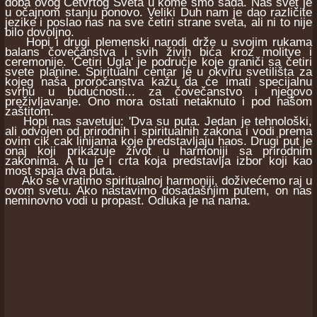
doba ovog Četvrtog Sveta u kome smo sada. Naš svet je
u očajnom stanju ponovo. Veliki Duh nam je dao različite
jezike i poslao nas na sve četiri strane sveta, ali ni to nije
bilo dovoljno.
Hopi i drugi plemenski narodi drže u svojim rukama
balans čovečanstva i svih živih bića kroz molitve i
ceremonije. 'Četiri Ugla' je područje koje graniči sa četiri
svete planine. Spiritualni centar je u okviru svetilišta za
kojeg naša proročanstva kažu da će imati specijalnu
svrhu u budućnosti... za čovečanstvo i njegovo
preživljavanje. Ono mora ostati netaknuto i pod našom
zaštitom.
Hopi nas savetuju: 'Dva su puta. Jedan je tehnološki,
ali odvojen od prirodnih i spiritualnih zakona i vodi prema
ovim cik cak linijama koje predstavljaju haos. Drugi put je
onaj koji prikazuje život u harmoniji sa prirodnim
zakonima. A tu je i crta koja predstavlja izbor koji kao
most spaja dva puta.
Ako se vratimo spiritualnoj harmoniji, doživećemo raj u
ovom svetu. Ako nastavimo dosadašnjim putem, on nas
neminovno vodi u propast. Odluka je na nama.