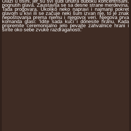
Ulazi u tišini, jer su svi ljudi unutra duboku koncentrisani,
pognutih glava. Zaustavlja se sa desne strane merdevina.
Tada progovara. Ukoliko neko napravi i najmanji pokret
glavom u kivi ili se začuje neki šum izvan nje, to je znak
nepoštovanja prema njemu i njegovoj veri. Njegova prva
komanda glasi: 'Idite sada kući i donesite hranu. Kada
pripremite ceremonijalno jelo pevajte zahvalnice hrani i
širite oko sebe zvuke razdraganosti.'