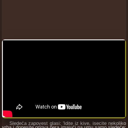
Sledeća zapovest glasi: 'Idite iz kive, isecite nekoliko
vrba i donesite orlova pera imajući na umu samo sledeće: