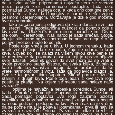
da u svim vašim pripremama najveća vera se svetom
može proneti kroz harmonične postupke. Tada ćete
posmatrati Sunce, našega oca, a kada ono dostigne zenit,
izaći ćete iz kiva da blagoslovite narod u selu svojom
pesmom i ceremonijom. Održavajte je dokle god možete,
sve do sumraka.'
Tako se ceremonija odigrava do kraja dana, a svi ljudi
su srećni. Tada jepoglavičina dužnost da ponovo ode u
kivu vučima. Ulazeći s istim mirom, poručuje im: 'Divno
ste obavili ceremoniju. Naš narod je sada srećan. Stoga,
ako je bilo kome od vas potreban odmor pre nego što se
pojave zvezde, može to učiniti.'
Posle toga vraća se u kivu. U jednom trenutku, kada
mrak već počinje da se spušta, čuje se udarac o krov
kive. Čovek koji se nalazi na višem nivou kive penje se
uz merdevine da pozdravi glasnika koji je upravo objavio
svoj dolazak. Glasnik govori da svet mora da se vrati u
svoje prvobitno stanje čistote, da svaka biljka, životinja,
kao i celo čovečanstvo moraju da se pročiste i da se
vrate harmoničnom životu. Tada ga poglavica blagosilja.
Sve se to govori tihim šapatom. Slične poruke stižu od
starijih iz drugih kiva. Posle toga jedan iz kive Dva roga
postavlja pitanje: 'Na kojem se mestu sada nalaze naše
zvezde?'
Hopijima je najvažnija nebeska odrednica Sunce, ali
kada je mrak, ceremonije se upravljaju prema zvezdama.
Sada pomagač poglavici Dva roga zauzima položaj
nekoliko stopa zapadno od vatrenog kruga i baca pogled
na nebo podižući poklopac na kivi. Prvi znak da je vreme
da se počne ritual je pojava Hotamkama - prva ili najviša
zvezda u sazvežđu Oriona. Zvezda se polako kreće ka
zapadu sve dok ne stigne do središta otvora na krovu.