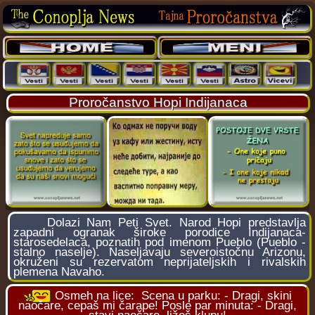
Proročanstvo Hopi Indijanaca
Dolazi Nam Peti Svet. Narod Hopi predstavlja
zapadni ogranak široke porodice Indijanaca-
starosedelaca, poznatih pod imenom Pueblo (Pueblo -
stalno naselje). Naseljavaju severoistočnu Arizonu,
okruženi su rezervatom neprijateljskih i rivalskih
plemena Navaho.
Osmeh na lice:
Scena u parku: - Dragi, skini
naočare, cepaš mi čarape! Posle par minuta: - Dragi,