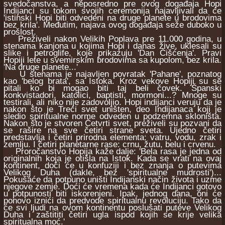
svedočanstva, a neposredno pre ovog događaja Hopi
Indijanci su tokom svojih ceremonija najavljivali da će
'istinski Hopi biti odvedeni na druge planete u brodovima
bez krila'. Međutim, najava ovog događaja seže duboko u
prošlost.
Preživeli nakon Velikih Poplava pre 11.000 godina, u
stenama kanjona u kojima Hopi i danas žive, uklesali su
slike i petroglife, koje prikazuju 'Dan Čišćenja'. Pravi
Hopiji lete u svemirskim brodovima sa kupolom, bez krila.
'Na druge planete...'
U stenama je najavljen povratak 'Pahane', poznatog
kao 'belog brata', sa Istoka. Kroz vekove Hopiji su se
pitali ko bi mogao biti taj beli čovek. Španski
konkvistadori, katolici, baptisti, mormoni...? Mnoge su
testirali, ali niko nije zadovoljio. Hopi indijanci veruju da je
nakon što je Treći svet uništen, deo Indijanaca koji je
sledio spiritualne norme odveden u podzemna skloništa.
Nakon što je stvoren Četvrti svet, preživeli su pozvani da
se rašire na sve četiri strane sveta. Ujedno četiri
predstavlja i četiri prirodna elementa: vatru, vodu, zrak i
zemlju. I četiri planetarne rase: crnu, žutu, belu i crvenu.
Proročanstvo Hopija kaže dalje: 'Bela rasa je jedna od
originalnih koja je otišla na Istok. Kada se vrati na ovaj
kontinent, doći će u konfuziji i bez znanja o putevima
Velikog Duha (dakle, bez 'spiritualne mudrosti')...
Pokušaće da potpuno uništi Indijanski način života i uzme
njegove zemje. Doći će vremena kada će Indijanci gotovo
u potpunosti biti iskorenjeni. Ipak, jednog dana, oni će
ponovo iznići da predvode spiritualnu revoluciju. Tako da
će svi ljudi na ovom kontinentu poslušati puteve Velikog
Duha i zaštititi četiri ugla ispod kojih se krije velika
spiritualna moć.'