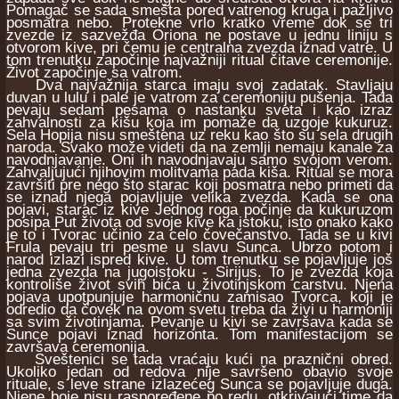
Pomagač se sada smešta pored vatrenog kruga i pažljivo
posmatra nebo. Protekne vrlo kratko vreme dok se tri
zvezde iz sazvežđa Oriona ne postave u jednu liniju s
otvorom kive, pri čemu je centralna zvezda iznad vatre. U
tom trenutku započinje najvažniji ritual čitave ceremonije.
Život započinje sa vatrom.
Dva najvažnija starca imaju svoj zadatak. Stavljaju
duvan u lulu i pale je vatrom za ceremoniju pušenja. Tada
pevaju sedam pesama o nastanku sveta i kao izraz
zahvalnosti za kišu koja im pomaže da uzgoje kukuruz.
Sela Hopija nisu smeštena uz reku kao što su sela drugih
naroda. Svako može videti da na zemlji nemaju kanale za
navodnjavanje. Oni ih navodnjavaju samo svojom verom.
Zahvaljujući njihovim molitvama pada kiša. Ritual se mora
završiti pre nego što starac koji posmatra nebo primeti da
se iznad njega pojavljuje velika zvezda. Kada se ona
pojavi, starac iz kive Jednog roga počinje da kukuruzom
posipa Put života od svoje kive ka istoku, isto onako kako
je to i Tvorac učinio za celo čovečanstvo. Tada se u kivi
Frula pevaju tri pesme u slavu Sunca. Ubrzo potom i
narod izlazi ispred kive. U tom trenutku se pojavljuje još
jedna zvezda na jugoistoku - Sirijus. To je zvezda koja
kontroliše život svih bića u životinjskom carstvu. Njena
pojava upotpunjuje harmoničnu zamisao Tvorca, koji je
odredio da čovek na ovom svetu treba da živi u harmoniji
sa svim životinjama. Pevanje u kivi se završava kada se
Sunce pojavi iznad horizonta. Tom manifestacijom se
završava ceremonija.
Sveštenici se tada vraćaju kući na praznični obred.
Ukoliko jedan od redova nije savršeno obavio svoje
rituale, s leve strane izlazećeg Sunca se pojavljuje duga.
Njene boje nisu raspoređene po redu, otkrivajući time da