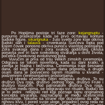
Po Hopijima postoje tri faze zore:
kejangnuptu
-
purpurno praskozorje kada se prvo ocrtavaju konture
ljudske figure,
sikangnuka
- žuto svetlo zore koje otkriva
ljudski dah i
talauva
- crvenkasta Sunčeva lopta pod
kojom čovek ponosno otkriva punoću vlastitog postojanja.
Zora svakoga dana i zora svakog godišnjeg ciklusa
ponavlja ove tri faze svekolikog stvaranja u osvit života,
početka čovekovog evolutivnog puta.
Vuvučim je prva od triju velikih zimskih ceremonija.
Odigrava se tokom novembra, kada su dani kratki, a
zemlja je hladna i beživotna. Ceremonija traje šesnaest
dana, od kojih je prvih osam dana priprema, a drugih
osam dana je posvećeno tajnim ritualima u kivama -
podzemnim ceremonijalnim prostorijama.
U obredu učestvuju četiri religijska društva. To su
društvo Dva roga, društvo Jednog roga, društvo Frule i
društvo Vuvučim. Pod patronatom društva Dva roga,
najvišim među njima, se odigravaju svi ritualni. Budući da
je to jedini religijski red koji poznaje tajnu originalnog
koncepta stvaranja, najznačajniji je među učesnicima
ceremonije. Nikome sa strane nije dozvoljeno da uđe u
njihovu kivu. I pored svoje uloge, pripadnici ovog reda ne