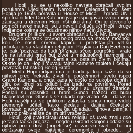
Hopiji su se u nekoliko navrata obraćali svojim
porukama Ujedinjenim Narodima. Delegacija od šest
Hopija je 1959. boravila u 'House of Mica' - zgrada UN i
spiritualni lider Dan Katchongva je ispunjavao svoju misiju
zapisanu u drevnim Hopi instrukcijama. On je govorio o
pomoći narodima koji su u nevolji uključujući Hopi i druge
Indijance kojima se oduzimao njihov način života.
Drugom prilikom, u svom obraćanju UN, Mr. Banyacya
je najavio dolazak 'pravog belog brata sa Istoka', moćnog,
koji će nositi crvenu kapicu i predstavljati veliku
populaciju sa vlastitom religijom. Poglavica Dan Evehema
je, pak, pozivao da ljudi 'priznaju svoje pogreške i vrate
se na istinski pravi put život u međusobnoj harmoniji, u
kome se deli Majka Zemlja sa ostalim živim bićima.'
Otkrio je da Hopiji 'čuvaju tajne kamene tablete i čekaju
povratak Istinskog Belog Brata'.
Među Hopi indijancima je tradicija koja kaže da su
njihovi preci nekada živeli u podzemnom svetu ispod
Grand Kanjona, a onda kada je došlo do sukoba dobrih i
zlih, ovi drugi su odlučili da izađu na površinu. Pored
'Crvene reke' - Kolorado počeli su uzgajati žitarice.
Poslali su glasnika u hram Sunca tražeći da budu
blagoslovljeni. Glasnik se nikada nije vratio. Ali, i danas u
Hopi naseljima se prilikom zalaska sunca mogu videti
plemenski učitelji kako gledaju u daljinu očekujući
povratak glasonoše. Kada ga ugledaju, njihova zemlja i
drevno prebivalište će im biti vraćeno...
Hopiji koji prakticiraju staru religiju još uvek znaju gde
je tajna tačka prolaza - negde u Grand Kanjonu odakle su
njihovi preci došli (popeli se) u vanjski svet... Tu oni
održavaju svoje najtajnije ceremonije i obrede... U