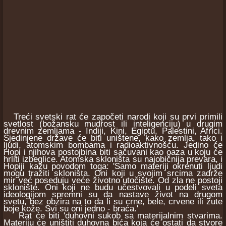
Treći svetski rat će započeti narodi koji su prvi primili
svetlost (božansku mudrost ili inteligenciju) u drugim
drevnim zemljama - Indiji, Kini, Egiptu, Palestini, Africi.
Sjedinjene države će biti uništene, kako zemlja, tako i
ljudi, atomskim bombama i radioaktivnošću. Jedino će
Hopi i njihova postojbina biti sačuvani kao oaza u koju će
hrliti izbeglice. Atomska skloništa su najobičnija prevara, i
Hopiji kažu povodom toga: 'Samo materiji okrenuti ljudi
mogu tražiti skloništa. Oni koji u svojim srcima zadrže
mir već poseduju veće životno utočište. Od zla ne postoji
sklonište. Oni koji ne budu učestvovali u podeli sveta
ideologijom spremni su da nastave život na drugom
svetu, bez obzira na to da li su crne, bele, crvene ili žute
boje kože. Svi su oni jedno - braća.'
Rat će biti 'duhovni sukob sa materijalnim stvarima.
Materiju će uništiti duhovna bića koja će ostati da stvore