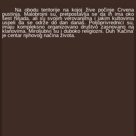
Na obodu teritorije na kojoj žive počinje Crvena
pustinja. Malobrojni su, pretpostavlja se da ih ima oko
šest hiljada, ali su svojim verovanjima i jakim kultovima
uspeli da se održe do dan danas. Poljoprivrednici su,
imaju kompleksno organizovano društvo zasnovano na
klanovima. Miroljubivi su i duboko religiozni. Duh 'Kačina'
je centar njihovog načina života.