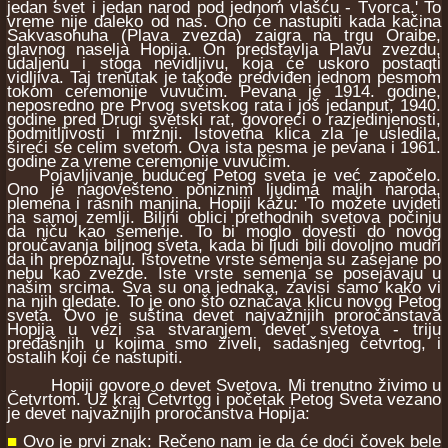
jedan svet i jedan narod pod jednom vlašću - Tvorca.' To
vreme nije daleko od nas. Ono će nastupiti kada kačina
Sakvasohuha (Plava zvezda) zaigra na trgu Oraibe,
glavnog naselja Hopija. On predstavlja Plavu zvezdu,
udaljenu i stoga nevidljivu, koja će uskoro postaqti
vidljiva. Taj trenutak je takođe predviđen jednom pesmom
tokom ceremonije vuvučim. Pevana je 1914. godine,
neposredno pre Prvog svetskog rata i još jedanput, 1940.
godine pred Drugi svetski rat, govoreći o razjedinjenosti,
podmitljivosti i mržnji. Istovetna klica zla je usledila,
šireći se celim svetom. Ova ista pesma je pevana i 1961.
godine za vreme ceremonije vuvučim.
Pojavljivanje budućeg Petog sveta je već započelo.
Ono je nagovešteno poniznim ljudima malih naroda,
plemena i rasnih manjina. Hopiji kažu: 'To možete uvideti
na samoj zemlji. Biljni oblici prethodnih svetova počinju
da niču kao semenje. To bi moglo dovesti do novog
proučavanja biljnog sveta, kada bi ljudi bili dovoljno mudri
da ih prepoznaju. Istovetne vrste semenja su zasejane po
nebu kao zvezde. Iste vrste semenja se posejavaju u
našim srcima. Sva su ona jednaka, zavisi samo kako vi
na njih gledate. To je ono što označava klicu novog Petog
sveta. Ovo je suština devet najvažnijih proročanstava
Hopija u vezi sa stvaranjem devet svetova - triju
pređašnjih u kojima smo živeli, sadašnjeg četvrtog, i
ostalih koji će nastupiti.
Hopiji govore o devet Svetova. Mi trenutno živimo u
Četvrtom. Uz kraj Četvrtog i početak Petog Sveta vezano
je devet najvažnijih proročanstva Hopija:
■
Ovo je prvi znak: Rečeno nam je da će doći čovek bele