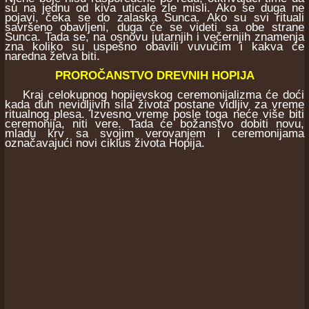
su na jednu od kiva uticale zle misli. Ako se duga ne
pojavi, čeka se do zalaska Sunca. Ako su svi rituali
savršeno obavljeni, duga će se videti sa obe strane
Sunca. Tada se, na osnovu jutarnjih i večernjih znamenja
zna koliko su uspešno obavili vuvučim i kakva će
naredna žetva biti.
PROROČANSTVO DREVNIH HOPIJA
Kraj celokupnog hopijevskog ceremonijalizma će doći
kada duh nevidljivih sila života postane vidljiv za vreme
ritualnog plesa. Izvesno vreme posle toga neće više biti
ceremonija, niti vere. Tada će božanstvo dobiti novu,
mladu krv sa svojim verovanjem i ceremonijama
označavajući novi ciklus života Hopija.