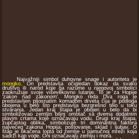
Najvažniji simbol duhovne snage i autoriteta je
mongko
. On predstavlja očigledan dokaz da svako
društvo ili narod koje ga razume u njegovoj simbolici
zaokružuje svoje viševekovno lutanje. To je za Hopije
'zakon nad zakonom'. Mongko reda Dva roga je
predstavljen pljosnatim komadom drveta čija je podloga
obojena u belo što predstavlja bezgrešno telo u toku
stvaranja. Jedan kraj štapa je obojen u belo da bi
simbolizovao zemljin biljni omotač sa dvema dodatnim
plavim crtama koje označavaju vodu. Drugi kraj štapa,
zupčastog oblika, simbolizuje tri dominantna faktora
najvećeg zakona Hopija: poštovanje, sklad i ljubav. O
štap je okačena lopta od zemlje u pamučnoj mreži koja
sadrži kap vode. Oni označavaju zemlju i mora.