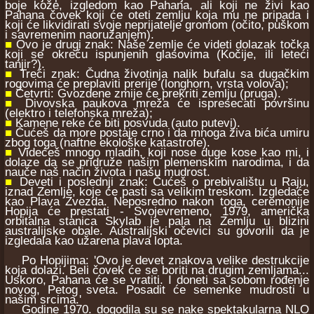
boje kože, izgledom kao Pahana, ali koji ne živi kao
Pahana čovek koji će oteti zemlju koja mu ne pripada i
koji će likvidirati svoje neprijatelje gromom (očito, puškom
i savremenim naoružanjem).
■
Ovo je drugi znak: Naše zemlje će videti dolazak točka
koji se okreću ispunjenih glasovima (Kočije, ili leteći
tanjir?).
■
Treći znak: Čudna životinja nalik bufalu sa dugačkim
rogovima će preplaviti prerije (longhorn, vrsta volova);
■
Četvrti: Gvozdene zmije će prekriti zemlju (pruga).
■
Divovska paukova mreža će ispresecati površinu
(elektro i telefonska mreža);
■
Kamene reke će biti posvuda (auto putevi).
■
Čućeš da more postaje crno i da mnoga živa bića umiru
zbog toga (naftne ekološke katastrofe).
■
Videćeš mnogo mladih, koji nose duge kose kao mi, i
dolaze da se pridruže našim plemenskim narodima, i da
nauče naš način života i našu mudrost.
■
Deveti i poslednji znak: Čućeš o prebivalištu u Raju,
iznad Zemlje, koje će pasti sa velikim treskom. Izgledaće
kao Plava Zvezda. Neposredno nakon toga, ceremonije
Hopija će prestati - Svojevremeno, 1979, američka
orbitalna stanica Skylab je pala na Zemlju u blizini
australijske obale. Australijski očevici su govorili da je
izgledala kao užarena plava lopta.
Po Hopijima: 'Ovo je devet znakova velike destrukcije
koja dolazi. Beli čovek će se boriti na drugim zemljama...
Uskoro, Pahana će se vratiti. I doneti sa sobom rođenje
novog, Petog sveta. Posadit će semenke mudrosti u
našim srcima.'
Godine 1970. dogodila su se nake spektakularna NLO