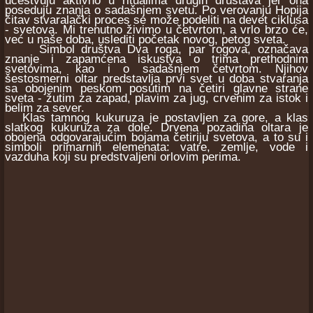
učestvuju aktivno u ritualima drugih društava jer ona
poseduju znanja o sadašnjem svetu. Po verovanju Hopija
čitav stvaralački proces se može podeliti na devet ciklusa
- svetova. Mi trenutno živimo u četvrtom, a vrlo brzo će,
već u naše doba, uslediti početak novog, petog sveta.
Simbol društva Dva roga, par rogova, označava
znanje i zapamćena iskustva o trima prethodnim
svetovima, kao i o sadašnjem četvrtom. Njihov
šestosmerni oltar predstavlja prvi svet u doba stvaranja
sa obojenim peskom posutim na četiri glavne strane
sveta - žutim za zapad, plavim za jug, crvenim za istok i
belim za sever.
Klas tamnog kukuruza je postavljen za gore, a klas
slatkog kukuruza za dole. Drvena pozadina oltara je
obojena odgovarajućim bojama četiriju svetova, a to su i
simboli primarnih elemenata: vatre, zemlje, vode i
vazduha koji su predstvaljeni orlovim perima.