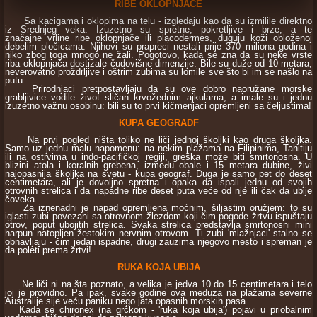
RIBE OKLOPNJAČE
Sa kacigama i oklopima na telu - izgledaju kao da su izmilile direktno
iz Srednjeg veka. Izuzetno su spretne, pokretljive i brze, a te
značajne vrline ribe oklopnjače ili placodermes, duguju koži obloženoj
debelim pločicama. Njihovi su prapreci nestali prije 370 miliona godina i
niko zbog toga mnogo ne žali. Pogotovo, kada se zna da su neke vrste
riba oklopnjača dostizale čudovišne dimenzije. Bile su duže od 10 metara,
neverovatno proždrljive i oštrim zubima su lomile sve što bi im se našlo na
putu.
Prirodnjaci pretpostavljaju da su ove dobro naoružane morske
grabljivice vodile život sličan krvožednim ajkulama, a imale su i jednu
izuzetno važnu osobinu: bili su to prvi kičmenjaci opremljeni sa čeljustima!
KUPA GEOGRADF
Na prvi pogled ništa toliko ne liči jednoj školjki kao druga školjka.
Samo uz jednu malu napomenu: na nekim plažama na Filipinima, Tahitiju
ili na ostrvima u indo-pacifičkoj regiji, greška može biti smrtonosna. U
blizini atola i koralnih grebena, između obale i 15 metara dubine, živi
najopasnija školjka na svetu - kupa geograf. Duga je samo pet do deset
centimetara, ali je dovoljno spretna i opaka da ispali jednu od svojih
otrovnih strelica i da napadne ribe deset puta veće od nje ili čak da ubije
čoveka.
Za iznenadni je napad opremljena moćnim, šiljastim oružjem: to su
iglasti zubi povezani sa otrovnom žlezdom koji čim pogode žrtvu ispuštaju
otrov, poput ubojitih strelica. Svaka strelica predstavlja smrtonosni mini
harpun natopljen žestokim nervnim otrovom. Ti zubi 'mlažnjaci' stalno se
obnavljaju - čim jedan ispadne, drugi zauzima njegovo mesto i spreman je
da poleti prema žrtvi!
RUKA KOJA UBIJA
Ne liči ni na šta poznato, a velika je jedva 10 do 15 centimetara i telo
joj je providno. Pa ipak, svake godine ova meduza na plažama severne
Australije sije veću paniku nego jata opasnih morskih pasa.
Kada se chironex (na grčkom - 'ruka koja ubija') pojavi u priobalnim