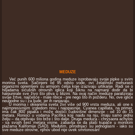
MEDUZE
Već punih 600 miliona godina meduze isprobavaju svoje pipke u svim
morima sveta. Sačinjeni od 95 odsto vode, ovi želatinski mehurasti
organizmi opremljeni su armijom ćelija koje izazivaju urtikarije. Radi se o
hiljadama sićušnih otrovnih iglica koji šiknu na najmanji dodir da bi
harpunirale sve živo što pliva u blizini. Na ovaj način meduze paraliziraju
svoje žrtve, najčešće - male ribice - pre nego što ih požderu. No, ove iglice
neugodne su i za ljude, jer ih ranjavaju.
U morima i okeanima sveta živi više od 900 vrsta meduza, ali one s
najimpresivnijim izgledom nisu i najopasnije. Cyanea capillata, na primer,
ima čak 800 pipaka i može dostići čudovišne dimenzije - od 10 do 15
metara. Ronioci u vodama Pacifika koji naiđu na nju, imaju samo jednu
želju – da otplivaju što brže i što dalje. Druga meduza - chrysaora achylos
- sa svojih šest metara visine, zabavlja se da plaši kupače u morskim
plažama Kalifornije (SAD). Međutim, prirodnjaci su jednoglasni - iako su
sve meduze otrovne, njihov ubod nije uvek smrtonosan!