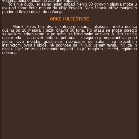
vodama obično dolazi do zabrane kupanja.
To i nije čudo, jer samo jedan napad njenih 60 otrovnih pipaka može u
roku od samo četiri minuta da ubije čoveka. Njen žestoki otrov munjevito
prodire u tkivo i dolazi do gušenja.
ORKE I ULJEŠTURE
Morski kolos broj dva u kategoriji sisara - ulješura - može dostići
dužinu od 18 metara i težiti čitavih 50 tona. Po stasu se može porediti
sa velikim jedrenjakom, a po težini sa blindiranim vozilom. A, što se tiče
opake orke – sa devet metara i pet tona – zasigurno je impozantnija je od
slona. Ove morske grabljivice, naoružane do zuba i sa izuzetnim
instinktom lovca i ubice, ne podnose da ih ljudi uznemiravaju, niti da ih
diraju. Ulješure znaju iznenada napasti i to je, moglo bi se reći, legitimna
odbrana.