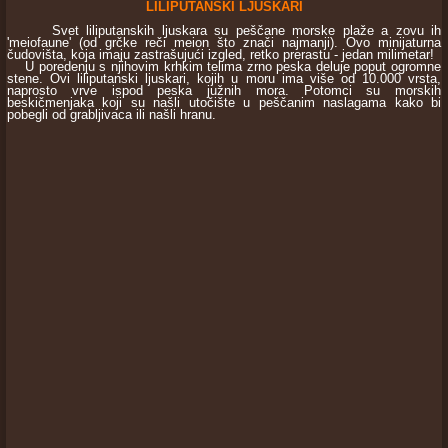
LILIPUTANSKI LJUSKARI
Svet liliputanskih ljuskara su peščane morske plaže a zovu ih
'meiofaune' (od grčke reči meion što znači najmanji). Ovo minijaturna
čudovišta, koja imaju zastrašujući izgled, retko prerastu - jedan milimetar!
U poredenju s njihovim krhkim telima zrno peska deluje poput ogromne
stene. Ovi liliputanski ljuskari, kojih u moru ima više od 10.000 vrsta,
naprosto vrve ispod peska južnih mora. Potomci su morskih
beskičmenjaka koji su našli utočište u peščanim naslagama kako bi
pobegli od grabljivaca ili našli hranu.