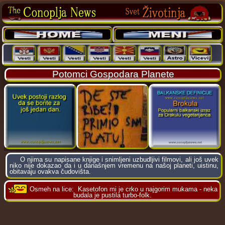
Potomci Gospodara Planete
O njima su napisane knjige i snimljeni uzbudljivi filmovi, ali još uvek
niko nije dokazao da i u današnjem vremenu na našoj planeti, uistinu,
obitavaju ovakva čudovišta.
Osmeh na lice:
Kasetofon mi je crko u najgorim mukama - neka
budala je pustila turbo-folk.