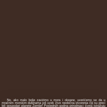
No, ako malo bolje zavirimo u mora i okeane, uverićemo se da u
mračnim morskim dubinama još uvek žive neobična stvorenja čiji su preci
bili gospodari planete Zemlje! Poslednjih godina prirodnjaci sveta istražuju