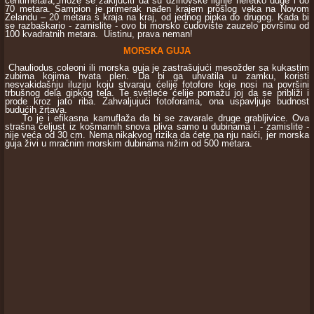
centimetara, može se zakljuciti da su džinovske lignje neretko duge i do
70 metara. Šampion je primerak nađen krajem prošlog veka na Novom
Zelandu – 20 metara s kraja na kraj, od jednog pipka do drugog. Kada bi
se razbaškario - zamislite - ovo bi morsko čudovište zauzelo površinu od
100 kvadratnih metara. Uistinu, prava neman!
MORSKA GUJA
Chauliodus coleoni ili morska guja je zastrašujući mesožder sa kukastim
zubima kojima hvata plen. Da bi ga uhvatila u zamku, koristi
nesvakidašnju iluziju koju stvaraju ćelije fotofore koje nosi na površini
trbušnog dela gipkog tela. Te svetleće ćelije pomažu joj da se približi i
prode kroz jato riba. Zahvaljujući fotoforama, ona uspavljuje budnost
budućih žrtava.
To je i efikasna kamuflaža da bi se zavarale druge grabljivice. Ova
strašna čeljust iz košmarnih snova pliva samo u dubinama i - zamislite -
nije veća od 30 cm. Nema nikakvog rizika da ćete na nju naići, jer morska
guja živi u mračnim morskim dubinama nižim od 500 metara.