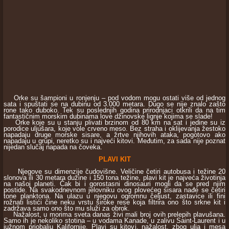
Orke su šampioni u ronjenju – pod vodom mogu ostati više od jednog
sata i spuštati se na dubinu od 3.000 metara. Dugo se nije znalo zašto
rone tako duboko. Tek su poslednjih godina prirodnjaci otkrili da na tim
fantastičnim morskim dubinama love džinovske lignje kojima se slade!
Orke koje su u stanju plivati brzinom od 80 km na sat i jedine su iz
porodice uljušara, koje vole crveno meso. Bez straha i oklijevanja žestoko
napadaju druge morske sisare, a žrtve njihovih ataka, pogotovo ako
napadaju u grupi, neretko su i najveći kitovi. Međutim, za sada nije poznat
nijedan slučaj napada na čoveka.
PLAVI KIT
Njegove su dimenzije čudovišne. Veličine četiri autobusa i težine 20
slonova ili 30 metara dužine i 150 tona težine, plavi kit je najveća životinja
na našoj planeti. Čak bi i gorostasni dinosauri mogli da se pred njim
postide. Na svakodnevnom jelovniku ovog plovećeg sisara nađe se četiri
tone planktona. Na ulazu u njegovu ogromnu čeljust, zastavice ili fini
rožnati listići čine neku vrstu široke rese koja filtrira ono što srkne kit i
zadržava samo ono što mu služi za obrok.
Nažalost, u morima sveta danas živi mali broj ovih prelepih plavušana.
Samo ih je nekoliko stotina – u vodama Kanade, u zalivu Saint-Laurent i u
južnom priobalju Kalifornije. Plavi su kitovi, nažalost, zbog ulja i mesa