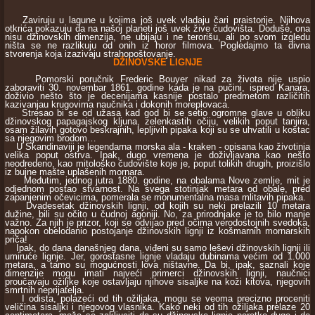
Zaviruju u lagune u kojima još uvek vladaju čari praistorije. Njihova
otkrića pokazuju da na našoj planeti još uvek žive čudovišta. Doduše, ona
nisu džinovskih dimenzija, ne ubijaju i ne terorišu, ali po svom izgledu
ništa se ne razlikuju od onih iz horor filmova. Pogledajmo ta divna
stvorenja koja izazivaju strahopoštovanje.
DŽINOVSKE LIGNJE
Pomorski poručnik Frederic Bouyer nikad za života nije uspio
zaboraviti 30. novembar 1861. godine kada je na pučini, ispred Kanara,
doživio nešto što je decenijama kasnije postalo predmetom različitih
kazivanjau krugovima naučnika i dokonih moreplovaca.
Stresao bi se od užasa kad god bi se setio ogromne glave u obliku
džinovskog papagajskog kljuna, zelenkastih očiju, velikih poput tanjira,
osam žilavih gotovo beskrajnih, lepljivih pipaka koji su se uhvatili u koštac
sa njegovim brodom…
U Skandinaviji je legendarna morska ala - kraken - opisana kao životinja
velika poput ostrva. Ipak, dugo vremena je doživljavana kao nešto
neodredeno, kao mitološko čudovište koje je, poput tolikih drugih, proizišlo
iz bujne mašte uplašenih mornara.
Međutim, jednog jutra 1880. godine, na obalama Nove zemlje, mit je
odjednom postao stvarnost. Na svega stotinjak metara od obale, pred
zapanjenim očevicima, pomerala se monumentalna masa mlitavih pipaka.
Dvadesetak džinovskih lignji, od kojih su neki prelazili 10 metara
dužine, bili su očito u čudnoj agoniji. No, za prirodnjake je to bilo manje
važno. Za njih je prizor, koji se odvijao pred očima verodostojnih svedoka,
napokon obelodanio postojanje džinovskih lignji iz košmarnih mornarskih
priča!
Ipak, do dana današnjeg dana, viđeni su samo leševi džinovskih lignji ili
umiruće lignje. Jer, gorostasne lignje vladaju dubinama većim od 1.000
metara, a tamo su mogućnosti lova ništavne. Da bi, ipak, saznali koje
dimenzije mogu imati najveći primerci džinovskih lignji, naučnici
proučavaju ožiljke koje ostavljaju njihove sisaljke na koži kitova, njegovih
smrtnih neprijatelja.
I odista, polazeći od tih ožiljaka, mogu se veoma precizno proceniti
veličina sisaljki i njegovog vlasnika. Kako neki od tih ožiljaka prelaze 20