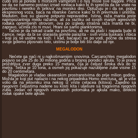
čudo što je porede s morskim vampirom i o njoj misle sve najgore. Priča
se da se namerno postavi iznad ronilaca kako bi ih sprečila da se vrate na
površinu i neretko ih 'prikiva' na morsko dno. Optužuju je i da se, poput
ekspresnog voza, baca na ribarske čamce kako bi ih prevrnula i uništila.
Međutim, ove su glasine potpuno nepravedne. Istina, raža manta jeste
najimpozantnija medu ražama, ali za razliku od svojih manjih agresivnih
rođaka opremljenih otrovom, ova po izgledu strašna raža manta ne bi,
zapravo, učinila zlo ni muvi. Hrani se samo planktonima.
Tačno je da nekad izade na površinu, ali ne da plaši i napada ljude ili
čamce, nego da bi se otarasila gomile parazita - svih vrsta ljuskara i ribica
- koji joj se usidre na koži. I kad, bacajući se po vodi, počne da stresa
svoje golemo pljosnato telo, uistinu je bolje biti što dalje od nje.
MEGALODON
Nećete ga naći ni u najkošmarnijim snovima. Carcarochles megalodon
pojavio se pre 25 do 30 miliona godina u brojnoj porodici ajkula. To je prava
proždrljiva zver duga preko 15 metara, čija je čeljust široka dva do tri
metra. Teška je 10 tona, a osmeh joj pokazuje nazubljene zube visine 15
do 20 centimetara.
Magalodon je vladao okeanskim prostranstvima do prije milion godina.
Možda je koji put nailazio i na nekog pripadnika Homo erectusa, ali je više
volio da na jelovniku ima nekog iz vrste cetacea (kitova). Zajedno sa
njegovim čeljustima nadene su kosti kita i ulješure sa tragovima njegovih
zuba. Jedan od njegovih verovatnih potomaka je ajkula mako, direktni
rođak opake bele ajkule.