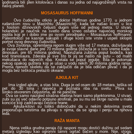
godinama bili plen kitolovaca i danas su jedna od najugroženijih vrsta na
našoj planeti.
MOSASAURUS HOFFMANNI
Ovo čudovište otkrio je doktor Hoffman godine 1770. u jednom
rudarskom rovu u Mastrihtu (Maastricht), kada se našao licem u lice
s fosilom džinovskih čeljusti dugim više od jednog metra. U stvari,
holandski je naučnik na svetlo dana izneo ostatke najvećeg morskog
reptila koji je i dobio ime po ovom prirodnjaku – Mosasaurus hoffmanni.
Paleontolozi se kasnije sakupili i druge kosti iste vrste i uspeli sklopiti
portret ovog drevnog čudovišta.
Ova životinja, opremljena repom dugim više od 17 metara, doživljavala
je svoje slavne dane pre 70 miliona godina (iščezla je u isto vreme kada i
dinosauri, pre 65 miliona godina). Naoružana zubima poput bodeža, kao
kod tiranosaura, žderala je sve što bi joj se našlo na putu – od malih
mekušaca do najvećih riba. Kretala se poput jegulje. Bila je potomak
nekog opakog guštera koji je ušao u vodu nekih 30 miliona godina ranije.
Prema njenom skeletu da se zaključiti da je bila odličan plivač i da je
mogla bez teškoća prelaziti okeane.
AJKULA KIT
Ima izgled ajkule, a stas kita. Duga je od osam do 18 metara, teška od
pet do 30 tona i najveća je poznata riba na svetu. Pliva sa
široko otvorenim čeljustima, ali ne paničite.
Ova se samo naizgled strašna ribetina hrani samo planktonima. U stvari,
zubi su joj već odavno potpuno atrofirali, pa su mu se škrge razvile u male
konciće koji zadržavaju čestice hrane.
Ajkula-kitovi su toliko dobroćudni da u nekim delovima sveta
preporučuju turistima da plivaju s njima, da se igraju i penju na njihova
leđa.
RAŽA MANTA
Njena velika grudna peraja čiji rasponi mogu dostići dužinu od sedam
metara izgledaju kao ogromni tamni ogrtač bačen u more. Nije, stoga,