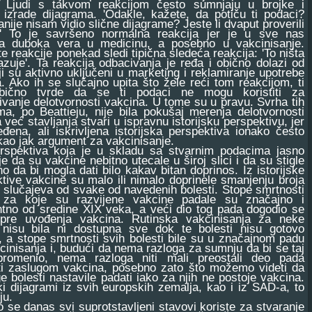
. Ljudi s takvom reakcijom često sumnjaju u brojke i
 izrade dijagrama. 'Odakle, kažete, da potiču ti podaci?
anije nisam vidio slične dijagrame? Jeste li dvaput proverili
?' To je savršeno normalna reakcija jer je u sve nas
a duboka vera u medicinu, a posebno u vakcinisanje.
e reakcije ponekad sledi tipična sledeća reakcija: 'To ništa
zuje'. Ta reakcija odbacivanja je ređa i obično dolazi od
oji su aktivno uključeni u marketing i reklamiranje upotrebe
. Ako ih se slučajno upita što žele reći tom reakcijom, ti
obično tvrde da se ti podaci ne mogu koristiti za
ivanje delotvornosti vakcina. U tome su u pravu. Svrha tih
ma, po Beattieju, nije bila pokušaj merenja delotvornosti
 već stavljanja stvari u ispravnu istorijsku perspektivu, jer
đena, ali iskrivljena istorijska perspektiva ionako često
 kao jak argument za vakcinisanje.
ktiva koja je u skladu sa stvarnim podacima jasno
e da su vakcine nebitno utecale u široj slici i da su stigle
o da bi mogla dati bilo kakav bitan doprinos. Iz istorijske
tive vakcine su malo ili nimalo doprinele smanjenju broja
 slučajeva od svake od navedenih bolesti. Stope smrtnosti
i za koje su razvijene vakcine padale su značajno i
tno od sredine XIX veka, a veći dio tog pada dogodio se
pre uvođenja vakcina. Rutinska vakcinisanja za neke
i nisu bila ni dostupna sve dok te bolesti nisu gotovo
, a stope smrtnosti svih bolesti bile su u značajnom padu
cinisanja i, budući da nema razloga za sumnju da bi se taj
promenio, nema razloga niti mali preostali deo pada
ti zaslugom vakcina, posebno zato što možemo videti da
e bolesti nastavile padati iako za njih ne postoje vakcina.
ski dijagrami iz svih europskih zemalja, kao i iz SAD-a, to
ju.
 danas svi suprotstavljeni stavovi koriste za stvaranje