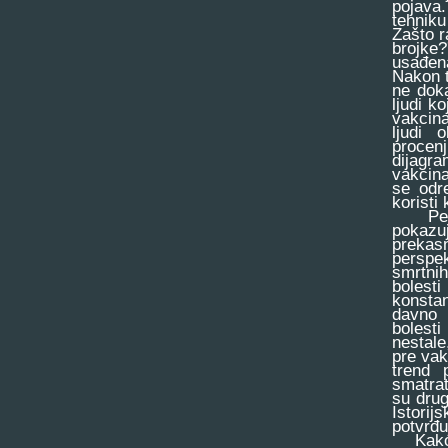
pojava
tehniku
Zašto r
brojke
usađen
Nakon t
ne doka
ljudi k
vakcina
ljudi 
procenj
dijagra
vakcina
se odre
koristi
Perspe
pokazuj
prekasn
perspek
smrtnih
bolest
konstan
davno 
bolest
nestale
pre vak
trend 
smatra
su drug
Istorij
potvrđu
Kako se