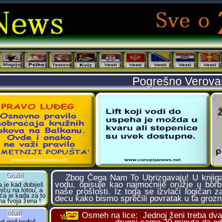
Pogrešno Verovan
Zbog Čega Nam To Ubrizgavaju! U knjigama 
vodu, opisuje kao najmoćnije oružje u borbi
naše prošlosti. Iz toga se izvlači logičan 
decu kako bismo sprečili povratak u ta groz
Osmeh na lice:
Jednoj ženi treba dv