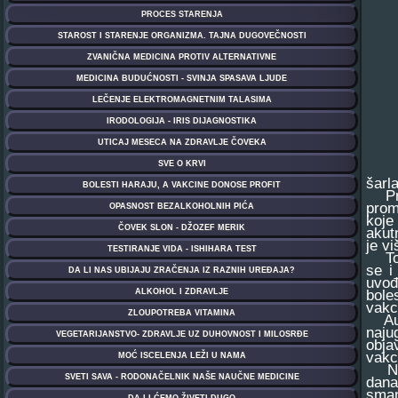
šarl
Pre 
prom
koje
akut
je v
To j
se i
uvođ
bole
vakc
Auto
naju
obja
vakc
Neza
dana
sman