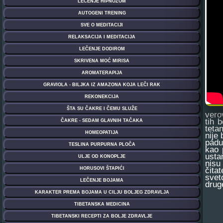
vero
tih 
teta
nije
padu
kao 
usta
nisu
čita
svet
drug