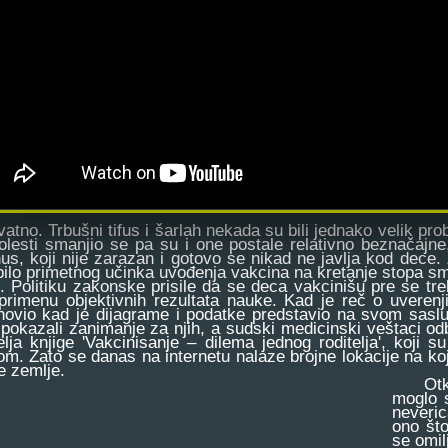
vatno. Trbušni tifus i šarlah nekada su bili jednako velik pro
bolesti smanjio se pa su i one postale relativno beznačajne,
nus, koji nije zarazan i gotovo se nikad ne javlja kod dece. 
 bilo primetnog učinka uvođenja vakcina na kretanje stopa s
. Politiku zakonske prisile da se deca vakcinišu pre se tr
primenu objektivnih rezultata nauke. Kad je reč o uveren
novio kad je dijagrame i podatke predstavio na svom sasl
 pokazali zanimanje za njih, a sudski medicinski veštaci odb
telja knjige 'Vakcinisanje – dilema jednog roditelja', koji 
om. Zato se danas na internetu nalaze brojne lokacije na ko
e zemlje.
Otkud 
moglo s
neveric
ono št
se omil