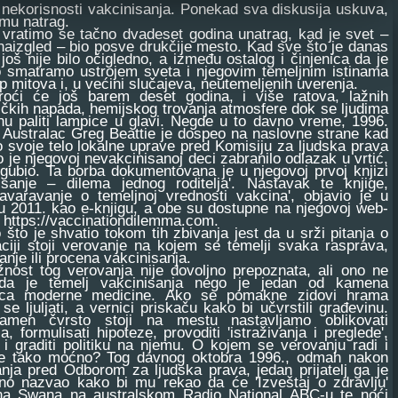
 nekorisnosti vakcinisanja. Ponekad sva diskusija uskuva,
 mu natrag.
atimo se tačno dvadeset godina unatrag, kad je svet –
aizgled – bio posve drukčije mesto. Kad sve što je danas
o još nije bilo očigledno, a između ostalog i činjenica da je
o smatramo ustrojem sveta i njegovim temeljnim istinama
p mitova i, u većini slučajeva, neutemeljenih uverenja.
će još barem deset godina, i više ratova, lažnih
tičkih napada, hemijskog trovanja atmosfere dok se ljudima
u paliti lampice u glavi. Negde u to davno vreme, 1996.
 Australac Greg Beattie je dospeo na naslovne strane kad
o svoje telo lokalne uprave pred Komisiju za ljudska prava
o je njegovoj nevakcinisanoj deci zabranilo odlazak u vrtić,
izgubio. Ta borba dokumentovana je u njegovoj prvoj knjizi
nisanje – dilema jednog roditelja'. Nastavak te knjige,
avaravanje o temeljnoj vrednosti vakcina', objavio je u
u 2011. kao e-knjigu, a obe su dostupne na njegovoj web-
i https://vaccinationdilemma.com.
 je shvatio tokom tih zbivanja jest da u srži pitanja o
ciji stoji verovanje na kojem se temelji svaka rasprava,
vanje ili procena vakcinisanja.
t tog verovanja nije dovoljno prepoznata, ali ono ne
a je temelj vakcinisanja nego je jedan od kamena
aca moderne medicine. Ako se pomakne zidovi hrama
 se ljuljati, a vernici priskaču kako bi učvrstili građevinu.
men čvrsto stoji na mestu nastavljamo oblikovati
ja, formulisati hipoteze, provoditi 'istraživanja i preglede',
i graditi politiku na njemu. O kojem se verovanju radi i
je tako moćno? Tog davnog oktobra 1996., odmah nakon
nja pred Odborom za ljudska prava, jedan prijatelj ga je
no nazvao kako bi mu rekao da će 'Izveštaj o zdravlju'
a Swana na australskom Radio National ABC-u te noći