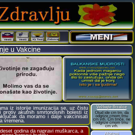
je u Vakcine
iz istorije imunizacija se, uz čistu
 protiv akutnih smrtonosnih bolesti iz
zaključak da moramo i dalje vakcinisati
na vremena.
adeset godina da napravi muškarca, a