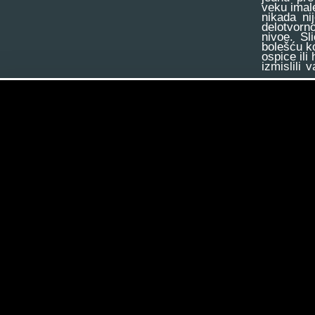
veku imale
nikada ni
delotvorno
nivoe. Sl
bolešću k
ospice ili
izmislili 