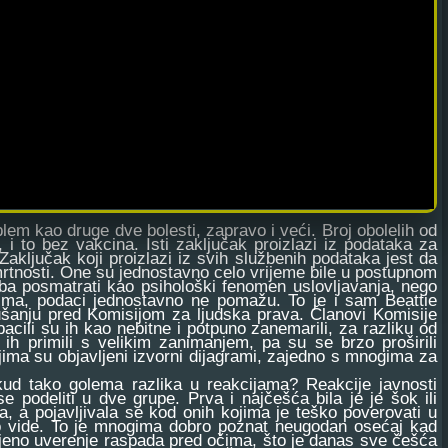
blem kao druge dve bolesti, zapravo i veći. Broj obolelih od
 i to bez vakcina. Isti zaključak proizlazi iz podataka za
Zaključak koji proizlazi iz svih službenih podataka jest da
mrtnosti. One su jednostavno celo vrijeme bile u postupnom
eba posmatrati kao psihološki fenomen uslovljavanja, nego
jima, podaci jednostavno ne pomažu. To je i sam Beattie
ušanju pred Komisijom za ljudska prava. Članovi Komisije
acili su ih kao nebitne i potpuno zanemarili, za razliku od
su ih primili s velikim zanimanjem, pa su se brzo proširili
jima su objavljeni izvorni dijagrami, zajedno s mnogima za
tako golema razlika u reakcijama? Reakcije javnosti
e podeliti u dve grupe. Prva i najčešća bila je je šok ili
a, a pojavljivala se kod onih kojima je teško poverovati u
o vide. To je mnogima dobro poznat neugodan osećaj kad
jeno uverenje raspada pred očima, što je danas sve češća