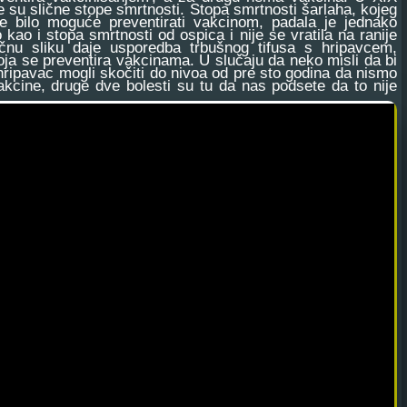
 su slične stope smrtnosti. Stopa smrtnosti šarlaha, kojeg
je bilo moguće preventirati vakcinom, padala je jednako
 kao i stopa smrtnosti od ospica i nije se vratila na ranije
ičnu sliku daje usporedba trbušnog tifusa s hripavcem,
oja se preventira vakcinama. U slučaju da neko misli da bi
 hripavac mogli skočiti do nivoa od pre sto godina da nismo
vakcine, druge dve bolesti su tu da nas podsete da to nije