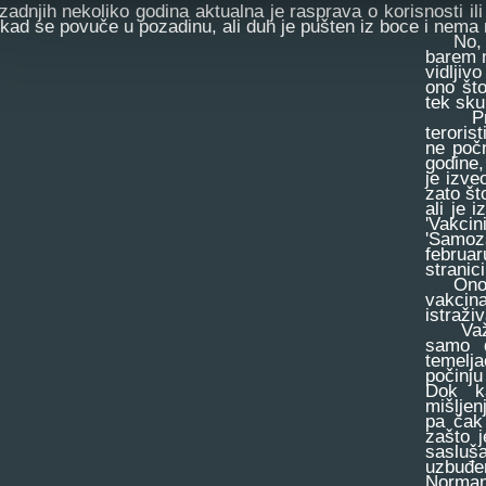
dnjih nekoliko godina aktualna je rasprava o korisnosti ili
kad se povuče u pozadinu, ali duh je pušten iz boce i nema
No, vr
barem n
vidljiv
ono št
tek sku
Proći 
teroris
ne počn
godine,
je izve
zato št
ali je 
'Vakci
'Samoz
februar
stranic
Ono što
vakcina
istraži
Važnos
samo d
temelj
počinju
Dok ka
mišljen
pa čak 
zašto 
sasluša
uzbuđe
Norman