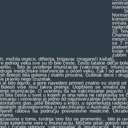
emitira
stavove
Sugovo
Norman
koment
sviral
nadgrob
10. no
Charle
meseci
sa 7 me
podsetn
svoje n
zubom 
ah, možda ospice, difterija, hripavac (magareći kašalj).
jednog veka sve su to bile česte, često fatalne dečje bolest
enilo… bilo je uvođenje imunizacije (vakcinacije). Imunizaci
 druge medicinske intervencije u ovom veku, čak i od antibiot
nih bolesti bila golema i stalno prisutna. Gubitak dece i drug
iše pravilo nego izuzetak.
e bilo davno, a gore navedeni primeri znatno su stariji od s
 bolesti više nisu takva pretnja. Uopšteno se smatra da 
enje imunizacije. O uverenju da se vakcinisanje pojavilo i
sti bila česta u svet u kojem je ona retka ne raspravlja se č
inisanju i verovatno je jedno od najuniverzalnije prihvaćen
ritativni glas, piše Beattieu u knjizi, u spomenutoj radijsk
glednijih glasnogovornika o vakcinisanju u Australiji, profeso
vljenih radova na području preventivne medicine. Ukratk
inama.
visno o tome, tvrdnja 'ono što se promenilo… bilo je uvođ
šnje kolektivne vere u imunizaciju. Možete pitati gotovo bilo
jio i čućete odgovor 'vakcinisanje' ili 'imunizacija'. Kao i