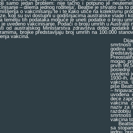
oji samo jedan problem: nije tačno i potpuno je neutemel
cinisanje – dilema jednog roditelja', Beattie je shvatio da t
mišljenja o vakcinisanju te i te kako utiče na kolektivnu p
ze, koji su svi dostupni u godišnjacima australske vlade i ko
emelju tih podataka moguće je uneti podatke o broju umrli
 je uvedeno vakcinisanje. Podaci o broju umrlih u Australiji
sti od australskog Ministarstva zdravstva dobio podatke
gramima, brojke predstavljaju broj umrlih na 100.000 sta
enja vakcina.
Dijagram
smrtnosti 
godina ne
predstavlj
Preostali
mogao pri
prvih 99,5
poslednji
uvedeno je
1930-ih, 
vakcina. 
piše Beatt
– hripavac
uvođena o
dece zapo
vakcina z
naziv za 
razdoblj
smrtnosti
vakcina t
Beattie j
sa stopam
jednu 'pr