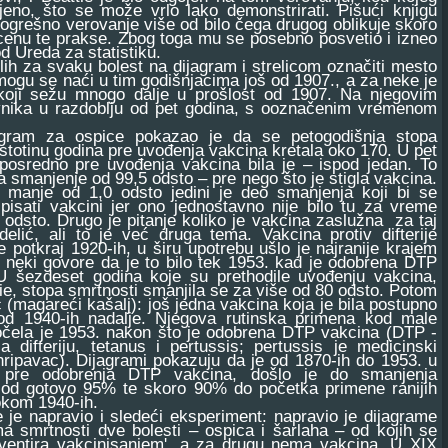
jeno, što se može vrlo lako demonstrirati. Pišući knjigu
o pogrešno verovanje više od bilo čega drugog oblikuje skoro
rocenu te prakse. Zbog toga mu se posebno posvetio i izneo
d Ureda za statistiku.
h za svaku bolest na dijagram i strelicom označiti mesto
 mogu se naći u tim godišnjacima još od 1907., a za neke je
 koji sežu mnogo dalje u prošlost od 1907. Na njegovim
novnika u razdoblju od pet godina, s ooznačenim vremenom
 za ospice pokazao je da se petogodišnja stopa
stotinu godina pre uvođenja vakcina kretala oko 170. U pet
posredno pre uvođenja vakcina bila je – ispod jedan. To
a smanjenje od 99,5 odsto – pre nego što je stigla vakcina.
h manje od 1,0 odsto jedini je deo smanjenja koji bi se
pisati vakcini jer ono jednostavno nije bilo tu za vreme
 odsto. Drugo je pitanje koliko je vakcina zaslužna za taj
 delić, ali to je već druga tema. Vakcina protiv difterije
 potkraj 1920-ih, u širu upotrebu ušlo je najranije krajem
a neki govore da je to bilo tek 1953. kad je odobrena DTP
U šezdeset godina koje su prethodile uvođenju vakcina,
ie, stopa smrtnosti smanjila se za više od 80 odsto. Potom
 (magareći kašalj): još jedna vakcina koja je bila postupno
d 1940-ih nadalje. Njegova rutinska primena kod male
čela je 1953. nakon što je odobrena DTP vakcina (DTP -
a difteriju, tetanus i pertussis; pertussis je medicinski
hripavac). Dijagrami pokazuju da je od 1870-ih do 1953. u
u pre odobrenja DTP vakcina, došlo je do smanjenja
 od gotovo 95% te skoro 90% do početka primene ranijih
okom 1940-ih.
e napravio i sledeći eksperiment: napravio je dijagrame
a smrtnosti dve bolesti – ospica i šarlaha – od kojih se
eventira vakcinisanjem', a za drugu nema vakcina. U XIX