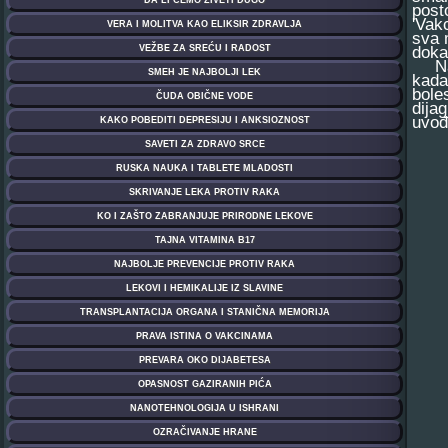
post
'Vak
sva 
doka
Na t
kada
bole
dija
uvođ