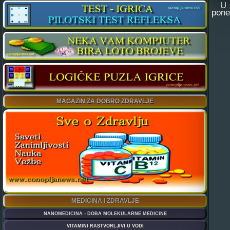
U za
pone