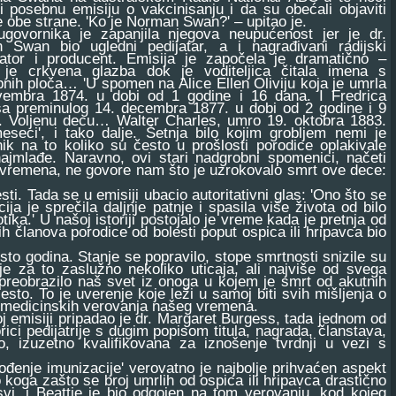
ti posebnu emisiju o vakcinisanju i da su obećali objaviti
 obe strane. 'Ko je Norman Swan?' – upitao je.
rnika je zapanjila njegova neupućenost jer je dr.
 Swan bio ugledni pedijatar, a i nagrađivani radijski
ator i producent. Emisija je započela je dramatično –
a je crkvena glazba dok je voditeljica čitala imena s
nih ploča… 'U spomen na Alice Ellen Oliviju koja je umrla
vembra 1874. u dobi od 1 godine i 16 dana. I Fredrica
sa preminulog 14. decembra 1877. u dobi od 2 godine i 9
. Voljenu decu… Walter Charles, umro 19. oktobra 1883.
seci', i tako dalje. Šetnja bilo kojim grobljem nemi je
ik na to koliko su često u prošlosti porodice oplakivale
ajmlađe. Naravno, ovi stari nadgrobni spomenici, načeti
vremena, ne govore nam što je uzrokovalo smrt ove dece:
i. Tada se u emisiji ubacio autoritativni glas: 'Ono što se
ja je sprečila daljnje patnje i spasila više života od bilo
ika.' U našoj istoriji postojalo je vreme kada je pretnja od
ih članova porodice od bolesti poput ospica ili hripavca bio
to godina. Stanje se popravilo, stope smrtnosti snizile su
je za to zaslužno nekoliko uticaja, ali najviše od svega
 preobrazilo naš svet iz onoga u kojem je smrt od akutnih
esto. To je uverenje koje leži u samoj biti svih mišljenja o
ih medicinskih verovanja našeg vremena.
oj emisiji pripadao je dr. Margaret Burgess, tada jednom od
rici pedijatrije s dugim popisom titula, nagrada, članstava,
o, izuzetno kvalifikovana za iznošenje tvrdnji u vezi s
enje imunizacije' verovatno je najbolje prihvaćen aspekt
 koga zašto se broj umrlih od ospica ili hripavca drastično
 svi, i Beattie je bio odgojen na tom verovanju, kod kojeg