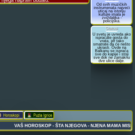
 njega napravi budalu.