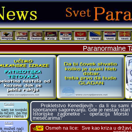
Paranormalne Ta
Prokletstvo Kenedijevih - da li su sami i
spontanom sagorevanju. Gde je nestao stari 
Istorijske zagonetke - operacija Morsk
mesečarima?
Osmeh na lice:
Sve kao kriza u državi