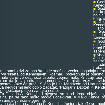
■
Godi
Kenedi
■
God
bio ko
bolnic
krila, 
■
God
Kenedi
I to ni
■
God
usled 
Aleksa
■
God
od kok
drugi 
aspenu
■
Godi
Junior
sestra
Zaista
treba 
m i sami krivi za ono što ih je snašlo i većinu događaja tu
 'ukleta' od Kenedijevih, Rozmari, podvrgnuta je opasnoj op
znalo da je verovatnoća uspeha veoma mala. Kritičari teorij
irom da je volontirao u samoubilačkoj misiji, vozeći av
postavi kako će proći. Slično je i sa Markizom od Hartingtona
rva nedvosmisleno odbio zadatak. 'Patrijarh' Džozef P. Kend
e neuobičajeno doba za tako nešto.
Dejvida A. Kenedija i njegovu smrt od droge objašnjenje 
aina, pa se tako nešto moglo i očekivati. A Majkl Kendei oč
pisane sigurnosne opreme.
onska nesreća Džona F. Kenedija Juniora takođe se mogla pr