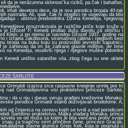
i se da je nerazumna sklonost ka riziku, pa čak i bahatost,
enedijeve.
i, imali devetoro dece, da je ova porodica brojala 40-tak
h nastrada. Ali, ipak, čak ni skeptici ne uspevaju da bilo
ogađaja - ubistvo predsednika Džona Kenedija, njegovog
enedijeve prouzrokovala je različite priče koje kruže u
a je Džozef P. Kenedi prodao dušu đavolu za olitičku i
rd Klejn, a po njemu je navodno Džozef 1937. godine na
zio i Izraela Jakobsona, siromašnog rabina i njegovih šest
nu broda na buku koju su proizvodili jevrejski saputnici,
f je zahtevao da im se zabrane glasne molitve, jer time
tvu na Kenedija, osudivši njega i njegove muške potomke
 Kenedi uništio satanište vila, zbog čega su one uklele
CEZE ŠARLOTE
 Grimaldi izaziva srce raspusne kneginje urmle pre tri
j nad Grimaldijevima visi prokletstvo princeze Šarlote,
ina i da u nju i danas veruju građani kneževine Monako,
evske porodice Grimaldi stalno doživljavati brodolome. A,
h od činjenica na osnovu kojih se tvrdi a nad porodicom
lebdi Šarlotino prokletstvo. Majka vladara Monaka, princa
razvela se od muža sa kojim je bila venčana protiv svoje
i znaju za tragičnu smrt prinčeve žene, princeze Gracije,
nekadašnje slavne glumice Grejs Keli, koja je poginula u