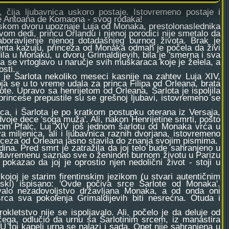
 čija ljubavnica uskoro postaje. Istovremeno postaje i
ode Antoana de Komaona - svog rođaka!
uskom dvoru upoznaje Luja od Monaka, prestolonaslednika
vom dedi, princu Orlandu i njenoj porodici nije smetalo da
aboravljenje njenog dotadašnjeg burnog života. Brak je
menta kazuju, princeza od Monaka odmah je počela da živi
a u Monaku, u dvoru Grimaldijevih, bila je 'smerna i sva
la se vrtoglavo u naručje svih muškaraca koje je želela, a
sti.
e Šarlota nekoliko meseci kasnije na zahtev Luja XIV,
ja se u to vreme udala za princa Filipa od Orleana, brata
ote. Upravo sa henrijetom od Orleana, Šarlota je ispoljila
rincese prepustile su se grešnoj ljubavi, istovremeno se
a, i Šarlota je po kratkom postupku oterana iz Versaja,
voje dece 'soga muža'. Ali, nakon Henrijetine smrti, pošto
tom Pfalc, Luj XIV još jednom šarlotu od Monaka vrća u
va miljenica, ali i ljubavnica raznih dvorjana, istovremeno
inceza od Orleana jasno stavila do znanja svojim pismima.
a. Pred smrt je zatražila da joj telo bude sahranjeno u
međuvremenu saznao sve o ženinom burnom životu u Parizu
 pokazao da joj je oprostio njen nedolični život - stoji u
oj je starim firentinskim jezikom (u stvari autentičnim
ki) ispisano: 'Ovde počiva srce Šarlote od Monaka'.
zvalo nezadovoljstvo državljana Monaka, a od onda oni
rca sva pokolenja Grimaldijevih biti nesrećna. Otuda i
etstvo nije se ispoljavalo. Ali, počelo je da deluje od
čega, odlučio da urnu sa Šarlotinim srcem, iz manastira
 toj kapeli urna se nalazi i sada. Opet nije sahranjena u