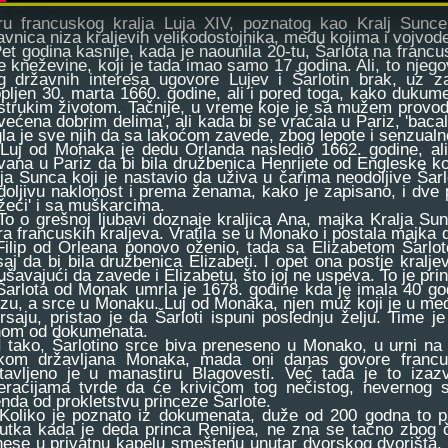
ru francuskog kralja Luja XIV, poznatog kao Kralj Sunce,
bavnica niza kraljevih velikodostojnika, među kojima i vojv
 godina kasnije, kada je naounila 20-tu, Šarlota na franc
 kneževine, koji je tada imao samo 17 godina. Ali, to njego
g državnih interesa ugovore Lujev i Šarlotin brak, uz z
opljen 30. marta 1660. godine, ali i pored toga, kako duku
strukim životom. Tačnije, u vreme koje je sa mužem provodil
ećena dobrim delima', ali kada bi se vraćala u Pariz, 'baca
la je sve njih da sa lakoćom zavede, zbog lepote i senzualno
 od Monaka je dedu Orlanda nasledio 1662. godine, ali j
vana u Pariz da bi bila družbenica Henrijete od Engleske ko
ja Sunca koji je nastavio da uživa u čarima neodoljive Šarl
doljivu naklonost i prema ženama, kako je zapisano, i dve p
žeći' i sa muškarcima.
o grešnoj ljubavi doznaje kraljica Ana, majka Kralja Sunc
a francuskih kraljeva. Vratila se u Monako i postala majka d
Filip od Orleana ponovo oženio, tada sa Elizabetom Šarlo
aj da bi bila družbenica Elizabeti. I opet ona postje kralje
šavajući da zavede i Elizabetu, što joj ne uspeva. To je pr
lota od Monak umrla je 1678. godine kda je imala 40 godin
izu, a srce u Monaku. Luj od Monaka, njen muž koji je u 
rsaju, pristao je da Šarloti ispuni poslednju želju. Time je
nom od dokumenata.
ako, Šarlotino srce biva preneseno u Monako, u urni na koj
ikom državljana Monaka, mada oni danas govore francus
tavljeno je u manastiru Blagovesti. Već tada je to iza
eracijama tvrde da će krivicom tog nečistog, nevernog s
nda od prokletstvu princeze Šarlote.
iko je poznato iz dokumenata, duže od 200 godna to prokl
nutka kada je deda princa Renijea, ne zna se tačno zbog 
nese u privatnu kapelu smeštenu unutar dvorskog dvorišta. U