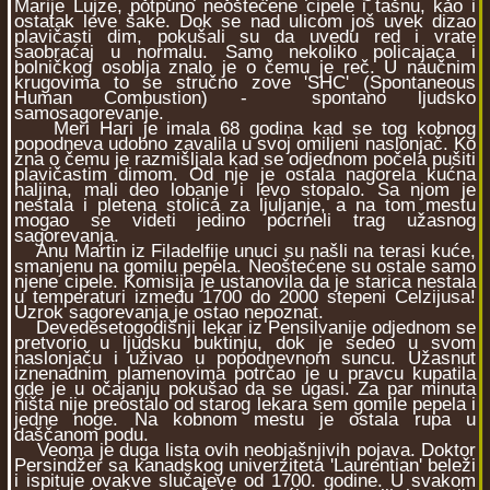
Marije Lujze, potpuno neoštećene cipele i tašnu, kao i
ostatak leve šake. Dok se nad ulicom još uvek dizao
plavičasti dim, pokušali su da uvedu red i vrate
saobraćaj u normalu. Samo nekoliko policajaca i
bolničkog osoblja znalo je o čemu je reč. U naučnim
krugovima to se stručno zove 'SHC' (Spontaneous
Human Combustion) - spontano ljudsko
samosagorevanje.
Meri Hari je imala 68 godina kad se tog kobnog
popodneva udobno zavalila u svoj omiljeni naslonjač. Ko
zna o čemu je razmišljala kad se odjednom počela pušiti
plavičastim dimom. Od nje je ostala nagorela kućna
haljina, mali deo lobanje i levo stopalo. Sa njom je
nestala i pletena stolica za ljuljanje, a na tom mestu
mogao se videti jedino pocrneli trag užasnog
sagorevanja.
Anu Martin iz Filadelfije unuci su našli na terasi kuće,
smanjenu na gomilu pepela. Neoštećene su ostale samo
njene cipele. Komisija je ustanovila da je starica nestala
u temperaturi između 1700 do 2000 stepeni Celzijusa!
Uzrok sagorevanja je ostao nepoznat.
Devedesetogodišnji lekar iz Pensilvanije odjednom se
pretvorio u ljudsku buktinju, dok je sedeo u svom
naslonjaču i uživao u popodnevnom suncu. Užasnut
iznenadnim plamenovima potrčao je u pravcu kupatila
gde je u očajanju pokušao da se ugasi. Za par minuta
ništa nije preostalo od starog lekara sem gomile pepela i
jedne noge. Na kobnom mestu je ostala rupa u
daščanom podu.
Veoma je duga lista ovih neobjašnjivih pojava. Doktor
Persindžer sa kanadskog univerziteta 'Laurentian' beleži
i ispituje ovakve slučajeve od 1700. godine. U svakom