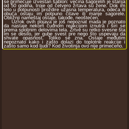
se primećuje izvestan šablon: većina sagorelih je starija
od 50 godina, troje od četvero žrtava su žene. Dok im
telo u potpunosti proždire užasna temperatura, odeća ili
obuća ostaju im potpuno čitave ili manje sagorele.
Obližnji nameštaj ostaje, takođe, neoštećen.
Uzrok ovih pojava je još nepoznat mada je poznato
da nastaje nekom čudnom reakcijom iznutra i širi se
prema spoljnim delovima tela. Žrtve su retko svesne šta
im se desilo, jer gube svest pre nego što uspevaju da
shvate opasnost. Toliko se zna. Ostaje međutim
nepoznato kako i zašto dolazi do toplotne reakcije i
zašto samo kod ljudi? Kod životinja ovo nije primećeno.