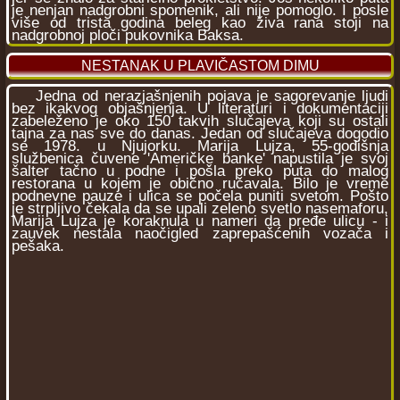
je nenjan nadgrobni spomenik, ali nije pomoglo. I posle
više od trista godina beleg kao živa rana stoji na
nadgrobnoj ploči pukovnika Baksa.
NESTANAK U PLAVIČASTOM DIMU
Jedna od nerazjašnjenih pojava je sagorevanje ljudi
bez ikakvog objašnjenja. U literaturi i dokumentaciji
zabeleženo je oko 150 takvih slučajeva koji su ostali
tajna za nas sve do danas. Jedan od slučajeva dogodio
se 1978. u Njujorku. Marija Lujza, 55-godišnja
službenica čuvene 'Američke banke' napustila je svoj
šalter tačno u podne i pošla preko puta do malog
restorana u kojem je obično ručavala. Bilo je vreme
podnevne pauze i ulica se počela puniti svetom. Pošto
je strpljivo čekala da se upali zeleno svetlo nasemaforu,
Marija Lujza je koraknula u nameri da pređe ulicu - i
zauvek nestala naočigled zaprepašćenih vozača i
pešaka.