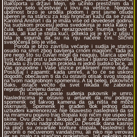
Baksporta u državi Mejn, se učinilo prestižnim da i
njegovo selo učestvuje u lovu na veštice. Njegova
upornost brzo je urodila plodom i prst javne osude
uperen je na staricu za koju hroničari kažu da se zvala
Karolina Ansfort i da je imala više od devedeset godina.
Na sudskom procesu jedna svedokinja je rekla kako je
čula da starica nešto nerazgovetno mumlja sebi u
bradu, ali kad je stigla kući, potekla joj je krv iz ušiju i
bila je sigurna da su na nju načene čini. Sličnih
svedočenja bilo je više.
Porota je brzo završila većanje i sudija je staricu
osudio na smrt zbog bavljenja crnom magijom. Tada je,
pre nego što su čuvari mogli da reaguju, starica uperila
svoj koščati prst u pukovnika Baksa i glasno izgovorila:
'Nikada u životu nisam proklela ni jedno ljudsko biće, ali
Vas gospodine i Vaše ulizice proklinjem mirne duše...
Poslušaj i zapamti: kada umreš, a to će se uskoro
dogoditi, obećavam ti da ću ostaviti otisak svog stopala
na tvom nadgrobnom spomeniku. A taj beleg, pukovniče
Baks, ostaće večito da svet nikada ne zaboravi
nepravdu učinjenu danas'.
Tri meseca posle suđenja pukovnik je umro.
Naslednicima je ostavio u amanet da mu podignu
spomenik od takvog kamena da ga ništa ne može
oskrnaviti. Spomenik je građen dok jednog dana
uzbuđeni kamenorezac nije obavestio naslednike da se
na mramoru pojavio trag stopala koji ničim nije uspeo da
skine. Ovu ploču su zakopali pa je drugi kamenorezac
postavio novu nadgrobnu ploču. Desetak dana kasnije
na ploči su osvanule konture stopala. Naslednici su
govorili o nečuvenom vandalizmu, ali niko nije verovao
jer se znalo za staričino prokletstvo. Još nekoliko puta