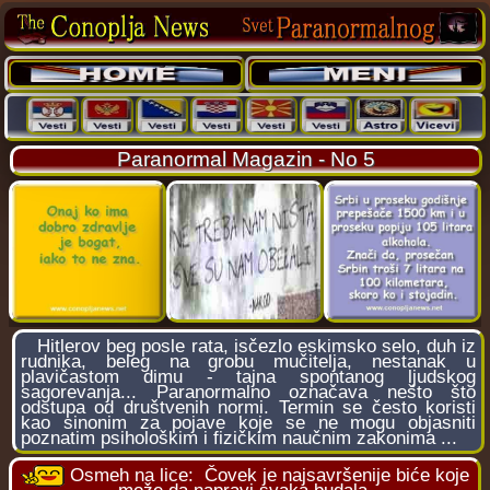
Paranormal Magazin - No 5
Hitlerov beg posle rata, isčezlo eskimsko selo, duh iz
rudnika, beleg na grobu mučitelja, nestanak u
plavičastom dimu - tajna spontanog ljudskog
sagorevanja... Paranormalno označava nešto što
odstupa od društvenih normi. Termin se često koristi
kao sinonim za pojave koje se ne mogu objasniti
poznatim psihološkim i fizičkim naučnim zakonima ...
Osmeh na lice:
Čovek je najsavršenije biće koje