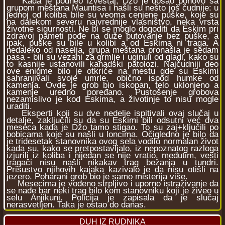
Kada je podneo izveštaj, Džo je došao ponovo sa
grupom meštana Mauntisa i našli su nešto još čudnije: u
jednoj od koliba bile su veoma cenjene puške, koje su
na dalekom severu najvrednije vlasništvo, neka vrsta
životne sigurnosti. Ne bi se moglo dogoditi da Eskim pri
zdravoj pameti pođe na duže putovanje bez puške, a
ipak, puške su bile u kolibi a od Eskima ni traga. A
nedaleko od naselja, grupa meštana pronašla je sedam
pasa - bili su vezani za grmlje i uginuli od gladi, kako su
to kasnije ustanovili kanadski patolozi. Najčudniji deo
ove enigme bilo je otkriće na mestu gde su Eskimi
sahranjivali svoje umrle, obično ispod humke od
kamenja. Ovde je grob bio iskopan, telo uklonjeno a
kamenje uredno poređano. Pustošenje grobova
nezamislivo je kod Eskima, a životinje to nisu mogle
uraditi.
Eksperti koji su dve nedelje ispitivali ovaj slučaj u
detalje, zaključili su da su Eskimi bili odsutni već dva
meseca kada je Džo tamo stigao. To su zaj+ključili po
bobicama koje su našli u loncima. Očigledno je bilo da
je tridesetak stanovnika ovog sela vodilo normalan život
kada su, kako se pretpostavljalo, iz nepoznatog razloga
izjurili iz koliba i nijedan se nije vratio. međutim, vešti
tragači nisu našli nikakav trag bežanja u tundri.
Prisustvo njihovih kajaka kazivalo je da nisu otišli na
jezero. Poharani grob bio je samo misterija više.
Mesecima je vođeno strpljivo i uporno istraživanje da
se nađe bar neki trag bilo kom stanovniku koji je živeo u
selu Anjikuni. Policija je zapisala da je slučaj
nerasvetljen. Taka je ostao do danas.
DUH IZ RUDNIKA