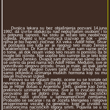
Dvojica lekara su bez objašnjenja pozvani 14.juna
1992. da izvrše obdukciju nad nepoznatom osobom i to
u potpunoj tajnosti. Na stolu je ležalo telo neobičnog
izgleda. Pogled u lice mrtvaca izazvao je šok - pred
njima je bio najveći zločinac XX veka - Adolf hitler. Stvar
je postajala sve luđa jer je njegovo telo imalo ženske
karakteristike. Dr Karon se seća: 'Čuo sam razne priče
o tome, ali dok nisam video telo nisam ni pomislio da bi
mogle biti istinite. Nije uopšte bilo sumnje da je telo koje
ispitujemo žensko. Dvaput sam proveravao samo da bih
se uverio da pred nama leži Adolf Hitler. Međutim, sve je
potvrđivalo njegovu prirodu. Imao je male, ali ipak jasne
ženske grudi. njegovi čuveni tanki i slabi brkovi bili su
samo posledica uzimanja muških hormona koji su mu
davali muževan izgled.
Ponovo su se oglasili mediji, ocene su se kretale od
neverice do podvrde. Izašla je na svetlo dana i tvrdnja
da je Hitler došao u Argentinu 1945. godine kao žena,
prekinuvši uzimanje hormona. Sve je to zvučalo dosta
verovatno jer se dobro zna da su mnogi nacistički
zločinci našli utočište u latinoameričkim zemljama.
Probudilo se sećanje i na dr Jozefa Mengelea i njegove
eksperimente vezane za genetiku, koje je izvodio na
zatočenicima nacističkih logora smrti. Pojavila se u to