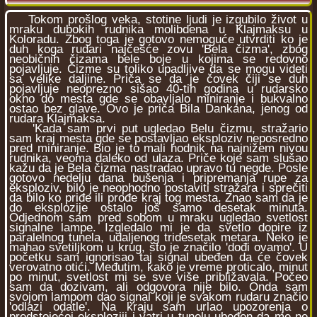
Tokom prošlog veka, stotine ljudi je izgubilo život u
mraku dubokih rudnika molibdena u Klajmaksu u
Koloradu. Zbog toga je gotovo nemoguće utvrditi ko je
duh koga rudari najčešće zovu 'Bela čizma', zbog
neobičnih čizama bele boje u kojima se redovno
pojavljuje. Čizme su toliko upadljive da se mogu videti
sa velike daljine. Priča se da je čovek čiji se duh
pojavljuje neoprezno sišao 40-tih godina u rudarsko
okno do mesta gde se obavljalo miniranje i bukvalno
ostao bez glave. Ovo je priča Bila Dankana, jenog od
rudara Klajmaksa.
'Kada sam prvi put ugledao Belu čizmu, stražario
sam kraj mesta gde se postavljao eksploziv neposredno
pred miniranje. Bio je to mali hodnik na najnižem nivou
rudnika, veoma daleko od ulaza. Priče koje sam slušao
kažu da je Bela čizma nastradao upravo tu negde. Posle
gotovo nedelju dana bušenja i pripremanja rupe za
eksploziv, bilo je neophodno postaviti stražara i sprečiti
da bilo ko priđe ili prođe kraj tog mesta. Znao sam da je
do eksplozije ostalo još samo desetak minuta.
Odjednom sam pred sobom u mraku ugledao svetlost
signalne lampe. Izgledalo mi je da svetlo dopire iz
paralelnog tunela, udaljenog tridesetak metara. Neko je
mahao svetiljkom u krug, što je značilo 'dođi ovamo'. U
početku sam ignorisao taj signal ubeđen da će čovek
verovatno otići. Međutim, kako je vreme proticalo, minut
po minut, svetlost mi se sve više približavala. Počeo
sam da dozivam, ali odgovora nije bilo. Onda sam
svojom lampom dao signal koji je svakom rudaru značio
'odlazi odatle'. Na kraju sam urlao upozorenja o
predstojećoj eksploziji i vatri u tunelu ubeđen da me ne