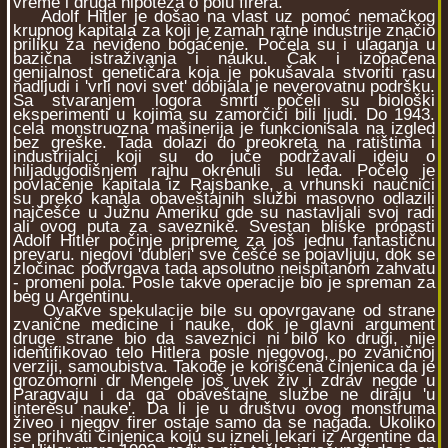
vreme i druga hipoteza o polu firera.
Adolf Hitler je došao na vlast uz pomoć nemačkog
krupnog kapitala za koji je zamah ratne industrije značio
priliku za neviđeno bogaćenje. Počela su i ulaganja u
bazična istraživanja i nauku. Čak i izopačena
genijalnost genetičara koja je pokušavala stvoriti rasu
nadljudi i 'vrli novi svet' dobijala je neverovatnu podršku.
Sa stvaranjem logora smrti počeli su biološki
eksperimenti u kojima su zamorčići bili ljudi. Do 1943.
cela monstruozna mašinerija je funkcionisala na izgled
bez greške. Tada dolazi do preokreta na ratištima i
industrijalci koji su do juče podržavali ideju o
hiljadugodišnjem rajhu okrenuli su leđa. Počelo je
povlačenje kapitala iz Rajsbanke, a vrhunski naučnici
su preko kanala obaveštajnih službi masovno odlazili
najčešće u Južnu Ameriku gde su nastavljali svoj radi
ali ovog puta za saveznike. Svestan bliske propasti
Adolf Hitler počinje pripreme za još jednu fantastičnu
prevaru. njegovi 'dubleri' sve češće se pojavljuju, dok se
zločinac podvrgava tada apsolutno neispitanom zahvatu
- promeni pola. Posle takve operacije bio je spreman za
beg u Argentinu.
Ovakve spekulacije bile su opovrgavane od strane
zvanične medicine i nauke, dok je glavni argument
druge strane bio da saveznici ni bilo ko drugi, nije
identifikovao telo Hitlera posle njegovog, po zvaničnoj
verziji, samoubistva. Takođe je korišćena činjenica da je
grozomorni dr Mengele još uvek živ i zdrav negde u
Paragvaju i da ga obaveštajne službe ne diraju 'u
interesu nauke'. Da li je u društvu ovog monstruma
živeo i njegov firer ostaje samo da se nagađa. Ukoliko
se prihvati činjenica koju su izneli lekari iz Argentine da