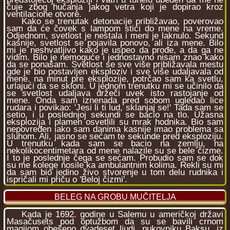
čuje zbog hučanja jakog vetra koji je dopirao kroz
ventilacione otvore.
Kako se trenutak detonacije približavao, poverovao
sam da će čovek s lampom stići do mene na vreme.
Odjednom, svetlost je nestala i meni je laknulo. Sekund
kasnije, svetlost se pojavila ponovo, ali iza mene. Bilo
mi je neshvatljivo kako je uspeo da prođe, a da ga ne
vidim. Bilo je nemoguće i jednostavno nisam znao kako
da se ponašam. Svetlost se sve više približavala mestu
gde je bio postavljen eksploziv i sve više udaljavala od
mene. na minut pre eksplozije, potrčao sam ka svetlu,
urlajući da se skloni. U jednom trenutku mi se učinilo da
se svetlost udaljava držeči uvek isto rastojanje od
mene. Onda sam iznenada pred sobom ugledao lice
rudara i povikao: 'Jesi li ti lud, sklanjaj se!' Tada sam se
setio, i u poslednjoj sekundi se bacio na tlo. Užasna
eksplozija i plamen osvetlili su mrak hodnika. Bio sam
nepovređen iako sam danima kasnije imao problema sa
sluhom. Ali, jasno se sećam te sekunde pred eksploziju.
U trenutku kada sam se bacio na zemlju, na
nekolikocentimetara od mene nalazile su se bele čizme.
I to je poslednje čega se sećam. Probudio sam se dok
su me kolege nosile ka ambulantnim kolima. Rekli su mi
da sam bio jedino živo stvorenje u tom delu rudnika i
ispričali mi priču o 'Beloj čizmi'.
BELEG NA GROBU MUČITELJA
Kada je 1692. godine u Salemu u američkoj državi
Masačusets pod optužbom da su se bavili crnom
magijom obešeno dvadeset ljudi, pukovniku Baksu, iz