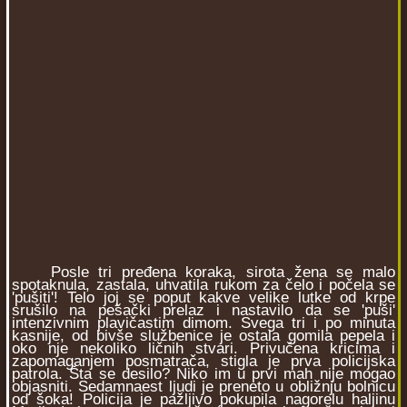
Posle tri pređena koraka, sirota žena se malo
spotaknula, zastala, uhvatila rukom za čelo i počela se
'pušiti'! Telo joj se poput kakve velike lutke od krpe
srušilo na pešački prelaz i nastavilo da se 'puši'
intenzivnim plavičastim dimom. Svega tri i po minuta
kasnije, od bivše službenice je ostala gomila pepela i
oko nje nekoliko ličnih stvari. Privučena kricima i
zapomaganjem posmatrača, stigla je prva policijska
patrola. Šta se desilo? Niko im u prvi mah nije mogao
objasniti. Sedamnaest ljudi je preneto u obližnju bolnicu
od šoka! Policija je pažljivo pokupila nagorelu haljinu