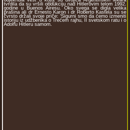
tvrdila da su vršili obdukciju nad Hitlerovim telom 1992.
godine u Buenos Airesu. Oko svega se digla velika
prašina ali dr Ernesto Karon i dr Roberto Kastela su se
čvrsto držali svoje priče: 'Sigurni smo da ćemo izmeniti
istoriju iz udžbenika o Trećem rajhu, II svetskom ratu i o
Adolfu Hitleru samom.