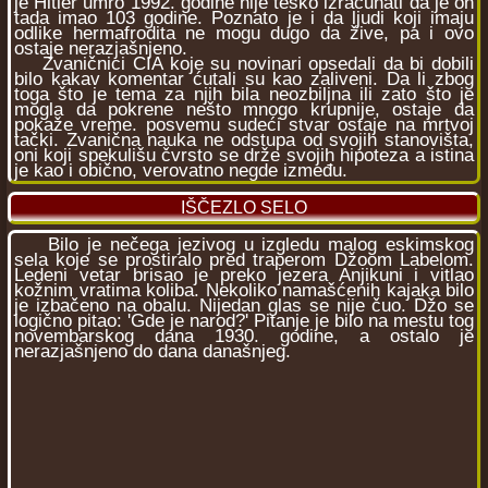
je Hitler umro 1992. godine nije teško izračunati da je on
tada imao 103 godine. Poznato je i da ljudi koji imaju
odlike hermafrodita ne mogu dugo da žive, pa i ovo
ostaje nerazjašnjeno.
Zvaničnici CIA koje su novinari opsedali da bi dobili
bilo kakav komentar ćutali su kao zaliveni. Da li zbog
toga što je tema za njih bila neozbiljna ili zato što je
mogla da pokrene nešto mnogo krupnije, ostaje da
pokaže vreme. posvemu sudeći stvar ostaje na mrtvoj
tački. Zvanična nauka ne odstupa od svojih stanovišta,
oni koji spekulišu čvrsto se drže svojih hipoteza a istina
je kao i obično, verovatno negde između.
IŠČEZLO SELO
Bilo je nečega jezivog u izgledu malog eskimskog
sela koje se prostiralo pred traperom Džoom Labelom.
Ledeni vetar brisao je preko jezera Anjikuni i vitlao
kožnim vratima koliba. Nekoliko namašćenih kajaka bilo
je izbačeno na obalu. Nijedan glas se nije čuo. Džo se
logično pitao: 'Gde je narod?' Pitanje je bilo na mestu tog
novembarskog dana 1930. godine, a ostalo je
nerazjašnjeno do dana današnjeg.