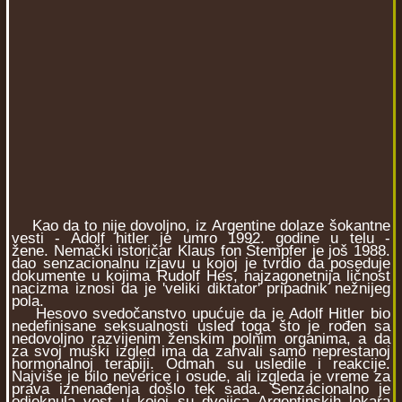
Kao da to nije dovoljno, iz Argentine dolaze šokantne
vesti - Adolf hitler je umro 1992. godine u telu -
žene. Nemački istoričar Klaus fon Štempfer je još 1988.
dao senzacionalnu izjavu u kojoj je tvrdio da poseduje
dokumente u kojima Rudolf Hes, najzagonetnija ličnost
nacizma iznosi da je 'veliki diktator' pripadnik nežnijeg
pola.
Hesovo svedočanstvo upućuje da je Adolf Hitler bio
nedefinisane seksualnosti usled toga što je rođen sa
nedovoljno razvijenim ženskim polnim organima, a da
za svoj muški izgled ima da zahvali samo neprestanoj
hormonalnoj terapiji. Odmah su usledile i reakcije.
Najviše je bilo neverice i osude, ali izgleda je vreme za
prava iznenađenja došlo tek sada. Senzacionalno je
odjeknula vest u kojoj su dvojica Argentinskih lekara