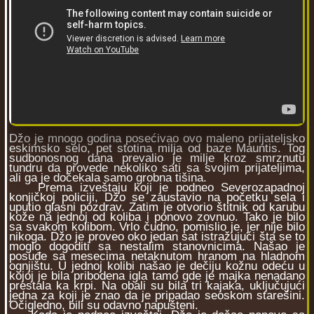
Džo je mnogo godina posećivao ovo maleno prijateljsko
eskimsko selo, pet stotina milja od baze Mauntis. Tog
sudbonosnog dana prevalio je milje kroz smrznutu
tundru da provede nekoliko sati sa svojim prijateljima,
ali ga je dočekala samo grobna tišina.
Prema izveštaju koji je podneo Severozapadnoj
konjičkoj policiji, Džo se zaustavio na početku sela i
uputio glasni pozdrav. Zatim je otvorio štitnik od karubu
kože na jednoj od koliba i ponovo zovnuo. Tako je bilo
sa svakom kolibom. Vrlo čudno, pomislio je, jer nije bilo
nikoga. Džo je proveo oko jedan sat istražujući šta se to
moglo dogoditi sa nestalim stanovnicima. Našao je
posuđe sa mesecima netaknutom hranom na hladnom
ognjištu. U jednoj kolibi našao je dečiju kožnu odeću u
kojoj je bila pribodena igla tamo gde je majka nenadano
prestala ka krpi. Na obali su bila tri kajaka, uključujući
jedna za koji je znao da je pripadao seoskom starešini.
Očigledno, bili su odavno napušteni.