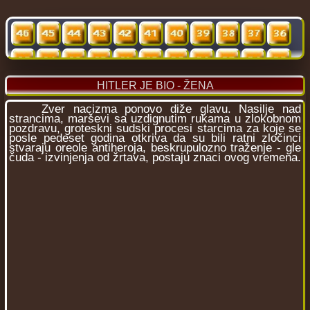
HITLER JE BIO - ŽENA
Zver nacizma ponovo diže glavu. Nasilje nad
strancima, marševi sa uzdignutim rukama u zlokobnom
pozdravu, groteskni sudski procesi starcima za koje se
posle pedeset godina otkriva da su bili ratni zločinci
stvaraju oreole antiheroja, beskrupulozno traženje - gle
čuda - izvinjenja od žrtava, postaju znaci ovog vremena.