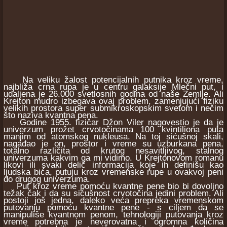
Na veliku žalost potencijalnih putnika kroz vreme,
najbliža crna rupa je u centru galaksije Mlečni put, i
udaljena je 26.000 svetlosnih godina od naše Zemlje. Ali
Krejton mudro izbegava ovaj problem, zamenjujući fiziku
velikih prostora super submikroskopskim svetom i nečim
što naziva kvantna pena.
Godine 1955. fizičar Džon Viler nagovestio je da je
univerzum prožet crvotočinama 100 kvintiliona puta
manjim od atomskog nukleusa. Na toj sićušnoj skali,
nagađao je on, prostor i vreme su uzburkana pena,
totalno različita od krutog nesavitljivog, stalnog
univerzuma kakvim ga mi vidimo. U Krejtonovom romanu
likovi ili svaki delić informacija koje ih definišu kao
ljudska bića, putuju kroz vremenske rupe u ovakvoj peni
do drugog univerzuma.
Put kroz vreme pomoću kvantne pene bio bi dovoljno
težak čak i da su sićušnost crvotočina jedini problem. Ali
postoji još jedna, daleko veća prepreka vremenskom
putovanju pomoću kvantne pene - s ciljem da se
manipuliše kvantnom penom, tehnologiji putovanja kroz
vreme potrebna je neverovatna i ogromna količina