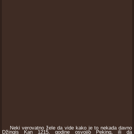
Neki verovatno žele da vide kako je to nekada davno
Džingis Kan 1215. godine osvojio Peking, ili da