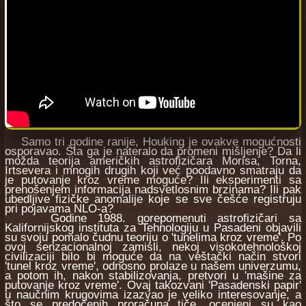
Samo tri godine ranije, Houking je ovakve mogućnosti
osporavao. Šta ga je nateralo da promeni mišljenje? Da li
možda teorija američkih astrofizičara Morisa, Torna,
Irtsevera i mnogih drugih koji već poodavno smatraju da
je putovanje kroz vreme moguće? Ili eksperimenti sa
prenošenjem informacija nadsvetlosnim brzinama? Ili pak
ubedljive fizičke anomalije koje se sve češće registruju
pri pojavama NLO-a?
Godine 1988. gorepomenuti astrofizičari sa
Kalifornijskog instituta za Tehnologiju u Pasadeni objavili
su svoju pomalo čudnu teoriju o 'tunelima kroz vreme'. Po
ovoj senzacionalnoj zamisli, nekoj visokotehnološkoj
civilizaciji bilo bi moguće da na veštački način stvori
'tunel kroz vreme', odnosno prolaze u našem univerzumu,
a potom ih, nakon stabilizovanja, pretvori u 'mašine za
putovanje kroz vreme'. Ovaj takozvani 'Pasadenski papir'
u naučnim krugovima izazvao je veliko interesovanje, a
što se predočenih proračuna tiče, ocenjeni su kao