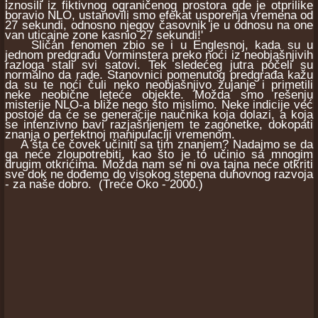
iznosili iz fiktivnog ograničenog prostora gde je otprilike
boravio NLO, ustanovili smo efekat usporenja vremena od
27 sekundi, odnosno njegov časovnik je u odnosu na one
van uticajne zone kasnio 27 sekundi!'
Sličan fenomen zbio se i u Englesnoj, kada su u
jednom predgrađu Vorminstera preko noći iz neobjašnjivih
razloga stali svi satovi. Tek sledećeg jutra počeli su
normalno da rade. Stanovnici pomenutog predgrađa kažu
da su te noći čuli neko neobjašnjivo zujanje i primetili
neke neobične leteće objekte. Možda smo rešenju
misterije NLO-a bliže nego što mislimo. Neke indicije već
postoje da će se generacije naučnika koja dolazi, a koja
se intenzivno bavi razjašnjenjem te zagonetke, dokopati
znanja o perfektnoj manipulaciji vremenom.
A šta će čovek učiniti sa tim znanjem? Nadajmo se da
ga neće zloupotrebiti, kao što je to učinio sa mnogim
drugim otkrićima. Možda nam se ni ova tajna neće otkriti
sve dok ne dođemo do visokog stepena duhovnog razvoja
- za naše dobro. (Treće Oko - 2000.)