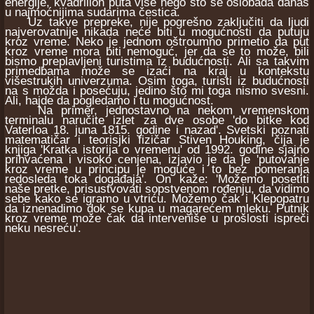
energije, kvadrilion puta više nego što se oslobađa danas
u najmoćnijima sudarima čestica.
Uz takve prepreke, nije pogrešno zaključiti da ljudi
najverovatnije nikada neće biti u mogućnosti da putuju
kroz vreme. Neko je jednom oštroumno primetio da put
kroz vreme mora biti nemoguć, jer da se to može, bili
bismo preplavljeni turistima iz budućnosti. Ali sa takvim
primedbama može se izaći na kraj u kontekstu
višestrukih univerzuma. Osim toga, turisti iz budućnosti
na s možda i posećuju, jedino što mi toga nismo svesni.
Ali, hajde da pogledamo i tu mogućnost.
Na primer, jednostavno na nekom vremenskom
terminalu naručite izlet za dve osobe 'do bitke kod
Vaterloa 18. juna 1815. godine i nazad'. Svetski poznati
matematičar i teorisjki fizičar Stiven Houking, čija je
knjiga 'Kratka istorija o vremenu' od 1992. godine sjajno
prihvaćena i visoko cenjena, izjavio je da je 'putovanje
kroz vreme u principu je moguće i to bez pomeranja
redosleda toka događaja'. On kaže: 'Možemo posetiti
naše pretke, prisustvovati sopstvenom rođenju, da vidimo
sebe kako se igramo u vtriću. Možemo čak i Klepopatru
da iznenadimo dok se kupa u magarećem mleku. Putnik
kroz vreme može čak da interveniše u prošlosti ispreči
neku nesreću'.