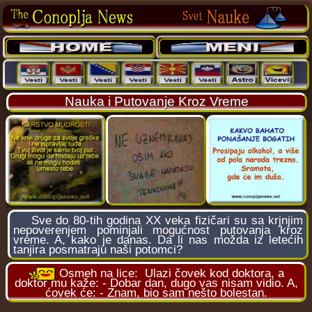
Nauka i Putovanje Kroz Vreme
Sve do 80-tih godina XX veka fizičari su sa krjnjim
nepoverenjem pominjali mogućnost putovanja kroz
vreme. A, kako je danas. Da li nas možda iz letećih
tanjira posmatraju naši potomci?
Osmeh na lice:
Ulazi čovek kod doktora, a
doktor mu kaže: - Dobar dan, dugo vas nisam vidio. A,
ćovek će: - Znam, bio sam nešto bolestan.