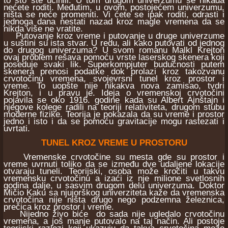
to što ste učinili. U tom drugom univerzumu se nikada
nećete roditi. Međutim, u ovom, postojećem univerzumu,
ništa se neće promeniti. Vi ćete se ipak roditi, odrasti i
jednoga dana nestati nazad kroz magle vremena da se
nikda više ne vratite.
Putovanje kroz vreme i putovanje u druge univerzume
u suštini su ista stvar. U redu, ali kako putovati od jednog
do drugog univerzuma? U svom romanu Malkl Krejton
ovaj problem rešava pomoću vrste laserskog skenera koji
poseduje svaki lik. Superkompjuter budućnosti putem
skenera prenosi podatke dok prolazi kroz takozvanu
crvotočinu vremena, svojevrsni tunel kroz prostor i
vreme. To uopšte nije nikakva nova zamisao, tvdri
Krejton, i u pravu je. Ideja o vremenskoj crvotočini
pojavila se oko 1916. godine kada su Albert Ajnštajn i
njegove kolege radili na teoriji relativiteta, drugom stubu
moderne fizike. Teorija je pokazala da su vreme i prostor
jedno i isto i da se pomoću gravitacije mogu rastezati i
uvrtati.
TUNEL KROZ VREME U PROSTORU
Vremenske crvotočine su mesta gde su prostor i
vreme uvrnuti toliko da se između dve udaljene lokacije
otvaraju tuneli. Teorijski, osoba može kročiti u takvu
vremensku crvotočinu a izaći iz nje milione svetlosnih
godina dalje, u sasvim drugom delu univerzuma. Doktor
Mičio Kaku sa njujorškog univerziteta kaže da vremenska
crvotočina nije ništa drugo nego podzemna železnica,
prečica kroz prostor i vreme.
Nijedno živo biće do sada nije ugledalo crvotočinu
vremena, a još manje putovalo na taj način. Ali postoje