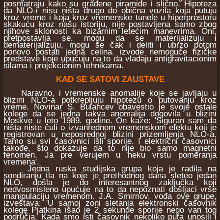
posmatraju kako su građene piramide i slično. Hipoteza
da NLO-i nisu ništa drugo do obična vozila koja putuju
kroz vreme i koja kroz vremenske tunele u hiperprostoru
skakuću kroz našu istoriju, nije postavljena samo zbog
njihove sklonosti ka bizarnim letećim manevrima. Oni,
pretpostavlja se, mogu da se materijalizuju i
dematerijalizuju, mogu se čak i deliti i ubrzo potom
ponovo postati jedna celina. izvode nemoguće fizičke
predstave koje upućuju na to da vladaju antigravitacionim
silama i projekcionim tehnikama.
KAD SE SATOVI ZAUSTAVE
Naravno, i vremenske anomalije koje se javljaju u
blizini NLO-a potkrepljuju hipotezu o putovanju kroz
vreme. Novinar S. Bulancev obavestio je svoje ostale
kolege da se jedna takva anomalija dogovila u blizini
Moskve u leto 1989. godine. On kaže: 'Siguran sam da
ništa niste čuli o izvanrednom vremenskom efektu koji je
registrovan u neposrednoj blizini prizemljenja NLO-a.
Tamo su svi časovnici išli sporije. I električni časovnici
takođe, što dokazuje da to nije bio samo magnetni
fenomen. Ja pre verujem u neku vrstu pomeranja
vremena'.
Jedna ruska studijska grupa koja je radila na
sondiranju tla na koje je prethodnog dana sleteo jedan
NLO, došla je do interesantnog zaključka koji
nedvosmisleno upućuje na to da nepoznati došljaci vrše
manipulaciju vremenom. J.A. Smirnov, vođa ove grupe,
izveštava: 'U samoj zoni sletanja elektronski časovnik
kolege Pjatkina išao je 2 sekunde sporije nego van tog
područja. Kada smo isti časovnik nekoliko puta unosili i