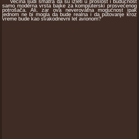
Većina ljudi smatra da su izleti u prošlost i budućnost
samo moderna vrsta bajke za kompjuterski prosvećenog
potrošača. Ali, zar ova neverovatna mogućnost ipak
jednom ne bi mogla da bude realna i da putovanje kroz
vreme bude kao svakodnevni let avionom?