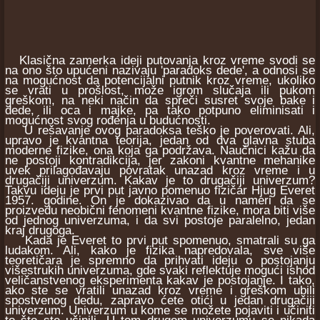
Klasična zamerka ideji putovanja kroz vreme svodi se
na ono što upućeni nazivaju 'paradoks dede', a odnosi se
na mogućnost da potencijalni putnik kroz vreme, ukoliko
se vrati u prošlost, može igrom slučaja ili pukom
greškom, na neki način da spreči susret svoje bake i
dede, ili oca i majke, pa tako potpuno eliminisati i
mogućnost svog rođenja u budućnosti.
U rešavanje ovog paradoksa teško je poverovati. Ali,
upravo je kvantna teorija, jedan od dva glavna stuba
moderne fizike, ona koja ga podržava. Naučnici kažu da
ne postoji kontradikcija, jer zakoni kvantne mehanike
uvek prilagođavaju povratak unazad kroz vreme i u
drugačiji univerzum. Kakav je to drugačiji univerzum?
Takvu ideju je prvi put javno pomenuo fizičar Hjug Everet
1957. godine. On je dokazivao da u nameri da se
proizvedu neobični fenomeni kvantne fizike, mora biti više
od jednog univerzuma, i da svi postoje paralelno, jedan
kraj drugoga.
Kada je Everet to prvi put spomenuo, smatrali su ga
ludakom. Ali, kako je fizika napredovala, sve više
teoretičara je spremno da prihvati ideju o postojanju
višestrukih univerzuma, gde svaki reflektuje mogući ishod
veličanstvenog eksperimenta kakav je postojanje. I tako,
ako ste se vratili unazad kroz vreme i greškom ubili
spostvenog dedu, zapravo ćete otići u jedan drugačiji
univerzum. Univerzum u kome se možete pojaviti i učiniti