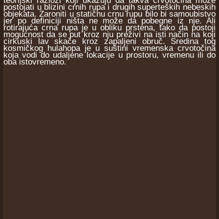
teorijski razlozi koji ukazuju da takva crvotočina može
postojati u blizini crnih rupa i drugih superteških nebeskih
objekata. Zaroniti u statičnu crnu rupu bilo bi samoubistvo
jer po definiciji ništa ne može da pobegne iz nje. Ali
rotirajuća crna rupa je u obliku prstena, tako da postoji
mogućnost da se put kroz nju preživi na isti način na koji
cirkuski lav skače kroz zapaljeni obruč. Sredina tog
kosmičkog hulahopa je u suštini vremenska crvotočina
koja vodi do udaljene lokacije u prostoru, vremenu ili do
oba istovremeno.