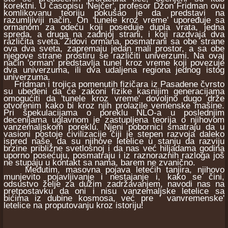
korektni. U časopisu 'Nejčer', profesor Džon Fridman ovu
komlikovanu teoriju pokušao je da predstavi na
razumljiviji način. On 'tunele kroz vreme' upoređuje sa
ormanom za odeću koji poseduje dupla vrata, jedna
spreda, a druga na zadnjoj strani, i koji razdvaja dva
različita sveta. Zidovi ormana, posmatrani sa obe strane
ova dva sveta, zapremaju jedan mali prostor, a sa obe
njegove strane prostiru se različiti univerzumi. Na ovaj
način 'orman' predstavlja tunel kroz vreme koji povezuje
dva univerzuma, ili dva udaljena regiona jednog istog
univerzuma.
Fridman i trojica pomenutih fizičara iz Pasadene čvrsto
su ubeđeni da će zakoni fizike kasnijim generacijama
omogućiti da 'tunele kroz vreme' dovoljno dugo drže
otvorenim kako bi kroz njih prolazile vemenske mašine.
Pri špekulacijama o poreklu NLO-a u poslednjim
decenijama uglavnom je zastupljena teorija o njihovom
vanzemaljskom poreklu. Njeni pobornici smatraju da u
vasioni postoje civilizacije čiji je stepen razvoja daleko
ispred naše, da su njihove letelice u stanju da razviju
brzine približne svetlosnoj i da nas već hiljadama godina
uporno posećuju, posmatraju i iz raznoraznih razloga još
ne stupaju u kontakt sa nama, barem ne zvanično.
Međutim, masovna pojava letećih tanjira, njihovo
munjevito pojavljivanje i nestajanje i, kako se čini,
odsustvo želje za dužim zadržavanjem, navodi nas na
pretpostavku da oni i nisu vanzemaljske letelice sa
bićima iz dubine kosmosa, već pre ' vanvremenske'
letelice na proputovanju kroz istoriju!