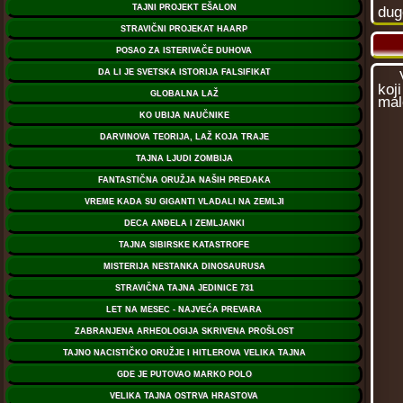
dug
Vis
koj
mal