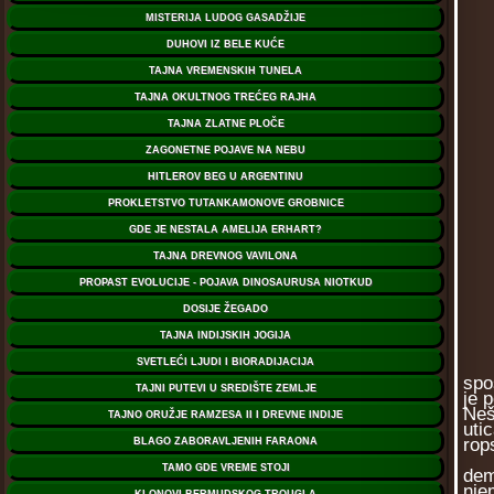
No,
spo
je 
Neš
uti
rops
Tak
dem
nje