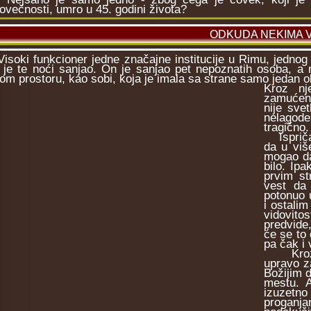
ovečnosti, umro u 45. godini života?
ODKUDA NEKIMA 
oki funkcioner jedne značajne institucije u Rimu, jednog 
i je te noći sanjao. On je sanjao pet nepoznatih osoba, a 
om prostoru, kao sobi, koja je imala sa strane samo jedan ok
Kroz nj
zamućeno
nije sve
nelagode
tragično.
Ispričao
da u viš
mogao da 
bilo. Ip
prvim st
vest da 
potonuo 
i ostalim
vidovito
predvide,
će se to 
pa čak i
Kroz mil
upravo za
Božijim 
mestu. A
izuzetn
proganja