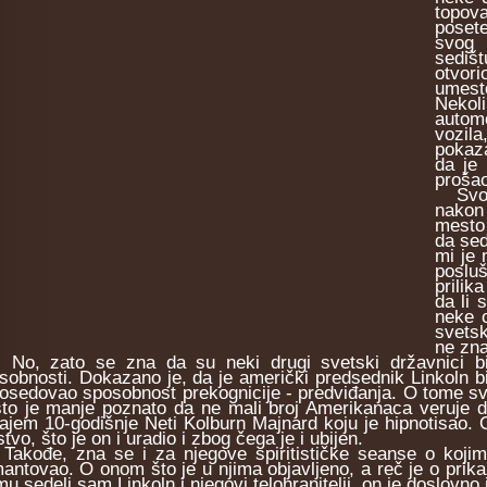
topov
poset
svog 
sediš
otvori
umest
Nekoli
autom
vozila
pokaza
da je
prošao
Svojoj
nakon
mesto 
da sed
mi je 
posluš
prilik
da li 
neke 
svetsk
ne z
 zato se zna da su neki drugi svetski državnici bili 
sobnosti. Dokazano je, da je američki predsednik Linkoln bi
posedovao sposobnost prekognicije - predviđanja. O tome sved
to je manje poznato da ne mali broj Amerikanaca veruje d
cajem 10-godišnje Neti Kolburn Majnard koju je hipnotisao. O
tvo, što je on i uradio i zbog čega je i ubijen.
ođe, zna se i za njegove spiritističke seanse o kojima su
antovao. O onom što je u njima objavljeno, a reč je o prikaz
mu sedeli sam Linkoln i njegovi telohranitelji, on je doslovno