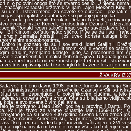
ori ni o polovini onoga što se stvarno desilo. U njemu nema 
značajni kanadski državnik Vilijam Lajon Mekenzi King, tvr
i su umrli. Istovremeno, za savete se obraćao i poznatim m
ingas, specijalisti za automastsko pisanje pokojnika.
merički predsednik Frenklin Delano Ruzvelt, redovno je 
stvo dvojice braće Kenedi, predsednika Džona Ficdžeralda
dsednik Ronald regan takođe imao svoje savetodavce koji s
je i Bil Klintom koristio nešto slično. Piše se da i su i franc
a drugih zemalja koristili i još uvek koriste usluge bi
anormalnim sposobnostima.
ro je poznato da su i sovjetski lideri Staljin i Brežnj
erenje, a slično je bilo i sa Hitlerom koji je veoma se oslanja
gim drugim zemljama koriste ljude sa paranormalnim sp
avanje zamršenih kriminalističkih slučajeva. U kanadi je ne
pama arheologa da odrede mesta gde treba vršiti istraživanj
ba vršiti iskopavanja da bi se stiglo do tražene lokacije i pre
ŽIVA KRV IZ 
a već prilično davne 1998. godine, kineska agencija Sinhu
i je administrativni centar provincije Czansu vršili su ist
ultati su bili zapanjujući. U pokojnikovim plućima, a telo 
nađena su crvena krvna zrnca. Ona su bila jasno vidljiva p
u, koja je svojstvena živim ćelijama.
o je otkriveno u leto 1997. godine u provinciji Dantu. Po 
ga, koji je živeo za vreme dinastije Min (1369-1644). 
erovatno je da su posle 400 godina crvena krvna zrnca još 
različite načine. Arheolozi su, na primer, skloni verziji 
raživačkog centra, tvrde da je činovnik, sahranjen u XVI ve
njima, nije napustila mrtvo telo, usporivši tako truljenje i sa
sano je samo jedno - zbog čega je čovek, koji je pr