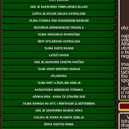
obz
Zad
naj
vid
Alf
utv
u b
neg
Ost
ima
omo
tač
što
spo
U s
nji
u r
na 
Vek
ist
dru