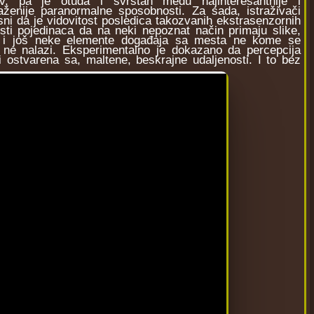
iv, pa je otuda i svrstan među najinteresantnije i
raženije paranormalne sposobnosti. Za sada, istraživači
sni da je vidovitost posledica takozvanih ekstrasenzornih
ti pojedinaca da na neki nepoznat način primaju slike,
 i još neke elemente događaja sa mesta ne kome se
 ne nalazi. Eksperimentalno je dokazano da percepcija
i ostvarena sa, maltene, beskrajne udaljenosti. I to bez