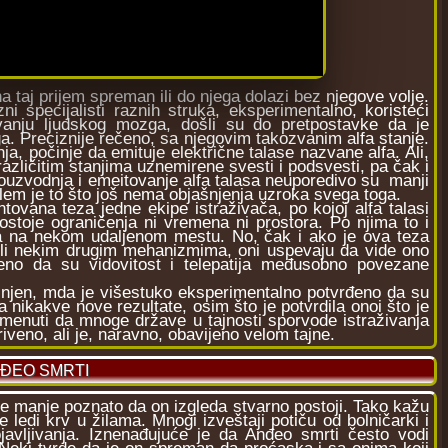
na taj prijem spreman ili do njega dolazi bez njegove volje.
i specijalisti raznih struka, eksperimentalno, koristeći
ivanju ljudskog mozga, došli su do pretpostavke da je
a. Preciznije rečeno, sa njegovim takozvanim alfa stanje.
, počinje da emituje električne talase nazvane alfa. Ali,
 različitim stanjima uznemirene svesti i podsvesti, pa čak i
ouzvodnja i emeitovanje alfa talasa neuporedivo su manji
m je to što još nema objašnjenja uzroka svega toga.
ana teza jedne ekipe istraživača, po kojoj alfa talasi
ostoje ograničenja ni vremena ni prostora. Po njima to i
a na nekom udaljenom mestu. No, čak i ako je ova teza
 ili nekim drugim mehanizmima, oni uspevaju da vide ono
eno da su vidovitost i telepatija međusobno povezane
jen, mda je višestuko eksperimentalno potvrđeno da su
ikakve nove rezultate, osim što je potvrdila onoi što je
menuti da mnoge države u tajnosti sporvode istraživanja
veno, ali je, naravno, obavijeno velom tajne.
NĐEO SMRTI
je manje poznato da on izgleda stvarno postoji. Tako kažu
e ledi krv u žilama. Mnogi izveštaji potiču od bolničarki i
javljivanja. Iznenađujuće je da Anđeo smrti često vodi