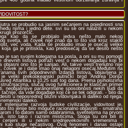
VIDOVITOST?
jutra se probudio sa jasnim sećanjem na pojedinosti sna
među njima i jedno dete. svi su se oni nalazili u nekom
rugli prozorčić.
ega kao da se probijalo jedva nešto malo nekog
g svetla, ali čovek nije znao da to što vidi kroz staklo
tlost, već voda. Kada se probudio imao je osećaj velike
 koja ga je pritiskla, kao predosećaj da se desilo nešto
 je san svojim kolegama sa posla, a oni su mu pomogli
e dnevnih listova potraži vest o nekom događaju koji bi
objasni ono što je sanjao. Ali, takve vesti trenutno nije
ak, čovek je i dalje imao onaj nelagoni osećaj.Međutim na
ranama svih popodnevnih izdanja listova, objavljena je
je veliki prekookeanski putnički brod 'Andrea Dorija'
usred Atlantika u 10.25 sati tog dana. Prema psiholozima
 stručnjacima, slučaj ovog funkcionera je klasičan primer
sti, neobjašnjive paranormalne sposobnosti nekih ljudi da
 tačnije, da vide događaje koji će se tek odigrati. - bilo da
desiti u neposrednoj blizini vidovnjaka ili daleko od njega,
 vremenski daleko.
enijume razvoja ljudske civilizacije, vidovitost je,
to što jenije bilo moguće racionalno objasniti - smatrana
darom i to datom samo odabranima, svetiteljima na prvom
li, isto tako i raznim misticima. Stoga su oni bili ili
o cenjeni ili u nekim srednjevekovnim vremenima -
ni kao sluge nečastivog. Ovaj fenomen i danas ostaje