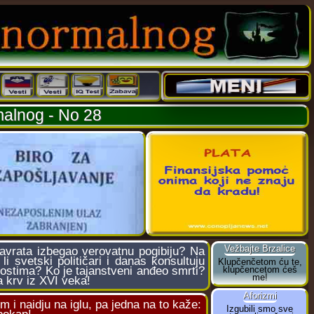
alnog - No 28
navrata izbegao verovatnu pogibiju? Na
i svetski političari i danas konsultuju
ostima? Ko je tajanstveni anđeo smrti?
 krv iz XVI veka!
m i naidju na iglu, pa jedna na to kaže: