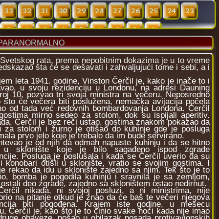
I PARANORMALNO
I Svetskog rata, prema nepobitnim dokazima je u to vreme
dskazao šta će se dešavati i zahvaljujući tome i sebi, a i
 leta 1941. godine, Vinston Čerčil je, kako je inače to i
avao, u svoju rezidenciju u Londonu, na adresi Dauning
broj 10, pozvao tri svoja ministra na večeru. Neposredno
 što će večera biti poslužena, nemačka avijacija počela
dno od tada već redovnih bombardovanja Londona. Čerčil
gostima mirno sedeo za stolom, dok su ispijali aperitiv.
da, Čerčil je bez reči ustao, gostima znakom pokazao da
 za stolom i žurno je otišao do kuhinje gde je posluga
mala prvo jelo koje je trebalo da im bude servirano.
vao je od njih da odmah napuste kuhinju i da se hitno
 u sklonište koje je bilo sagađeno ispod zgrade
ncije. Posluga je poslušala i kada se Čerčil uverio da su
i konobari otišli u sklonište, vratio se svojim gostima. I
je rekao da idu u sklonište zajedno sa njim. Tek što je to
o, bomba je pogodila kuhinju i sravnila je sa zemljom,
 ostali deo zgrade, zajedno sa skloništem ostao nedirnut.
l nikada, ni svojoj posluzi, a ni ministrima, nije
rio na pitanje otkud je znao da će baš te večeri njegova
encija biti pogođena. Krajem iste godine, u mesecu
u, Čerčil je, kao što je to činio svake noći kada nije imao
druge obaveze, pošao u obilazak posada protivavionskih