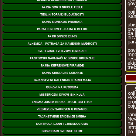
gov
A, 
koj
Kam
I a
ubi
pre
da 
niz
par
Dob
pov
mno
reš
eki
tre
Sad
koj
Rez
pro
boj
Tel
ran
Nev
na 
ist
po 
Nej