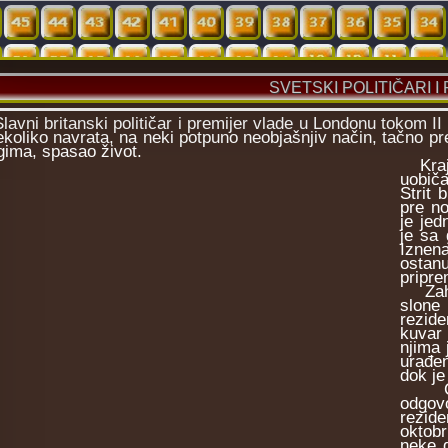
SVETSKI POLITIČARI 
vni britanski političar i premijer vlade u Londonu tokom I
ekoliko navrata, na neki potpuno neobjašnjiv način, tačno pre
gima, spasao život.
Krajem
uobič
Strit 
pre no
je je
je sa 
Iznena
ostanu
pripre
Zahte
slone
rezide
kuvar 
njima 
urađen
dok je
Čerči
odgovo
rezid
oktobr
neke 