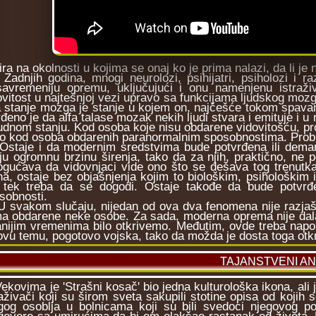
ira na okolnosti u kojima se onaj ko je prima nalazi, da li je 
njih godina, mnogi neurolozi, psihijatri, psiholozi i razn
savremeniju opremu, uključujući i onu namenjenu istraž
ovitost u najtešnjoj vezi upravo sa funkcijama ljudskog mozg
a stanje mozga je stanje u kojem on, najčešće tokom spavanja
rđeno je da alfa talase mozak nekih ljudi stvara i emituje i u
udnom stanju. Kod osoba koje nisu obdarene vidovitošću, pr
o kod osoba obdarenih paranormalnim sposobnostima. Proble
aje i da modernim sredstvima bude potvrđena ili demantov
ju ogromnu brzinu širenja, tako da za njih, praktično, ne p
gućava da vidovnjaci vide ono što se dešava tog trenutk
na, ostaje bez objašnjenja kojim to biološkim, psihološkim
 tek treba da se dogodi. Ostaje takođe da bude potvrđ
sobnosti.
vakom slučaju, nijedan od ova dva fenomena nije razjašn
ma obdarene neke osobe. Za sada, moderna oprema nije dala n
anijim vremenima bilo otkrivemo. Međutim, ovde treba napo
ovu temu, pogotovo vojska, tako da možda je dosta toga otkri
TAJANSTVENI A
ovima je 'Strašni kosač' bio jedna kulturološka ikona, ali 
raživači koji su širom sveta sakupili stotine opisa od kojih s
gog osoblja u bolnicama koji su bili svedoci njegovog po