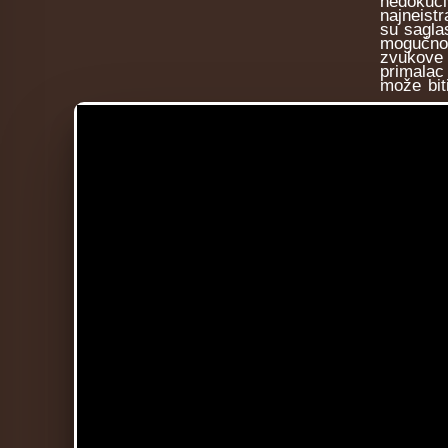
nedokuč
najneist
su sagla
mogućnos
zvukove
primalac
može bit