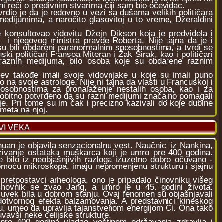
ni reči o predivnim stvarima čiji sam bio očevidac.
dio je da je redovno u vezi sa dušama velikih političara
edijumima, a naročito glasovitoj u to vreme, Džeraldini
konsultovao vidovitu Džejn Dikson koja je predvidela i
 i njegovog ministra pravde Roberta. Nije tajna da je i
u bili obdareni paranormalnim sposobnostima, a tvrdi se
uski političari Fransoa Miteran i Žak Širak, kao i političari
lo raznih medijuma, bilo osoba koje su obdarene raznim
ev takođe imali svoje vidovnjake u koje su imali puno
o na svoje astrologe. Nije ni tajna da vlasti u Francuskoj i
osobnostima za pronalaženje nestalih osoba, kao i za
pobitno potvrđeno da su razni medijumi značajno pomagali
e. Pri tome su im čak i precizno kazivali do koje dubine
dmeta na njoj.
XVI VEKA
an je objavila senzacionalnu vest. Naučnici iz Nankina,
raživanje ostataka muškarca koji je umro pre 400 godina.
je bilo iz neobjašnjivih razloga izuzetno dobro očuvano -
omoću mikroskopa, imaju nepromenjenu strukturu i sjajnu
pretpostavci arheologa, ono je pripadalo činovniku višeg
Činovnik se zvao Jang, a umro je u 45. godini života.
uvek bila u dobrom stanju. Ovaj fenomen su objašnjavali
čudotvornog efekta balzamovanja. A predstavnici kineskog
ku, umeo da upravlja tajanstvenom energijom Ći. Ona tako
čuvavši neke ćelijske strukture.
e 400 godina vladao veštinom održavanja zdravlja i