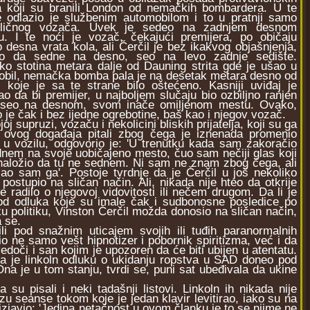
a koji su branili London od nemačkih bombardera. U te
e odlazio je službenim automobilom i to u pratnji samo
ličnog vozača. Uvek je sedeo na zadnjem desnom
tu. I te noći je vozač, čekajući premijera, po običaju
o desna vrata kola, ali Čerčil je bez ikakvog objašnjenja,
o da sedne na desno, seo na levo zadnje sedište.
ko stotina metara dalje od Dauning strita gde je ušao u
obil, nemačka bomba pala je na desetak metara desno od
, koje je sa te strane bilo oštećeno. Kasniji uviđaj je
o da bi premijer, u najboljem slučaju bio ozbiljno ranjen
 seo na desnom, svom inače omiljenom mestu. Ovako,
 je čak i bez ijedne ogrebotine, baš kao i njegov vozač.
 supruzi, vozaču i nekolicini bliskih prijatelja, koji su ga
 ovog događaja pitali zbog čega je iznenada promenio
u vozilu, odgovorio je: 'U trenutku kada sam zakoračio
nem na svoje uobičajeno mesto, čuo sam nečiji glas koji
naložio da tu ne sednem. Ni sam ne znam zbog čega, ali
ao sam ga'. Postoje tvrdnje da je Čerčil u još nekoliko
a postupio na sličan način. Ali, nikada nije hteo da otkrije
se radilo o njegovoj vidovitosti ili nečem drugom. Da li je
od odluka koje su imale čak i sudbonosne posledice po
u politiku, Vinston Čerčil možda donosio na sličan način,
na se.
pod snažnim uticajem svojih ili tuđih paranormalnih
o ne samo vešt hipnotizer i pobornik spiritizma, već i da
oči i san kojim je upozoren da će biti ubijen u atentatu.
a je linkoln odluku o ukidanju ropstva u SAD doneo pod
na je u tom stanju, tvrdi se, puni sat ubeđivala da ukine
 pisali i neki tadašnji listovi. Linkoln ih nikada nije
u seanse tokom koje je jedan klavir levitirao, iako su na
 izjavio: 'Jedina netačnost u ovom članku je to se njime ne