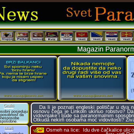
Magazin Paranorm
Da li je poznati engleski političar u dva 
osnovu čega je Linkoln ukinuo robstvo? Da l
vidovnjake i ljude sa paranormalnim sposobn
Otkuda nekim osobama moć vidovitosti? Živa
Osmeh na lice:
Idu dve čačkalice ulico