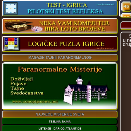
Sla
u n
dru