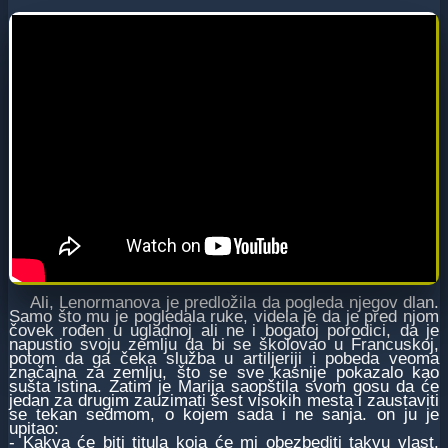
Ali, Lenormanova je predložila da pogleda njegov dlan.
Samo što mu je pogledala ruke, videla je da je pred njom
čovek rođen u ugladnoj ali ne i bogatoj porodici, da je
napustio svoju zemlju da bi se školovao u Francuskoj,
potom da ga čeka služba u artiljeriji i pobeda veoma
značajna za zemlju, što se sve kasnije pokazalo kao
sušta istina. Zatim je Marija saopštila svom gosu da će
jedan za drugim zauzimati šest visokih mesta i zaustaviti
se tekan sedmom, o kojem sada i ne sanja. on ju je
upitao:
- Kakva će biti titula koja će mi obezbediti takvu vlast,