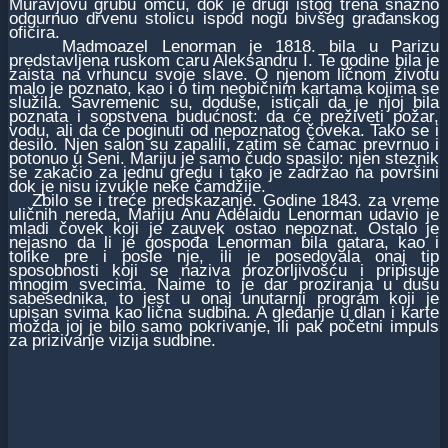
Muravjovu grubu omču, dok je drugi istog trena snažno
odgurnuo drvenu stolicu ispod nogu bivšeg građanskog
oficira.
Madmoazel Lenorman je 1818. bila u Parizu
predstavljena ruskom caru Aleksandru I. Te godine bila je
zaista na vrhuncu svoje slave. O njenom ličnom životu
malo je poznato, kao i o tim neobičnim kartama kojima se
služila. Savremenic su, doduše, isticali da je njoj bila
poznata i sopstvena budućnost: da će preživeti požar,
vodu, ali da će poginuti od nepoznatog čoveka. Tako se i
desilo. Njen salon su zapalili, zatim se čamac prevrnuo i
potonuo u Seni. Mariju je samo čudo spasilo: njen steznik
se zakačio za jednu gredu i tako je zadržao na površini
dok je nisu izvukle neke čamdžije.
Zbilo se i treće predskazanje. Godine 1843. za vreme
uličnih nereda, Mariju Anu Adelaidu Lenorman udavio je
mladi čovek koji je zauvek ostao nepoznat. Ostalo je
nejasno da li je gospođa Lenorman bila gatara, kao i
tolike pre i posle nje, ili je posedovala onaj tip
sposobnosti koji se naziva prozorljivošću i pripisuje
mnogim svecima. Naime to je dar proziranja u dušu
sabesednika, to jest u onaj unutarnji program koji je
upisan svima kao lična sudbina. A gledanje u dlan i karte
možda joj je bilo samo pokrivanje, ili pak početni impuls
za prizivanje vizija sudbine.