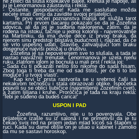
ne želeći da sluša kojekakve bajke, krenula je napolje, ali
ju je Lenormanova zaustavila i rekla:
- Ostanite, gospodarice! Kada me saslušate možda
nećete imati čemu da zavidite svojoj prijateljici.
Te prve večeri poznanstva marija se služila tarot
kartama. Pri prvom bacanju pokazalo se da je Žozefina
udovica, ali da joj je sudbina naklonjena, zatim, da je
rođena na istoku, tačnije u jednoj koloniji - najverovatnije
na Martiniku, da ima dvoje dece iz prvog braka, da
njenom sinu predstoji blistava budućnost i, najzad, da će
se vrlo uspešno udati. Štaviše, zahvaljujući tom braku
dosegnuće najviši položaj u društvu.
Žozefina je sa nepoverenjem sve to slušala, a tada je
nastao najvažniji trenutak. Lenormanova je uzela njenu
ruku, zlatnom iglom je bocnula u mali prst i rekla joj:
- Sada ću ti pokazati nešto što nikome do sada nisam.
Zbog toga ti treba da me od sad štitiš, jer će ti to biti
moguće i u tvojoj vlasti'.
Kap krvi iz prsta rastvorila se u srebrnoj čaši sa
nekakvom tečnošću i stala obrazovati oblike. Ispočetka
pojavili su se oblici ljubičice (najomiljeniji Žozefinin cvet),
a zatim ljiljana i krune. Proročica je tada na kraju rekla:
'Tebi je suđeno da budeš carica!'
USPON I PAD
Žozefina, razumljivo, nije u to poverovala. Obe
prijateljice izašle su iz salona i ne primetivši da je tu
čekao svoj red na prijem jedan mlad kicoš sa štapom u
ruci. Kada su dame otišle on je ušao u kabinet i zamolio
da mu se sastavi horoskop.