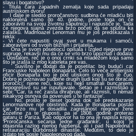
slavu i bogatstvo?
- Titula cara zapadnih zemalja koje sada pripadaju
austrijskom dvoru!
I dalje je sledilo proročanstvo: sudbina će mladiću biti
naklonjena samo do 40. godine, posle toga on će
zaboraviti na svoju životnu saputnicu i napustiće je. Tada
će njegova sjajna zvezda brzo početi da se spušta ka
zalasku. Madmoazel Lenorman mu je još predskazala i
rekla:
- Vi ćete napustiti ovaj svet u mukama i samoći,
zaboravljeni od svojih bližnjih i prijatelja.
Ona je svom posetiocu opisala i izgled njegove prve
supruge, rekavši mu da će se vrlo brzo upoznati i dodala:
- Uostalom, reč je o onoj crnki sa mladežom koja samo
što je izašla iz mog kabineta pre vas.
Suvišno je dodati da je posetilac bio budući car
Francuske Napoleon Bonaparta. Celo to veče artiljerijski
oficir Bonaparta bio je pod utiskom onog što je čuo.
Dobro je poznavao sudbine drugih ljudi koji su se obraćali
proročici: njene reči, koje su neki smatrali buncanjem,
nepogrešivo su se ispunjavale. Šetao je i razmišljao u
sebi: 'Car, ta reč zaista ohrabruje, ali razmisli, ti nemaš
nikakvog osnova da poveruješ u te fantazije'.
No, prošlo je deset godina dok se predskazanje
Lenormanove nije obistinilo. Kada je Bonaparta postao
car, brzo mu je dosadila zagrejanost njegove žene
Žozefine za te gluposti, pa je 1808. godine proterao
gataru iz Pariza. Kao odgovor na to ona je napisla knjigu
'Proročanska sećanja jedne građanke', u kojoj je
objasnila razlog njenog hapšenja, ali i pad Napoleona i
restauraciju Burbonske dinastije. Međutim, to delo je
izdato tek posle Napoleonovog pada.