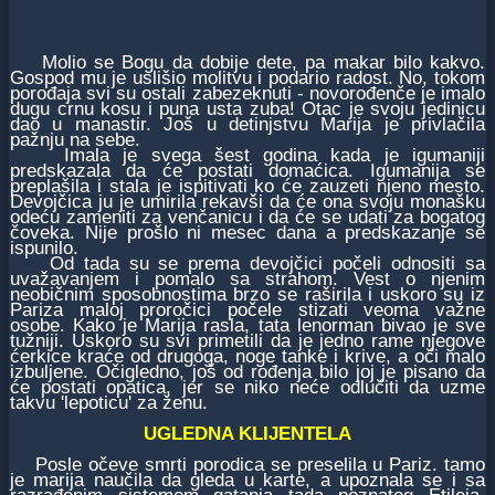
Molio se Bogu da dobije dete, pa makar bilo kakvo.
Gospod mu je uslišio molitvu i podario radost. No, tokom
porođaja svi su ostali zabezeknuti - novorođenče je imalo
dugu crnu kosu i puna usta zuba! Otac je svoju jedinicu
dao u manastir. Još u detinjstvu Marija je privlačila
pažnju na sebe.
Imala je svega šest godina kada je igumaniji
predskazala da će postati domaćica. Igumanija se
preplašila i stala je ispitivati ko će zauzeti njeno mesto.
Devojčica ju je umirila rekavši da će ona svoju monašku
odeću zameniti za venčanicu i da će se udati za bogatog
čoveka. Nije prošlo ni mesec dana a predskazanje se
ispunilo.
Od tada su se prema devojčici počeli odnositi sa
uvažavanjem i pomalo sa strahom. Vest o njenim
neobičnim sposobnostima brzo se raširila i uskoro su iz
Pariza maloj proročici počele stizati veoma važne
osobe. Kako je Marija rasla, tata lenorman bivao je sve
tužniji. Uskoro su svi primetili da je jedno rame njegove
ćerkice kraće od drugoga, noge tanke i krive, a oči malo
izbuljene. Očigledno, još od rođenja bilo joj je pisano da
će postati opatica, jer se niko neće odlučiti da uzme
takvu 'lepoticu' za ženu.
UGLEDNA KLIJENTELA
Posle očeve smrti porodica se preselila u Pariz. tamo
je marija naučila da gleda u karte, a upoznala se i sa