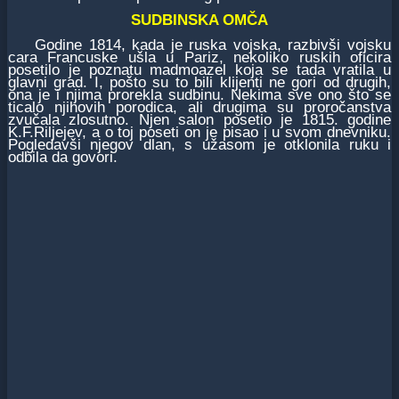
SUDBINSKA OMČA
Godine 1814, kada je ruska vojska, razbivši vojsku
cara Francuske ušla u Pariz, nekoliko ruskih oficira
posetilo je poznatu madmoazel koja se tada vratila u
glavni grad. I, pošto su to bili klijenti ne gori od drugih,
ona je i njima prorekla sudbinu. Nekima sve ono što se
ticalo njihovih porodica, ali drugima su proročanstva
zvučala zlosutno. Njen salon posetio je 1815. godine
K.F.Riljejev, a o toj poseti on je pisao i u svom dnevniku.
Pogledavši njegov dlan, s užasom je otklonila ruku i
odbila da govori.