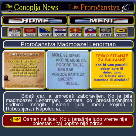
Proročanstva Madmoazel Lenorman
Bićeš car, a umrećeš zaboravljen. Ko je bila
madmoazel Lenorman, poznata po predskazanjima
sudbina mnogih čuvenih ljudi, među kojima i
Robespjera i Napoleona...!
Osmeh na lice:
Ko u tanašnje ludo vreme nije
bolestan - taj uopšte nije zdrav!