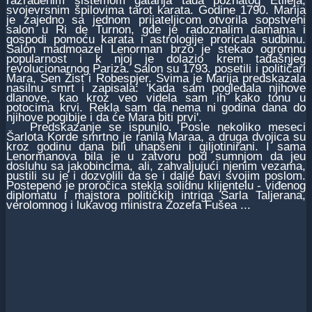
razrađenim sistemom gatanja tada poznatog Etileja,
svojevrsnim špilovima tarot karata. Godine 1790. Marija
je zajedno sa jednom prijateljicom otvorila sopstveni
salon u Ri de Turnon, gde je radoznalim damama i
gospodi pomoću karata i astrologije proricala sudbinu.
Salon madmoazel Lenorman brzo je stekao ogromnu
popularnost i k njoj je dolazio krem tadašnjeg
revolucionarnog Pariza. Salon su 1793. posetili i političari
Mara, Sen Žist i Robespjer. Svima je Marija predskazala
nasilnu smrt i zapisala: 'Kada sam pogledala njihove
dlanove, kao kroz veo videla sam ih kako tonu u
potocima krvi. Rekla sam da nema ni godina dana do
njihove pogibije i da će Mara biti prvi'.
Predskazanje se ispunilo. Posle nekoliko meseci
Šarlota Korde smrtno je ranila Maraa, a druga dvojica su
kroz godinu dana bili uhapšeni i giljotinirani. I sama
Lenormanova bila je u zatvoru pod sumnjom da jeu
dosluhu sa jakobincima, ali, zahvaljujući njenim vezama,
pustili su je i dozvolili da se i dalje bavi svojim poslom.
Postepeno je proročica stekla solidnu klijentelu - viđenog
diplomatu i majstora političkih intriga Šarla Taljerana,
verolomnog i lukavog ministra Žozefa Fušea ...