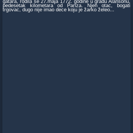
gatara, rodila se 27.maja 1772. godine u gradu Alansonu,
pedesetak kilometara od Pariza. Njen otac, bogati
trgovac, dugo nije imao dece koju je žarko želeo...