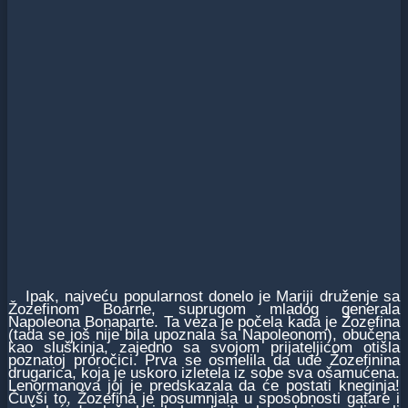
Ipak, najveću popularnost donelo je Mariji druženje sa
Žozefinom Boarne, suprugom mladog generala
Napoleona Bonaparte. Ta veza je počela kada je Žozefina
(tada se još nije bila upoznala sa Napoleonom), obučena
kao sluškinja, zajedno sa svojom prijateljicom otišla
poznatoj proročici. Prva se osmelila da uđe Žozefinina
drugarica, koja je uskoro izletela iz sobe sva ošamućena.
Lenormanova joj je predskazala da će postati kneginja!
Čuvši to, Žozefina je posumnjala u sposobnosti gatare i