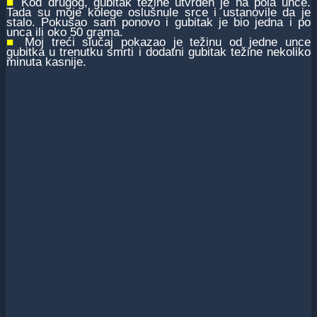
■
Kod drugog, gubitak težine utvrđen je na pola unce.
Tada su moje kolege oslušnule srce i ustanovile da je
stalo. Pokušao sam ponovo i gubitak je bio jedna i po
unca ili oko 50 grama.
■
Moj treći slučaj pokazao je težinu od jedne unce
gubitka u trenutku smrti i dodatni gubitak težine nekoliko
minuta kasnije.