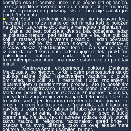
dostigao oko tri osmine unce i nije bogao biti objašnjen.
To se dogodilo istovremeno sa umiranjem, ali je čudno da
je došlo ponovo do podizanja skale i ona nije padala još
punih 15 minuta.
■
Moj šesti i poslednji slučaj nije bio ispravan test.
Pacijent je umro za manje od pet minuta kad je položen
na krevet i za vreme dok sam ja nameštao mehanizam.
Dakle, od šest pokušaja, dva su bila odbačena, jedan
je pokazao trenutni pad težine i ništa više, dva gubitak
koji je rastao kako je vreme prolazilo i jedan povratak
izgubljene težine što, tvrde skeptici, ne predstavlja
nikakav dokaz MekDugalove teorije. On sam je na to
izjavio da se 'težina duše odstranjuje iz tela praktično
polsednjim dahom, mada kod osoba sa
tromimtemperamentom, ona može ostati u telu i po čitav
minut'.
Kontroverzni eksperimenti doktora Dankana
MekDugala, po njegovoj tvrdnji, osim pretpostavke da do
gubitka težine dolazi izbacivanjem vazduha iz pluća
umirućeg, isključili su i nestanak fluida znojenjem i
isparavanjem u predsmrtnom procesu, što je posebnim
merenjima registrovano u tempu od jedne unce na sat.
Mada ovi pokušaji i danas izazivaju zbunjenost naučnika,
oni tvrde da zagovornici verovanja da telo postaje lakše u
trenutku smrti, jer duša ima određenu težinu, govore i o
drugim merenjima koja su to 'potvrdila', ali nikada ne
navode u kojim se to sablasnim laboratorijama dogodilo
ili koja je privatna kuća bila toliko specijalistički
opremljena. Ne daju čak ni adrese rođaka koji su stavili
takvu naučnu ili religioznu radoznalost ispred brige i
osećanja za svog bližnjeg, tako da ovaj eksperiment
doktora Dankana ostaje usamljeni primer.