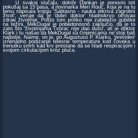
U svakoj slučaju, doktor Dankan je ponovio isti
pokušaj sa 15 pasa, a novinarka Meri Rouč, koja je na tu
temu napisala knjigu 'Sablasno - nauka otkriva zagrobni
život', veruje da je 'dobri doktor' hladnokrvo otrovao
zdrae životinje. Pošto tom priliko nije zabeležio gubitke
na težini, MekDugal je pobedonosno zaključio, da je to
zato što 'životinjama Tvorac nije dao dušu', ali je doktor
Klark i tu našao da MekDugal sa činjenicama ne stoji baš
najbolje. Naime, on je, po Augustusu P. Klarku, 'prevideo'
iznenadno podizanje telesne temperature kod čoveka u
trenutku smrti kad krv prestane da se hladi respiracijom i
svojom cirkulacijom kroz pluća.