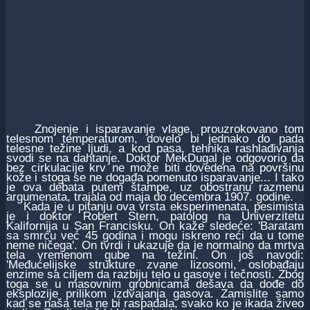
Znojenje i isparavanje vlage, prouzrokovano tom
telesnom temperaturom, dovelo bi jednako do pada
telesne težine ljudi, a kod pasa, tehnika rashlađivanja
svodi se na dahtanje. Doktor MekDugal je odgovorio da
bez cirkulacije krv ne može biti dovedena na površinu
kože i stoga se ne događa pomenuto isparavanje... I tako
je ova debata putem štampe, uz obostranu razmenu
argumenata, trajala od maja do decembra 1907. godine.
Kada je u pitanju ova vrsta eksperimenata, pesimista
je i doktor Robert Stern, patolog na Univerzitetu
Kalifornija u San Francisku. On kaže sledeće: 'Baratam
sa smrću već 45 godina i mogu iskreno reći da u tome
neme ničega'. On tvrdi i ukazuje da je normalno da mrtva
tela vremenom gube na težini. On još navodi:
'Međućelijske strukture zvane lizosomi, oslobađaju
enzime sa ciljem da razbiju telo u gasove i tečnosti. Zbog
toga se u masovnim grobnicama dešava da dođe do
eksplozije prilikom izdvajanja gasova. Zamislite samo
kad se naša tela ne bi raspadala, svako ko je ikada živeo