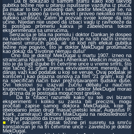
Da bi dokazao u samom startu kako kod takvog
gubitka težine nije u pitanju ispuštanje vazduha iz pluća,
pa makar to bio i polsednji dah, doktor MekDugal se, na
kraju, sam popeo na svoj krevet i proveo nekoliko minuta
duboko uzdišući. Zatim je pozvao svoje kolege da isto
učine. Nijedan nije uspeo da izbaci vagu iz ravnoteže da
bi postigao promenu kakva je zabeležena tokom
eksperimenata sa umirućima.
Senzacija je bila na pomolu i doktor Dankan je dospeo
na naslovne strane, pogotovo što je na isti način izmerio
petnaest umirućih pasa, ali se kod njih efekat gubitka
težine nije pojavio, što je doktor MekDugal protumačio
kao dokaz da 'životinje nemaju dušu!'
Ono što je doktor MekDugal u martu 1907. izneo na
stranicama Njujork Tajmsa i Amerikan Medicin magazina,
bilo je da ljudi izgube tri četvrtine unce u vreme smrti, što
nije tačno 21 gram prema ekvivalentnom merenju, ali i
danas važi kao podatak u koji se veruje. Ovaj podatak je
korišćen i kao polazna osnova za film '21 gram', koji se
na specifičan način bavi preživljavanjem ljudske duše.
Ovi tekstovi su izazvali žučnu debatu u naučnim
krugovima, pa je konačni i sam doktor MekDugal morao
da prizna da je postojala mogućnost greške.
Da bi čitaoci razumeli kako su teli ovi bizarni
eksperimenti i koliko su zaista bili precizni, mogu
pročitati zapise samog doktora MekDugala, koje je
obelodanio jedan drugi masačusetski lekar, Augustus P.
Klark, zamerajući doktoru MakDugalu na nedoslednost o
kojoj je propustio da izvesti javnost:
■
Prvi pacijent: gubitak težine pri susretu sa smrću
konstatovan je na tri četvrtine unce - zaveležio je doktor
MekDugal.