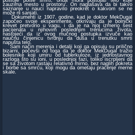
postoje polse smrti, onda mora postojati telo koje
zauzima mesto u prostoru'. On naglašava da bi takvo
saznanje u nauci napravilo preokret o kakvom se ne
može ni sanjati.
Dokumenti iz 1907. godine, kad je doktor MekDugal
započeo svoje eksperimente, otkrivaju da je bolnički
krevet pretvorio u vagu, i da je na njoj izmerio šest
pacijenata u njihovim poslednjim trenucima života,
nastojeći da iz ovog mučnog postupka izvuče kao
naučnu činjenicu tvrdnju da duša u trenutku smrti
napušta telo.
Sam način merenja i detalji koji ga opisuju su prilično
bizarni, počevši od toga da je doktor MekDugal tražio
bolesnike koji umiru od tuberkuloze, iz jednostavnog
razloga što su ioni, u poslednjoj fazi, toliko iscrpljeni da
se sa životom rastaju relativno mirno, bez naglih pokreta
i borbe sa smrću, koji mogu da ometaju praćenje merne
skale.