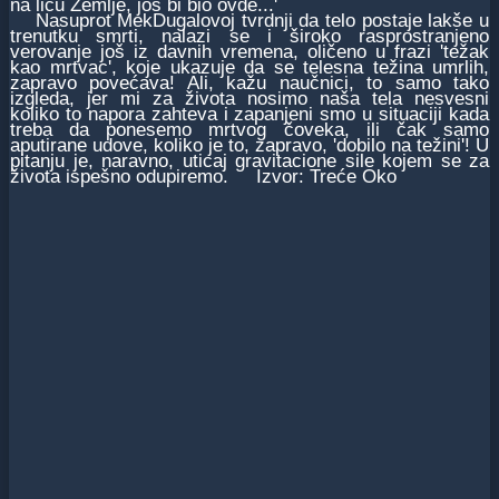
na licu Zemlje, još bi bio ovde...'
Nasuprot MekDugalovoj tvrdnji da telo postaje lakše u
trenutku smrti, nalazi se i široko rasprostranjeno
verovanje još iz davnih vremena, oličeno u frazi 'težak
kao mrtvac', koje ukazuje da se telesna težina umrlih,
zapravo povećava! Ali, kažu naučnici, to samo tako
izgleda, jer mi za života nosimo naša tela nesvesni
koliko to napora zahteva i zapanjeni smo u situaciji kada
treba da ponesemo mrtvog čoveka, ili čak samo
aputirane udove, koliko je to, zapravo, 'dobilo na težini'! U
pitanju je, naravno, uticaj gravitacione sile kojem se za
života ispešno odupiremo. Izvor: Treće Oko