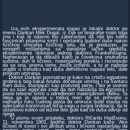
Iza ovih eksperimenata stajao je lokalni doktor po
imenu Dankan Mek Dugal, iz čije se biografije malo toga
zna i koji bi odavno bio zaboravljen da nije bio toliko
fasciniran pitanjima smrti i opstanka ljudske duše nakon
fizičkog umiranja fizičkog tela, da je preduzeo, po
mnogim mišljenjima sa današnje tačke gledišta,
eksperimente dostojne jednog doktora Frankenštajna.
Nameravao je da dokaže kako je čovekova unutrašnja
suština, duh ili ličnost, materijalnog porekla i rezonovao
da se ona, prema tome, može izmeriti, a to je najbolje
uraditi u trenutku kad duša definitivno naputa telo, dale
prilikom umiranja.
Doktor Dankan posmatrao je kako na crtežu egipatske
grobnice bog-šakal Anubis dočekuje umrlog i na kantaru
meri dušu, stavljajući kao protivteg perje, i bio je uveren
da su stari egipćani znali da duh nastavlja da egzistira i
posle telesne smrti u određenom materijalnom obliku. Ta
ideja ga je opsela u tolikoj meri da se prihvatio u
najmanju ruku čudnog posla da umiruće ljude stavlja na
specijalno konstruisan ležaj-vagu u svojoj ordinaciji, da bi
ustanovio koliko od težine telo gubi kad se duša odvoji od
njega.
U pismu svom prijatelju, doktoru Ričardu Hodžsonu,
11. novembra 1901. godine, doktor Dankan kaže: 'Ako
ličnost ili svest i svi atributi uma i ličnosti nastavljaju da