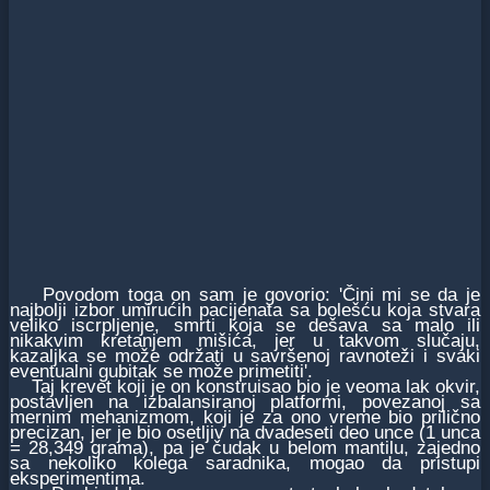
Povodom toga on sam je govorio: 'Čini mi se da je
najbolji izbor umirućih pacijenata sa bolešću koja stvara
veliko iscrpljenje, smrti koja se dešava sa malo ili
nikakvim kretanjem mišića, jer u takvom slučaju,
kazaljka se može održati u savršenoj ravnoteži i svaki
eventualni gubitak se može primetiti'.
Taj krevet koji je on konstruisao bio je veoma lak okvir,
postavljen na izbalansiranoj platformi, povezanoj sa
mernim mehanizmom, koji je za ono vreme bio prilično
precizan, jer je bio osetljiv na dvadeseti deo unce (1 unca
= 28,349 grama), pa je čudak u belom mantilu, zajedno
sa nekoliko kolega saradnika, mogao da pristupi
eksperimentima.