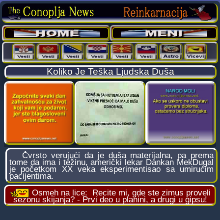
Koliko Je Teška Ljudska Duša
Čvrsto verujući da je duša materijalna, pa prema
tome da ima i težinu, američki lekar Dankan MekDugal
je početkom XX veka eksperimentisao sa umirućim
pacijentima.
Osmeh na lice:
Recite mi, gde ste zimus proveli
sezonu skijanja? - Prvi deo u planini, a drugi u gipsu!