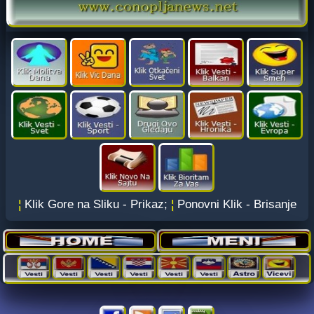
¦
Klik Gore na Sliku - Prikaz;
¦
Ponovni Klik - Brisanje