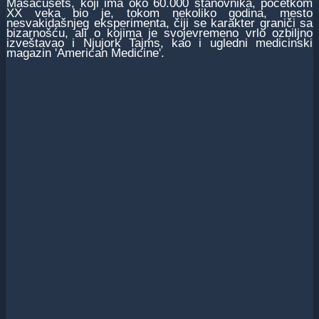
Masačusets, koji ima oko 60.000 stanovnika, početkom
XX veka bio je, tokom nekoliko godina, mesto
nesvakidašnjeg eksperimenta, čiji se karakter graniči sa
bizarnošću, ali o kojima je svojevremeno vrlo ozbiljno
izveštavao i Njujork Tajms, kao i ugledni medicinski
magazin 'American Medicine'.