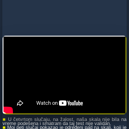
■
U četvrtom slučaju, na žalost, naša skala nije bila na
vreme podešena i smatram da taj test nije validan.
■
Moj peti slučaj pokazao je određeni pad na skali, koji je