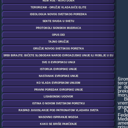
širo
tero
je d
prek
moru
Bild
vrem
grup
Pose
Fede
Među
amer
pris