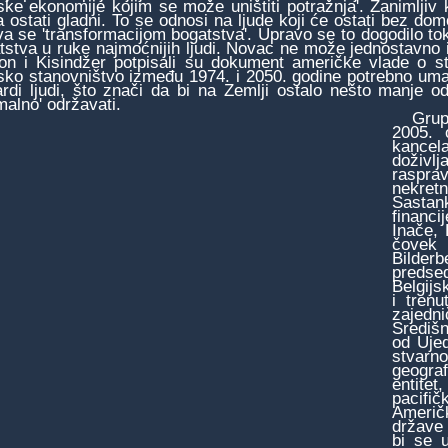
ske ekonomije kojim se može uništiti potražnja'. Zanimljiv 
a ostati gladni. To se odnosi na ljude koji će ostati bez domo
va se 'transformacijom bogatstva'. Upravo se to dogodilo tok
tstva u ruke najmoćnijih ljudi. Novac ne može jednostavno 
on i Kisindžer potpisali su dokument američke vlade o st
sko stanovništvo između 1974. i 2050. godine potrebno umanjit
jardi ljudi, što znači da bi na Zemlji ostalo nešto manje od
malno' održavati.
Grupa 
2005. 
kancel
doživl
raspra
nekret
Sastan
financi
Inače, 
čovek 
Bilder
predse
Belgijs
i tren
zajedn
Središn
od Ujed
stvarn
geograf
entitet
pacifič
Američ
države 
bi se 