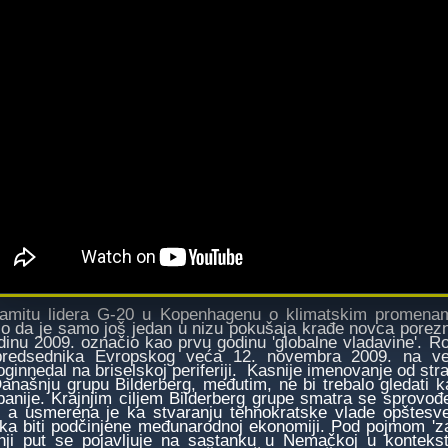
amitu lidera G-20 u Kopenhagenu o klimatskim promenama
ilo da je samo još jedan u nizu pokušaja krađe novca porezni
dinu 2009. označio kao prvu godinu 'globalne vladavine'. 
redsednika Evropskog veća 12. novembra 2009. na veče
oginnedal na briselskoj periferiji. Kasnije imenovanje od str
šnju grupu Bilderberg, međutim, ne bi trebalo gledati kao 
anije. Krajnjim ciljem Bilderberg grupe smatra se sprovođenj
a, a usmerena je ka stvaranju tehnokratske vlade opštesve
tika biti podčinjene međunarodnoj ekonomiji. Pod pojmom 'z
nji put se pojavljuje na sastanku u Nemačkoj u kontekst