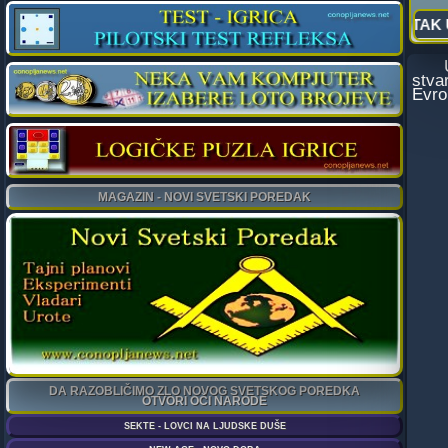
U za
stva
Evro