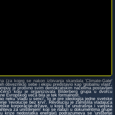
 (za kojeg se nakon izbivanja skandala 'Climate-Gate'
h obveznika) sebe i ekipu predstavio kao 'globalnu vlast',
Rompuy je protivno svim demokratskim načelima postavljen
rici koju je organizovala Bilderberg grupa u dvorcu
ane Evropskog veća bila je tek formalnost.
neku 'vladu u senci', to je pre ideologija jedne svetske
e 'revolucije bez krvi'. Revoluciju je zamislila vladajuća
tske korporacije-države, u kojoj će unutrašnja i vanjska
ahteva za uništenjem' koji se nalazi u dokumentima grupe
u krize nedostatka energije) podrazumeva se 'uništenje