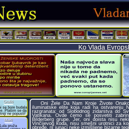
Ko Vlada Evrop
Oni Žele Da Nam Kroje Živote Onako K
iluminatske elite koja radi na ostvarenju
razgranata: od Slobodnog zidarstva do Sv
Vatikana. Ovde ćemo se posvetiti zabrin
Bilderberg grupe. Jer, oni doista nisu ne
Vinčijevog koda, nisu smešni urotnici za ko
obrede, ni junaci neke izmišljene bizarne teor