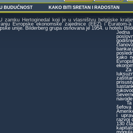
mku Hertoginedal koji je u vlasništvu belgijske kraljev
ranju Evropske ekonomske zajednice (EEZ) i Euratom-
pske unije. Bilderberg grupa osnovana je 1954. u hotelu Bil
Jedna 
poslov
godišn
članov
bankar
posledn
kako n
Evropsk
ekonom
Za vre
luksuzn
zaštit
prisus
sastank
rukovod
Severn
navode 
Ta 'kr
šefova
Amerike
i upra
razvoj 
130 čla
kapita
mogula