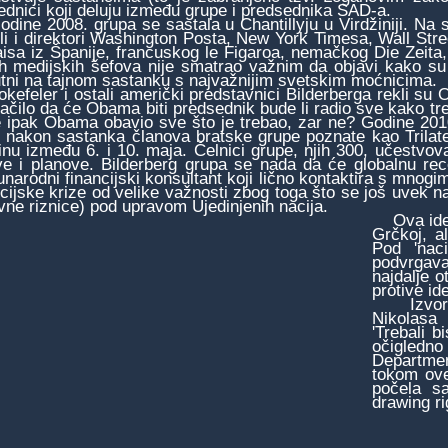
ednici koji deluju između grupe i predsednika SAD-a.
ne 2008. grupa se sastala u Chantillyju u Virdžiniji. Na s
ili i direktori Washington Posta, New York Timesa, Wall Str
aisa iz Španije, francuskog le Figaroa, nemačkog Die Zeita
ih medijskih šefova nije smatrao važnim da objavi kako su
utni na tajnom sastanku s najvažnijim svetskim moćnicima.
feler i ostali američki predstavnici Bilderberga rekli su O
načilo da će Obama biti predsednik bude li radio sve kako tr
e ipak Obama obavio sve što je trebao, zar ne? Godine 2010.
, nakon sastanka članova bratske grupe poznate kao Trilat
inu između 6. i 10. maja. Čelnici grupe, njih 300, učestvoval
eve i planove. Bilderberg grupa se nada da će globalnu rece
narodni financijski konsultant koji lično kontaktira s mnogi
ncijske krize od velike važnosti zbog toga što se još uvek 
vne riznice) pod upravom Ujedinjenih nacija.
Ova ideja
Grčkoj, al
Pod 'nac
podvrgava
najdalje o
protive id
Izvor iz
Nikolasa
'Trebali b
očigledn
Departmen
tokom ove 
počela s
drawing ri