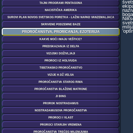
svet
ekip
nazi
boga
Niks
svet
mili
'opti