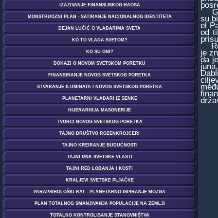
posr
Godi
su b
el P
od t
pris
Roke
je z
da j
juna
Dabl
cilj
među
fina
drža