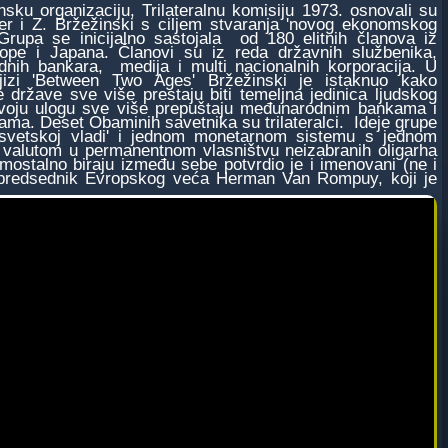
u organizaciju, Trilateralnu komisiju 1973. osnovali su
er i Z. Bržežinski s ciljem stvaranja 'novog ekonomskog
 Grupa se inicijalno sastojala od 180 elitnih članova iz
pe i Japana. Članovi su iz reda državnih službenika,
nih bankara, medija i multi nacionalnih korporacija. U
njizi 'Between Two Ages' Bržežinski je istaknuo kako
e države sve više prestaju biti temeljna jedinica ljudskog
svoju ulogu sve više prepuštaju međunarodnim bankama i
ama. Deset Obaminih savetnika su trilateralci. Ideje grupe
 svetskoj vladi' i jednom monetarnom sistemu s jednom
valutom u permanentnom vlasništvu neizabranih oligarha
amostalno biraju između sebe potvrdio je i imenovani (ne i
 predsednik Evropskog veća Herman Van Rompuy, koji je