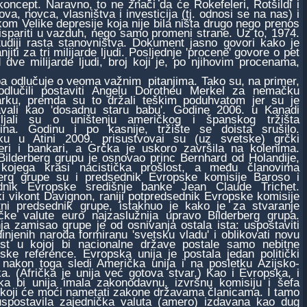
koncept. Naravno, to ne znači da će Rokefeleri, Rotšildi i
va, novca, vlasništva i investicija (tj. odnosi se na nas) i
om Velike depresije koja nije bila ništa drugo nego prenos
ispariti u vazduh, nego samo promeni strane. Uz to, 1974.
udiji rasta stanovništva. Dokument jasno govori kako je
i za tri milijarde ljudi. Posljednje 'procene' govore o pet
 dve milijarde ljudi, broj koji je, po njihovim procenama,
odlučuje o veoma važnim pitanjima. Tako su, na primer,
odlučili postaviti Angelu Dorotheu Merkel za nemačku
arku, premda su to držali teškim poduhvatom jer su je
javali kao 'dosadnu staru babu'. Godine 2006. u Kanadi
vljali su o uništenju američkog i španskog tržišta
nina. Godinu i po kasnije, tržište se doista srušilo.
ku u Atini 2009. prisustvovai su (uz svetske) grčki
jeri i bankari, a Grčka je uskoro završila na kolenima.
Bilderberg grupu je osnovao princ Bernhard od Holandije,
kojega krasi nacistička prošlost, a među članovima
berg grupe su i predsednik Evropske komisije Baroso i
dnik Evropske središnje banke Jean Claude Trichet.
ki vikont Davignon, raniji potpredsednik Evropske komisije
utni predsednik grupe, istaknuo je kako je za stvaranje
ičke valute euro najzaslužnija upravo Bilderberg grupa.
ja zamisao grupe je od osnivanja ostala ista: uspostaviti
injenih naroda formiranu 'svetsku vladu' i oblikovati novu
ost u kojoj bi nacionalne države postale samo nebitne
ske reference. Evropska unija je postala jedan politički
, nakon toga sledi Američka unija i na posletku Azijsko-
ka. (Afrička je unija već gotova stvar.) Kao i Evropska, i
ka bi unija imala zakonodavnu, izvršnu komisiju i šefa
koji će moći nametati zakone državama članicama. I tamo
uspostavila zajednička valuta (amero) izdavana kao dug