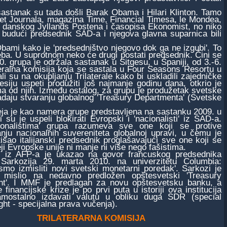
astanak su tada došli Barak Obama i Hilari Klinton. Tamo
eet Journala, magazina Time, Financial Timesa, le Mondea,
, danskog Jyllands Postena i časopisa Ekonomist, no niko
 budući predsednik SAD-a i njegova glavna suparnica bili
bami kako je 'predsedništvo njegovo dok ga ne izgubi'. To
eba. U suprotnom neko će drugi postati predsednik. Čini se
 grupa je održala sastanak u Sitgesu, u Španiji, od 3.-6.
eralna komisija koja se sastala u Four Seasons Resortu u
i su na okupljanju Trilaterale kako bi uskladili zajedničke
siju uspeti produžiti još najmanje godinu dana, otkrio je
ma od njih. Između ostalog, za grupu je produžetak svetske
nadaju stvaranju globalnog 'Treasury Departmenta' (Svetske
 je kao namera grupe predstavljena na sastanku 2009. u
i su je uspeli blokirati Evropski i 'nacionalisti' iz SAD-a.
ionalistima' grupa razumeva sve one koji se protive
nju nacionalnih suvereniteta globalnoj upravi, u čemu je
tišao italijanski predsednik proglašavajući sve one koji se
eji Evropske unije ni manje ni više nego fašistima.
 AFP-a je ukazao na govor francuskog predsednika
 Sarkozija 29. marta 2010. na univerzitetu Columbia:
ismo izmisliti novi svetski monetarni poredak'. Sarkozi je
o mislio na nedavno predložen opštesvetski 'Treasury
t'. I MMF je predlagan za novu opštesvetsku banku, a
financijske krize je po prvi puta u istoriji ova institucija
amostalno izdavati valutu u obliku duga SDR (special
ght - specijalna prava vučenja).
TRILATERARNA KOMISIJA