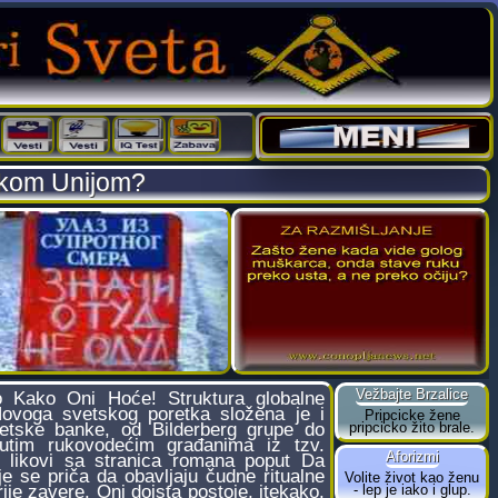
skom Unijom?
ako Oni Hoće! Struktura globalne
 Novoga svetskog poretka složena je i
etske banke, od Bilderberg grupe do
utim rukovodećim građanima iz tzv.
ki likovi sa stranica romana poput Da
je se priča da obavljaju čudne ritualne
ije zavere. Oni doista postoje, itekako.