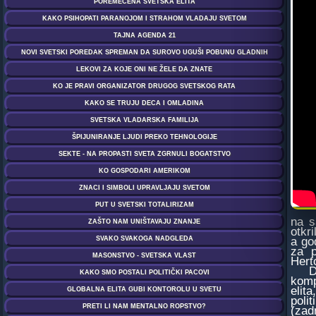
na s
otkr
a go
za p
Hert
Dana
komp
elit
poli
(zad