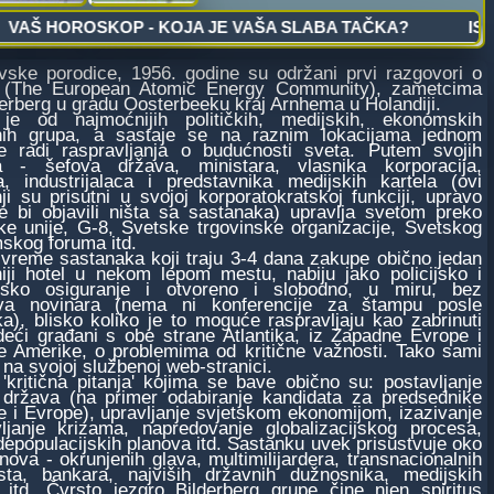
ske porodice, 1956. godine su održani prvi razgovori o
a (The European Atomic Energy Community), zametcima
derberg u gradu Oosterbeeku kraj Arnhema u Holandiji.
je od najmoćnijih političkih, medijskih, ekonomskih
nih grupa, a sastaje se na raznim lokacijama jednom
je radi raspravljanja o budućnosti sveta. Putem svojih
a - šefova država, ministara, vlasnika korporacija,
a, industrijalaca i predstavnika medijskih kartela (ovi
ji su prisutni u svojoj korporatokratskoj funkciji, upravo
e bi objavili ništa sa sastanaka) upravlja svetom preko
e unije, G-8, Svetske trgovinske organizacije, Svetskog
skog foruma itd.
me sastanaka koji traju 3-4 dana zakupe obično jedan
iji hotel u nekom lepom mestu, nabiju jako policijsko i
arsko osiguranje i otvoreno i slobodno, u miru, bez
tva novinara (nema ni konferencije za štampu posle
a), blisko koliko je to moguće raspravljaju kao zabrinuti
eći građani s obe strane Atlantika, iz Zapadne Evrope i
e Amerike, o problemima od kritične važnosti. Tako sami
na svojoj službenoj web-stranici.
itična pitanja' kojima se bave obično su: postavljanje
 država (na primer odabiranje kandidata za predsednike
 i Evrope), upravljanje svjetskom ekonomijom, izazivanje
vljanje krizama, napredovanje globalizacijskog procesa,
depopulacijskih planova itd. Sastanku uvek prisustvuje oko
nova - okrunjenih glava, multimilijardera, transnacionalnih
lista, bankara, najviših državnih dužnosnika, medijskih
 itd. Čvrsto jezgro Bilderberg grupe čine njen spiritus