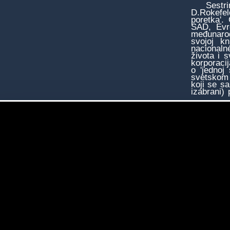
Sestrinsk
D.Rokefel
poretka'.
SAD, Evro
međunarod
svojoj k
nacionaln
života i 
korporacij
o 'jednoj
svetskom 
koji se s
izabrani)