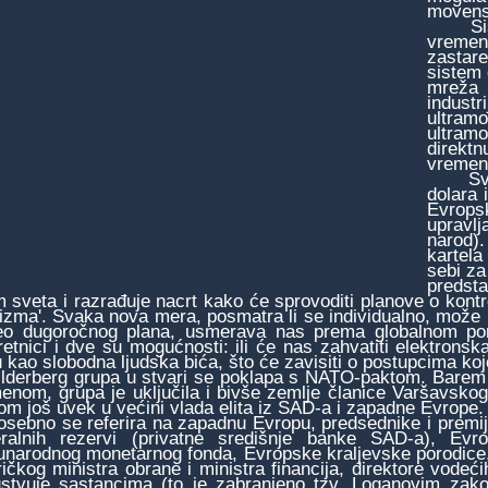
movens 
Sistem
vremeno
zastare
sistem 
mreža 
indust
ultra
ultra
direktn
vremeni
Svaki 
dolara 
Evrops
upravlj
narod)
kartela
sebi za
predsta
m sveta i razrađuje nacrt kako će sprovoditi planove o kont
rizma'. Svaka nova mera, posmatra li se individualno, može i
eo dugoročnog plana, usmerava nas prema globalnom poro
retnici i dve su mogućnosti: ili će nas zahvatiti elektronsk
 kao slobodna ljudska bića, što će zavisiti o postupcima koj
erberg grupa u stvari se poklapa s NATO-paktom. Barem je
enom, grupa je uključila i bivše zemlje članice Varšavskog
om još uvek u većini vlada elita iz SAD-a i zapadne Evrope.
bno se referira na zapadnu Evropu, predsednike i premijere
ralnih rezervi (privatne središnje banke SAD-a), Ev
narodnog monetarnog fonda, Evropske kraljevske porodice,
ičkog ministra obrane i ministra financija, direktore vode
ustvuje sastancima (to je zabranjeno tzv. Loganovim zakon