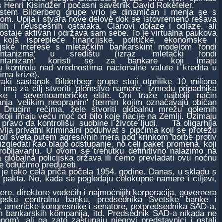
Henri Kisindžer i počasni savetnik David Rokefeler.
 Bilderberg grupe vrlo je dinamičan i menja se s
m. Upija i stvara nove delove dok se istovremeno rešava
lih i neuspešnih ostataka. Članovi dolaze i odlaze, ali
ostaje aktivan i održava sam sebe. To je virtualna paukova
koja isprepleće financijske, političke, ekonomske i
rijske interese s mletačkim bankarskim modelom 'fondi
montanizma' u središtu (izraz 'mletački fondi
montanizam' koristi se za bankare koji imaju
u kontrolu nad vrednostima nacionalne valute i kredita u
ma krize).
sastanak Bilderbegr grupe stoji otprilike 10 miliona
i ima za cilj stvoriti 'plemstvo namere' između pripadnika
ke i severnoameričke elite. Oni traže najbolji način
anja 'velikim neopranim' (termin kojim označavaju običan
. Drugim rečima, žele stvoriti globalnu mrežu golemih
 koji imaju veću moć od bilo koje nacije na Zemlji. Uzimaju
 pravo da kontrolišu sudbine i živote ljudi. Ta oligarhija
vlja privatni kriminalni poduhvat s pipcima koji se protežu
roli sveta putem agresivnih mera pod krinkom 'borbe protiv
zgledati kao blago odstupanje, no celi paket promena, koji
bljavanju. U ovom se trenutku definitivno nalazimo na
a globalna policijska država ili ćemo prevladati ovu noćnu
e odlučimo preduzeti.
 tako cela priča počela 1954. godine. Danas, u skladu s
 pakta. No, kada se pogledaju celokupne namere i ciljevi,
, direktore vodećih i najmoćnijih korporacija, guvernera
ropsku centralnu banku, predsednika Svetske banke i
 američke kongresnike i senatore, potpredsednika SAD-a,
ćih bankarskih kompanija, itd. Predsednik SAD-a nikada ne
om), ali ga zato zastupaju njegovi predstavnici i ostali