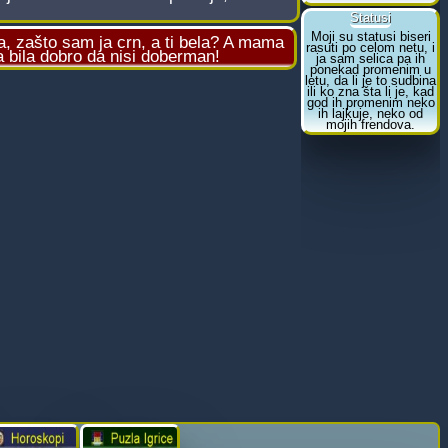
, zašto sam ja crn, a ti bela? A mama
a bila dobro da nisi doberman!