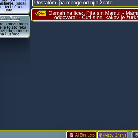
Uostalom, pa mnoge od njih znate...
Osmeh na lice:
Pita sin Mamu: - Mama
odgovara: - Ćuti sine, kakav je žurk