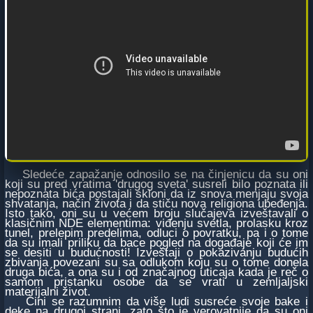
Sledeće zapažanje odnosilo se na činjenicu da su oni
koji su pred vratima 'drugog sveta' susreli bilo poznata ili
nepoznata bića postajali skloni da iz snova menjaju svoja
shvatanja, način života i da stiču nova religiona ubeđenja.
Isto tako, oni su u većem broju slučajeva izveštavali o
klasičnim NDE elementima: viđenju svetla, prolasku kroz
tunel, prelepim predelima, odluci o povratku, pa i o tome
da su imali priliku da bace pogled na događaje koji će im
se desiti u budućnosti! Izveštaji o pokazivanju budućih
zbivanja povezani su sa odlukom koju su o tome donela
druga bića, a ona su i od značajnog uticaja kada je reč o
samom pristanku osobe da se vrati u zemljaljski
materijalni život.
Čini se razumnim da više ludi susreće svoje bake i
deke na drugoj strani, zato što je verovatnije da su oni