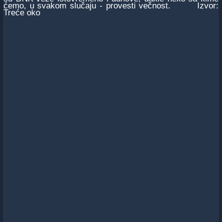
ćemo, u svakom slučaju - provesti večnost. Izvor:
Treće oko