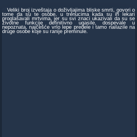
Veliki broj izveštaja o doživljajima bliske smrti, govori o
tome da su te osobe, u trenucima kada su ih lekari
proglašavali mrtvima, jer su svi znaci ukazivali da su se
životne funkcije definitivno ugasile, dospevale u
nepoznata, najčešće vrlo lepe predele i tamo nailazile na
druge osobe koje su ranije preminule.