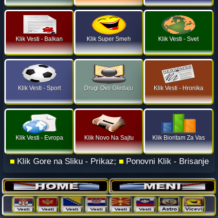
Klik Vesti - Balkan
Klik Super Smeh
Klik Vesti - Svet
Klik Vesti - Sport
Drugi Ovo Gledaju
Klik Vesti - Hronika
Klik Vesti - Evropa
Klik Novo Na Sajtu
Klik Bioritam Za Vas
■
Klik Gore na Sliku - Prikaz;
■
Ponovni Klik - Brisanje