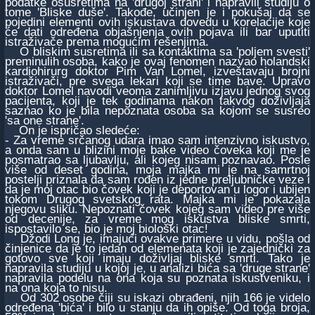
podatke osusretima na 'drugoj strani' i napravili studiju o
tome 'Bliske duše'. Takođe, učinjen je i pokušaj da se
pojedini elementi ovih iskustava dovedu u korelacije koje
će dati određena objašnjenja ovih pojava ili bar uputiti
istraživače prema mogućim rešenjima.
O bliskim susretima ili sa kontaktima sa 'poljem svesti'
preminulih osoba, kako je ovaj fenomen nazvao holandski
kardiohirurg doktor Pim Van Lomel, izveštavaju brojni
istraživači, pre svega lekari koji se time bave. Upravo
doktor Lomel navodi veoma zanimljivu izjavu jednog svog
pacijenta, koji je tek godinama nakon takvog doživljaja
saznao ko je bila nepoznata osoba sa kojom se susreo
'sa one strane'.
On je ispričao sledeće:
- Za vreme srčanog udara imao sam intenzivno iskustvo,
a onda sam u blizini moje bake video čoveka koji me je
posmatrao sa ljubavlju, ali kojeg nisam poznavao. Posle
više od deset godina, moja majka mi je na samrtnoj
postelji priznala da sam rođen iz jedne preljubničke veze i
da je moj otac bio čovek koji je deportovan u logor i ubijen
tokom Drugog svetskog rata. Majka mi je pokazala
njegovu sliku. Nepoznati čovek kojeg sam video pre više
od decenije, za vreme mog iskustva bliske smrti,
ispostavilo se, bio je moj biološki otac!
Džodi Long je, imajući ovakve primere u vidu, pošla od
činjenice da je to jedan od elemenata koji je zajednički za
gotovo sve koji imaju doživljaj bliske smrti. Tako je
napravila studiju u kojoj je, u analizi bića sa 'druge strane'
napravila podelu na ona koja su poznata iskustveniku, i
na ona koja to nisu.
Od 302 osobe čiji su iskazi obrađeni, njih 166 je videlo
određena 'bića' i bilo u stanju da ih opiše. Od toga broja,