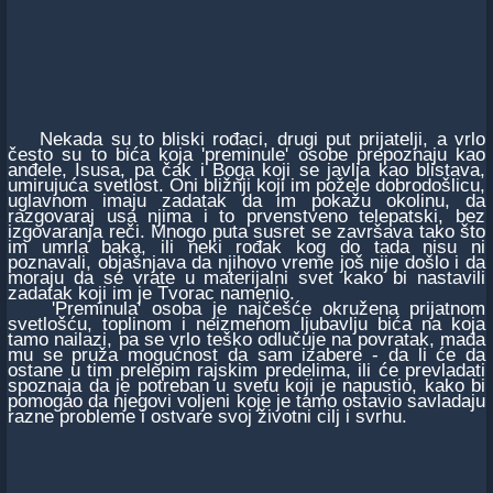
Nekada su to bliski rođaci, drugi put prijatelji, a vrlo
često su to bića koja 'preminule' osobe prepoznaju kao
anđele, Isusa, pa čak i Boga koji se javlja kao blistava,
umirujuća svetlost. Oni bližnji koji im požele dobrodošlicu,
uglavnom imaju zadatak da im pokažu okolinu, da
razgovaraj usa njima i to prvenstveno telepatski, bez
izgovaranja reči. Mnogo puta susret se završava tako što
im umrla baka, ili neki rođak kog do tada nisu ni
poznavali, objašnjava da njihovo vreme još nije došlo i da
moraju da se vrate u materijalni svet kako bi nastavili
zadatak koji im je Tvorac namenio.
'Preminula' osoba je najčešće okružena prijatnom
svetlošću, toplinom i neizmenom ljubavlju bića na koja
tamo nailazi, pa se vrlo teško odlučuje na povratak, mada
mu se pruža mogućnost da sam izabere - da li će da
ostane u tim prelepim rajskim predelima, ili će prevladati
spoznaja da je potreban u svetu koji je napustio, kako bi
pomogao da njegovi voljeni koje je tamo ostavio savladaju
razne probleme i ostvare svoj životni cilj i svrhu.