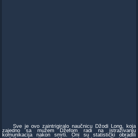
Sve je ovo zaintrigiralo naučnicu Džodi Long, koja
zajedno sa mužem Džefom radi na istraživanju
komunikacija nakon smrti. Oni su statistički obradili