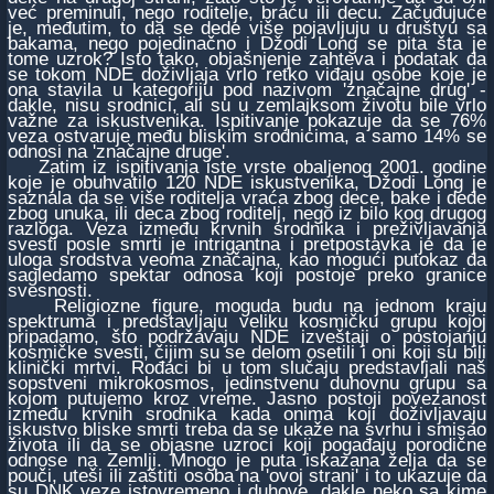
već preminuli, nego roditelje, braću ili decu. Začuđujuće
je, međutim, to da se dede više pojavljuju u društvu sa
bakama, nego pojedinačno i Džodi Long se pita šta je
tome uzrok? Isto tako, objašnjenje zahteva i podatak da
se tokom NDE doživljaja vrlo retko viđaju osobe koje je
ona stavila u kategoriju pod nazivom 'značajne drug' -
dakle, nisu srodnici, ali su u zemlajksom životu bile vrlo
važne za iskustvenika. Ispitivanje pokazuje da se 76%
veza ostvaruje među bliskim srodnicima, a samo 14% se
odnosi na 'značajne druge'.
Zatim iz ispitivanja iste vrste obaljenog 2001. godine
koje je obuhvatilo 120 NDE iskustvenika, Džodi Long je
saznala da se više roditelja vraća zbog dece, bake i dede
zbog unuka, ili deca zbog roditelj, nego iz bilo kog drugog
razloga. Veza između krvnih srodnika i preživljavanja
svesti posle smrti je intrigantna i pretpostavka je da je
uloga srodstva veoma značajna, kao mogući putokaz da
sagledamo spektar odnosa koji postoje preko granice
svesnosti.
Religiozne figure, moguda budu na jednom kraju
spektruma i predstavljaju veliku kosmičku grupu kojoj
pripadamo, što podržavaju NDE izveštaji o postojanju
kosmičke svesti, čijim su se delom osetili i oni koji su bili
klinički mrtvi. Rođaci bi u tom slučaju predstavljali naš
sopstveni mikrokosmos, jedinstvenu duhovnu grupu sa
kojom putujemo kroz vreme. Jasno postoji povezanost
između krvnih srodnika kada onima koji doživljavaju
iskustvo bliske smrti treba da se ukaže na svrhu i smisao
života ili da se objasne uzroci koji pogađaju porodične
odnose na Zemlji. Mnogo je puta iskazana želja da se
pouči, uteši ili zaštiti osoba na 'ovoj strani' i to ukazuje da
su DNK veze istovremeno i duhove, dakle neko sa kime