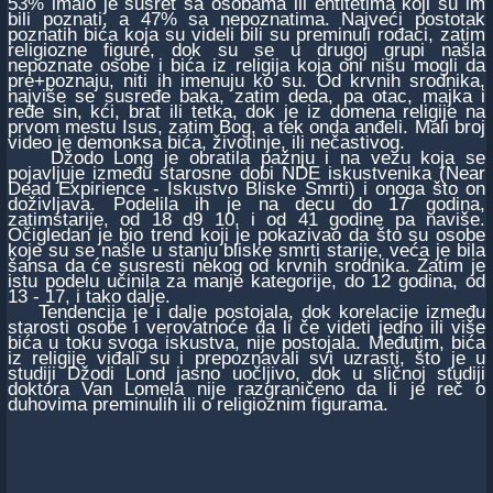
53% imalo je susret sa osobama ili entitetima koji su im
bili poznati, a 47% sa nepoznatima. Najveći postotak
poznatih bića koja su videli bili su preminuli rođaci, zatim
religiozne figure, dok su se u drugoj grupi našla
nepoznate osobe i bića iz religija koja oni nisu mogli da
pre+poznaju, niti ih imenuju ko su. Od krvnih srodnika,
najviše se susređe baka, zatim deda, pa otac, majka i
ređe sin, kći, brat ili tetka, dok je iz domena religije na
prvom mestu Isus, zatim Bog, a tek onda anđeli. Mali broj
video je demonksa bića, životinje, ili nečastivog.
Džodo Long je obratila pažnju i na vezu koja se
pojavljuje između starosne dobi NDE iskustvenika (Near
Dead Expirience - Iskustvo Bliske Smrti) i onoga što on
doživljava. Podelila ih je na decu do 17 godina,
zatimstarije, od 18 d9 10, i od 41 godine pa naviše.
Očigledan je bio trend koji je pokazivao da što su osobe
koje su se našle u stanju bliske smrti starije, veća je bila
šansa da će susresti nekog od krvnih srodnika. Zatim je
istu podelu učinila za manje kategorije, do 12 godina, od
13 - 17, i tako dalje.
Tendencija je i dalje postojala, dok korelacije između
starosti osobe i verovatnoće da li če videti jedno ili više
bića u toku svoga iskustva, nije postojala. Međutim, bića
iz religije viđali su i prepoznavali svi uzrasti, što je u
studiji Džodi Lond jasno uočljivo, dok u sličnoj studiji
doktora Van Lomela nije razgraničeno da li je reč o
duhovima preminulih ili o religioznim figurama.