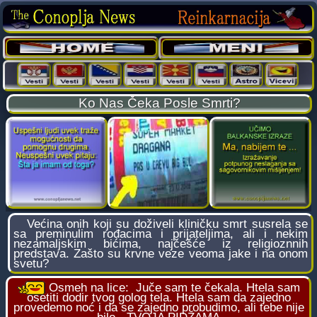
Ko Nas Čeka Posle Smrti?
Većina onih koji su doživeli kliničku smrt susrela se
sa preminulim rođacima i prijateljima, ali i nekim
nezamaljskim bićima, najčešće iz religioznnih
predstava. Zašto su krvne veze veoma jake i na onom
svetu?
Osmeh na lice:
Juče sam te čekala. Htela sam
osetiti dodir tvog golog tela. Htela sam da zajedno
provedemo noć i da se zajedno probudimo, ali tebe nije