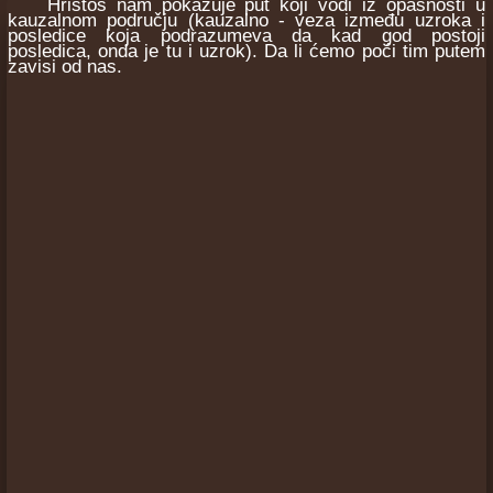
Hristos nam pokazuje put koji vodi iz opasnosti u
kauzalnom području (kauzalno - veza između uzroka i
posledice koja podrazumeva da kad god postoji
posledica, onda je tu i uzrok). Da li ćemo poći tim putem
zavisi od nas.