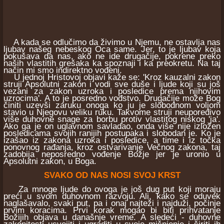
A kada se odlučimo da živimo u Njemu, ne ostavlja nas
ljubav našeg nebeskog Oca same. Jer, to je ljubav koja
pokušava da nas, ako ne ide drugačije, pokrene preko
naših vlastitih grešaka ka spoznaji i ka preokretu. Na taj
način mi smo indirektno vođeni.
U jednoj Hristovoj objavi kaže se: 'Kroz kauzalni zakon
struji Apsolutni zakon i vodi sve duše i ljude koji su još
vezani za zakon uzroka i posledice prema njihovim
uzrocima'. A to je posredno vođstvo. Drugačije može Bog
činiti uzevši zaruku onoga ko ju je slobodnom voljom
stavio u Njegovu veliku ruku. Takvome struji neuporedivo
više duhovne snage za borbu protiv vlastitog niskog 'ja'.
Ako ga je on uglavnom savladao, onda više nije izložen
posledicama svojih ranijih postupaka i slobodan je. Ko je
izašao iz zakona uzroka i posledice, a time i iz točka
ponovnog rađanja, kroz ostvarivanje Večnog zakona, taj
zadobija neposredno vođenje Božje jer je uronio u
Apsolutni zakon, u Boga.
SVAKO OD NAS NOSI SVOJ KRST
Za mnoge ljude do ovoga je još dug put koji moraju
preći u svom duhovnom razvoju. Ali, kako se oduvek
naglašavalo, svaki put, pa i onaj najteži i najduži, počinje
prvim koracima. Prvi korak mogao bi biti prihvatanje
Božijih objava u današnje vreme. A sledeći - duhovne