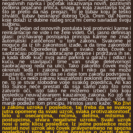
negativnih navika i početak iskazivanja novih, pozitivnih
osobina pojačano pritiča, snaga je koja zaustavlja točak
što je pretio da nas pregazi. To je ljubav koju je teško
shvatiti, ljubav beskrajno dobrog Oca. Onim 'da' Njemu
koje dolazi iz dubine našeg srca mi ćemo savladati svoju
sudbinu.
To je jedan od osnovnih postulata koji protivnici karme i
reinkarnacije ne vide i ne žele videti. On, jasno definisan
glasi: priznavanje postojanja principa karme ne znači
automatski zatočenost u tom zakonu. Svakome je
moguće da iz tih zakonitosti izađe, a da time zakonitost
ne izbriše. Upoređenja radi: u svako doba čovek u
saobraćaju poštuje saobraćajne propise i pridržava ih se,
a kada dođe kući svoj auto parkira u garažu i odlazi u
kuću, ne stavljajući time van snage deletvornost
saobraćajnog reda na ulici. Tako zakonito čovek može
okrenuti leđa i zakonu karme. I niko ga ne može
zaustaviti, niti prisiliti da se i dalje tom zakonu podvrgava.
Da li će neko zakonu kauzalnosti pokloniti poverenje ili
ne, to je stvar slobodne volje svakog pojedinca. Ali kao
što Sunce neće prestati da sija samo zato što smo
zatvorili oči, isto tako ne možemo izbeći bilo koju
posledicu neuvažavanjem kauzalnog zakona. Ko još ne
živi pretežnim delom zakon nesebične ljubavi, više ili
manje podleže tom principu. Hristos jasno kaže:
'Ko živi
u zakonu uzroka i posledice, taj treba da se svakog
jutra opomene da svaki uzrok, svaka protivzakonitost,
bilo u osećanjima, rečima, delima, milsima i
postupcima, stvara negativne uzroke. Svaki uzrok
nosi u sebi klicu posledice. Iz jedne posledice može
nastati novi uzrok ako čovek pravovremeno ne spozna
posledicu i time se i dalje ogrešuje o čvrsti zakon.