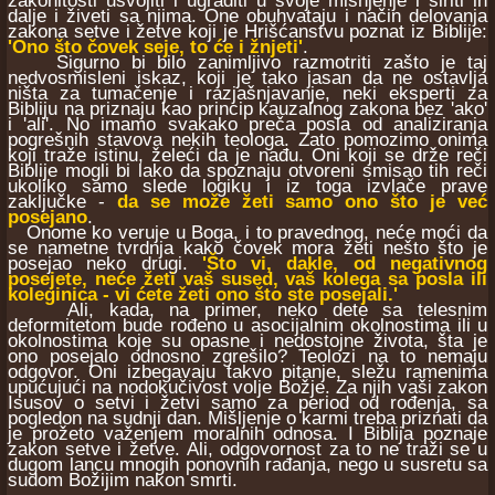
zakonitosti usvojiti i ugraditi u svoje mišnjenje i širiti ih
dalje i živeti sa njima. One obuhvataju i način delovanja
zakona setve i žetve koji je Hrišćanstvu poznat iz Biblije:
'Ono što čovek seje, to će i žnjeti'
.
Sigurno bi bilo zanimljivo razmotriti zašto je taj
nedvosmisleni iskaz, koji je tako jasan da ne ostavlja
ništa za tumačenje i razjašnjavanje, neki eksperti za
Bibliju na priznaju kao princip kauzalnog zakona bez 'ako'
i 'ali'. No imamo svakako preča posla od analiziranja
pogrešnih stavova nekih teologa. Zato pomozimo onima
koji traže istinu, želeći da je nađu. Oni koji se drže reči
Biblije mogli bi lako da spoznaju otvoreni smisao tih reči
ukoliko samo slede logiku i iz toga izvlače prave
zaključke -
da se može žeti samo ono što je već
posejano
.
Onome ko veruje u Boga, i to pravednog, neće moći da
se nametne tvrdnja kako čovek mora žeti nešto što je
posejao neko drugi.
'Što vi, dakle, od negativnog
posejete, neće žeti vaš sused, vaš kolega sa posla ili
koleginica - vi ćete žeti ono što ste posejali.'
Ali, kada, na primer, neko dete sa telesnim
deformitetom bude rođeno u asocijalnim okolnostima ili u
okolnostima koje su opasne i nedostojne života, šta je
ono posejalo odnosno zgrešilo? Teolozi na to nemaju
odgovor. Oni izbegavaju takvo pitanje, sležu ramenima
upućujući na nodokučivost volje Božje. Za njih vaši zakon
Isusov o setvi i žetvi samo za period od rođenja, sa
pogledon na sudnji dan. Mišljenje o karmi treba priznati da
je prožeto važenjem moralnih odnosa. I Biblija poznaje
zakon setve i žetve. Ali, odgovornost za to ne traži se u
dugom lancu mnogih ponovnih rađanja, nego u susretu sa
sudom Božijim nakon smrti.