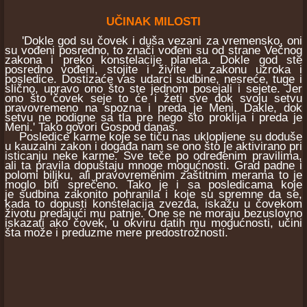
UČINAK MILOSTI
'Dokle god su čovek i duša vezani za vremensko, oni
su vođeni posredno, to znači vođeni su od strane Večnog
zakona i preko konstelacije planeta. Dokle god ste
posredno vođeni, stojite i živite u zakonu uzroka i
posledice. Dostizaće vas udarci sudbine, nesreće, tuge i
slično, upravo ono što ste jednom posejali i sejete. Jer
ono što čovek seje to će i žeti sve dok svoju setvu
pravovremeno na spozna i preda je Meni, Dakle, dok
setvu ne podigne sa tla pre nego što proklija i preda je
Meni.' Tako govori Gospod danas.
Posledice karme koje se tiču nas uklopljene su doduše
u kauzalni zakon i događa nam se ono što je aktivirano pri
isticanju neke karme. Sve teče po određenim pravilima,
ali ta pravila dopuštaju mnoge mogućnosti. Grad padne i
polomi biljku, ali pravovremenim zaštitnim merama to je
moglo biti sprečeno. Tako je i sa posledicama koje
je sudbina zakonito pohranila i koje su spremne da se,
kada to dopusti konstelacija zvezda, iskažu u čovekom
životu predajući mu patnje. One se ne moraju bezuslovno
iskazati ako čovek, u okviru datih mu mogućnosti, učini
šta može i preduzme mere predostrožnosti.