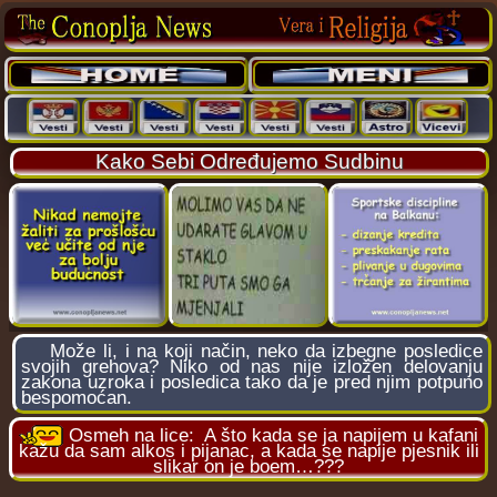
Kako Sebi Određujemo Sudbinu
Može li, i na koji način, neko da izbegne posledice
svojih grehova? Niko od nas nije izložen delovanju
zakona uzroka i posledica tako da je pred njim potpuno
bespomoćan.
Osmeh na lice:
A što kada se ja napijem u kafani
kažu da sam alkos i pijanac, a kada se napije pjesnik ili
slikar on je boem…???