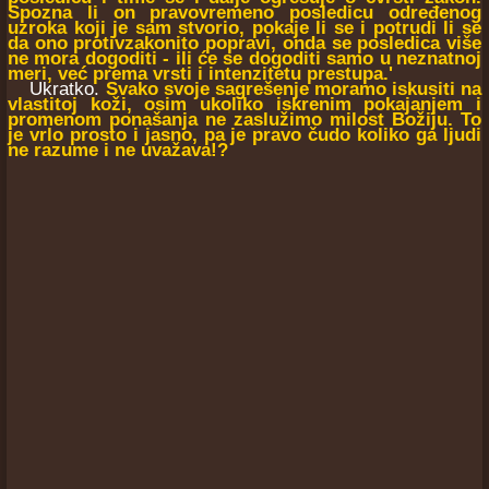
Spozna li on pravovremeno posledicu određenog
uzroka koji je sam stvorio, pokaje li se i potrudi li se
da ono protivzakonito popravi, onda se posledica više
ne mora dogoditi - ili će se dogoditi samo u neznatnoj
meri, već prema vrsti i intenzitetu prestupa.'
Ukratko.
Svako svoje sagrešenje moramo iskusiti na
vlastitoj koži, osim ukoliko iskrenim pokajanjem i
promenom ponašanja ne zaslužimo milost Božiju. To
je vrlo prosto i jasno, pa je pravo čudo koliko ga ljudi
ne razume i ne uvažava!?