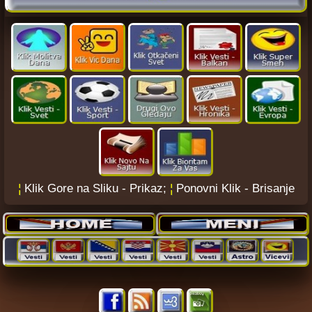
¦
Klik Gore na Sliku - Prikaz;
¦
Ponovni Klik - Brisanje