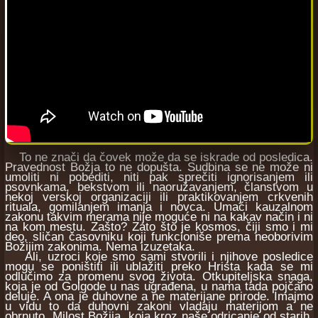
To ne znači da čovek može da se iskrade od posledica.
Pravednost Božja to ne dopušta. Sudbina se ne može ni
umoliti ni pobediti, niti pak sprečiti ignorisanjem ili
psovnkama, bekstvom ili naoružavanjem, članstvom u
nekoj verskoj organizaciji ili praktikovanjem crkvenih
rituala, gomilanjem imanja i novca. Umaći kauzalnom
zakonu takvim merama nije moguće ni na kakav način i ni
na kom mestu. Zašto? Zato što je kosmos, čiji smo i mi
deo, sličan časovniku koji funkcioniše prema neoborivim
Božijim zakonima. Nema izuzetaka.
Ali, uzroci koje smo sami stvorili i njihove posledice
mogu se poništiti ili ublažiti preko Hrista kada se mi
odlučimo za promenu svog života. Otkupiteljska snaga,
koja je od Golgode u nas ugrađena, u nama tada pojčano
deluje. A ona je duhovne a ne materijane prirode. Imajmo
u vidu to da duhovni zakoni vladaju materijom a ne
obrnuto. Milost Božija, koja kroz naše odricanje od starih,