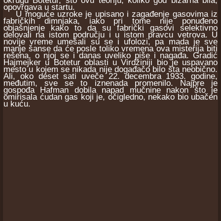
okrugu Botetur, što ovu teoriju, koliko god bizarna bila,
opovrgava u startu.
U moguće uzroke je upisano i zagađenje gasovima iz
fabričkih dimnjaka, iako pri tome nije ponuđeno
objašnjenje kako to da su fabrički gasovi selektivno
delovali na istom području i u istom pravcu vetrova. U
novije vreme umešali su se i ufolozi, pa mada je sve
manje šanse da će posle toliko vremena ova misterija biti
rešena, o njoj se i danas uveliko piše i nagađa. Gradić
Hajmejker u Botetur oblasti u Virdžiniji bio je uspavano
mesto u kojem se nikada nije događačo bilo šta neobično.
Ali, oko deset sati uveče 22. decembra 1933. godine,
međutim, sve se to iznenada promenilo. Najpre je
gospođa Hafman dobila napad mučnine nakon što je
omirisala ćudan gas koji je, očigledno, nekako bio ubačen
u kuću.