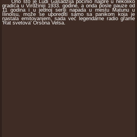
Ono što je Ludi Gasadžija počinio najpre u nekoliko
gradića u Virdžiniji 1933. godine, a onda posle pauze od
11 godina i u jednoj seriji napada u mestu Matunu u
Ilinoisu, može se uporediti samo sa panikom koja je
nastala emitovanjem, sada već legendarne radio grame
'Rat svetova' Orsona Velsa.