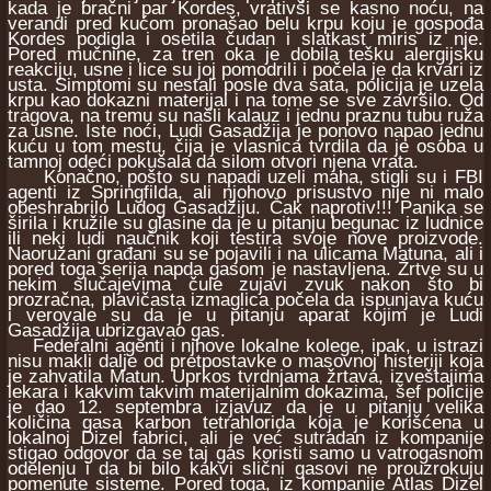
kada je bračni par Kordes, vrativši se kasno noću, na
verandi pred kućom pronašao belu krpu koju je gospođa
Kordes podigla i osetila čudan i slatkast miris iz nje.
Pored mučnine, za tren oka je dobila tešku alergijsku
reakciju, usne i lice su joj pomodrili i počela je da krvari iz
usta. Simptomi su nestali posle dva sata, policija je uzela
krpu kao dokazni materijal i na tome se sve završilo. Od
tragova, na tremu su našli kalauz i jednu praznu tubu ruža
za usne. Iste noći, Ludi Gasadžija je ponovo napao jednu
kuću u tom mestu, čija je vlasnica tvrdila da je osoba u
tamnoj odeći pokušala da silom otvori njena vrata.
Konačno, pošto su napadi uzeli maha, stigli su i FBI
agenti iz Springfilda, ali njohovo prisustvo nije ni malo
obeshrabrilo Ludog Gasadžiju. Čak naprotiv!!! Panika se
širila i kružile su glasine da je u pitanju begunac iz ludnice
ili neki ludi naučnik koji testira svoje nove proizvode.
Naoružani građani su se pojavili i na ulicama Matuna, ali i
pored toga serija napda gasom je nastavljena. Žrtve su u
nekim slučajevima čule zujavi zvuk nakon što bi
prozračna, plavičasta izmaglica počela da ispunjava kuću
i verovale su da je u pitanju aparat kojim je Ludi
Gasadžija ubrizgavao gas.
Federalni agenti i njhove lokalne kolege, ipak, u istrazi
nisu makli dalje od pretpostavke o masovnoj histeriji koja
je zahvatila Matun. Uprkos tvrdnjama žrtava, izveštajima
lekara i kakvim takvim materijalnim dokazima, šef policije
je dao 12. septembra izjavuz da je u pitanju velika
količina gasa karbon tetrahlorida koja je korišćena u
lokalnoj Dizel fabrici, ali je već sutradan iz kompanije
stigao odgovor da se taj gas koristi samo u vatrogasnom
odelenju i da bi bilo kakvi slični gasovi ne prouzrokuju
pomenute sisteme. Pored toga, iz kompanije Atlas Dizel