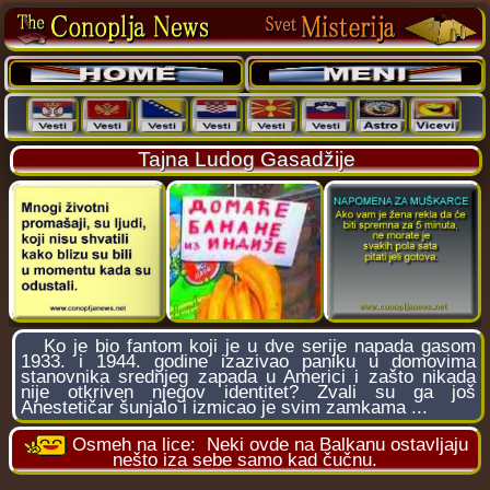
Tajna Ludog Gasadžije
Ko je bio fantom koji je u dve serije napada gasom
1933. i 1944. godine izazivao paniku u domovima
stanovnika srednjeg zapada u Americi i zašto nikada
nije otkriven njegov identitet? Zvali su ga još
Anestetičar šunjalo i izmicao je svim zamkama ...
Osmeh na lice:
Neki ovde na Balkanu ostavljaju
nešto iza sebe samo kad čučnu.