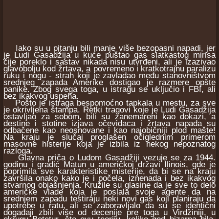
Iako su u pitanju bili manje više bezopasni napadi, jer
je Ludi Gasadžija u kuće puštao gas slatkastog mirisa
čije poreklo i sastav nikada nisu utvrđeni, ali je izazivao
glavobolju kod žrtava, a povremeno i kratkotrajnu paralizu
ruku i nogu - strah koji je zavladao među stanovništvom
srednjeg zapada Amerike dostigao je razmere opšte
panike. Zbog svega toga, u istragu se uključio i FBI, ali
bez ikakvog uspeha.
Pošto je istraga bespomoćno tapkala u mestu, za sve
je okrivljena štampa. Retki tragovi koje je Ludi Gasadžija
ostavljao za sobom, bili su zanemareni kao dokazi, a
destine i stotine izjava očevidaca i žrtava napada su
odbačene kao neosnovane i kao najobičniji plod mašte!
Na kraju je slučaj proglašen očiglednim primerom
masovne histerije koja je izbila iz nekog nepoznatog
razloga.
Glavna priča o Ludom Gasadžiji vezuje se za 1944.
godinu i gradić Matun u američkoj državi Ilinois, gde je
poprimila sve karakteristike misterije, da bi se na kraju
završila onako kako je i počela, iznenada i bez ikakvog
stvarnog objašnjenja. Kružile su glasine da je sve to delo
američke vlade koja je poslala svoje agente da na
srednjem zapadu testiraju neki novi gas koji planiraju da
upotrebe u ratu, ali se zaboravljalo da su se identični
događaji zbili više od decenije pre toga u Virdžiniji, u