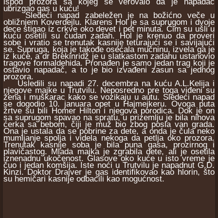
ispod prozora sa kojeg se verovalo da je napadač
ubrizgao gas u kuću!
Sledeći napad zabeležen je na božićno veče u
obližnjem Koverdejlu. Klarens Hol je sa suprugom i dvoje
dece stigao iz crkve oko devet i pet minuta. Čim su ušli u
kuću osetili su čudan zadah. Hol je krenuo da proveri
sobe i vratio se trenutak kasnije teturajući se i savijajući
se. Supruga, koja je takođe osećala mučninu, izvela ga je
iz kuće, a dr Brekinridž je u slatkastom zadahu ustanovio
tragove formaldehida. Pronađen je samo jedan trag koji je
ostavio napadač, a to je bio izvađeni zasun sa jednog
prozora.
Usledili su napadi 27. decembra na kuću A.L.Kelija i
njegove majke u Trutvilu. Neposredno pre toga viđeni su
žena i muškarac kako se vozikaju u autu. Sledeći napad
se dogodio 10. januara opet u Hajmejkeru. Ovoga puta
žrtve su bili Homer Hilton i njegova porodica. Dok je on
sa suprugom spavao na spratu, u prizemlju je bila nihova
ćerka sa bebom, čiji je muž bio zbog posla van grada.
Ona je ustala da se pobrine za dete, a onda je čula neko
mumljanje spolja i videla nekoga da petlja oko prozora.
Trenutak kasnije soba je bila puna gasa, prozirnog i
plavičastog. Mlada majka je zgrabila dete, ali je osetila
iznenadnu ukočenost. Glasove oko kuće u isto vreme je
čuo i jedan komšija. Iste noći u Trutvilu je napadnut G.D.
Kinzi. Doktor Drajver je gas identifikovao kao hlorin, što
su hemičari kasnije odbacili kao mogućnost.