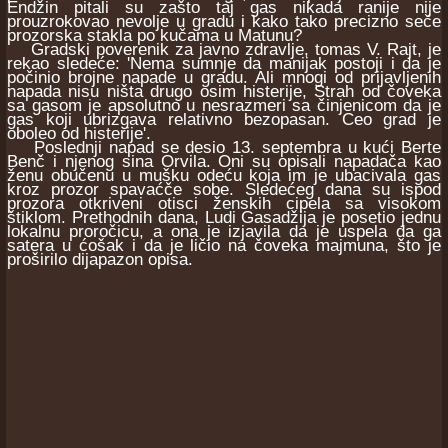
Endžin pitali su zašto taj gas nikada ranije nije
prouzrokovao nevolje u gradu i kako tako precizno seče
prozorska stakla po kučama u Matunu?
Gradski poverenik za javno zdravlje, tomas V. Rajt, je
rekao sledeće: 'Nema sumnje da manijak postoji i da je
počinio brojne napade u gradu. Ali mnogi od prijavljenih
napada nisu ništa drugo osim histerije, Strah od čoveka
sa gasom je apsolutno u nesrazmeri sa činjenicom da je
gas koji ubrizgava relativno bezopasan. Ceo grad je
oboleo od histerije'.
Poslednji napad se desio 13. septembra u kući Berte
Benč i njenog sina Orvila. Oni su opisali napadača kao
ženu obučenu u mušku odeću koja im je ubacivala gas
kroz prozor spavaćče sobe. Sledećeg dana su ispod
prozora otkriveni otisci ženskih cipela sa visokom
štiklom. Prethodnih dana, Ludi Gasadžija je posetio jednu
lokalnu proročicu, a ona je izjavila da je uspela da ga
satera u ćošak i da je ličio na čoveka majmuna, što je
proširilo dijapazon opisa.