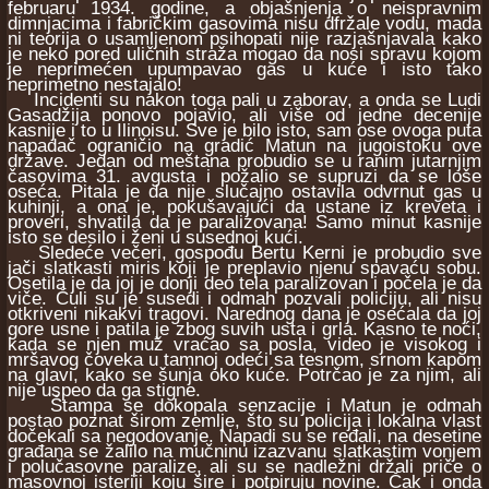
februaru 1934. godine, a objašnjenja o neispravnim
dimnjacima i fabričkim gasovima nisu dfržale vodu, mada
ni teorija o usamljenom psihopati nije razjašnjavala kako
je neko pored uličnih straža mogao da nosi spravu kojom
je neprimećen upumpavao gas u kuće i isto tako
neprimetno nestajalo!
Incidenti su nakon toga pali u zaborav, a onda se Ludi
Gasadžija ponovo pojavio, ali više od jedne decenije
kasnije i to u Ilinoisu. Sve je bilo isto, sam ose ovoga puta
napadač ograničio na gradić Matun na jugoistoku ove
države. Jedan od meštana probudio se u ranim jutarnjim
časovima 31. avgusta i požalio se supruzi da se loše
oseća. Pitala je da nije slučajno ostavila odvrnut gas u
kuhinji, a ona je, pokušavajući da ustane iz kreveta i
proveri, shvatila da je paralizovana! Samo minut kasnije
isto se desilo i ženi u susednoj kući.
Sledeće večeri, gospođu Bertu Kerni je probudio sve
jači slatkasti miris koji je preplavio njenu spavaću sobu.
Osetila je da joj je donji deo tela paralizovan i počela je da
viče. Čuli su je susedi i odmah pozvali policiju, ali nisu
otkriveni nikakvi tragovi. Narednog dana je osećala da joj
gore usne i patila je zbog suvih usta i grla. Kasno te noći,
kada se njen muž vraćao sa posla, video je visokog i
mršavog čoveka u tamnoj odeći sa tesnom, srnom kapom
na glavi, kako se šunja oko kuće. Potrčao je za njim, ali
nije uspeo da ga stigne.
Štampa se dokopala senzacije i Matun je odmah
postao poznat širom zemlje, što su policija i lokalna vlast
dočekali sa negodovanje. Napadi su se ređali, na desetine
građana se žalilo na mučninu izazvanu slatkastim vonjem
i polučasovne paralize, ali su se nadležni držali priče o
masovnoj isteriji koju šire i potpiruju novine. Čak i onda