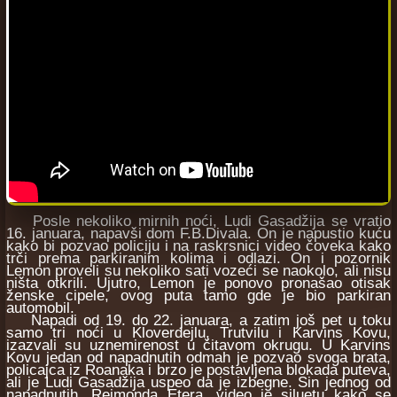
Posle nekoliko mirnih noći, Ludi Gasadžija se vratio
16. januara, napavši dom F.B.Divala. On je napustio kuću
kako bi pozvao policiju i na raskrsnici video čoveka kako
trči prema parkiranim kolima i odlazi. On i pozornik
Lemon proveli su nekoliko sati vozeći se naokolo, ali nisu
ništa otkrili. Ujutro, Lemon je ponovo pronašao otisak
ženske cipele, ovog puta tamo gde je bio parkiran
automobil.
Napadi od 19. do 22. januara, a zatim još pet u toku
samo tri noći u Kloverdejlu, Trutvilu i Karvins Kovu,
izazvali su uznemirenost u čitavom okrugu. U Karvins
Kovu jedan od napadnutih odmah je pozvao svoga brata,
policajca iz Roanaka i brzo je postavljena blokada puteva,
ali je Ludi Gasadžija uspeo da je izbegne. Sin jednog od
napadnutih, Rejmonda Etera, video je siluetu kako se