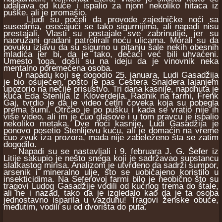
udaljava od kuće i ispalio za njom nekoliko hitaca iz
puške, ali je promašio.
Ljudi su počeli da provode zajedničke noći sa
susedima, osećajući se tako sigurnijima, ali napadi nisu
prestajali. Vlasti su postajale sve zabrinutije, jer su
naoružani građani patrolirali noću ulicama. Morali su da
povuku izjavu da su sigurno u pitanju šale nekih obesnih
mladića jer bi, da je tako, dečaci već bili uhvaćeni.
Umesto toga, došli su na ideju da je vinovnik neka
mentalno poremećena osoba.
U napadu koji se dogodio 25. januara, Ludi Gasadžija
je bio osujećen, pošto je pas Čestera Snajdera lajanjem
upozorio na nečije prisustvo. Tri dana kasnije, napdnuta je
kuća Eda Stenlija iz Kloverdejla. Radnik na farmi, Frenk
Gaj, tvrdio je da je video četiri čoveka koja su pobegla
prema šumi. Otrčao je po pušku i kada se vratio nije ih
više video, ali im je čuo glasove i u tom pravcu je ispalio
nekoliko metaka. Dve noći kasnije, Ludi Gasadžija je
ponovo posetio Stenlijevu kuću, ali je domaćin na vreme
čuo zvuk iza prozora, mada nije zabeleženo šta se zatim
dogodilo.
Napadi su se nastavljali i 9. februara J. G. Šefer iz
Litije sakupio je nešto snega koji je sadržavao supstancu
slatkastog mirisa. Analizom je utvrđeno da sadrži sumpor,
arsenik i mineralno ulje, što se uobičajeno koristilo u
insekticidima. Na Seferovoj farmi bilo je neobično što su
tragovi Ludog Gasadžije vodili od kućnog trema do štale,
ali ne i nazad, tako da je izgledalo kao da je ta osoba
jednostavno isparila u vazduhu! Tragovi ženske obuće,
međutim, vodili su od dvorišta do puta.