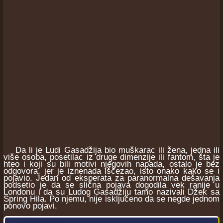
Da li je Ludi Gasadžija bio muškarac ili žena, jedna ili
više osoba, posetilac iz druge dimenzije ili fantom, šta je
hteo i koji su bili motivi njegovih napada, ostalo je bez
odgovora, jer je iznenada iščezao, isto onako kako se i
pojavio. Jedan od eksperata za paranormalna dešavanja
podsetio je da se slična pojava dogodila vek ranije u
Londonu i da su Ludog Gasadžiju tamo nazivali Džek sa
Spring Hila. Po njemu, nije isključeno da se negde jednom
ponovo pojavi.