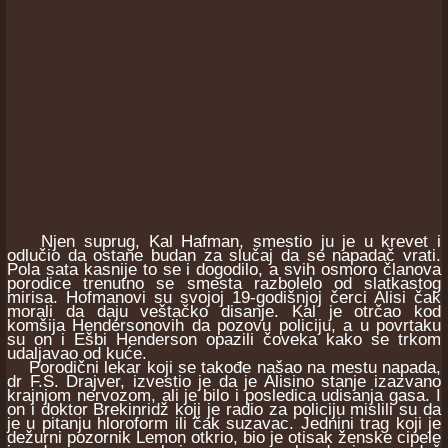
Njen suprug, Kal Hafman, smestio ju je u krevet i
odlučio da ostane budan za slučaj da se napadač vrati.
Pola sata kasnije to se i dogodilo, a svih osmoro članova
porodice trenutno se smesta razbolelo od slatkastog
mirisa. Hofmanovi su svojoj 19-godišnjoj čerci Alisi čak
morali da daju veštačko disanje. Kal je otrčao kod
komšija Hendersonovih da pozovu policiju, a u povrtaku
su on i Ešbi Henderson opazili čoveka kako se trkom
udaljavao od kuće.
Porodični lekar koji se takođe našao na mestu napada,
dr F.S. Drajver, izvestio je da je Alisino stanje izazvano
krajnjom nervozom, ali je bilo i posledica udisanja gasa. I
on i doktor Brekinridž koji je radio za policiju mislili su da
je u pitanju hloroform ili čak suzavac. Jednini trag koji je
dežurni pozornik Lemon otkrio, bio je otisak ženske cipele