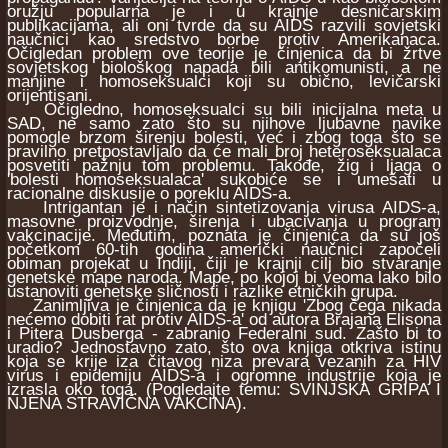
oružju popularna je i u krajnje desničarskim
publikacijama, ali oni tvrde da su AIDS razvili sovjetski
naučnici kao sredstvo borbe protiv Amerikanaca.
Očigledan problem ove teorije je činjenica da bi žrtve
sovjetskog biološkog napada bili antikomunisti, a ne
manjine i homoseksualci koji su obično, levičarski
orijentisani.
Očigledno, homoseksualci su bili inicijalna meta u
SAD, ne samo zato što su njihove ljubavne navike
pomogle brzom širenju bolesti, već i zbog toga što se
pravilno pretpostavljalo da će mali broj heteroseksualaca
posvetiti pažnju tom problemu. Takođe, žig i ljaga o
'bolesti homoseksualaca' sukobiće se i umešati u
racionalne diskusije o poreklu AIDS-a.
Intrigantan je i način sintetizovanja virusa AIDS-a,
masovne proizvodnje, širenja i ubacivanja u program
vakcinacije. Međutim, poznata je činjenica da su još
početkom 60-tih godina američki naučnici započeli
obiman projekat u Indiji, čiji je krajnji cilj bio stvaranje
genetske mape naroda. Mape, po kojoj bi veoma lako bilo
ustanoviti genetske sličnosti i razlike etničkih grupa.
Zanimljiva je činjenica da je knjigu 'Zbog čega nikada
nećemo dobiti rat protiv AIDS-a' od autora Brajana Elisona
i Pitera Dusberga - zabranio Federalni sud. Zašto bi to
uradio? Jednostavno zato, što ova knjiga otkriva istinu
koja se krije iza čitavog niza prevara vezanih za HIV
virus i epidemiju AIDS-a i ogromne industrije koja je
izrasla oko toga. (Pogledajte temu: SVINJSKA GRIPA I
NJENA STRAVIČNA VAKCINA).