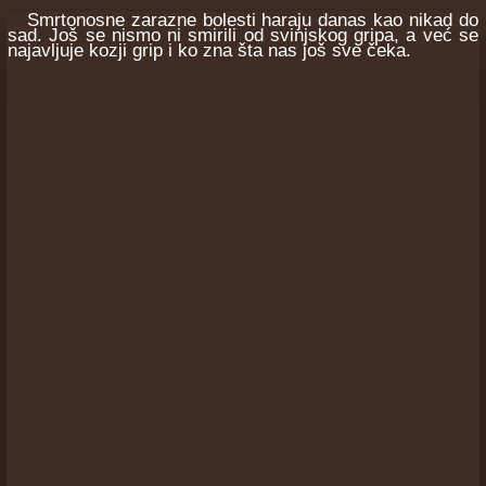
Smrtonosne zarazne bolesti haraju danas kao nikad do
sad. Još se nismo ni smirili od svinjskog gripa, a već se
najavljuje kozji grip i ko zna šta nas još sve čeka.