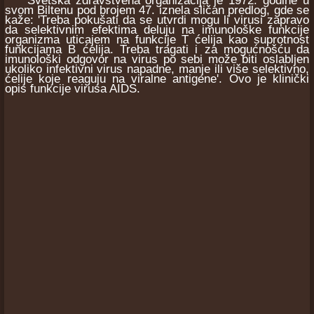
Svetska zdravstvena organizacija je 1972. godine u
svom Biltenu pod brojem 47. iznela sličan predlog, gde se
kaže: 'Treba pokušati da se utvrdi mogu li virusi zapravo
da selektivnim efektima deluju na imunološke funkcije
organizma uticajem na funkcije T ćelija kao suprotnost
funkcijama B ćelija. Treba tragati i za mogućnošću da
imunološki odgovor na virus po sebi može biti oslabljen
ukoliko infektivni virus napadne, manje ili više selektivno,
ćelije koje reaguju na viralne antigene'. Ovo je klinički
opis funkcije virusa AIDS.