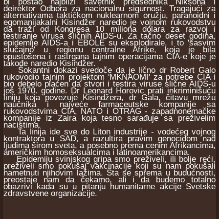
bi postao najbliži savetnik predsednika Niksona i
deirektor Odbora za nacionalnu sigurnost. Tragajući za
alternativama taktičkom nuklearnom oružju, paranoidni i
egomanijakalni Kisindžer naredio je vojnom rukovodstvu
da traži od Kongresa 10 miliona dolara za razvoj i
testiranje virusa sličnih AIDS-u. Za tačno deset godina,
epidemije AIDS-a i EBOLE su eksplodirale, i to 'sasvim
slučajno' u regionu centralne Afrike, koja je bila
opustošena i rastrgana tajnim operacijama CIA-e koje je
takođe naredio Kisindžer.
Šokantni dokazi svedoče da je lično dr Robert Galo
rukovodio tajnim projektom 'MKNAOMI' za potrebe CIA i
bio debelo plaćen da stvori i testira viruse slične AIDS-u
još 1970. godine. Dr Leonard Horovic prati inkriminišuću
liniju koja povezuje Kisindžera, dr Gala, čitavu mrežu
naučnika i najveće farmaceutske kompanije sa
rukovodstvima CIA, NATO i OTRAG - zapadnonemačke
kompanije iz Zaira koja tesno sarađuje sa preživelim
nacistima.
Ta linija ide sve do Liton industrije - vodećeg vojnog
kontraktora u SAD, a razultira pravim genocidom nad
ljudima širom sveta, a posebno prema cenim Afrikancima,
američkim homoseksualcima i latinoamerikancima.
Epidemiju svinjskog gripa smo preživeli, ili bolje reći,
preživeli smo pokušaj vakcinacije koji su nam pokušali
nametnuti njihovim lažima. Šta se sprema u budućnosti,
preostaje nam da čekamo, ali i da budemo totalno
obazrivi kada su u pitanju humanitarne akcije Svetske
zdravstvene organizacije.