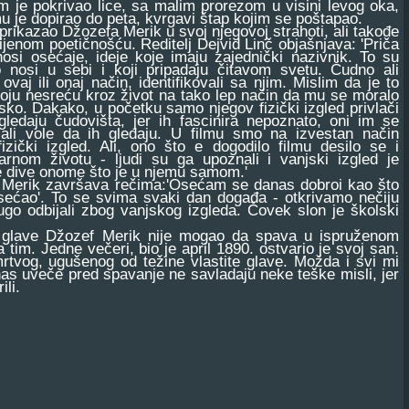
 je pokrivao lice, sa malim prorezom u visini levog oka,
mu je dopirao do peta, kvrgavi štap kojim se poštapao.
rikazao Džozefa Merik u svoj njegovoj strahoti, ali takođe
bijenom poetičnošću. Reditelj Dejvid Linč objašnjava: 'Priča
si osećaje, ideje koje imaju zajednički nazivnik. To su
o nosi u sebi i koji pripadaju čitavom svetu. Čudno ali
a ovaj ili onaj način, identifikovali sa njim. Mislim da je to
voju nesreću kroz život na tako lep način da mu se moralo
insko. Dakako, u početku samo njegov fizički izgled privlači
gledaju čudovišta, jer ih fascinira nepoznato, oni im se
, ali vole da ih gledaju. U filmu smo na izvestan način
fizički izgled. Ali, ono što e dogodilo filmu desilo se i
rnom životu - ljudi su ga upoznali i vanjski izgled je
se dive onome što je u njemu samom.'
Merik završava rečima:'Osećam se danas dobroi kao što
ećao'. To se svima svaki dan događa - otkrivamo nečiju
ugo odbijali zbog vanjskog izgleda. Čovek slon je školski
lave Džozef Merik nije mogao da spava u ispruženom
 tim. Jedne večeri, bio je april 1890. ostvario je svoj san.
rtvog, ugušenog od težine vlastite glave. Možda i svi mi
nas uveče pred spavanje ne savladaju neke teške misli, jer
li.