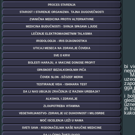
bi v
nepod
Majk
uzeo
zapo
gga 
Redi
i bo
gled
uzne
ih t
kako 