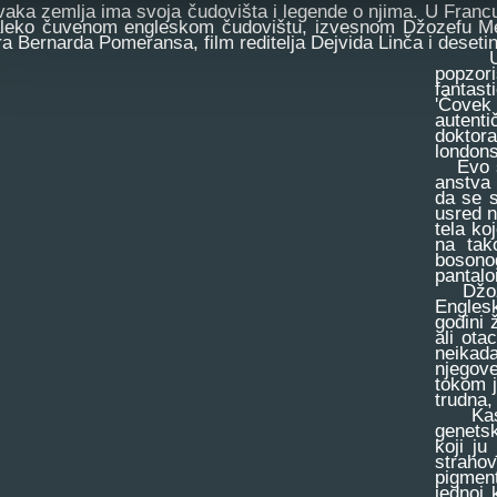
a zemlja ima svoja čudovišta i legende o njima. U Francu
leko čuvenom engleskom čudovištu, izvesnom Džozefu Mer
ra Bernarda Pomeransa, film reditelja Dejvida Linča i desetin
Ulogu
popzor
fantast
'Čovek
autenti
doktor
londons
Evo šta
anstva 
da se s
usred n
tela ko
na tak
bosono
pantalo
Džozef
Englesk
godini 
ali ota
neikada
njegove
tokom j
trudna,
Kasnij
genetsk
koji j
straho
pigment
jednoj 