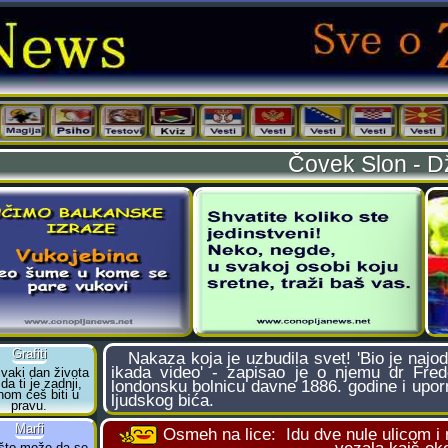
Čovek Slon - D
Nakaza koja je uzbudila svet! 'Bio je najod
ikada video' - zapisao je o njemu dr Frede
londonsku bolnicu davne 1886. godine i upo
ljudskog bića.
Osmeh na lice:
Idu dve nule ulicom i 