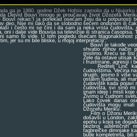
 ga je 1980. godine Džek Hofsis zamolio da u Njujorku i
da Dejvid Bouvi mnogo je proučavao život Džozefa Merika
 Bouvi rekao:'I ja ponekad osećam žeju da u potpunosti b
ov deo. Nije mi lako da se slobodno šećem ondonom ili čak
laši i često mi se čini i da sam ja neka vrsta čudovišta, n
, oni i dalje vide Bouvija sa televizije ili stranica časopisa
oni samo to vide. U tom pogledu osećam blagonaklonost
tim, jer su mi bile bliske, u mojoj interpretaciji'.
Bouvi je takođe veoma
shvatio njihov način 
mislimo. Kreću se što 
Žele da ostave utisak 
i frustrirane, agresiji i
Reditelj Linč kaže:
čudovištima. Većina na
drugih, jesmo li više v
ostalim ljudima, ali ma
čudovište kada pojavi 
čudovišta, svi smo mi
imam ideje i misli koje
Živimo u čudnom svetu 
Lako čovek danas oset
čudovišta mogu imati 
Džozefu Meriku'.
Film o Džonu Meriku sn
došavši u London, zakl
epohu u kojoj se događa
bezbroj autentičnih 
fagbreičke dimnjake ka
bude kompletnma, bili 