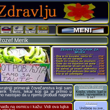
žozef Merik
vratniji primerak čovečanstva koji sam
rik Trevis, lekar koji ga je primio u
rno nastojao da u njemu probudi nagone
naiđu na osmicu i kažu: Vidi ova lujka