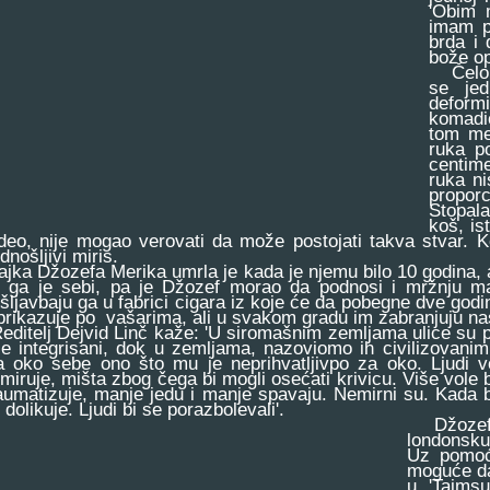
'Obim 
imam p
brda i 
bože opi
Čelo D
se je
deform
komadi
tom me
ruka po
centime
ruka ni
proporc
Stopala
koš, is
ideo, nije mogao verovati da može postojati takva stvar. Ko
nošljivi miris.
a Džozefa Merika umrla je kada je njemu bilo 10 godina, a 
 ga je sebi, pa je Džozef morao da podnosi i mržnju ma
šljavbaju ga u fabrici cigara iz koje će da pobegne dve god
prikazuje po vašarima, ali u svakom gradu im zabranjuju nast
telj Dejvid Linč kaže: 'U siromašnim zemljama ulice su pu
lje integrisani, dok u zemljama, nazoviomo ih civilizovani
a oko sebe ono što mu je neprihvatljivpo za oko. Ljudi v
miruje, mišta zbog čega bi mogli osećati krivicu. Više vole b
raumatizuje, manje jedu i manje spavaju. Nemirni su. Kada b
dolikuje. Ljudi bi se porazbolevali'.
Džozefa M
londonsku 
Uz pomoć 
moguće da
u 'Tajmsu