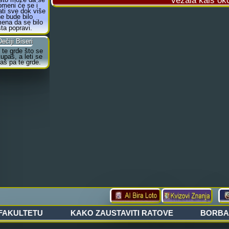
vezala kaiš ok