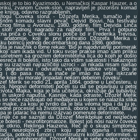
skoj je to bio Kvazimodo, u Nemačkoj Kaspar Hauzer, a o
iku, zvanom Čovek-slon, napravljen je pozorišni komad
e knjiga, odavno razgrabljenih.
 Čoveka slona - Džozefa Merika, tumačio je u
išnom komadu slavni pevač Dejvid Bouvi. Na festivalu
ičnog filma u Avoriazu, 1980. godine, film Dejvida Linča
 slon' odnosi nagradu za najbolji film. Prva i potpuno
čna priča o Čoveku slonu potiče od ir Frederika Trevisa,
a anatomije, koji je prvi prihvatio Džozefa Merika u
ku bolnicu jednog decembarskog dana 1886. godine.
 je naučnik o tome rekao: 'Bio je najodvratniji porimerak
koji sam ikada vid. U toku svoje prakse imao sam priliku
usretnem sa groznim deformitetima lica do kojih je došlo
esreća ili bolesti, isto tako da vidim sakatosti i nakaznosti
je su izazivali najrazličitiji uzroci - ali nikada nisam naišao
o degradiranu i odvratnu verziju ljudske vrste. Bio je
g i do pasa nag, a inače je imao na sebi iskrzane
ne koje su morale pripadati nekom debelom čoveku'.
 Merik se rodio 21. aprila 1864. godine u Leičesteru, u
oj. Njegovi deformiteti počeli su da se pojavljuju u petoj
života. Majka, koja je bila učiteljica, okružuje ga ljubavlju,
c ih uskoro napušta. Kasnije, kada odraste, Džozef Merik
 se neće razdvajati od medaljona u kojem se nalazila slika
 majke, za koju je tvrdio da je bila veoma lepa i da ju je,
edne procesije sa životinjama, oborio na ulici slon. Bila je
 pa je udarac na njemu izazvao pomenute deformitete.
e će se saznati da Džozef Merikboluje od neizlećive
e bolesti - neurofibromatoze. Bolest još nosi naziv čoveka
u je otkrio, Reklinga Hauzena. Reč je o skupu simptoma,
vitoj neurološkoj zbrci koju prati ogavna i smeđa
acija, potkožni tumori i monstruozni koštani deformiteti. u
kratkoj autobiografiji, Džozef Merik je sebe ovako opisao: