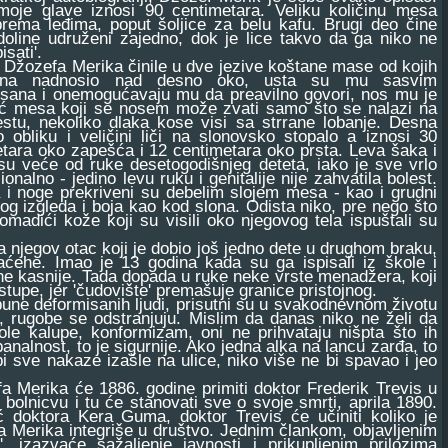
moje glave iznosi 90 centimetara. Veliku količinu mesa
rema leđima, poput šoljice za belu kafu. Brugi deo čine
doline udruženi zajedno, dok je lice takvo da ga niko ne
sati'.
žozefa Merika činile u dve jezive koštane mase od kojih
dna nadnosio nad desno oko, usta su mu sasvim
isana i onemogućavaju mu da preavilno govori, nos mu je
ć mesa koji se nosem može zvati samo što se nalazi na
stu, nekoliko dlaka kose visi sa strrane lobanje. Desna
 obliku i veličini liči na slonovsko stopalo a iznosi 30
tara oko zapešća i 12 centimetara oko prsta. Leva šaka i
su veće od ruke desetogodišnjeg deteta, iako je sve vrlo
ionalno - jedino levu ruku i genitalije nije zahvatila bolest.
 i noge prekriveni su debelim slojem mesa - kao i grudni
tog izgleda i boja kao kod slona. Odista niko, pre nego što
madići kože koji su visili oko njegovog tela ispuštali su
njegov otac koji je dobio još jedno dete u drughom braku,
ćehe. Imao je 13 godina kada su ga ispisali iz škole i
ine kasnije. Tada dopada u ruke neke vrste menadžera, koji
upe, jer 'čudovište' premašuje granice pristojnog.
ne deformisanih ljudi, prisutni su u svakodnevnom životu
m, rugobe se odstranjuju. Mislim da danas niko ne želi da
ole kalupe, konformizam, oni ne prihvataju nišpta što ih
analnost, to je sigurnije. Ako jedna alka na lancu zarđa, to
i sve nakaze izašle na ulice, niko više ne bi spavao i jeo
erika će 1886. godine primiti doktor Frederik Trevis u
bolnicvu i tu će stanovati sve o svoje smrti, aprila 1890.
doktora Kera Guma, doktor Trevis će učiniti koliko je
 Merika integriše u društvo. Jednim člankom, objavljenim
', izazvaće sažaljenje javnosti i prikupljenim prilozima