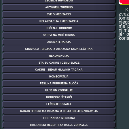
Kada
zvez
tome
njeg
me p
njima
jer 
koris