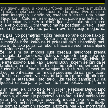
gra glavnu ulogu u komadu 'Čovek slon', čuvena muzička
 i našao neke čudne sličnosti među njima. Evo šta je o
udem integrisan u društvop, osećam frustraciju da nisam
 Njujorkom. Četo mi je nemoguće da izađem iz hotela. Toi
eka zaniumljiva zver u očima ljudi. Jer, iako stojim pred
. To je vrlo čudno. U tim trenucima ne postojim. Drukčiji sam
 prema Džozefu Meriku, pa sam ove senzacije mogao da
 pažljivo posmatrao fizički hendikepirane osobe kako bi
ponašanja i zaključuje: 'Kreću se mnogo brže nego što
je moguće brže, kako ne bi pokazali da su hendikepirani.
kako im to lako polazi za rukom. Inače su veoma usamljene
 besu sklone osobe'.
 'Mislim da mnbogi ljudi osećaju naklonost prema
s se pita da li smo izvan tokova, znamo li manje stvari od
an milosti. Većina stvari koje čudovišta osećaju, bliska je
nje intenziovno. Baš kao i Dejvid Bouvi kojem se čini da je
na ulici, a on to nije. Radi se samo ostepenu, svi smo mi
 čudna bića. Lično u to verujem kad se rtadi o meni jer
 drugi ne prihvataju i to mi daje osećanje da sam isključen.
kad se uglavnom vole stvari koje drugi mrze ili obrnuto.
i da je autsajder. Isto tako ljudi teško zamišpljaju da
ljudska osećanja, a ja sam to hteo pokazati u filmu o
imljen je u crno beloj tehnici jer je režiser Dejvid Linč
jučio da upravo ta tehnika najbolje odražava viktorijansku
 radnja, a svemu je pogodovalo i to što je Linč naišao i na
mesta koj su dočarala početak industrijske ere, prve
ko strše u nebo i slične scene. Tu su mu zatim, da iluzija
na dohvat autentični rekviziti Džozefa Merika - mornarska