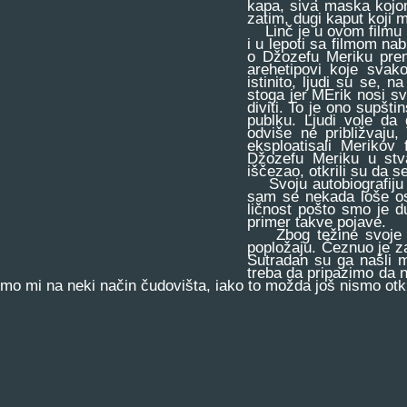
kapa, siva maska kojom
zatim, dugi kaput koji 
Linč je u ovom filmu p
i u lepoti sa filmom na
o Džozefu Meriku preno
arehetipovi koje svak
istinito, ljudi su se, n
stoga jer MErik nosi s
diviti. To je ono supšt
publku. Ljudi vole da 
odviše ne približvaju
eksploatisali Merikov 
Džozefu Meriku u stva
iščezao, otkrili su da 
Svoju autobiografiju 
sam se nekada loše os
ličnost pošto smo je d
primer takve pojave.
Zbog težine svoje g
popložaju. Čeznuo je za
Sutradan su ga našli m
treba da pripazimo da 
smo mi na neki način čudovišta, iako to možda još nismo otkri