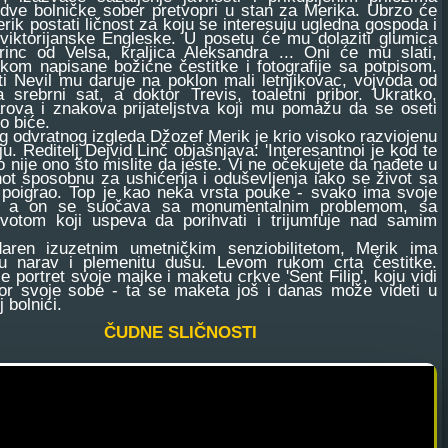
 dve bolničke sober pretvopri u stan za Merika. Ubrzo će
ik postati ličnost za koju se interesuju ugledna gospoda i
viktorijanske Engleske. U posetu će mu dolaziti glumica
rinc od Velsa, kraljica Aleksandra ... Oni će mu slati,
kom napisane božićne čestitke i fotografije sa potpisom.
ti Nevil mu daruje na poklon mali letnjikovac, vojvoda od
 srebrni sat, a doktor Trevis, toaletni pribor. Ukratko,
ova i znakova prijateljstva koji mu pomažu da se oseti
o biće.
odvratnog izgleda Džozef Merik je krio visoko razviojenu
iju. Reditelj Dejvid Linč objašnjava: 'Interesantnoi je kod te
to nije ono što mislite da jeste. Vi ne očekujete da nađete u
not sposobnu za ushićenja i oduševljenja iako se život sa
 poigrao. Top je kao neka vrsta pouke - svako ima svoje
, a on se suočava sa monumentalnim problemom, sa
ivotom koji uspeva da porihvati i trijumfuje nad samim
izuzetnim umetničkim senziobilitetom, Merik ima
u narav i plemenitu dušu. Levom rukom crta čestitke.
e portret svoje majke i maketu crkve 'Sent Filip', koju vidi
or svoje sobe - ta se maketa još i danas može videti u
 bolnici.
ČUDNE SLIČNOSTI