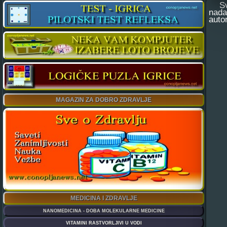
Svak
nada
auto