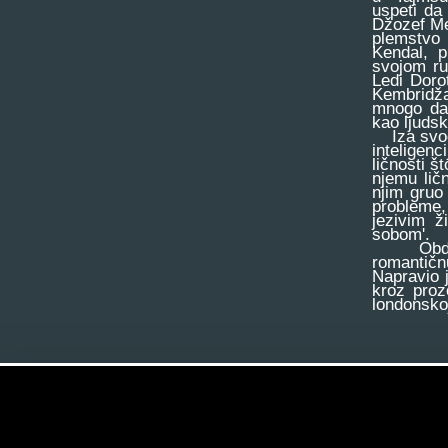
uspeti da
Džozef Mer
plemstvo 
Kendal, p
svojom ru
Ledi Doro
Kembridža
mnogo dar
kao ljudsk
Iza svog 
inteligenc
ličnosti š
njemu lič
njim gruo
probleme
jezivim ž
sobom'.
Obdaren 
romantičn
Napravio j
kroz proz
londonskoj