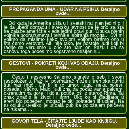
PROPAGANDA UMA - UDAR NA PSIHU. Detaljno
ovde...
Od kada je Amerika ušla u I svetski rat njen jedini cilj
je da ubedi domaću i svetsku javnost da je ono za šta
se zalaže američka vlada jedini pravi put. Obuka njenih
vojnika podrazumeva i tehnike ispiranja mozga... Svi mi
volimo da mislimo kako svojom voljom biramo ono u
šta ćemo verovati. Ali, nije tako, jer postoje ljudi koji bi
radije da verujemo u ono što nam oni kažu i da na
osnovu toga podesimo sopstveno mišljenje...
GESTOVI - POKRETI KOJI VAS ODAJU. Detaljno
ovde...
Često i nesvesno šaljemo signale o sebi i svom
raspoloženju. Pažljivi posmatrač može u tren oka otkriti
šta nas muči. Da li je to umor, tuga, neka bolest,
dosada i slično. Malo ljudi zna da pokazivanje palcem,
okrenutim na gore ili dole, potiče još iz starog Rima. Taj
znak značio je život ili smrt. Ukoliko bi gladijator u
areni bio pobeđen, mogao je biti pošteđen ili ubijen. Na
tu odluku uveliko je uticala publika položajem palčeva
na rukama ...
GOVOR TELA - ČITAJTE LJUDE KAO KNJIGU.
Detaljno ovde...