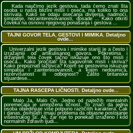
Kada naučimo jezik gestova, tada ćemo znati šta
osoba u našoj blizini misli i oseća, ma koliko to ona
skrivala. Kako se odaju osećanja divljenja, nadmoći,
simpatije, nezainteresovanosti, dosade ... Kako otkriti
čoveka na osnovu njegovog ponašanja i gestova ...
TAJNI GOVOR TELA, GESTOVI I MIMIKA. Detaljno
ovde...
Univerzalni jezik gestova i mimike stariji je a često i
izražajniji od artikulisanog govora. Pokretima i
držanjem tela čovek tačno iskazuje ono što misli i
oseća... Kako 'pročitati' šta sagovornik misli i skriva?
Kako prepoznati lažljivca? Kojim se gestovima iskuzuje
simpatija i zainteresovanost, a kojim nedoumica,
rezervisanost ili odbojnost? Zašto britanske
stjuardese...
TAJNA RASCEPA LIČNOSTI. Detaljno ovde...
Malo Ja, Malo On. Jedno od najtežih mentalnih
poremećaja je umnožena ličnost. To znači da jedna
osoba objedinjuje više potpuno različitih karaktera. Čak
i danas, psihijatri imaju problema da objasne postojanje
višestrukog 'ja'. Ali, zar nije to ponekad izraženo i kod
normalnih zdravih ljudi...