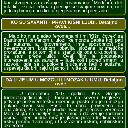
kao stvoreno za uživanje i lenstvovanje. Međutim, dok
mladić leži na leđima i predaje se svojim snovima, nož
jednog hirurga prodire u njegovu nosnu pregradu...
KO SU SAVANTI - PRAVI KIŠNI LJUDI. Detaljno
ovde...
Malo ko nije gledao fenomenalni fiml 'Kišni čovek' sa
Dastinom Hofmanom u ulozi Rejmonda Babita koji pati
od autizma a, istovremeno, ima sposobnost da
neverovatnom brzinom obavlja složene aritmetičke
proračune, a pritom nije u stanju da ode u kupovinu ili
da sam pređe ulicu. Ovaj film je podstakao
interesovanje za savante – ljude koji i pored smetnji u
razvoju, gde se u polovini slučajeva radi o autizmu,
uspevaju da briljiraju u jednoj ili više oblasti...
DA LI JE UM U MOZGU ILI MOZAK U UMU. Detaljno
ovde...
U decembru 2007. godine, Kris Gregori,
tridesetogodišnjak iz Jorkšira na severu Engleske,
jedva je preživeo tešku operaciju pošto mu je u mozgu
pukao krvni sud. Posle tri dana provedena na
aparatima, Kris se probudio. Kad je njegova verenica
Meri stigla na odeljenje, nije mogla da veruje rođenim
ušima – njen budući muž je glasno pevao tradicionalnu
irsku pesmu 'Deni boj', i to izrazitim irskim, dablinskim
akcentom...