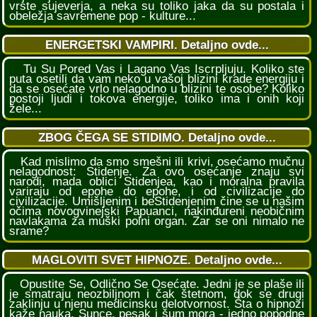
vrste sujeverja, a neka su toliko jaka da su postala i
obeležja savremene pop - kulture...
ENERGETSKI VAMPIRI. Detaljno ovde...
Tu Su Pored Vas i Lagano Vas Iscrpljuju. Koliko ste
puta osetili da vam neko u vašoj blizini krade energiju i
da se osećate vrlo nelagodno u blizini te osobe? Koliko
postoji ljudi i tokova energije, toliko ima i onih koji
žele...
ZBOG ČEGA SE STIDIMO. Detaljno ovde...
Kad mislimo da smo smešni ili krivi, osećamo mučnu
nelagodnost: Stidenje. Za ovo osećanje znaju svi
narodi, mada oblici Stidenjea, kao i moralna pravila
variraju od epohe do epohe, i od civilizacije do
civilizacije. Umišljenim i beStidenjenim čine se u našim
očima novogvinejski Papuanci, nakinđureni neobičnim
navlakama za muški polni organ. Zar se oni nimalo ne
srame?
MAGLOVITI SVET HIPNOZE. Detaljno ovde...
Opustite Se, Odlično Se Osećate. Jedni je se plaše ili
je smatraju neozbiljnom i čak štetnom, dok se drugi
zaklinju u njenu medicinsku delotvornost. Šta o hipnozi
kaže nauka. Sunce, pesak i šum mora - jedno popodne