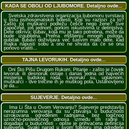
KADA SE OBOLI OD LJUBOMORE. Detaljno ovde...
Svetska zdravstvena organizacija ljubomoru svrstava
u listu psihosomatskih bolesti. Koji su razlozi za to?
Zašto joj muškarci podležu češće nego žene? Sve
započinje, još jednom, gorkim iskustvima iz detinjstva.
Dete otkriva: ljubav, koja mu je tako potrebna, može da
bude izgubljena. Prema mišljenju mnogih psiloga,
gubitak ljubavi doživljava već sasvim malo dete, kad
majka napusti sobu a ono ne shvata da će se ona
ponovo vratiti...
TAJNA LEVORUKIH. Detaljno ovde...
Oni Što Pišu Drugom Rukom. Pitanje - zašto je čovek
levoruk ili desnoruk ostaje i danas jedna od najvećih
misterija ljudskog roda. Levoruki su, uglavnom,
muškarci - dve trećine ih je muškog pola. Ustanovljeno
je da...
SUJEVERJE. Detaljno ovde...
Ima Li Šta u Ovom Verovanju? Sujeverje predstavlja
nerazumna verovanja da su zbivanja u budućnosti
uzrokovana određenim radnjama, bez logičnog
uzročno-posledičnog odnosa između tih radnji i
događaja u budućnosti - opšte je prihvaćena definicija
sujeverja. Svaki narod u svom folkloru ima određene