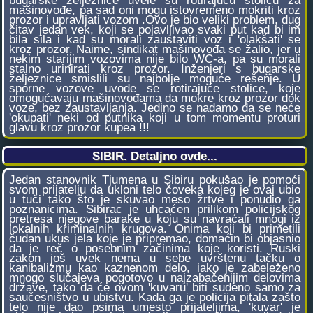
bugarske željeznice uvele su rotirajuću stolicu za
mašinovođe, pa sad oni mogu istovremeno mokriti kroz
prozor i upravljati vozom .Ovo je bio veliki problem, dug
čitav jedan vek, koji se pojavljivao svaki put kad bi im
bila sila i kad su morali zaustaviti voz i 'olakšati' se
kroz prozor. Naime, sindikat mašinovođa se žalio, jer u
nekim starijim vozovima nije bilo WC-a, pa su morali
stalno urinirati kroz prozor. Inženjeri s bugarske
željeznice smislili su najbolje moguće rešenje. U
sporne vozove uvode se rotirajuće stolice, koje
omogućavaju mašinovođama da mokre kroz prozor dok
voze, bez zaustavljanja. Jedino se nadamo da se neće
'okupati' neki od putnika koji u tom momentu proturi
glavu kroz prozor kupea !!!
SIBIR. Detaljno ovde...
Jedan stanovnik Tjumena u Sibiru pokušao je pomoći
svom prijatelju da ukloni telo čoveka kojeg je ovaj ubio
u tuči tako što je skuvao meso žrtve i ponudio ga
poznanicima. Sibirac je uhcaćen prilikom policijskog
pretresa njegove barake u koju su navraćali mnogi iz
lokalnih kriminalnih krugova. Onima koji bi primetili
čudan ukus jela koje je pripremao, domaćin bi objasnio
da je reč o posebnim začinima koje koristi. Ruski
zakon još uvek nema u sebe uvrštenu tačku o
kanibalizmu kao kaznenom delo, iako je zabeleženo
mnogo slučajeva pogotovo u najzabačenijim delovima
države, tako da će ovom 'kuvaru' biti suđeno samo za
saučesništvo u ubistvu. Kada ga je policija pitala zašto
telo nije dao psima umesto prijateljima, 'kuvar' je