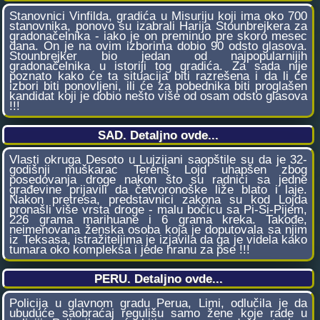
Stanovnici Vinfilda, gradića u Misuriju koji ima oko 700
stanovnika, ponovo su izabrali Harija Stounbrejkera za
gradonačelnika - iako je on preminuo pre skoro mesec
dana. On je na ovim izborima dobio 90 odsto glasova.
Stounbrejker bio jedan od najpopularnijih
gradonačelnika u istoriji tog gradića. Za sada nije
poznato kako će ta situacija biti razrešena i da li će
izbori biti ponovljeni, ili će za pobednika biti proglašen
kandidat koji je dobio nešto više od osam odsto glasova
!!!
SAD. Detaljno ovde...
Vlasti okruga Desoto u Lujzijani saopštile su da je 32-
godišnji muškarac Terens Lojd uhapšen zbog
posedovanja droge nakon što su radnici sa jedne
građevine prijavili da četvoronoške liže blato i laje.
Nakon pretresa, predstavnici zakona su kod Lojda
pronašli više vrsta droge - malu bočicu sa Pi-Si-Pijem,
226 grama marihuane i 6 grama kreka. Takođe,
neimenovana ženska osoba koja je doputovala sa njim
iz Teksasa, istražiteljima je izjavila da ga je videla kako
tumara oko kompleksa i jede hranu za pse !!!
PERU. Detaljno ovde...
Policija u glavnom gradu Perua, Limi, odlučila je da
ubuduće saobraćaj regulišu samo žene koje rade u