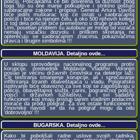
policiji. Policajkama će biti poverena ta dužnost zbog
toga što su one manje potkupljive i striktno poštuju
saobraćajne zakone i propise. General Artura Davilja
biće jedini muškarac koji će ostati u saobraćajnoj
policiji i biće na njenom čelu, a oko 500 njihovih kolega
iz tog dela policije biće premešteno u druge gradove. U
Limi, poseban problem su autobusi jer mnogi od vozača
nemaju vozačku dozvolu i prilikom skretanja ne
opterećuju se saobraćajnim znacima, pokazivačima
pravca i drugim simbolima !!!
MOLDAVIJA. Detaljno ovde...
U sklopu sprovođenja nacionalnog programa protiv
korupcije, predsednik Moldavije Vladimir Voronjin
poslao je većinu državnih činovnika na detektor laži.
Cilj testiranja smanjenje korupcije, ali i sprečavanje
infiltriranja stranih obaveštajaca u vladu. Poligrafsko
ispitivanje biće obavezno za sve koji se zapošljavaju u
policiji, obaveštajnoj službi, carini, pograničnoj policiji,
vojsci i državnom tužilaštvu, a i svi sadašnji
funkcioneri koji imaju pristup tajnim vladinim podacima
moraće da prođu poligraf. Za sve ostale funkcionere i
činovnike navodi se da na poligraf mogu da odu
'dobrovoljno' !!!
BUGARSKA. Detaljno ovde...
Kako bi poboljšali radne uslove svojih radnika,