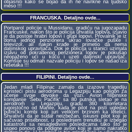
objasnio kako se bojao da ih ne navikne na ljudsko
meso !!!
FRANCUSKA. Detaljno ovde...
Portparol policije u Mussidanu, gradiću na jugozapadu
Francuske, nakon što je policija uhvatila lopova, izjavio
je da postoje hrabri lopovi i glupi lopovi. Provalnik je iz
doma jednog penzionera ukrao lovačke puške i
televizor, ali nakon krađe je primetio da nema
daljinskog upravljača. Dok je policija u stanici uzimala
izjavu od pokradenog penzionera lopov je pokušao
neopaženo ući u kuću i uzeti daljinski upravljač.
Komšije su odmah nazvale policiju i lopov se našao iza
rešetaka !!!
FILIPINI. Detaljno ovde...
Jedan mladi Filipinac zamalo da izazove tragediju
koristeći pistu aerodroma u Legazpiju kao poligon za
učenje svoje devojke da vozi. Avion filipinske
kompanije 'Sebu Pacifik' sa 80 putnika sletao je na
aerodrom u Legazpiju, gradu 360 kilometara
jugoistočno od Manile, kada je pilot na pisti ugledao
putnički kombi koji juri velikom brzinom ka letelici.
Shvativši da je sudar neizbežan, iskusni pilot koji je
sačuvao prisebnost, u poslednjem trenutku je izbegao
katastrofu sa nesagledivim posledicama tako što je
uspeo ponovo da podigne avion koji je samo nakratko