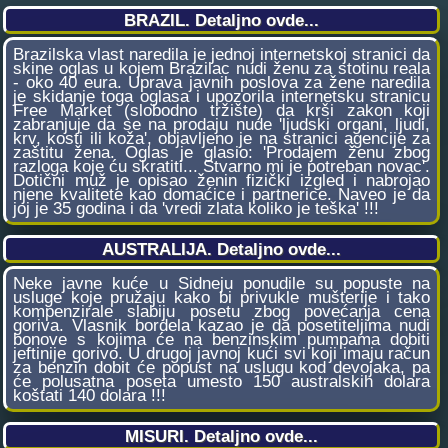
BRAZIL. Detaljno ovde...
Brazilska vlast naredila je jednoj internetskoj stranici da
skine oglas u kojem Brazilac nudi ženu za stotinu reala
- oko 40 eura. Uprava javnih poslova za žene naredila
je skidanje toga oglasa i upozorila internetsku stranicu
Free Market (slobodno tržište) da krši zakon koji
zabranjuje da se na prodaju nude 'ljudski organi, ljudi,
krv, kosti ili koža', objavljeno je na stranici agencije za
zaštitu žena. Oglas je glasio: 'Prodajem ženu zbog
razloga koje ću skratiti... Stvarno mi je potreban novac'.
Dotični muž je opisao ženin fizički izgled i nabrojao
njene kvalitete kao domaćice i partnerice. Naveo je da
joj je 35 godina i da 'vredi zlata koliko je teška' !!!
AUSTRALIJA. Detaljno ovde...
Neke javne kuće u Sidneju ponudile su popuste na
usluge koje pružaju kako bi privukle mušterije i tako
kompenzirale slabiju posetu zbog povećanja cena
goriva. Vlasnik bordela kazao je da posetiteljima nudi
bonove s kojima će na benzinskim pumpama dobiti
jeftinije gorivo. U drugoj javnoj kući svi koji imaju račun
za benzin dobit će popust na uslugu kod devojaka, pa
će polusatna poseta umesto 150 australskih dolara
koštati 140 dolara !!!
MISURI. Detaljno ovde...