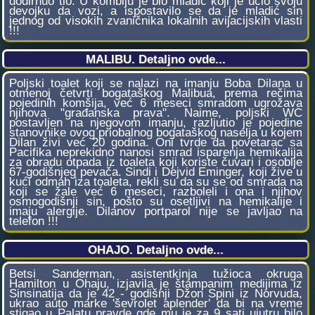
dodirnuo tlo. U kombiju je bio mladić koji je učio svoju
devojku da vozi, a ispostavilo se da je mladić sin
jednog od visokih zvaničnika lokalnih avijacijskih vlasti
!!!
MALIBU. Detaljno ovde...
Poljski toalet koji se nalazi na imanju Boba Dilana u
otmenoj četvrti bogataškog Malibua, prema rečima
pojedinih komšija, već 6 meseci smradom ugrožava
njihova "građanska prava". Naime, poljski WC
postavljen na njegovom imanju, razljutio je pojedine
stanovnike ovog priobalnog bogataškog naselja u kojem
Dilan živi već 20 godina. Oni tvrde da povetarac sa
Pacifika neprekidno nanosi smrad isparenja hemikalija
za obradu otpada iz toaleta koji koriste čuvari i osoblje
67-godišnjeg pevača. Sindi i Dejvid Eminger, koji žive u
kući odmah iza toaleta, rekli su da su se od smrada na
koji se žale već 6 meseci, razboleli i ona i njihov
osmogodišnji sin, pošto su osetljivi na hemikalije i
imaju alergije. Dilanov portparol nije se javljao na
telefon !!!
OHAJO. Detaljno ovde...
Betsi Sanderman, asistentkinja tužioca okruga
Hamilton u Ohaju, izjavila je štampanim medijima iz
Sinsinatija da je 42 - godišnji Džon Spini iz Norvuda,
ukrao auto marke 'ševrolet aplender' da bi na vreme
stigao u Palatu pravde gde mu je za 9 sati ujutru bilo