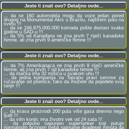
Jeste li znali ovo? Detaljno ovde...
... da se 160 automobila mogu da voze jedan pored
drugog na Monumental Akis u Brazilu, najširem putu na
svetu !!!
... da se 166.875.000.000 komada pošte dostavi svake
godine u SAD-u !!!
... da 5% od Kanađana ne zna prvih 7 riječi kanadske
himne, ali zna prvih 9 američke himne !!!
Jeste li znali ovo? Detaljno ovde...
... da 7% Amerikanaca ne zna prvih 9 riječi američke
himne, ali zna prvih 7 od kanadske himne !!!
... da mačka ima 32 mišića u svakom uhu !!!
... da jedna kompanija na Tajvanu pravi servise za
ručavanje od pšenice, tako da možete da pojedete svoj
tanjir !!!
Jeste li znali ovo? Detaljno ovde...
... da krava proizvodi 200 puta više gasa dnevno nego
ljudi !!!
... da vilin konjic ima životni vek od 24 sata !!!
... da potpuno napunjen supertanker koji putuje
normalnom brzinom treba najmanje dvadeset minuta da